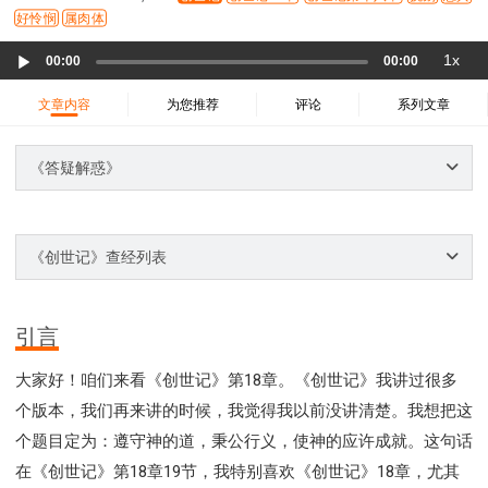
37 哈该书
38 撒迦利亚书
39 玛拉基书
好怜悯
属肉体
40 马太福音
41 马可福音
42 路加福音
Audio
1x
00:00
00:00
43 约翰福音
44 使徒行传
45 罗马书
Player
46 哥林多前书
47 哥林多后书
48 加拉太书
文章内容
为您推荐
评论
系列文章
49 以弗所书
50 腓利比书
51 歌罗西书
《答疑解惑》
52 帖撒罗尼迦前书
53 帖撒罗尼迦后书
54 提摩太前书
55 提摩太后书
56 提多书
57 腓利门书
58 希伯来书
59 雅各书
60 彼得前书
《创世记》查经列表
61 彼得后书
62 约翰一书
63 约翰二书
64 约翰三书
65 犹大书
66 启示录
圣经故事
神的愤怒系列
教会系列
智慧愚昧与狂妄
引言
争战系列
信望爱系列
学习系列
大家好！咱们来看《创世记》第18章。《创世记》我讲过很多
时间管理和学习方法
爱神系列
喜乐系列
个版本，我们再来讲的时候，我觉得我以前没讲清楚。我想把这
管理系列
信仰根基系列
命定系列
建立荣耀教会
个题目定为：遵守神的道，秉公行义，使神的应许成就。这句话
赶鬼系列
认识魔鬼的诡计
神所喜悦的人
在《创世记》第18章19节，我特别喜欢《创世记》18章，尤其