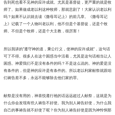
告到死也看不见神的应许成就。尤其是基督徒，更严重的就是牧
Y134课程 - 动手实验室
Y135课程 - 做人做事
师了。如果做成老以利这种牧师，那就悲剧了！大家认识老以利
Y136课程 - 如何学习
研习会01 - 医治释放
吗？如果不认识就去读《撒母耳记上》的前几章。《撒母耳记
研习会01 - 如何读圣经
研习会01 - 得着命定成为祝福
上》记载了一个人物叫老以利，他不但是个基督徒，还是个牧
研习会01 - 得胜教会的启示
研习会01 - 教会的牧养
师。不但是个牧师，还是个大主教，很厉害！
研习会02 - 医治释放
研习会02 - 如何查圣经
研习会02 - 得着命定成为祝福
研习会02 - 得胜教会的启示
研习会02 - 教会的牧养
所以我讲的“遵守神的道，秉公行义，使神的应许成就”，这句话
可了不得。很多人在这个困惑当中活着，尤其是这句话相当让人
研习会03 - 医治释放特会
研习会03 - 成为门徒特会
困惑。神爱我们不是没有条件的吗？不是这么说的。神的爱是没
有条件的，但是神的应许是有条件的。所以老以利家献祭就跟咱
们祷告差不多，永远不能够除去他们家的罪。
献祭是没有用的，神喜悦遵行祂的话远远超过人献祭，这就是为
什么你会发现有些人祷告不好使。我为别人祷告好使，为什么我
自己的事祷告就不好使了呢？你为别人祷告好使是因为神怜悯那