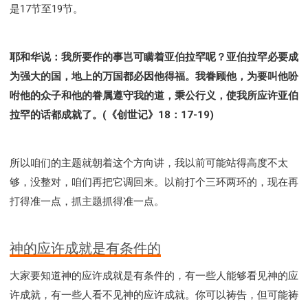
彰显神愤怒的器皿
新时代基督教变革研讨会
是17节至19节。
神同在系列
传道者的言语
信心系列
命定性格系列
使徒保罗的福音
属灵的世界
耶和华说：我所要作的事岂可瞒着亚伯拉罕呢？亚伯拉罕必要成
耶稣基督的福音
智慧与悟性
从辖制中得自由
为强大的国，地上的万国都必因他得福。我眷顾他，为要叫他吩
破除属世界的价值观
如何恢复神的形像
咐他的众子和他的眷属遵守我的道，秉公行义，使我所应许亚伯
属灵人的好习惯
打开天上祝福的窗口
神迹系列
拉罕的话都成就了。(《创世记》18：17-19)
愚蠢系列
胜过撒但系列
得胜的性格
耶和华是我的牧者
谨慎系列
快乐地活着
所以咱们的主题就朝着这个方向讲，我以前可能站得高度不太
恩典和真理系列
001B课程 - 解开迷思课程
够，没整对，咱们再把它调回来。以前打个三环两环的，现在再
001C课程 - 灵界故事
004课程 - 华人命定神学理念
打得准一点，抓主题抓得准一点。
101课程 - 从寻求到信徒
102课程 - 医治释放中阶
103课程 - 圣经学习中阶
201课程 - 从信徒到门徒
神的应许成就是有条件的
301课程 - 领袖实操课程
302课程 - 新人接待
308课程 - 牧养理论基础培训
Y131课程 - 主动学习
大家要知道神的应许成就是有条件的，有一些人能够看见神的应
Y132课程 - 职业策划
Y133课程 - 活出丰盛
许成就，有一些人看不见神的应许成就。你可以祷告，但可能祷