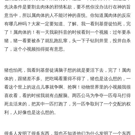
先决条件是要割去肉体的邪情私欲，要不然你没办法行在神的旨
意当中，所以属肉体的人不能讨神的喜悦。你知道属肉体的反应
有哪几种吗？大家一定要知道、了解。我一看到基督徒怕死，完
了！属肉体的！有一天我刷抖音的时候看到一个视频：过年要杀
猪，猪一看要被杀了就乱跑乱窜，头一下子钻到井里，投井自杀
了，这个小视频拍得挺有意思。
猪也怕死，我看到基督徒满脑子想的就是要活下去，完了！属肉
体的，跟猪差不多。把吃喝看重得不得了，猪也是这么想的，一
看这个世上的这点儿事就争啊、抢啊！动物世界里的小视频我很
喜欢看，看的时候我就有点醒脑。两匹公马为争夺一匹母马打得
死去活来的，把其中一匹打跑了，另一匹争取到了一个交配的权
利，人好像也是这么想的。
很多人发明了很多东西，我也不知道他们为什么发明了一个东西