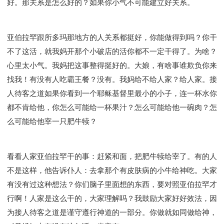
好。那关系是怎么好的？如果你小气不可能建立好关系。
亚伯拉罕跟所多玛那地方的人关系都挺好，你能做得到吗？你干
不了这活，就我妈开那个小破店的活你都不一定干得了。为啥？
心里太小气。我妈把这事整得挺好的。大娘，有啥事谁欺负你来
找我！有没有人吃霸王餐？没有。我妈给不给人家？给人家。接
人待客之道如果你看到一个耶稣基督里最小的小子，连一杯水你
都不肯给他，你怎么可能给一杯果汁？怎么可能给他一碗肉？怎
么可能给他宰一只肥牛犊？
看看人家亚伯拉罕干的事：赶紧和面，把肥牛犊给宰了。有的人
不是这样，他告诉仆人：去拿那个有皮肤病的小牛给神吃。大家
有没有过这种想法？你们脑子里面想的东西，要对照亚伯拉罕才
行啊！人家是这么干的，大家理解吗？我鼓励大家好好效法，因
为接人待客之道是谨守遵行神道的一部分。你做就如同做给神，