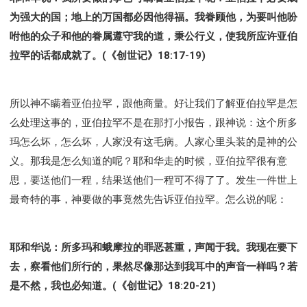
为强大的国；地上的万国都必因他得福。我眷顾他，为要叫他吩
咐他的众子和他的眷属遵守我的道，秉公行义，使我所应许亚伯
拉罕的话都成就了。(《创世记》18:17-19)
所以神不瞒着亚伯拉罕，跟他商量。好让我们了解亚伯拉罕是怎
么处理这事的，亚伯拉罕不是在那打小报告，跟神说：这个所多
玛怎么坏，怎么坏，人家没有这毛病。人家心里头装的是神的公
义。那我是怎么知道的呢？耶和华走的时候，亚伯拉罕很有意
思，要送他们一程，结果送他们一程可不得了了。发生一件世上
最奇特的事，神要做的事竟然先告诉亚伯拉罕。怎么说的呢：
耶和华说：所多玛和蛾摩拉的罪恶甚重，声闻于我。我现在要下
去，察看他们所行的，果然尽像那达到我耳中的声音一样吗？若
是不然，我也必知道。(《创世记》18:20-21)