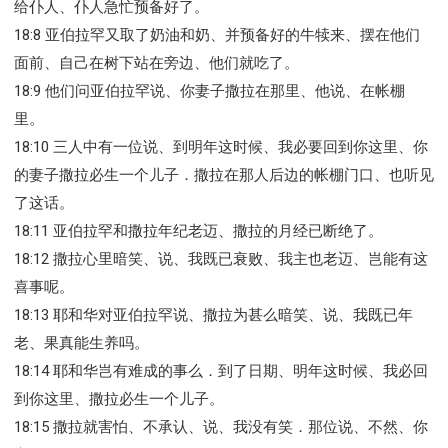
给仆人、仆人急忙预备好了。
18:8 亚伯拉罕又取了奶油和奶、并预备好的牛犊来、摆在他们
面前、自己在树下站在旁边、他们就吃了。
18:9 他们问亚伯拉罕说、你妻子撒拉在那里、他说、在帐棚
里。
18:10 三人中有一位说、到明年这时候、我必要回到你这里、你
的妻子撒拉必生一个儿子．撒拉在那人后边的帐棚门口、也听见
了这话。
18:11 亚伯拉罕和撒拉年纪老迈、撒拉的月经已断绝了。
18:12 撒拉心里暗笑、说、我既已衰败、我主也老迈、岂能有这
喜事呢。
18:13 耶和华对亚伯拉罕说、撒拉为甚么暗笑、说、我既已年
老、果真能生养吗。
18:14 耶和华岂有难成的事么．到了日期、明年这时候、我必回
到你这里、撒拉必生一个儿子。
18:15 撒拉就害怕、不承认、说、我没有笑．那位说、不然、你