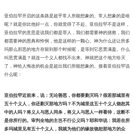
亚伯拉罕开启的这条路是超乎常人所能想象的。常人想象的是啥
呢？就是你比他好一点，你就觉得了不起。亚伯拉罕不是这样，
亚伯拉罕的意思是说我们都是罪人，我们都需要神的拯救，我们
都需要神的恩典和怜悯，他是这样的一颗心。神为什么还让所多
玛那么邪恶的地方存留到那个时候呢，是等到它恶贯满盈。什么
叫恶贯满盈？就连一个义人都找不出来。神就把这个地方给灭
了，神给人悔改的机会是超出我们所能想象的。接着亚伯拉罕说
什么呢：
亚伯拉罕近前来，说：无论善恶，你都要剿灭吗？假若那城里有
五十个义人，你还剿灭那地方吗？不为城里这五十个义人饶恕其
中的人吗？将义人与恶人同杀，将义人与恶人一样看待，这断不
是你所行的。审判全地的主岂不行公义吗？耶和华说：我若在所
多玛城里见有五十个义人，我就为他们的缘故饶恕那地方的众