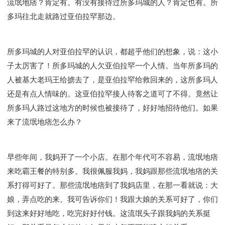
流氓地痞？肯定有。有没有接待过所多玛城的人？肯定也有。所
多玛往北走就路过亚伯拉罕那边。
所多玛城的人对亚伯拉罕的认识，都超乎他们的想象，说：这小
子太厉害了！所多玛城的人欠亚伯拉罕一个人情。当年所多玛的
人被基大老玛王给掳去了，是亚伯拉罕给救回来的，这所多玛人
还是有点人情味的。这亚伯拉罕接人待客之道可了不得。竟然让
所多玛人路过这地方的时候也被接待了，好好地招待他们。如果
来了流氓地痞怎么办？
早些年间，我妈开了一个小店。在那个年代可不容易，流氓地痞
来吃霸王餐的特别多。我很佩服我妈，我妈跟那些流氓地痞的关
系打得可好了。那些流氓地痞到了我妈店里，在那一看就说：大
娘，弄点吃的来。我可告诉你们！我跟大娘的关系可好了，你们
到这来好好地吃，吃完好好付钱。这流氓头子跟我妈的关系挺