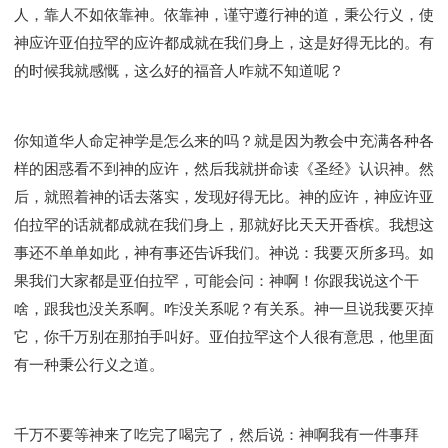
人，靠人不如依靠神。依靠神，谨守遵行神的道，秉公行义，使
神应许亚伯拉罕的应许都成就在我们身上，这是好得无比的。有
的时候我就感慨，这么好的福音人咋就不知道呢？
你知道华人命定神学是怎么来的吗？就是因为教会中充满各种各
样的困惑看不到神的应许，然后我就拼命读《圣经》认识神。然
后，就照着神的话去落实，发现好得无比。神的应许，神应许亚
伯拉罕的话就都成就在我们身上，那就好比天天开香槟。我想这
事还不单单如此，神有事还告诉我们。神说：我要灭所多玛。如
果我们大家都是亚伯拉罕，可能会问：神啊！你跟我说这个干
啥，跟我也没关系啊。咋没关系呢？有关系。神一旦说我要灭掉
它，你千万别在那拍手叫好。亚伯拉罕这个人很有意思，他里面
有一种秉公行义之道。
千万不要等神来了吃完了喝完了，然后说：神啊我有一件事拜