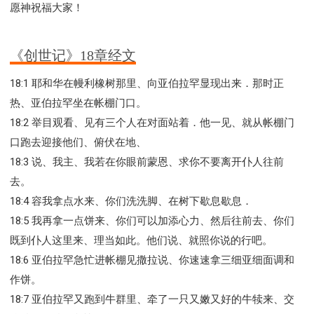
愿神祝福大家！
《创世记》18章经文
18:1 耶和华在幔利橡树那里、向亚伯拉罕显现出来．那时正
热、亚伯拉罕坐在帐棚门口。
18:2 举目观看、见有三个人在对面站着．他一见、就从帐棚门
口跑去迎接他们、俯伏在地、
18:3 说、我主、我若在你眼前蒙恩、求你不要离开仆人往前
去。
18:4 容我拿点水来、你们洗洗脚、在树下歇息歇息．
18:5 我再拿一点饼来、你们可以加添心力、然后往前去、你们
既到仆人这里来、理当如此。他们说、就照你说的行吧。
18:6 亚伯拉罕急忙进帐棚见撒拉说、你速速拿三细亚细面调和
作饼。
18:7 亚伯拉罕又跑到牛群里、牵了一只又嫩又好的牛犊来、交