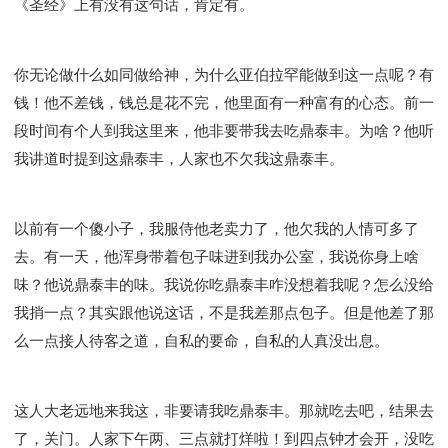
《圣经》上有没有这句话，肯定有。
你无论做什么如同做给神，为什么亚伯拉罕能做到这一点呢？有
钱！他不差钱，钱总是花不完，他里面有一种富有的心态。前一
段时间有个人到我这里来，他非要带我去吃鼎泰丰。为啥？他听
我讲道时提到这鼎泰丰，人家也不欠我这鼎泰丰。
以前有一个傻小子，我服侍他老卖力了，他欠我的人情可多了
去。有一天，他浑身带着包子味进到我办公室，我说你身上啥
味？他说鼎泰丰的味。我说你吃鼎泰丰咋没想着我呢？怎么没给
我捎一点？其实跟他说这话，不是我差那点包子。但是他差了那
么一点接人待客之道，自私的要命，自私的人真没出息。
这人大老远地来我这，非要请我吃鼎泰丰。那就吃去吧，结果去
了，关门。人家下午两、三点就打烊啦！到四点钟才会开，没吃