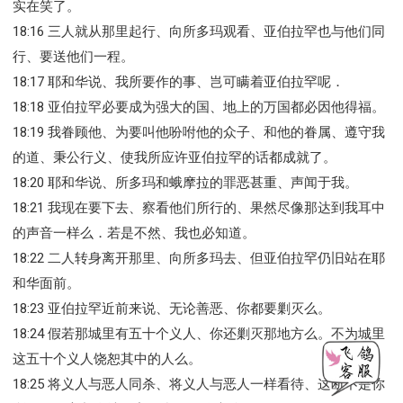
实在笑了。
18:16 三人就从那里起行、向所多玛观看、亚伯拉罕也与他们同
行、要送他们一程。
18:17 耶和华说、我所要作的事、岂可瞒着亚伯拉罕呢．
18:18 亚伯拉罕必要成为强大的国、地上的万国都必因他得福。
18:19 我眷顾他、为要叫他吩咐他的众子、和他的眷属、遵守我
的道、秉公行义、使我所应许亚伯拉罕的话都成就了。
18:20 耶和华说、所多玛和蛾摩拉的罪恶甚重、声闻于我。
18:21 我现在要下去、察看他们所行的、果然尽像那达到我耳中
的声音一样么．若是不然、我也必知道。
18:22 二人转身离开那里、向所多玛去、但亚伯拉罕仍旧站在耶
和华面前。
18:23 亚伯拉罕近前来说、无论善恶、你都要剿灭么。
18:24 假若那城里有五十个义人、你还剿灭那地方么。不为城里
这五十个义人饶恕其中的人么。
18:25 将义人与恶人同杀、将义人与恶人一样看待、这断不是你