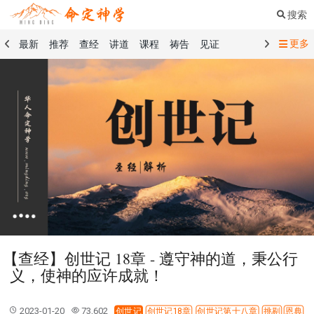
搜索
更多
最新
推荐
查经
讲道
课程
祷告
见证
命定音乐
命定书屋
命定奉献
命定神学
留言板
祷告精选
查经精选
讲道精选
课程精选
见证精选
101课程
创世记
马太福音
传道书
洗礼礼文
圣餐礼文
01 创世记
02 出埃及记
03 利未记
04 民数记
05 申命记
06 约书亚记
07 士师记
08 路得记
09 撒母耳记上
10 撒母耳记下
11 列王纪上
12 列王纪下
15 以斯拉记
16 尼希米记
17 以斯帖记
18 约伯记
19 诗篇
20 箴言
21 传道书
23 以赛亚书
【查经】创世记 18章 - 遵守神的道，秉公行
25 耶利米哀歌
27 但以理书
28 何西阿书
义，使神的应许成就！
29 约珥书
30 阿摩司书
31 俄巴底亚书
32 约拿书
33 弥迦书
34 那鸿书
35 哈巴谷书
36 西番雅书
2023-01-20
73,602
创世记
创世记18章
创世记第十八章
挑剔
恩典