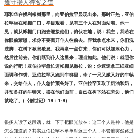
遵守接人待客之道
耶和华在幔利橡树那里，向亚伯拉罕显现出来。那时正热，亚伯
拉罕坐在帐棚门口，举目观看，见有三个人在对面站着。他一
见，就从帐棚门口跑去迎接他们，俯伏在地，说：我主，我若在
你眼前蒙恩，求你不要离开仆人往前去。容我拿点水来，你们洗
洗脚，在树下歇息歇息。我再拿一点饼来，你们可以加添心力，
然后往前去。你们既到仆人这里来，理当如此。他们说：就照你
说的行吧！亚伯拉罕急忙进帐棚见撒拉，说：你速速拿三细亚细
面调和作饼。亚伯拉罕又跑到牛群里，牵了一只又嫩又好的牛犊
来，交给仆人，仆人急忙预备好了。亚伯拉罕又取了奶油和奶，
并预备好的牛犊来，摆在他们面前，自己在树下站在旁边，他们
就吃了。(《创世记》18：1-8)
很多人读了这段话，就一下子把眼光放在：这三个人是神，他是
怎么知道的？其实亚伯拉罕不单单对这三个人，不管谁突然路过