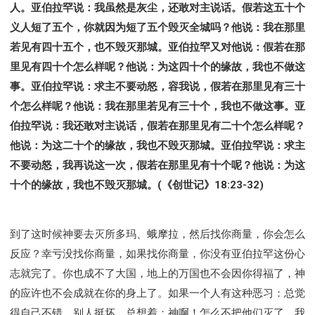
人。亚伯拉罕说：我虽然是灰尘，还敢对主说话。假若这五十个
义人短了五个，你就因为短了五个毁灭全城吗？他说：我在那里
若见有四十五个，也不毁灭那城。亚伯拉罕又对他说：假若在那
里见有四十个怎么样呢？他说：为这四十个的缘故，我也不做这
事。亚伯拉罕说：求主不要动怒，容我说，假若在那里见有三十
个怎么样呢？他说：我在那里若见有三十个，我也不做这事。亚
伯拉罕说：我还敢对主说话，假若在那里见有二十个怎么样呢？
他说：为这二十个的缘故，我也不毁灭那城。亚伯拉罕说：求主
不要动怒，我再说这一次，假若在那里见有十个呢？他说：为这
十个的缘故，我也不毁灭那城。(《创世记》18:23-32)
到了这时候神要去灭所多玛、蛾摩拉，然后找你商量，你会怎么
反应？幸亏没找你商量，如果找你商量，你没有亚伯拉罕这份心
志就完了。你也成不了大国，地上的万国也不会因你得福了，神
的应许也不会成就在你的身上了。如果一个人有这种恶习：总觉
得自己不错，别人挺坏，总想着：神啊！怎么不把他们灭了。我