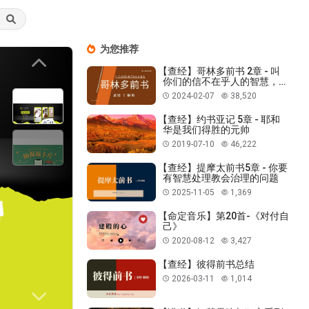
为您推荐
Previous
【查经】哥林多前书 2章 - 叫
你们的信不在乎人的智慧，只
在乎神的大能
2024-02-07
38,520
【查经】约书亚记 5章 - 耶和
华是我们得胜的元帅
2019-07-10
46,222
【查经】提摩太前书5章 - 你要
有智慧处理教会治理的问题
2025-11-05
1,369
【命定音乐】第20首-《对付自
己》
2020-08-12
3,427
【查经】彼得前书总结
2026-03-11
1,014
Next