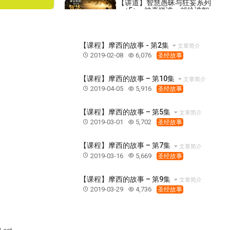
【讲道】智慧愚昧与狂妄系列
（5）- 神喜悦谁，就给谁智
慧知识和喜乐
2026-07-19
562
【讲道】信心系列4 - 死就死吧
【课程】摩西的故事 - 第2集
的信心！
文章简介
2019-02-08
6,076
圣经故事
2020-11-08
16,839
【查经】撒迦利亚书9章 - 得胜
【课程】摩西的故事 – 第10集
文章简介
的君王和他的百姓！
2019-04-05
5,916
圣经故事
2025-07-04
2,584
【命定音乐】第123首 -《得胜
【课程】摩西的故事 – 第5集
文章简介
军队》
2019-03-01
5,702
圣经故事
2025-01-26
2,519
【课程】摩西的故事 – 第7集
【课程】103事工 - 根基建造
文章简介
2019-03-16
5,669
圣经故事
2019-12-19
20,609
【课程】摩西的故事 – 第9集
文章简介
【祷告】主题：如何打龙系列
2019-03-29
4,736
（2）- 用情感爱神！
圣经故事
2021-03-06
13,635
【线上祷告】主题：以色列-与
人与神摔跤都得胜！