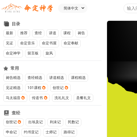
目录
最新
推荐
查经
讲道
课程
祷告
见证
命定音乐
命定书屋
命定奉献
命定神学
留言板
旋风
常用
祷告精选
查经精选
讲道精选
课程精选
见证精选
101课程
创世记
马太福音
传道书
洗礼礼文
圣餐礼文
查经
创世记
出埃及记
利未记
民数记
申命记
约书亚记
士师记
路得记