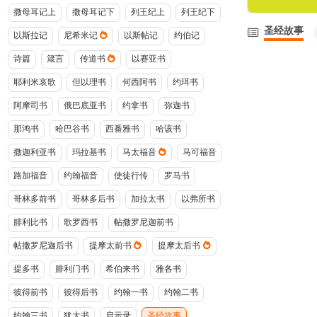
撒母耳记上
撒母耳记下
列王纪上
列王纪下
圣经故事
以斯拉记
尼希米记
以斯帖记
约伯记
诗篇
箴言
传道书
以赛亚书
耶利米哀歌
但以理书
何西阿书
约珥书
阿摩司书
俄巴底亚书
约拿书
弥迦书
那鸿书
哈巴谷书
西番雅书
哈该书
撒迦利亚书
玛拉基书
马太福音
马可福音
路加福音
约翰福音
使徒行传
罗马书
哥林多前书
哥林多后书
加拉太书
以弗所书
腓利比书
歌罗西书
帖撒罗尼迦前书
帖撒罗尼迦后书
提摩太前书
提摩太后书
提多书
腓利门书
希伯来书
雅各书
彼得前书
彼得后书
约翰一书
约翰二书
约翰三书
犹大书
启示录
圣经故事