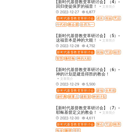
【新时代基督教变革研讨会】（4）-
彰显神愤怒的器皿
新时代基督教变革研讨会
回归使徒保罗的福音！
文章简介
神同在系列
传道者的言语
信心系列
2022-12-27
6,877
新时代基督教变革研讨会
成长
祝福
咒诅
命定性格系列
使徒保罗的福音
属灵的世界
付代价
教会观
合而为一
耶稣基督的福音
智慧与悟性
从辖制中得自由
【新时代基督教变革研讨会】（5）-
破除属世界的价值观
如何恢复神的形像
这福音本是神的大能！
文章简介
2022-12-28
4,752
属灵人的好习惯
打开天上祝福的窗口
神迹系列
新时代基督教变革研讨会
祝福
咒诅
福音
愚蠢系列
胜过撒但系列
得胜的性格
智慧
像耶稣
神的大能
耶和华是我的牧者
谨慎系列
快乐地活着
【新时代基督教变革研讨会】（6）-
恩典和真理系列
001B课程 - 解开迷思课程
神的计划是建造得胜的教会！
文章简介
001C课程 - 灵界故事
004课程 - 华人命定神学理念
2022-12-29
5,500
101课程 - 从寻求到信徒
102课程 - 医治释放中阶
新时代基督教变革研讨会
蒙福
全局观
读经典
抓重点
建框架
神的计划
103课程 - 圣经学习中阶
201课程 - 从信徒到门徒
【新时代基督教变革研讨会】（7）-
301课程 - 领袖实操课程
302课程 - 新人接待
耶稣基督定义的教会！
文章简介
308课程 - 牧养理论基础培训
Y131课程 - 主动学习
2022-12-30
4,611
新时代基督教变革研讨会
磐石
咒诅
牧养
Y132课程 - 职业策划
Y133课程 - 活出丰盛
悔改
捆绑
得胜