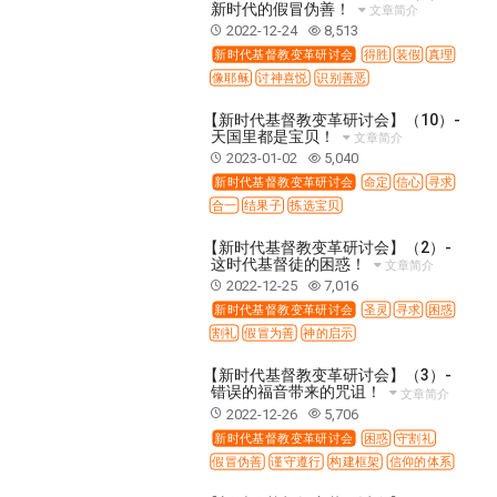
37 哈该书
38 撒迦利亚书
39 玛拉基书
新时代的假冒伪善！
文章简介
2022-12-24
8,513
40 马太福音
41 马可福音
42 路加福音
新时代基督教变革研讨会
得胜
装假
真理
43 约翰福音
44 使徒行传
45 罗马书
像耶稣
讨神喜悦
识别善恶
46 哥林多前书
47 哥林多后书
48 加拉太书
【新时代基督教变革研讨会】（10）-
天国里都是宝贝！
49 以弗所书
50 腓利比书
51 歌罗西书
文章简介
2023-01-02
5,040
52 帖撒罗尼迦前书
53 帖撒罗尼迦后书
新时代基督教变革研讨会
命定
信心
寻求
54 提摩太前书
55 提摩太后书
56 提多书
合一
结果子
拣选宝贝
57 腓利门书
58 希伯来书
59 雅各书
60 彼得前书
【新时代基督教变革研讨会】（2）-
这时代基督徒的困惑！
文章简介
61 彼得后书
62 约翰一书
63 约翰二书
2022-12-25
7,016
64 约翰三书
65 犹大书
66 启示录
圣经故事
新时代基督教变革研讨会
圣灵
寻求
困惑
割礼
假冒为善
神的启示
神的愤怒系列
教会系列
智慧愚昧与狂妄
争战系列
信望爱系列
学习系列
【新时代基督教变革研讨会】（3）-
错误的福音带来的咒诅！
文章简介
时间管理和学习方法
爱神系列
喜乐系列
2022-12-26
5,706
管理系列
信仰根基系列
命定系列
建立荣耀教会
新时代基督教变革研讨会
困惑
守割礼
假冒伪善
谨守遵行
构建框架
信仰的体系
赶鬼系列
认识魔鬼的诡计
神所喜悦的人