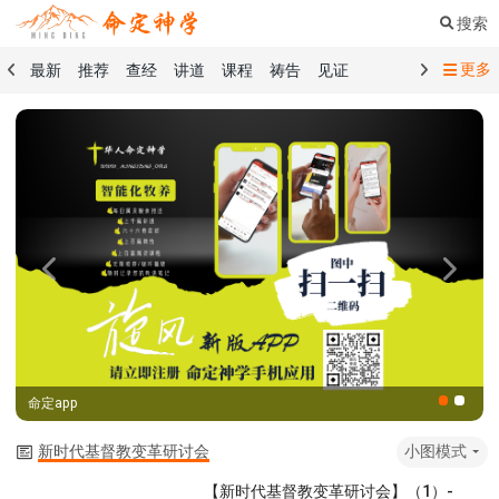
搜索
更多
最新
推荐
查经
讲道
课程
祷告
见证
命定音乐
命定书屋
命定奉献
命定神学
留言板
祷告精选
查经精选
讲道精选
课程精选
见证精选
101课程
创世记
马太福音
传道书
洗礼礼文
圣餐礼文
01 创世记
02 出埃及记
03 利未记
04 民数记
05 申命记
06 约书亚记
07 士师记
08 路得记
09 撒母耳记上
Previous
Next
10 撒母耳记下
11 列王纪上
12 列王纪下
15 以斯拉记
16 尼希米记
17 以斯帖记
18 约伯记
19 诗篇
20 箴言
21 传道书
23 以赛亚书
命定app
25 耶利米哀歌
27 但以理书
28 何西阿书
29 约珥书
30 阿摩司书
31 俄巴底亚书
32 约拿书
新时代基督教变革研讨会
小图模式
33 弥迦书
34 那鸿书
35 哈巴谷书
36 西番雅书
【新时代基督教变革研讨会】（1）-