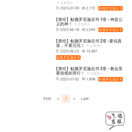
37 哈该书
38 撒迦利亚书
39 玛拉基书
文章简介
2025-07-09
2,172
帖撒罗尼迦后书
40 马太福音
41 马可福音
42 路加福音
43 约翰福音
44 使徒行传
45 罗马书
【查经】帖撒罗尼迦后书 1章 - 神是公
义的神！
文章简介
46 哥林多前书
47 哥林多后书
48 加拉太书
2025-06-18
2,095
帖撒罗尼迦后书
49 以弗所书
50 腓利比书
51 歌罗西书
【查经】帖撒罗尼迦后书 2章 -要信真
道，不要沉沦！
52 帖撒罗尼迦前书
53 帖撒罗尼迦后书
文章简介
2025-06-25
15,487
54 提摩太前书
55 提摩太后书
56 提多书
帖撒罗尼迦后书
57 腓利门书
58 希伯来书
59 雅各书
60 彼得前书
【查经】帖撒罗尼迦后书 3章 - 教会里
61 彼得后书
62 约翰一书
63 约翰二书
要按规矩而行！
文章简介
2025-07-02
1,898
帖撒罗尼迦后书
64 约翰三书
65 犹大书
66 启示录
圣经故事
神的愤怒系列
教会系列
智慧愚昧与狂妄
First
«
1
»
Last
争战系列
信望爱系列
学习系列
时间管理和学习方法
爱神系列
喜乐系列
管理系列
信仰根基系列
命定系列
建立荣耀教会
赶鬼系列
认识魔鬼的诡计
神所喜悦的人