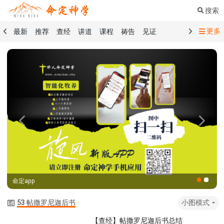
搜索
更多
最新
推荐
查经
讲道
课程
祷告
见证
命定音乐
命定书屋
命定奉献
命定神学
留言板
祷告精选
查经精选
讲道精选
课程精选
见证精选
101课程
创世记
马太福音
传道书
洗礼礼文
圣餐礼文
01 创世记
02 出埃及记
03 利未记
04 民数记
05 申命记
06 约书亚记
07 士师记
08 路得记
09 撒母耳记上
Previous
Next
10 撒母耳记下
11 列王纪上
12 列王纪下
15 以斯拉记
16 尼希米记
17 以斯帖记
18 约伯记
19 诗篇
20 箴言
21 传道书
23 以赛亚书
命定app
25 耶利米哀歌
27 但以理书
28 何西阿书
29 约珥书
30 阿摩司书
31 俄巴底亚书
32 约拿书
53 帖撒罗尼迦后书
小图模式
33 弥迦书
34 那鸿书
35 哈巴谷书
36 西番雅书
【查经】帖撒罗尼迦后书总结