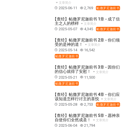
37 哈该书
38 撒迦利亚书
39 玛拉基书
文章简介
2025-06-11
2,769
帖撒罗尼迦前书
40 马太福音
41 马可福音
42 路加福音
43 约翰福音
44 使徒行传
45 罗马书
【查经】帖撒罗尼迦前书 1章 - 成了信
主之人的榜样
文章简介
46 哥林多前书
47 哥林多后书
48 加拉太书
2025-05-07
4,345
帖撒罗尼迦前书
49 以弗所书
50 腓利比书
51 歌罗西书
【查经】帖撒罗尼迦前书 2章 - 你们领
受的是神的道！
52 帖撒罗尼迦前书
53 帖撒罗尼迦后书
文章简介
2025-05-14
16,542
54 提摩太前书
55 提摩太后书
56 提多书
帖撒罗尼迦前书
57 腓利门书
58 希伯来书
59 雅各书
60 彼得前书
【查经】帖撒罗尼迦前书 3章 - 因你们
61 彼得后书
62 约翰一书
63 约翰二书
的信心就得了安慰！
文章简介
2025-05-21
11,500
64 约翰三书
65 犹大书
66 启示录
圣经故事
帖撒罗尼迦前书
神的愤怒系列
教会系列
智慧愚昧与狂妄
【查经】帖撒罗尼迦前书 4章 - 你们应
争战系列
信望爱系列
学习系列
该知道怎样行讨主的喜悦
文章简介
2025-05-28
2,753
帖撒罗尼迦前书
时间管理和学习方法
爱神系列
喜乐系列
管理系列
信仰根基系列
命定系列
建立荣耀教会
【查经】帖撒罗尼迦前书 5章 - 愿神亲
自使你们全然成圣！
文章简介
赶鬼系列
认识魔鬼的诡计
神所喜悦的人
2025-06-04
21,794