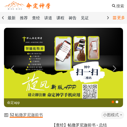
搜索
更多
最新
推荐
查经
讲道
课程
祷告
见证
命定音乐
命定书屋
命定奉献
命定神学
留言板
祷告精选
查经精选
讲道精选
课程精选
见证精选
101课程
创世记
马太福音
传道书
洗礼礼文
圣餐礼文
01 创世记
02 出埃及记
03 利未记
04 民数记
05 申命记
06 约书亚记
07 士师记
08 路得记
09 撒母耳记上
Previous
Next
10 撒母耳记下
11 列王纪上
12 列王纪下
15 以斯拉记
16 尼希米记
17 以斯帖记
18 约伯记
19 诗篇
20 箴言
21 传道书
23 以赛亚书
命定app
25 耶利米哀歌
27 但以理书
28 何西阿书
29 约珥书
30 阿摩司书
31 俄巴底亚书
32 约拿书
52 帖撒罗尼迦前书
小图模式
33 弥迦书
34 那鸿书
35 哈巴谷书
36 西番雅书
【查经】帖撒罗尼迦前书 - 总结