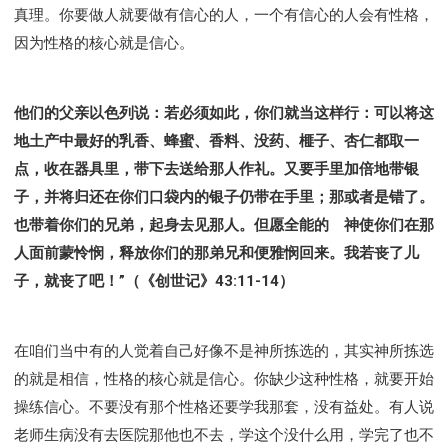
真理。你要做人就要做有信心的人，一个有信心的人会有性格，
因为性格的核心就是信心。
他们的父亲以色列说：若必须如此，你们就当这样行：可以将这
地土产中最好的乳香、蜂蜜、香料、没药、榧子、杏仁都取一
点，收在器具里，带下去送给那人作礼。又要手里加倍地带银
子，并将归还在你们口袋内的银子仍带在手里；那或者是错了。
也带着你们的兄弟，起身去见那人。但愿全能的 神使你们在那
人面前蒙怜悯，释放你们的那弟兄和便雅悯回来。我若丧了儿
子，就丧了吧！”（《创世记》43:11-14）
在咱们当中有的人觉着自己好像不是神所拣选的，其实神所拣选
的就是相信，性格的核心就是信心。你缺少这种性格，就要开始
操练信心。不要没有那个性格还要学我那套，没有益处。有人说
老师生病没有去医院那他也不去，学这个没什么用，学完了也不