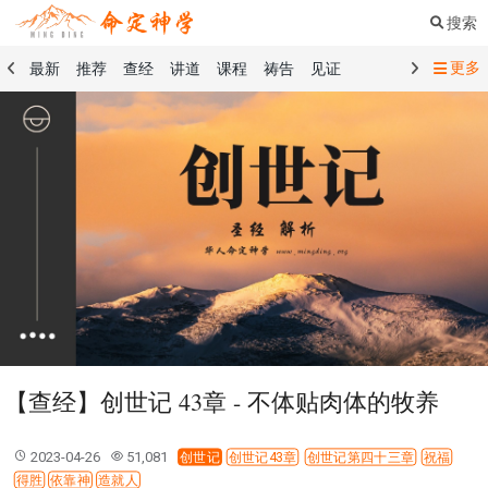
搜索
更多
最新
推荐
查经
讲道
课程
祷告
见证
命定音乐
命定书屋
命定奉献
命定神学
留言板
祷告精选
查经精选
讲道精选
课程精选
见证精选
101课程
创世记
马太福音
传道书
洗礼礼文
圣餐礼文
01 创世记
02 出埃及记
03 利未记
04 民数记
05 申命记
06 约书亚记
07 士师记
08 路得记
09 撒母耳记上
10 撒母耳记下
11 列王纪上
12 列王纪下
15 以斯拉记
16 尼希米记
17 以斯帖记
18 约伯记
19 诗篇
20 箴言
21 传道书
23 以赛亚书
【查经】创世记 43章 - 不体贴肉体的牧养
25 耶利米哀歌
27 但以理书
28 何西阿书
29 约珥书
30 阿摩司书
31 俄巴底亚书
32 约拿书
2023-04-26
51,081
创世记
创世记43章
创世记第四十三章
祝福
33 弥迦书
34 那鸿书
35 哈巴谷书
36 西番雅书
得胜
依靠神
造就人