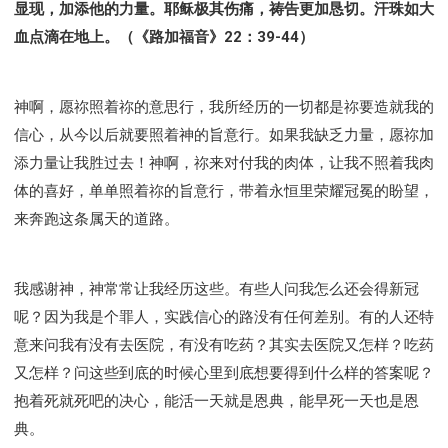
显现，加添他的力量。耶稣极其伤痛，祷告更加恳切。汗珠如大
血点滴在地上。（《路加福音》22：39-44）
神啊，愿祢照着祢的意思行，我所经历的一切都是祢要造就我的
信心，从今以后就要照着神的旨意行。如果我缺乏力量，愿祢加
添力量让我胜过去！神啊，祢来对付我的肉体，让我不照着我肉
体的喜好，单单照着祢的旨意行，带着永恒里荣耀冠冕的盼望，
来奔跑这条属天的道路。
我感谢神，神常常让我经历这些。有些人问我怎么还会得新冠
呢？因为我是个罪人，实践信心的路没有任何差别。有的人还特
意来问我有没有去医院，有没有吃药？其实去医院又怎样？吃药
又怎样？问这些到底的时候心里到底想要得到什么样的答案呢？
抱着死就死吧的决心，能活一天就是恩典，能早死一天也是恩
典。