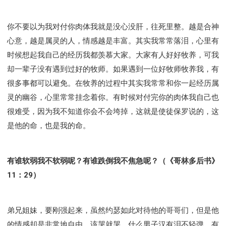
你不要以为我对付你肉体我就是没心没肝，往死里整。越是合神
心意，越是属灵的人，情感越是丰富。其实我常常落泪，心里有
时候想起我自己的经历我都羡慕大家。大家有人好好牧养，可我
却一辈子没有遇到过好的牧师。如果遇到一位好牧师牧养我，有
很多事都可以避免。在牧养的过程中其实我常常和你一起经历属
灵的幽谷，心里常常挂念着你。有时候对付完你的肉体我自己也
很难受，因为我不知道你会不会垮掉，这就是使徒保罗说的，这
是他的命，也是我的命。
有谁软弱我不软弱呢？有谁跌倒我不焦急呢？（《哥林多后书》
11：29）
弟兄姐妹，要刚强起来，虽然约瑟如此对待他的哥哥们，但是他
的情感却是非常地自由，该哭就哭，什么男子汉有泪不轻弹，有