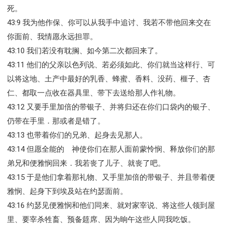
死。
43:9 我为他作保、你可以从我手中追讨、我若不带他回来交在
你面前、我情愿永远担罪。
43:10 我们若没有耽搁、如今第二次都回来了。
43:11 他们的父亲以色列说、若必须如此、你们就当这样行、可
以将这地、土产中最好的乳香、蜂蜜、香料、没药、榧子、杏
仁、都取一点收在器具里、带下去送给那人作礼物。
43:12 又要手里加倍的带银子、并将归还在你们口袋内的银子、
仍带在手里．那或者是错了。
43:13 也带着你们的兄弟、起身去见那人。
43:14 但愿全能的 神使你们在那人面前蒙怜悯、释放你们的那
弟兄和便雅悯回来．我若丧了儿子、就丧了吧。
43:15 于是他们拿着那礼物、又手里加倍的带银子、并且带着便
雅悯、起身下到埃及站在约瑟面前。
43:16 约瑟见便雅悯和他们同来、就对家宰说、将这些人领到屋
里、要宰杀牲畜、预备筵席、因为晌午这些人同我吃饭。