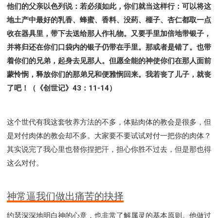
他们的父亲以色列说：若必须如此，你们就当这样行：可以将这
地土产中最好的乳香、蜂蜜、香料、没药、榧子、杏仁都取一点
收在器具里，带下去送给那人作礼物。又要手里加倍地带银子，
并将归还在你们口袋内的银子仍带在手里。那或者是错了。也带
着你们的兄弟，起身去见那人。但愿全能的神使你们在那人面前
蒙怜悯，释放你们的那弟兄和便雅悯回来。我若丧了儿子，就丧
了吧！（《创世记》43：11-14）
这个世代有我这套牧养方法的不多，体贴肉体的教会是很多，但
是对付肉体的教会却不多。大家要不要试试对付一把你的肉体？
其实说完了我心里也替你捏把汗，担心你胜不过去，但是那也得
这么对付。
神常逼我们做出痛苦的抉择
约瑟深深地明白神的心意，也非常了解属灵的基本原则。他做过