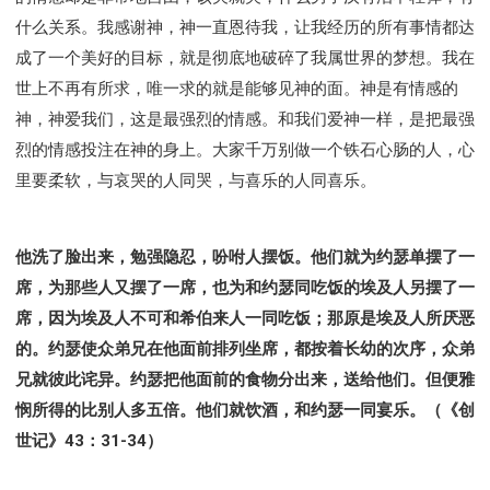
什么关系。我感谢神，神一直恩待我，让我经历的所有事情都达
成了一个美好的目标，就是彻底地破碎了我属世界的梦想。我在
世上不再有所求，唯一求的就是能够见神的面。神是有情感的
神，神爱我们，这是最强烈的情感。和我们爱神一样，是把最强
烈的情感投注在神的身上。大家千万别做一个铁石心肠的人，心
里要柔软，与哀哭的人同哭，与喜乐的人同喜乐。
他洗了脸出来，勉强隐忍，吩咐人摆饭。他们就为约瑟单摆了一
席，为那些人又摆了一席，也为和约瑟同吃饭的埃及人另摆了一
席，因为埃及人不可和希伯来人一同吃饭；那原是埃及人所厌恶
的。约瑟使众弟兄在他面前排列坐席，都按着长幼的次序，众弟
兄就彼此诧异。约瑟把他面前的食物分出来，送给他们。但便雅
悯所得的比别人多五倍。他们就饮酒，和约瑟一同宴乐。（《创
世记》43：31-34）