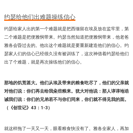
Y134课程 - 动手实验室
Y135课程 - 做人做事
Y136课程 - 如何学习
研习会01 - 医治释放
约瑟给他们出难题操练信心
研习会01 - 如何读圣经
研习会01 - 得着命定成为祝福
约瑟给家人出的第一个难题就是把西缅留在埃及放在监牢里，第
研习会01 - 得胜教会的启示
研习会01 - 教会的牧养
二个难题是把便雅悯带来。约瑟当然知道把便雅悯带来，他老爸
研习会02 - 医治释放
研习会02 - 如何查圣经
雅各会昏过去的。他出这个难题就是要重新建造他们的信心。约
研习会02 - 得着命定成为祝福
瑟家人们的信心已经很久没有被训练了，这次神借着约瑟给他们
研习会02 - 得胜教会的启示
研习会02 - 教会的牧养
出了个难题，就是再次操练他们的信心。
研习会03 - 医治释放特会
研习会03 - 成为门徒特会
那地的饥荒甚大。他们从埃及带来的粮食吃尽了，他们的父亲就
对他们说：你们再去给我籴些粮来。犹大对他说：那人谆谆地诰
诫我们说：你们的兄弟若不与你们同来，你们就不得见我的面。
（《创世记》43：1-3）
就这样拖了一天又一天，眼看粮食快没有了。雅各全家人，再加