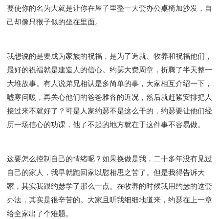
彰显神愤怒的器皿
新时代基督教变革研讨会
要使你的名为大就是让你在屋子里整一大套办公桌椅加沙发，自
神同在系列
传道者的言语
信心系列
己却像只猴子似的坐在里面。
命定性格系列
使徒保罗的福音
属灵的世界
耶稣基督的福音
智慧与悟性
从辖制中得自由
我想说的是要成为家族的祝福，是为了造就、牧养和祝福他们，
破除属世界的价值观
如何恢复神的形像
最好的祝福就是建造人的信心。约瑟大费周章，折腾了半天整一
属灵人的好习惯
打开天上祝福的窗口
神迹系列
大堆故事。有人说弟兄相认是多简单的事，大家相互介绍一下，
愚蠢系列
胜过撒但系列
得胜的性格
嘘寒问暖，再关心他们的爸爸雅各的近况，然后就赶紧安排把人
耶和华是我的牧者
谨慎系列
快乐地活着
接过来不就好了？可是人家约瑟不是这么干的，约瑟要让他们经
恩典和真理系列
001B课程 - 解开迷思课程
历一场信心的功课，他了不起的地方就在于这件事不容易做。
001C课程 - 灵界故事
004课程 - 华人命定神学理念
101课程 - 从寻求到信徒
102课程 - 医治释放中阶
这要怎么控制自己的情绪呢？如果换做是我，二十多年没有见过
103课程 - 圣经学习中阶
201课程 - 从信徒到门徒
自己的家人，我早就跑回家以慰相思之苦了。但是我得告诉大
301课程 - 领袖实操课程
302课程 - 新人接待
家，其实我跟约瑟学了那么一点。在牧养的时候我用约瑟的这套
308课程 - 牧养理论基础培训
Y131课程 - 主动学习
办法，其实是很辛苦的。大家且听我细细地道来，约瑟在上一章
Y132课程 - 职业策划
Y133课程 - 活出丰盛
给全家出了个难题。