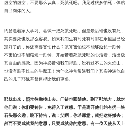
虚空的虚空，不要那么认真，死就死吧。我见过很多怕死，体贴
自己肉体的人。
约瑟逼着家人学习、尝试一把死就死吧，但是最后谁也没有死，
其实要死也没那么容易。如果我们生有时死有时都在永恒里已经
定好了的，你还需要害怕什么？就算害怕也不能够延长一刻钟，
不害怕也不能缩短一刻钟。开始带着死就死吧的心活着，活出极
其自由的感觉。因为神必带领我们得胜，没有过不去的火焰山，
也没有胜不过去的牛魔王！为什么神常常逼我们？其实神逼他自
己的儿子耶稣基督逼得比我们更狠。
耶稣出来，照常往橄榄山去。门徒也跟随他。到了那地方，就对
他们说：你们要祷告，免得入了迷惑。于是离开他们约有扔一块
石头那么远，跪下祷告，说：父啊，你若愿意，就把这杯撤去；
然而不要成就我的意思，只要成就你的意思。有一位天使从天上