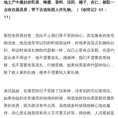
地土产中最好的乳香、蜂蜜、香料、没药、榧子、杏仁，都取一
点收在器具里，带下去送给那人作礼物。（《创世记》43：
11）
那些东西再好使，也比不上我们骨子里的信心。其实雅各的老毛
病没改，他见他哥哥以扫的时候就这样，对他来说送点礼物给以
扫，和这时候送礼物给约瑟都一样，自己心里有点安慰。但是约
瑟从来不用这个，他不需要送礼。感谢神，我们不需要依靠钱
财，也不需要依靠送礼，行贿受贿。如果你里面有约瑟的信心，
除了收人家的礼物，根本不需要给人家礼物。
弟兄姐妹，在痛苦的日子里除了信靠神，没有别的可以靠得住。
如果你临到非常痛苦的抉择的时候，彻底地拆毁你里面那些属世
界的东西，因为那没有半点用。虽然很多时候我很耐心地在服
侍，但心里头就觉得有些人又可爱又好笑，很幼稚。人活着就是