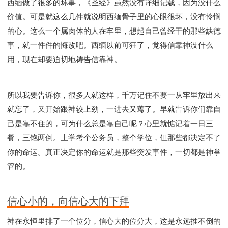
西缅做了很多的坏事，《圣经》虽然没有详细记载，因为没什么
价值。可是就这么几件就说明西缅骨子里的心眼很坏，没有怜悯
的心。这么一个属肉体的人在牢里，想起自己曾经干的那些缺德
事，就一件件的悔改吧。西缅以前可狂了，觉得信靠神没什么
用，现在却要迫切地祷告信靠神。
所以我要告诉你，很多人就这样，千万记住不要一从牢里放出来
就忘了，又开始跟神较上劲，一进去又蔫了。早就告诉你们靠自
己是靠不住的，可为什么总是靠自己呢？心里就惦记着一日三
餐，三饱两倒。上学考个公务员，整个学位，但那些都决定不了
你的命运。真正决定你的命运就是那些突发事件，一切都是神掌
管的。
信心小的，向信心大的下拜
神在永恒里排了一个位分，信心大的位分大，这是永远推不倒的