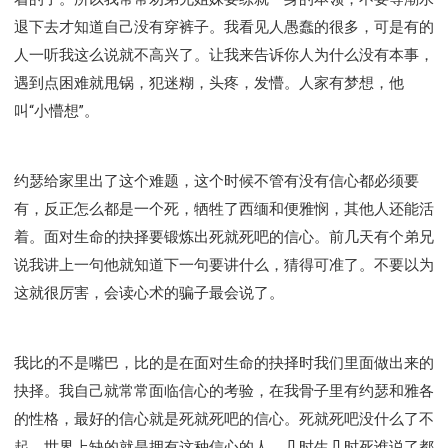
退下去才知道自己没有穿裤子。我看见人愚蠢的很多，可是有的
人一听我这么说就不高兴了。让我来告诉你人为什么没有本事，
遇到点困难就甩锅，犯迷糊，头疼，发懵。人家有梦想，他
叫“小懵想”。
约瑟给家里出了这个难题，这个时候不管有没有信心都必须要
有，反正怎么都是一个死，牺牲了西缅和便雅悯，其他人还能活
着。面对生命的抉择要锻炼出死就死吧的信心。前几天有个弟兄
说我讲上一句他就知道下一句要讲什么，猜得可准了。不要以为
这就很厉害，会读心术的骗子最会说了。
我比的不是嘴巴，比的是在面对生命的抉择时我们里面做出来的
抉择。我自己就常常面临信心的考验，在我骨子里有约瑟和雅各
的性格，最好的信心就是死就死吧的信心。死就死吧没什么了不
起，世界上缺的就是拥有这种信心的人。几时生几时死谁说了都