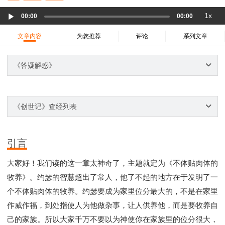
37 哈该书
38 撒迦利亚书
39 玛拉基书
Audio
1x
00:00
00:00
40 马太福音
41 马可福音
42 路加福音
Player
43 约翰福音
44 使徒行传
45 罗马书
文章内容
为您推荐
评论
系列文章
46 哥林多前书
47 哥林多后书
48 加拉太书
49 以弗所书
50 腓利比书
51 歌罗西书
《答疑解惑》
52 帖撒罗尼迦前书
53 帖撒罗尼迦后书
54 提摩太前书
55 提摩太后书
56 提多书
《创世记》查经列表
57 腓利门书
58 希伯来书
59 雅各书
60 彼得前书
61 彼得后书
62 约翰一书
63 约翰二书
64 约翰三书
65 犹大书
66 启示录
圣经故事
引言
神的愤怒系列
教会系列
智慧愚昧与狂妄
大家好！我们读的这一章太神奇了，主题就定为《不体贴肉体的
争战系列
信望爱系列
学习系列
牧养》。约瑟的智慧超出了常人，他了不起的地方在于发明了一
时间管理和学习方法
爱神系列
喜乐系列
个不体贴肉体的牧养。约瑟要成为家里位分最大的，不是在家里
管理系列
信仰根基系列
命定系列
建立荣耀教会
作威作福，到处指使人为他做杂事，让人供养他，而是要牧养自
赶鬼系列
认识魔鬼的诡计
神所喜悦的人
己的家族。所以大家千万不要以为神使你在家族里的位分很大，