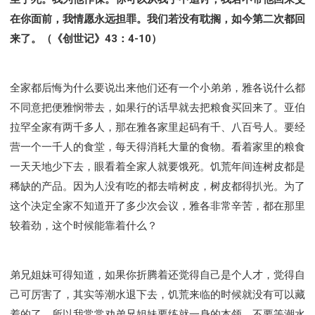
在你面前，我情愿永远担罪。我们若没有耽搁，如今第二次都回
来了。（《创世记》43：4-10）
全家都后悔为什么要说出来他们还有一个小弟弟，雅各说什么都
不同意把便雅悯带去，如果行的话早就去把粮食买回来了。亚伯
拉罕全家有两千多人，那在雅各家里起码有千、八百号人。要经
营一个一千人的食堂，每天得消耗大量的食物。看着家里的粮食
一天天地少下去，眼看着全家人就要饿死。饥荒年间连树皮都是
稀缺的产品。因为人没有吃的都去啃树皮，树皮都得扒光。为了
这个决定全家不知道开了多少次会议，雅各非常辛苦，都在那里
较着劲，这个时候能靠着什么？
弟兄姐妹可得知道，如果你折腾着还觉得自己是个人才，觉得自
己可厉害了，其实等潮水退下去，饥荒来临的时候就没有可以藏
着的了。所以我常常劝弟兄姐妹要练就一身的本领，不要等潮水