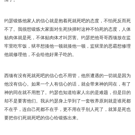
约瑟锻炼他家人的信心就是抱着死就死吧的态度，不怕死反而死
不了。我很想锻炼大家面对生死抉择时这种不怕死的态度，人体
贴肉体就是死，不体贴肉体才叫厉害。约瑟把他哥哥西缅放在监
牢里吃牢饭，狱卒想揍他一顿就揍他一顿，监狱里的恶霸想修理
他就修理他，不会给他好果子吃的。
西缅有没有死就死吧的信心也不用管，他所遭遇的一切就是因为
他没有信心。如果一个人有信心的话，就会带来神的同在，有了
神的同在就不用愁了。约瑟也知道给家人出的是难题，但是目的
却不是要害他们。我从约瑟身上学到了一套牧养原则就是谁死都
不在乎，连自己死都不在乎，更不用在乎别人死了，就算是死也
要把你们死就死吧的信心给锻炼出来。