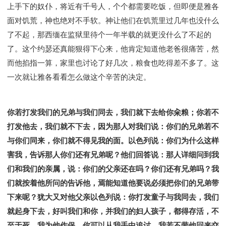
上手下的奴仆，将近有千号人，个个都需要吃饭，但即便是雅各
面对饥荒，神也绝对不手软。神让他们在饥荒里过几年也没什么
了不起，那西缅在监狱里待个一年半载的就更没什么了不起的
了。这个约瑟还真能狠得下心来，他肯定知道他老爸很痛苦，然
而他掐指一算，家里也讨论了好几次，粮食也吃得差不多了。这
一次就让雅各看看怎么做这个辛苦的决定。
你若打发我们的兄弟与我们同去，我们就下去给你籴粮；你若不
打发他去，我们就不下去，因为那人对我们说：你们的兄弟若不
与你们同来，你们就不得见我的面。以色列说：你们为什么这样
害我，告诉那人你们还有兄弟呢？他们回答说：那人详细问到我
们和我们的亲属，说：你们的父亲还在吗？你们还有兄弟吗？我
们就按着他所问的告诉他，焉能知道他要说必须把你们的兄弟带
下来呢？犹大又对他父亲以色列说：你打发童子与我同去，我们
就起身下去，好叫我们和你，并我们的妇人孩子，都得存活，不
至于死。我为他作保。你可以从我手中追讨，我若不带他回来交