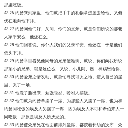
那里吃饭。
43:26 约瑟来到家里、他们就把手中的礼物拿进屋去给他、又俯
伏在地向他下拜。
43:27 约瑟问他们好、又问、你们的父亲、就是你们所说的那老
人家平安么．他还在么。
43:28 他们回答说、你仆人我们的父亲平安、他还在．于是他们
低头下拜。
43:29 约瑟举目看见他同母的兄弟便雅悯、就说、你们向我所说
那顶小的兄弟、就是这位么．又说、小儿阿、愿 神赐恩给你。
43:30 约瑟爱弟之情发动、就急忙寻找可哭之地、进入自己的屋
里、哭了一场。
43:31 他洗了脸出来、勉强隐忍、吩咐人摆饭。
43:32 他们就为约瑟单摆了一席、为那些人又摆了一席、也为和
约瑟同吃饭的埃及人另摆了一席．因为埃及人不可和希伯来人一
同吃饭．那原是埃及人所厌恶的。
43:33 约瑟使众弟兄在他面前排列坐席、都按着长幼的次序．众