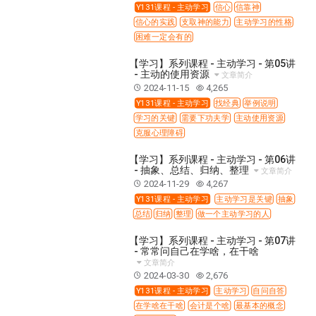
彰显神愤怒的器皿
新时代基督教变革研讨会
Y131课程 - 主动学习
信心
信靠神
信心的实践
支取神的能力
主动学习的性格
神同在系列
传道者的言语
信心系列
困难一定会有的
命定性格系列
使徒保罗的福音
属灵的世界
【学习】系列课程 - 主动学习 - 第05讲
耶稣基督的福音
智慧与悟性
从辖制中得自由
- 主动的使用资源
文章简介
2024-11-15
4,265
破除属世界的价值观
如何恢复神的形像
Y131课程 - 主动学习
找经典
举例说明
属灵人的好习惯
打开天上祝福的窗口
神迹系列
学习的关键
需要下功夫学
主动使用资源
愚蠢系列
胜过撒但系列
得胜的性格
克服心理障碍
耶和华是我的牧者
谨慎系列
快乐地活着
【学习】系列课程 - 主动学习 - 第06讲
- 抽象、总结、归纳、整理
文章简介
恩典和真理系列
001B课程 - 解开迷思课程
2024-11-29
4,267
001C课程 - 灵界故事
004课程 - 华人命定神学理念
Y131课程 - 主动学习
主动学习是关键
抽象
总结
归纳
整理
做一个主动学习的人
101课程 - 从寻求到信徒
102课程 - 医治释放中阶
103课程 - 圣经学习中阶
201课程 - 从信徒到门徒
【学习】系列课程 - 主动学习 - 第07讲
- 常常问自己在学啥，在干啥
301课程 - 领袖实操课程
302课程 - 新人接待
文章简介
2024-03-30
2,676
308课程 - 牧养理论基础培训
Y131课程 - 主动学习
Y131课程 - 主动学习
主动学习
自问自答
Y132课程 - 职业策划
Y133课程 - 活出丰盛
在学啥在干啥
会计是个啥
最基本的概念