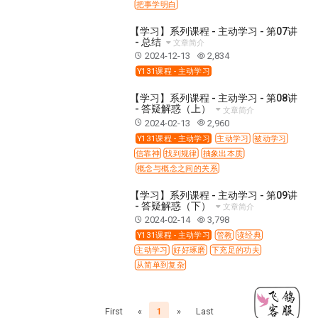
把事学明白
Y134课程 - 动手实验室
Y135课程 - 做人做事
Y136课程 - 如何学习
研习会01 - 医治释放
【学习】系列课程 - 主动学习 - 第07讲
- 总结
文章简介
研习会01 - 如何读圣经
研习会01 - 得着命定成为祝福
2024-12-13
2,834
研习会01 - 得胜教会的启示
研习会01 - 教会的牧养
Y131课程 - 主动学习
研习会02 - 医治释放
研习会02 - 如何查圣经
【学习】系列课程 - 主动学习 - 第08讲
- 答疑解惑（上）
文章简介
研习会02 - 得着命定成为祝福
2024-02-13
2,960
研习会02 - 得胜教会的启示
研习会02 - 教会的牧养
Y131课程 - 主动学习
主动学习
被动学习
信靠神
找到规律
抽象出本质
研习会03 - 医治释放特会
研习会03 - 成为门徒特会
概念与概念之间的关系
【学习】系列课程 - 主动学习 - 第09讲
- 答疑解惑（下）
文章简介
2024-02-14
3,798
Y131课程 - 主动学习
管教
读经典
主动学习
好好琢磨
下充足的功夫
从简单到复杂
First
«
1
»
Last