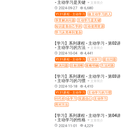
37 哈该书
38 撒迦利亚书
39 玛拉基书
- 主动学习是关键
文章简介
2024-09-27
6,680
40 马太福音
41 马可福音
42 路加福音
Y131课程 - 主动学习
做主动学习的人
43 约翰福音
44 使徒行传
45 罗马书
享受解决问题
主动学习是关键
知识是靠自己学的
主动使用资源
46 哥林多前书
47 哥林多后书
48 加拉太书
学习从简单到复杂
49 以弗所书
50 腓利比书
51 歌罗西书
【学习】系列课程 - 主动学习 - 第02讲
52 帖撒罗尼迦前书
53 帖撒罗尼迦后书
- 主动学习的方法
文章简介
54 提摩太前书
55 提摩太后书
56 提多书
2024-10-04
4,441
Y131课程 - 主动学习
主动学习
提出问题
57 腓利门书
58 希伯来书
59 雅各书
60 彼得前书
解决问题
目标清晰
策略明确
方法对路
61 彼得后书
62 约翰一书
63 约翰二书
【学习】系列课程 - 主动学习 - 第03讲
64 约翰三书
65 犹大书
66 启示录
圣经故事
- 主动学习的习惯
文章简介
2024-10-18
4,410
神的愤怒系列
教会系列
智慧愚昧与狂妄
Y131课程 - 主动学习
主动学习的习惯
争战系列
信望爱系列
学习系列
付代价
会学习
实践信心
主动学习
用对方法
时间管理和学习方法
爱神系列
喜乐系列
管理系列
信仰根基系列
命定系列
建立荣耀教会
【学习】系列课程 - 主动学习 - 第04讲
- 主动学习的性格
文章简介
赶鬼系列
认识魔鬼的诡计
神所喜悦的人
2024-11-01
4,229