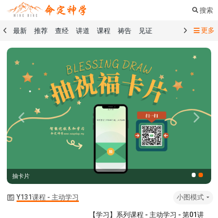
搜索
更多
最新
推荐
查经
讲道
课程
祷告
见证
命定音乐
命定书屋
命定奉献
命定神学
留言板
祷告精选
查经精选
讲道精选
课程精选
见证精选
101课程
创世记
马太福音
传道书
洗礼礼文
圣餐礼文
01 创世记
02 出埃及记
03 利未记
04 民数记
05 申命记
06 约书亚记
07 士师记
08 路得记
09 撒母耳记上
Previous
Next
10 撒母耳记下
11 列王纪上
12 列王纪下
15 以斯拉记
16 尼希米记
17 以斯帖记
18 约伯记
19 诗篇
20 箴言
21 传道书
23 以赛亚书
抽卡片
25 耶利米哀歌
27 但以理书
28 何西阿书
29 约珥书
30 阿摩司书
31 俄巴底亚书
32 约拿书
Y131课程 - 主动学习
小图模式
33 弥迦书
34 那鸿书
35 哈巴谷书
36 西番雅书
【学习】系列课程 - 主动学习 - 第01讲