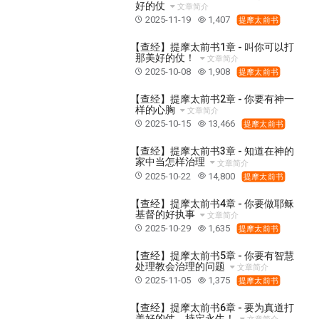
37 哈该书
38 撒迦利亚书
39 玛拉基书
好的仗
文章简介
2025-11-19
1,407
提摩太前书
40 马太福音
41 马可福音
42 路加福音
43 约翰福音
44 使徒行传
45 罗马书
【查经】提摩太前书1章 - 叫你可以打
那美好的仗！
文章简介
46 哥林多前书
47 哥林多后书
48 加拉太书
2025-10-08
1,908
提摩太前书
49 以弗所书
50 腓利比书
51 歌罗西书
【查经】提摩太前书2章 - 你要有神一
样的心胸
52 帖撒罗尼迦前书
53 帖撒罗尼迦后书
文章简介
2025-10-15
13,466
提摩太前书
54 提摩太前书
55 提摩太后书
56 提多书
【查经】提摩太前书3章 - 知道在神的
57 腓利门书
58 希伯来书
59 雅各书
60 彼得前书
家中当怎样治理
文章简介
61 彼得后书
62 约翰一书
63 约翰二书
2025-10-22
14,800
提摩太前书
64 约翰三书
65 犹大书
66 启示录
圣经故事
【查经】提摩太前书4章 - 你要做耶稣
基督的好执事
文章简介
神的愤怒系列
教会系列
智慧愚昧与狂妄
2025-10-29
1,635
提摩太前书
争战系列
信望爱系列
学习系列
【查经】提摩太前书5章 - 你要有智慧
时间管理和学习方法
爱神系列
喜乐系列
处理教会治理的问题
文章简介
2025-11-05
1,375
管理系列
信仰根基系列
命定系列
建立荣耀教会
提摩太前书
赶鬼系列
认识魔鬼的诡计
神所喜悦的人
【查经】提摩太前书6章 - 要为真道打
美好的仗，持定永生！