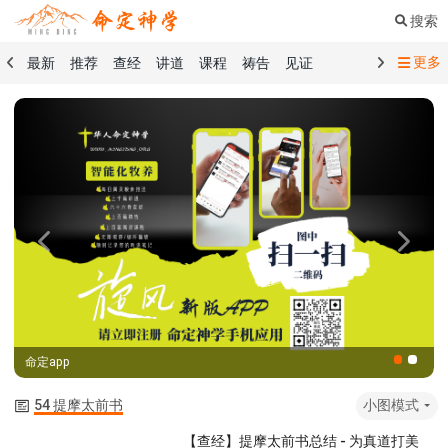
搜索
更多
最新
推荐
查经
讲道
课程
祷告
见证
命定音乐
命定书屋
命定奉献
命定神学
留言板
祷告精选
查经精选
讲道精选
课程精选
见证精选
101课程
创世记
马太福音
传道书
洗礼礼文
圣餐礼文
01 创世记
02 出埃及记
03 利未记
04 民数记
05 申命记
06 约书亚记
07 士师记
08 路得记
09 撒母耳记上
Previous
Next
10 撒母耳记下
11 列王纪上
12 列王纪下
15 以斯拉记
16 尼希米记
17 以斯帖记
18 约伯记
19 诗篇
20 箴言
21 传道书
23 以赛亚书
命定app
25 耶利米哀歌
27 但以理书
28 何西阿书
29 约珥书
30 阿摩司书
31 俄巴底亚书
32 约拿书
54 提摩太前书
小图模式
33 弥迦书
34 那鸿书
35 哈巴谷书
36 西番雅书
【查经】提摩太前书总结 - 为真道打美