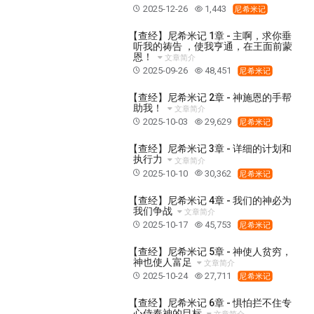
37 哈该书
38 撒迦利亚书
39 玛拉基书
2025-12-26
1,443
尼希米记
40 马太福音
41 马可福音
42 路加福音
【查经】尼希米记 1章 - 主啊，求你垂
43 约翰福音
44 使徒行传
45 罗马书
听我的祷告 ，使我亨通，在王面前蒙
恩！
文章简介
46 哥林多前书
47 哥林多后书
48 加拉太书
2025-09-26
48,451
尼希米记
49 以弗所书
50 腓利比书
51 歌罗西书
【查经】尼希米记 2章 - 神施恩的手帮
助我！
52 帖撒罗尼迦前书
53 帖撒罗尼迦后书
文章简介
2025-10-03
29,629
尼希米记
54 提摩太前书
55 提摩太后书
56 提多书
【查经】尼希米记 3章 - 详细的计划和
57 腓利门书
58 希伯来书
59 雅各书
60 彼得前书
执行力
文章简介
61 彼得后书
62 约翰一书
63 约翰二书
2025-10-10
30,362
尼希米记
64 约翰三书
65 犹大书
66 启示录
圣经故事
【查经】尼希米记 4章 - 我们的神必为
我们争战
文章简介
神的愤怒系列
教会系列
智慧愚昧与狂妄
2025-10-17
45,753
尼希米记
争战系列
信望爱系列
学习系列
【查经】尼希米记 5章 - 神使人贫穷，
时间管理和学习方法
爱神系列
喜乐系列
神也使人富足
文章简介
2025-10-24
27,711
管理系列
信仰根基系列
命定系列
建立荣耀教会
尼希米记
赶鬼系列
认识魔鬼的诡计
神所喜悦的人
【查经】尼希米记 6章 - 惧怕拦不住专
心侍奉神的目标