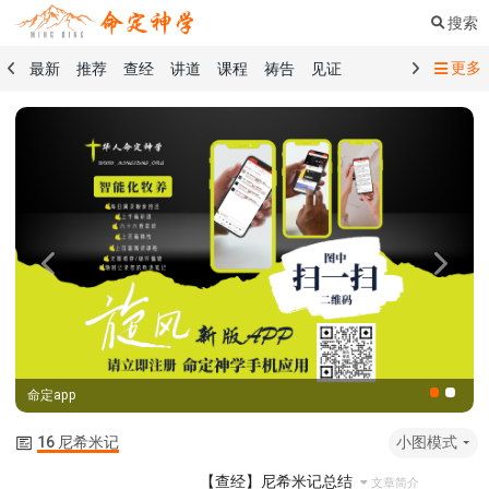
搜索
更多
最新
推荐
查经
讲道
课程
祷告
见证
命定音乐
命定书屋
命定奉献
命定神学
留言板
祷告精选
查经精选
讲道精选
课程精选
见证精选
101课程
创世记
马太福音
传道书
洗礼礼文
圣餐礼文
01 创世记
02 出埃及记
03 利未记
04 民数记
05 申命记
06 约书亚记
07 士师记
08 路得记
09 撒母耳记上
Previous
Next
10 撒母耳记下
11 列王纪上
12 列王纪下
15 以斯拉记
16 尼希米记
17 以斯帖记
18 约伯记
19 诗篇
20 箴言
21 传道书
23 以赛亚书
命定app
25 耶利米哀歌
27 但以理书
28 何西阿书
29 约珥书
30 阿摩司书
31 俄巴底亚书
32 约拿书
16 尼希米记
小图模式
33 弥迦书
34 那鸿书
35 哈巴谷书
36 西番雅书
【查经】尼希米记总结
文章简介