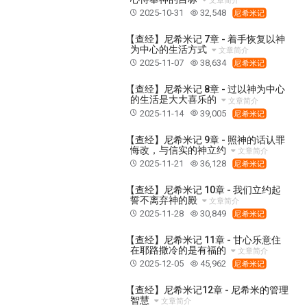
文章简介
彰显神愤怒的器皿
新时代基督教变革研讨会
2025-10-31
32,548
尼希米记
神同在系列
传道者的言语
信心系列
【查经】尼希米记 7章 - 着手恢复以神
命定性格系列
使徒保罗的福音
属灵的世界
为中心的生活方式
文章简介
2025-11-07
38,634
尼希米记
耶稣基督的福音
智慧与悟性
从辖制中得自由
破除属世界的价值观
如何恢复神的形像
【查经】尼希米记 8章 - 过以神为中心
的生活是大大喜乐的
文章简介
属灵人的好习惯
打开天上祝福的窗口
神迹系列
2025-11-14
39,005
尼希米记
愚蠢系列
胜过撒但系列
得胜的性格
【查经】尼希米记 9章 - 照神的话认罪
耶和华是我的牧者
谨慎系列
快乐地活着
悔改，与信实的神立约
文章简介
2025-11-21
36,128
尼希米记
恩典和真理系列
001B课程 - 解开迷思课程
【查经】尼希米记 10章 - 我们立约起
001C课程 - 灵界故事
004课程 - 华人命定神学理念
誓不离弃神的殿
文章简介
101课程 - 从寻求到信徒
102课程 - 医治释放中阶
2025-11-28
30,849
尼希米记
103课程 - 圣经学习中阶
201课程 - 从信徒到门徒
【查经】尼希米记 11章 - 甘心乐意住
在耶路撒冷的是有福的
301课程 - 领袖实操课程
302课程 - 新人接待
文章简介
2025-12-05
45,962
尼希米记
308课程 - 牧养理论基础培训
Y131课程 - 主动学习
【查经】尼希米记12章 - 尼希米的管理
Y132课程 - 职业策划
Y133课程 - 活出丰盛
智慧
文章简介