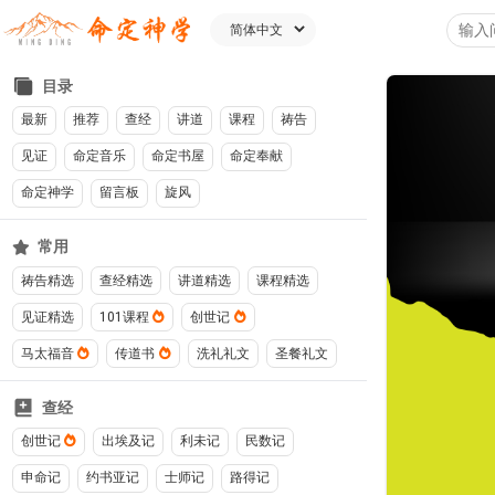
目录
最新
推荐
查经
讲道
课程
祷告
见证
命定音乐
命定书屋
命定奉献
命定神学
留言板
旋风
常用
祷告精选
查经精选
讲道精选
课程精选
见证精选
101课程
创世记
马太福音
传道书
洗礼礼文
圣餐礼文
查经
创世记
出埃及记
利未记
民数记
申命记
约书亚记
士师记
路得记