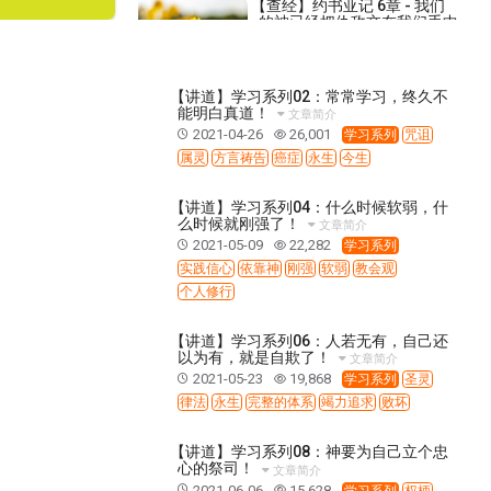
【查经】约书亚记 6章 - 我们
的神已经把仇敌交在我们手中
2019-07-17
59,625
【查经】箴言 15章 - 学会说话
【讲道】学习系列02：常常学习，终久不
是一种智慧
能明白真道！
文章简介
2022-04-15
39,989
2021-04-26
26,001
学习系列
咒诅
【查经】箴言 27章 - 为人处事
属灵
方言祷告
癌症
永生
今生
的智慧
2022-07-08
27,900
【讲道】学习系列04：什么时候软弱，什
么时候就刚强了！
文章简介
【讲道】- 同得着福音的好处
2021-05-09
22,282
学习系列
(2) - 得儿子的名分！
实践信心
依靠神
刚强
软弱
教会观
2025-06-29
2,114
个人修行
【讲道】至暂至轻的苦楚，要
成就极重无比永远的荣耀
【讲道】学习系列06：人若无有，自己还
2019-02-10
26,910
以为有，就是自欺了！
文章简介
2021-05-23
19,868
学习系列
圣灵
【查经】使徒行传 17章 - 辩论
律法
永生
完整的体系
竭力追求
败坏
取代不了信心
2023-09-13
44,204
【讲道】学习系列08：神要为自己立个忠
【祷告】主题：对付爱世界，
心的祭司！
文章简介
对付老马！
2021-06-06
15,628
学习系列
权柄