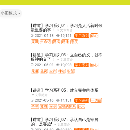
小图模式
【讲道】学习系列01：学习是人活着时候
最重要的事！
文章简介
2021-04-18
19,151
学习系列
信心
咒诅
申命记
祝福
规律
态度
【讲道】学习系列03：立自己的义，就不
服神的义了！
文章简介
2021-05-02
19,098
学习系列
信心
咒诅
圣灵
应许
律法
盼望
【讲道】学习系列05：建立完整的体系
文章简介
2021-05-16
14,151
学习系列
一切话
圣灵
救恩
根基
完整的体系
启示
【讲道】学习系列07：承认自己是寄居
的，是客旅!
文章简介
2021-05-30
20,330
学习系列
教会