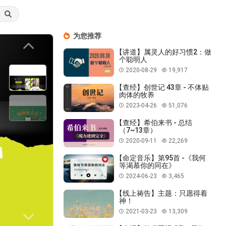
为您推荐
Previous
【讲道】属灵人的好习惯2：做
个聪明人
2020-08-29
19,917
【查经】创世记 43章 - 不体贴
肉体的牧养
2023-04-26
51,076
【查经】希伯来书 - 总结
（7~13章）
2020-09-11
22,269
【命定音乐】第95首 -《我何
等渴慕你的同在》
2024-06-23
3,465
【线上祷告】主题：只愿得着
神！
2021-03-23
13,309
Next