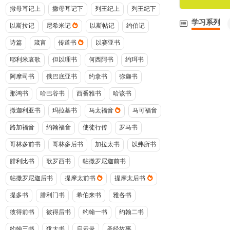
撒母耳记上
撒母耳记下
列王纪上
列王纪下
学习系列
以斯拉记
尼希米记
以斯帖记
约伯记
诗篇
箴言
传道书
以赛亚书
耶利米哀歌
但以理书
何西阿书
约珥书
阿摩司书
俄巴底亚书
约拿书
弥迦书
那鸿书
哈巴谷书
西番雅书
哈该书
撒迦利亚书
玛拉基书
马太福音
马可福音
路加福音
约翰福音
使徒行传
罗马书
哥林多前书
哥林多后书
加拉太书
以弗所书
腓利比书
歌罗西书
帖撒罗尼迦前书
帖撒罗尼迦后书
提摩太前书
提摩太后书
提多书
腓利门书
希伯来书
雅各书
彼得前书
彼得后书
约翰一书
约翰二书
约翰三书
犹大书
启示录
圣经故事