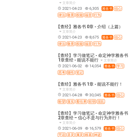
37 哈该书
38 撒迦利亚书
39 玛拉基书
文章简介
2021-04-23
6,305
雅各书
信心
40 马太福音
41 马可福音
42 路加福音
律法
敬畏
权能
福音
行为
43 约翰福音
44 使徒行传
45 罗马书
【查经】雅各书 0章 - 介绍（上篇）
46 哥林多前书
47 哥林多后书
48 加拉太书
文章简介
2021-04-23
8,675
雅各书
信心
49 以弗所书
50 腓利比书
51 歌罗西书
律法
敬畏
权能
福音
行为
52 帖撒罗尼迦前书
53 帖撒罗尼迦后书
【查经】学习做笔记 - 命定神学雅各书
54 提摩太前书
55 提摩太后书
56 提多书
1章查经 - 能说不能行
文章简介
57 腓利门书
58 希伯来书
59 雅各书
60 彼得前书
2021-06-02
14,054
雅各书
学习
思考
随性
笔记
61 彼得后书
62 约翰一书
63 约翰二书
64 约翰三书
65 犹大书
66 启示录
圣经故事
【查经】雅各书 1章 - 能说不能行！
文章简介
神的愤怒系列
教会系列
智慧愚昧与狂妄
2021-04-28
30,045
雅各书
信心
盼望
落实
看结果
软弱
混乱
争战系列
信望爱系列
学习系列
时间管理和学习方法
爱神系列
喜乐系列
【查经】学习做笔记 - 命定神学雅各书
2章查经 – 信心不是与行为并行！
管理系列
信仰根基系列
命定系列
建立荣耀教会
文章简介
2021-06-09
16,579
雅各书
信心
赶鬼系列
认识魔鬼的诡计
神所喜悦的人
咒诅
圣灵
属灵
根基
神迹