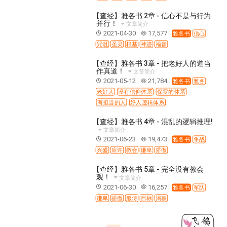
彰显神愤怒的器皿
新时代基督教变革研讨会
【查经】雅各书 2章 - 信心不是与行为
神同在系列
传道者的言语
信心系列
并行！
文章简介
2021-04-30
17,577
命定性格系列
使徒保罗的福音
属灵的世界
雅各书
信心
咒诅
圣灵
根基
神迹
福音
耶稣基督的福音
智慧与悟性
从辖制中得自由
【查经】雅各书 3章 - 把老好人的道当
破除属世界的价值观
如何恢复神的形像
作真道！
文章简介
属灵人的好习惯
打开天上祝福的窗口
神迹系列
2021-05-12
21,784
雅各书
雅各
老好人
没有信仰体系
保罗的体系
愚蠢系列
胜过撒但系列
得胜的性格
有担当的人
好人逻辑体系
耶和华是我的牧者
谨慎系列
快乐地活着
【查经】雅各书 4章 - 混乱的逻辑推理!
恩典和真理系列
001B课程 - 解开迷思课程
文章简介
2021-06-23
19,473
雅各书
争战
001C课程 - 灵界故事
004课程 - 华人命定神学理念
兴盛
应许
教会
谦卑
骄傲
101课程 - 从寻求到信徒
102课程 - 医治释放中阶
【查经】雅各书 5章 - 完全没有教会
103课程 - 圣经学习中阶
201课程 - 从信徒到门徒
观！
文章简介
301课程 - 领袖实操课程
302课程 - 新人接待
2021-06-30
16,257
雅各书
军队
谦卑
骄傲
服侍
目标
渴慕
308课程 - 牧养理论基础培训
Y131课程 - 主动学习
Y132课程 - 职业策划
Y133课程 - 活出丰盛