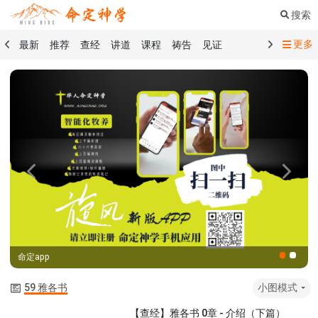
搜索
更多
最新
推荐
查经
讲道
课程
祷告
见证
命定音乐
命定书屋
命定奉献
命定神学
留言板
祷告精选
查经精选
讲道精选
课程精选
见证精选
101课程
创世记
马太福音
传道书
洗礼礼文
圣餐礼文
01 创世记
02 出埃及记
03 利未记
04 民数记
05 申命记
06 约书亚记
07 士师记
08 路得记
09 撒母耳记上
Previous
Next
10 撒母耳记下
11 列王纪上
12 列王纪下
15 以斯拉记
16 尼希米记
17 以斯帖记
18 约伯记
19 诗篇
20 箴言
21 传道书
23 以赛亚书
命定app
25 耶利米哀歌
27 但以理书
28 何西阿书
29 约珥书
30 阿摩司书
31 俄巴底亚书
32 约拿书
59 雅各书
小图模式
33 弥迦书
34 那鸿书
35 哈巴谷书
36 西番雅书
【查经】雅各书 0章 - 介绍（下篇）