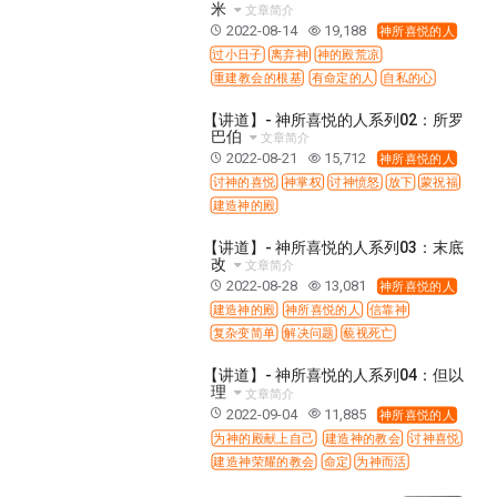
37 哈该书
38 撒迦利亚书
39 玛拉基书
米
文章简介
2022-08-14
19,188
神所喜悦的人
40 马太福音
41 马可福音
42 路加福音
过小日子
离弃神
神的殿荒凉
43 约翰福音
44 使徒行传
45 罗马书
重建教会的根基
有命定的人
自私的心
46 哥林多前书
47 哥林多后书
48 加拉太书
【讲道】- 神所喜悦的人系列02：所罗
巴伯
49 以弗所书
50 腓利比书
51 歌罗西书
文章简介
2022-08-21
15,712
神所喜悦的人
52 帖撒罗尼迦前书
53 帖撒罗尼迦后书
讨神的喜悦
神掌权
讨神愤怒
放下
蒙祝福
54 提摩太前书
55 提摩太后书
56 提多书
建造神的殿
57 腓利门书
58 希伯来书
59 雅各书
60 彼得前书
【讲道】- 神所喜悦的人系列03：末底
改
文章简介
61 彼得后书
62 约翰一书
63 约翰二书
2022-08-28
13,081
神所喜悦的人
64 约翰三书
65 犹大书
66 启示录
圣经故事
建造神的殿
神所喜悦的人
信靠神
复杂变简单
解决问题
藐视死亡
神的愤怒系列
教会系列
智慧愚昧与狂妄
争战系列
信望爱系列
学习系列
【讲道】- 神所喜悦的人系列04：但以
理
文章简介
时间管理和学习方法
爱神系列
喜乐系列
2022-09-04
11,885
神所喜悦的人
管理系列
信仰根基系列
命定系列
建立荣耀教会
为神的殿献上自己
建造神的教会
讨神喜悦
建造神荣耀的教会
命定
为神而活
赶鬼系列
认识魔鬼的诡计
神所喜悦的人