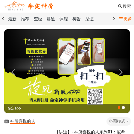
搜索
更多
最新
推荐
查经
讲道
课程
祷告
见证
命定音乐
命定书屋
命定奉献
命定神学
留言板
祷告精选
查经精选
讲道精选
课程精选
见证精选
101课程
创世记
马太福音
传道书
洗礼礼文
圣餐礼文
01 创世记
02 出埃及记
03 利未记
04 民数记
05 申命记
06 约书亚记
07 士师记
08 路得记
09 撒母耳记上
Previous
Next
10 撒母耳记下
11 列王纪上
12 列王纪下
15 以斯拉记
16 尼希米记
17 以斯帖记
18 约伯记
19 诗篇
20 箴言
21 传道书
23 以赛亚书
命定app
25 耶利米哀歌
27 但以理书
28 何西阿书
29 约珥书
30 阿摩司书
31 俄巴底亚书
32 约拿书
神所喜悦的人
小图模式
33 弥迦书
34 那鸿书
35 哈巴谷书
36 西番雅书
【讲道】- 神所喜悦的人系列01：尼希