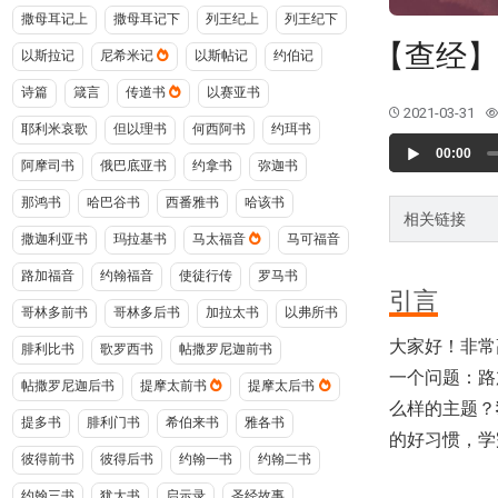
撒母耳记上
撒母耳记下
列王纪上
列王纪下
【查经】
以斯拉记
尼希米记
以斯帖记
约伯记
诗篇
箴言
传道书
以赛亚书
2021-03-31
耶利米哀歌
但以理书
何西阿书
约珥书
Audio
00:00
Player
阿摩司书
俄巴底亚书
约拿书
弥迦书
那鸿书
哈巴谷书
西番雅书
哈该书
相关链接
撒迦利亚书
玛拉基书
马太福音
马可福音
路加福音
约翰福音
使徒行传
罗马书
引言
哥林多前书
哥林多后书
加拉太书
以弗所书
大家好！非常
腓利比书
歌罗西书
帖撒罗尼迦前书
一个问题：路
帖撒罗尼迦后书
提摩太前书
提摩太后书
么样的主题？
提多书
腓利门书
希伯来书
雅各书
的好习惯，学
彼得前书
彼得后书
约翰一书
约翰二书
约翰三书
犹大书
启示录
圣经故事