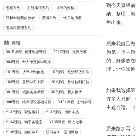
到今天查经前
愚蠢系列
胜过撒但系列
得胜的性格
纳、整理，就
耶和华是我的牧者
谨慎系列
快乐地活着
生出来。
恩典和真理系列
课程
后来我自己做
为第一个主题
001B课程 - 解开迷思课程
001C课程 - 灵界故事
的，好像放在
004课程 - 华人命定神学理念
理，让你知道
101课程 - 从寻求到信徒
102课程 - 医治释放中阶
103课程 - 圣经学习中阶
201课程 - 从信徒到门徒
如果我选择第
301课程 - 领袖实操课程
302课程 - 新人接待
许多人兴起。
308课程 - 牧养理论基础培训
Y131课程 - 主动学习
主题合适。《
Y132课程 - 职业策划
Y133课程 - 活出丰盛
Y134课程 - 动手实验室
Y135课程 - 做人做事
原来路加写《
Y136课程 - 如何学习
研习会01 - 医治释放