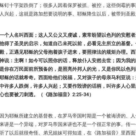
稣钉十字架跌倒了；很多人因着保罗被抓、被控，这些倒霉的事
人兴起，这就是路加想要说明的事。耶稣降生以后，被带到圣殿
一个人名叫西面；这人又公义又虔诚，素常盼望以色列的安慰者
他得了圣灵的启示，知道自己未死以前，必看见主所立的基督。
殿，正遇见耶稣的父母抱着孩子进来，要照律法的规矩办理。西
神说：主啊！如今可以照你的话，释放仆人安然去世；因为我的
是你在万民面前所预备的，是照亮外邦人的光，又是你民以色列
耶稣的话就希奇。西面给他们祝福，又对孩子的母亲马利亚说：
中许多人跌倒，许多人兴起；又要作毁谤的话柄，叫许多人心里
也要被刀刺透。（《路加福音》2:25-34）
因为耶稣所建立的基督教，在罗马帝国时期是一个被诲谤的、人
来讲是一个异端，对罗马帝国来讲也不是一个很正常的事。传一
听了以后就很奇怪。弟兄姐妹可得知道，在《路加福音》里西面