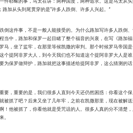
一件耶稣的事，马太在讲：两种国度，两种追求。这是马太从头
”；路加从头到尾贯穿的是“许多人跌倒、许多人兴起。”
跌倒这件事，不是一般人能接受的。为什么路加写许多人跌倒、
程当中，路加和保罗一起目睹了整个福音的兴衰，在写《路加福
罗马，坐了监牢，在那里等候凯撒的审判。那个时候罗马帝国是
这个提阿非罗大人，到今天我们也不知道这个提阿非罗大人是谁
要为保罗做辩护，路加就把这事描述给提阿非罗，这么猜测的话
重要，重要的是，我们很多人直到今天还仍然困惑：你看这个保
就被抓了吧？后来又坐了几年牢，之前在凯撒那里，现在被解送
啊！他被抓了，你看他就是受咒诅的人。很多人真的分不清楚，
来。