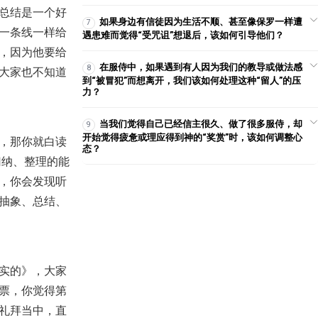
2024-07-06
3,466
总结是一个好
如果身边有信徒因为生活不顺、甚至像保罗一样遭
7
一条线一样给
【查经】哥林多前书 12章 - 你们
遇患难而觉得“受咒诅”想退后，该如何引导他们？
要明白属灵恩赐的真理！
，因为他要给
2024-05-01
33,848
在服侍中，如果遇到有人因为我们的教导或做法感
8
大家也不知道
到“被冒犯”而想离开，我们该如何处理这种“留人”的压
【命定音乐】第169首 -《亚伯拉
力？
罕的福》
2025-06-01
1,734
当我们觉得自己已经信主很久、做了很多服侍，却
9
【线上祷告】- 放下一切，得着自
开始觉得疲惫或理应得到神的“奖赏”时，该如何调整心
，那你就白读
由
态？
2024-02-27
5,519
归纳、整理的能
，你会发现听
【查经】民数记 33章 - 人生的
路，关键就是每一次的选择
抽象、总结、
2018-09-28
50,484
【祷告】主题：立定心志！
2020-08-02
19,842
实的》，大家
【查经】使徒行传 9章 - 都是神拣
票，你觉得第
选的器皿
2023-07-19
42,825
礼拜当中，直