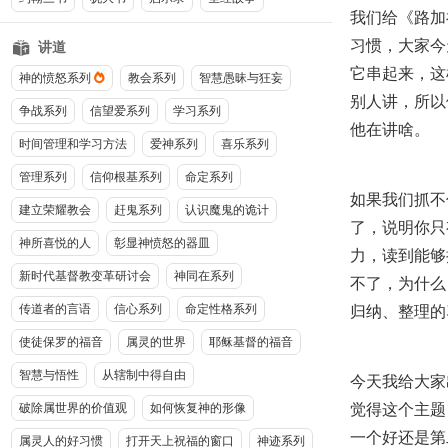
我们给《路加
习惯，大家今
讲道
它串起来，这
神的愤怒系列
教会系列
智慧愚昧与狂妄
别人讲，所以
争战系列
信望爱系列
学习系列
他在讲啥。
时间管理和学习方法
爱神系列
喜乐系列
管理系列
信仰根基系列
命定系列
如果我们抓不
建立荣耀教会
赶鬼系列
认识魔鬼的诡计
了，说明你只
神所喜悦的人
彰显神愤怒的器皿
力，读到能够
新时代基督教变革研讨会
神同在系列
不了，为什么
归纳、整理的
传道者的言语
信心系列
命定性格系列
使徒保罗的福音
属灵的世界
耶稣基督的福音
智慧与悟性
从辖制中得自由
今天我给大家
觉得这个主题
破除属世界的价值观
如何恢复神的形像
一个好还是第
属灵人的好习惯
打开天上祝福的窗口
神迹系列