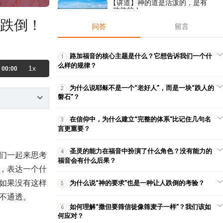
【讲道】神的道是活泼的，是有
功效的！
人跌倒！
2020-03-07
44,626
问答
留言
【查经】诗篇 34章 - 但寻求耶和
华的，什么好处都不缺！
2025-08-24
1,168
路加福音的核心主题是什么？它想告诉我们一个什
1
么样的规律？
1x
00:00
【讲道】- 你若谨守遵行耶和华你
神的话
为什么说耶稣不是一个“老好人”，而是一块“跌人的
2
2023-05-28
5,523
磐石”？
【讲道】一点愚昧就能败坏智慧
和尊荣
在信仰中，为什么建立“完整的体系”比记住几句名
3
2018-09-16
8,687
言更重要？
【祷告】主题：释放属天的能
力！
圣灵的能力在福音中扮演了什么角色？没有能力的
4
们一起来思考
2020-02-17
15,219
福音会有什么后果？
，表达一个什
【讲道】- 你的财宝在哪里，你的
如果没有这样
为什么说“神的要求”也是一种让人跌倒的考验？
5
心也在那里
2024-06-30
10,866
不通透。
如何理解“撒但要筛信徒像筛麦子一样”？我们该如
6
【命定音乐】第96首 -《撇下一
何应对？
切》