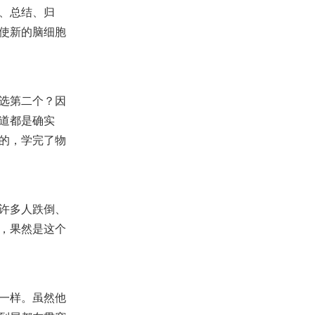
、总结、归
【讲道】选择的智慧
2020-12-12
19,456
使新的脑细胞
【2021新年祷告会直播】主题：
2021愿你来扩张我们！(Part4)
2020-12-31
6,830
选第二个？因
【课程】- 如何学习（3）- 《人
道都是确实
的成长就是养成好习惯的过程》
2021-08-27
8,410
的，学完了物
【查经】约珥书2章 - 神的百姓必
不蒙羞愧！
2024-03-22
5,654
许多人跌倒、
【讲道】使徒保罗的福音系列
（2）- 和有信心的亚伯拉罕一同
，果然是这个
得福！
2025-05-18
3,671
【争战祷告】主题：3小时医治释
放祷告会
2020-12-14
22,817
一样。虽然他
【讲道】- 耶罗波安的愚蠢