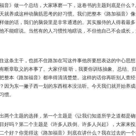
福音》做一个总结，大家琢磨一下，这卷书的主题到底是什么？
天就养成这种动脑筋思考的好习惯。我们把整本《路加福音》像
样做的话，我们的脑袋里是非常通透的。其实服侍的人得着最多
他不能瞎说。当然有的人习惯性地瞎说，不但他自己不会成长，
住这条主干，也抓不住路加在写这件事他所要想表达的中心思想
有断章取义的本事了。大家仔细 听，我要你训练抽象、总结、
把整本《路加福音》都串得清清楚楚。这样的话你再听别人查经
？因为东一撇子西一划的东西根本没法听。今天我们就开始养成
习惯。
出两个主题的选择，第一个主题是《让我们知道所学之道都是确
目好吗？第二个主题是《许多人跌倒、许多人兴起》，大家来投
二个好？你觉得这《路加福音》到底在讲什么？我在过去的一个