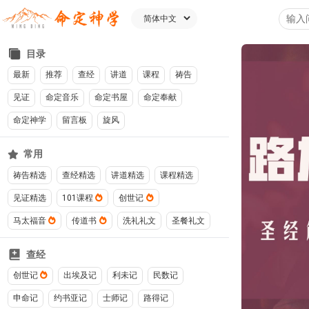
目录
最新
推荐
查经
讲道
课程
祷告
见证
命定音乐
命定书屋
命定奉献
命定神学
留言板
旋风
常用
祷告精选
查经精选
讲道精选
课程精选
见证精选
101课程
创世记
马太福音
传道书
洗礼礼文
圣餐礼文
查经
创世记
出埃及记
利未记
民数记
申命记
约书亚记
士师记
路得记