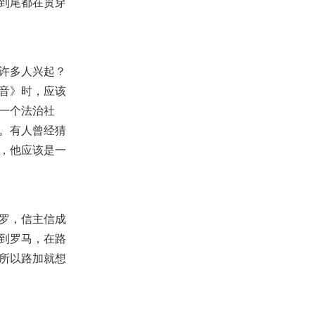
到尾都在贯穿
2023-07-16
6,596
【查经】哈巴谷书 1章 - 先知看不
明白神的作为
2025-02-28
4,543
许多人兴起？
音》时，应该
【课程】解开迷思 第4课 - 除去恩
膏的迷思
一个法治社
2019-01-27
14,434
。有人曾经猜
【活出丰盛】庞氏骗局
，他应该是一
2018-11-25
5,934
【课程】第一期全球网络研习会
（3）-得胜教会的启示 第1讲-得
胜教会是医治释放的根基
2019-06-08
17,895
罗，信主信成
到罗马，在路
【查经】耶利米哀歌4章 - 都因先
知的罪恶和祭司的罪孽
所以路加就想
2025-11-02
1,102