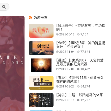
为您推荐
【线上祷告】- 弃绝贫穷，弃绝疾
病！
2025-05-13
7,154
【查经】创世记 8章 - 神的旨意是
兴旺，不是毁灭！
2022-11-04
77,644
【讲道】赶鬼系列07：天父的爱
是最厉害的赶鬼武器
2019-12-01
18,402
【查经】罗马书 11章 - 你要长久
在神的恩慈里！
2019-03-27
64,274
【祷告】主题：践踏老马的体系
2020-08-16
12,227