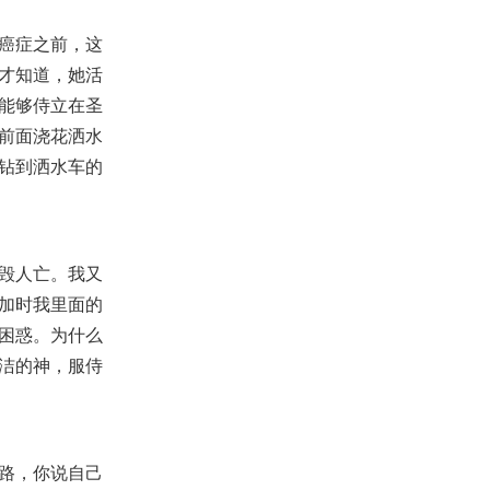
【线上祷告】 - 服侍这个世代!
癌症之前，这
2022-09-20
5,220
才知道，她活
【查经】创世记 16章 - 看顾人的
能够侍立在圣
神！
前面浇花洒水
2023-01-06
64,109
钻到洒水车的
【查经】利未记 26章 - 神必纪念
与我们所立的约
2021-04-30
40,179
【祷告】主题：求夺我心意，完
全属于你！
毁人亡。我又
2020-07-29
11,083
加时我里面的
【讲道】圣殿系列（4）- 那是耶
困惑。为什么
和华的殿吗？
洁的神，服侍
2025-12-07
1,502
【查经】西番雅书 1章 - 除了那些
分别为圣的，神要除灭万类！
2025-03-28
3,268
路，你说自己
【讲道】- 信仰根基系列04：本于