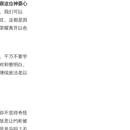
信以至于信
跟这位神耍心
2022-05-01
13,003
。我们可以
【查经】传道书 12章 - 看清活着
仗。这都是因
的本质
荣耀离开以色
2019-01-18
39,632
【线上祷告】- 我们在耶稣基督里
大有盼望！
2025-09-16
2,137
。千万不要学
【命定音乐】第180首 -《认识真
理》
对和整明白。
2025-08-03
1,668
继续效法老以
【讲道】心窍习练的通达
2020-08-22
18,540
【信仰解惑】-【传道者的言语系
列】02：神喜悦谁，就给谁智
慧，知识，和喜乐!
2024-10-20
2,592
你不觉得奇怪
故意让约柜被
是老马吗？不