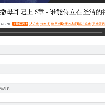
撒母耳记上 6章 - 谁能侍立在圣洁的
63,268
撒母耳记上
认识神
侍奉神
敬畏神
敬畏的态度
竭力追求
跟神开玩
经列表