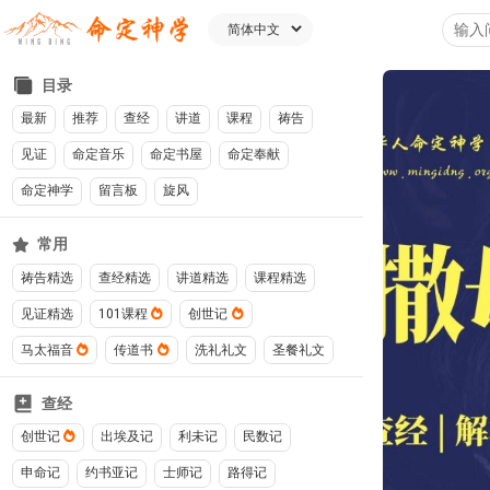
目录
最新
推荐
查经
讲道
课程
祷告
见证
命定音乐
命定书屋
命定奉献
命定神学
留言板
旋风
常用
祷告精选
查经精选
讲道精选
课程精选
见证精选
101课程
创世记
马太福音
传道书
洗礼礼文
圣餐礼文
查经
创世记
出埃及记
利未记
民数记
申命记
约书亚记
士师记
路得记