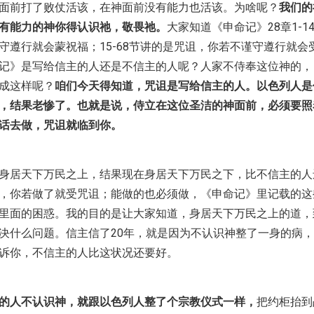
面前打了败仗活该，在神面前没有能力也活该。为啥呢？
我们的
有能力的神你得认识祂，敬畏祂。
大家知道《申命记》28章1-1
守遵行就会蒙祝福；15-68节讲的是咒诅，你若不谨守遵行就会
记》是写给信主的人还是不信主的人呢？人家不侍奉这位神的，
成这样呢？
咱们今天得知道，咒诅是写给信主的人。以色列人是
，结果老惨了。也就是说，侍立在这位圣洁的神面前，必须要照
话去做，咒诅就临到你。
身居天下万民之上，结果现在身居天下万民之下，比不信主的人
，你若做了就受咒诅；能做的也必须做，《申命记》里记载的这
里面的困惑。我的目的是让大家知道，身居天下万民之上的道，
决什么问题。信主信了20年，就是因为不认识神整了一身的病
诉你，不信主的人比这状况还要好。
的人不认识神，就跟以色列人整了个宗教仪式一样，
把约柜抬到