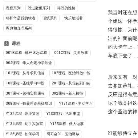
愚蠢系列
胜过撒但系列
得胜的性格
我当时还在想
耶和华是我的牧者
谨慎系列
快乐地活着
个姐妹一怀孕
恩典和真理系列
得很惨，为什
洁的神面前呢
课程
的大卡车上，
001B课程 - 解开迷思课程
001C课程 - 灵界故事
车底下去了，
004课程 - 华人命定神学理念
101课程 - 从寻求到信徒
102课程 - 医治释放中阶
后来又有一对
103课程 - 圣经学习中阶
201课程 - 从信徒到门徒
去参加葬礼。
301课程 - 领袖实操课程
302课程 - 新人接待
反应是很有意
呢？我觉得这
308课程 - 牧养理论基础培训
Y131课程 - 主动学习
这个圣洁的神
Y132课程 - 职业策划
Y133课程 - 活出丰盛
Y134课程 - 动手实验室
Y135课程 - 做人做事
谁能够侍立在
Y136课程 - 如何学习
研习会01 - 医治释放