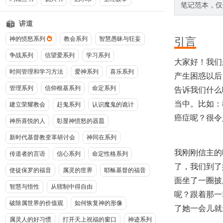
笔记范本，仅
讲道
引言
神的愤怒系列
教会系列
智慧愚昧与狂妄
争战系列
信望爱系列
学习系列
大家好！我们
时间管理和学习方法
爱神系列
喜乐系列
产生困惑以后
管理系列
信仰根基系列
命定系列
告诉我们什么
当中。比如：
建立荣耀教会
赶鬼系列
认识魔鬼的诡计
癌症呢？很令
神所喜悦的人
彰显神愤怒的器皿
新时代基督教变革研讨会
神同在系列
我刚刚信主的
传道者的言语
信心系列
命定性格系列
了，我们到了
使徒保罗的福音
属灵的世界
耶稣基督的福音
面坐了一圈披
智慧与悟性
从辖制中得自由
呢？跟着那一
破除属世界的价值观
如何恢复神的形像
了她一会儿就
属灵人的好习惯
打开天上祝福的窗口
神迹系列