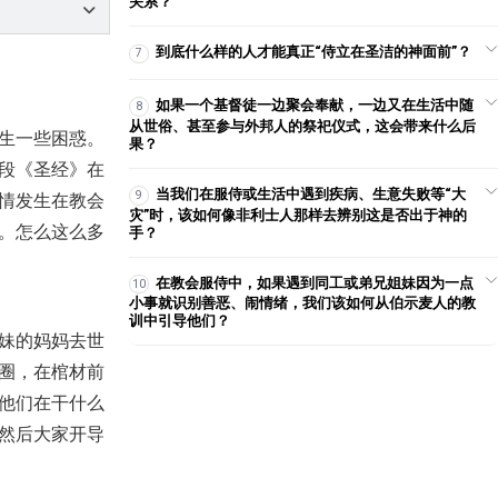
关系？
2024-01-14
6,375
【讲道】- 同得着福音的好处(2) -
到底什么样的人才能真正“侍立在圣洁的神面前”？
7
得儿子的名分！
2025-06-29
2,119
如果一个基督徒一边聚会奉献，一边又在生活中随
8
从世俗、甚至参与外邦人的祭祀仪式，这会带来什么后
【线上祷告】主题：打击情欲的
生一些困惑。
果？
龙系列（2）
段《圣经》在
2021-03-25
10,750
当我们在服侍或生活中遇到疾病、生意失败等“大
9
情发生在教会
【线上祷告】- 除去我们里面的愚
灾”时，该如何像非利士人那样去辨别这是否出于神的
蠢！
。怎么这么多
手？
2025-06-10
2,728
在教会服侍中，如果遇到同工或弟兄姐妹因为一点
10
【线上祷告】- 尽情地敬拜我们的
神！
小事就识别善恶、闹情绪，我们该如何从伯示麦人的教
训中引导他们？
2023-11-08
4,701
妹的妈妈去世
【讲道】- 喜乐系列（3）：管理
圈，在棺材前
才会喜乐！
他们在干什么
2023-01-15
5,301
然后大家开导
【课程】第二期全球网络研习会-
如何查经第3课 - 除去信仰里的
困惑之I
2019-12-06
21,963