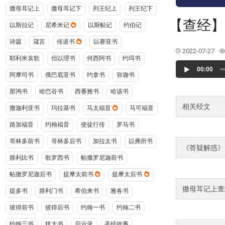
撒母耳记上
撒母耳记下
列王纪上
列王纪下
【查经】
以斯拉记
尼希米记
以斯帖记
约伯记
诗篇
箴言
传道书
以赛亚书
2022-07-27
耶利米哀歌
但以理书
何西阿书
约珥书
Audio
00:00
Player
阿摩司书
俄巴底亚书
约拿书
弥迦书
那鸿书
哈巴谷书
西番雅书
哈该书
相关经文
撒迦利亚书
玛拉基书
马太福音
马可福音
路加福音
约翰福音
使徒行传
罗马书
哥林多前书
哥林多后书
加拉太书
以弗所书
《答疑解惑》
腓利比书
歌罗西书
帖撒罗尼迦前书
帖撒罗尼迦后书
提摩太前书
提摩太后书
撒母耳记上查
提多书
腓利门书
希伯来书
雅各书
彼得前书
彼得后书
约翰一书
约翰二书
约翰三书
犹大书
启示录
圣经故事