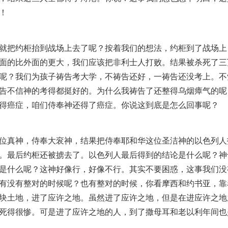
！
就把约柜抬到战场上去了呢？按着我们的想法，约柜到了战场上
面的比外面的更大，我们应该把非利士人打败。结果被杀死了三
呢？我们为孩子祷告考大学，不祷告还好，一祷告还没考上。不
告不信神的考得都挺好的。为什么我祷告了还整得乌烟瘴气的呢
得癌症，咱们侍奉神还得了癌症。你说这到底是怎么回事呢？
位真神，侍奉大衮神，结果把侍奉耶和华这位圣洁神的以色列人
。最后约柜还被掳去了。以色列人最后得到的结论是什么呢？神
是什么呢？这神好像行，好像不行。其实不要困惑，这事我们没
有没有整对的时候呢？也有整对的时候，你看摩西和约书亚，靠
块土地，进了应许之地。虽然进了应许之地，但是在进应许之地
死得很惨。可是进了应许之地的人，到了撒母耳和老以利年间也