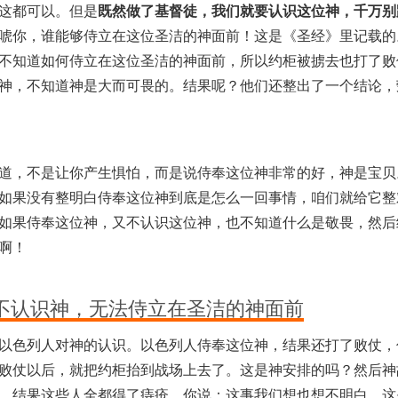
这都可以。但是
既然做了基督徒，我们就要认识这位神，千万别
唬你，谁能够侍立在这位圣洁的神面前！这是《圣经》里记载的
不知道如何侍立在这位圣洁的神面前，所以约柜被掳去也打了败
神，不知道神是大而可畏的。结果呢？他们还整出了一个结论，
道，不是让你产生惧怕，而是说侍奉这位神非常的好，神是宝贝
如果没有整明白侍奉这位神到底是怎么一回事情，咱们就给它整
如果侍奉这位神，又不认识这位神，也不知道什么是敬畏，然后
啊！
不认识神，无法侍立在圣洁的神面前
以色列人对神的认识。以色列人侍奉这位神，结果还打了败仗，
败仗以后，就把约柜抬到战场上去了。这是神安排的吗？然后神
，结果这些人全都得了痔疮。你说：这事我们想也想不明白，这