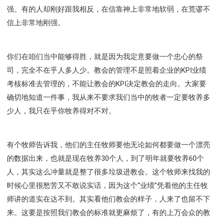
强。有的人却刚好跟我相反，在信靠神上非常地软弱，在荒谬不
信上非常地刚强。
你们在咱们当中能够得胜，就是因为我定意要做一个忠心的祭
司，完全不在乎人多人少。教会的管理不是照着企业的KPI业绩
考核标准去管理的，不能让教会的KPI决定教会的走向。大家要
确切地知道一件事，我从来不要求我们当中的牧者一定要牧养多
少人，我只在乎你牧养得对不对。
有个牧师告诉我，他们的主任牧师要他无论如何都要做一个漂亮
的数据出来，也就是现在牧养30个人，到了明年就要牧养60个
人，其实这么冲量就是整了很多垃圾进教会。这个牧师来找我的
时候心里很愁苦又不敢说实话，因为这个“业绩”凭着他的主任牧
师讲的道实在达不到。其实看他们教会的样子，人来了也留不下
来。这要是按照我们教会的标准就更麻烦了，有的上万会众的教