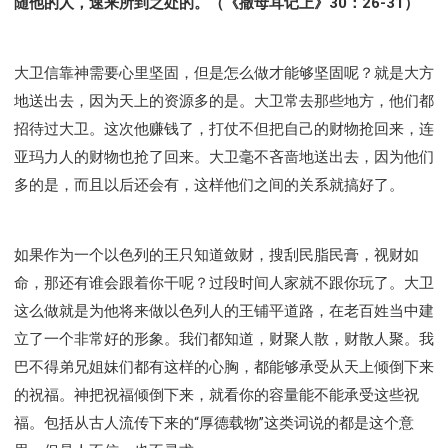
随他的人，速来所到之处的。（《撒母耳记上》30：26-31）
大卫信靠神需要心里坚固，但是怎么做才能够坚固呢？就是大方
地送出去，因为天上的资源多的是。大卫常去那些地方，他们都
招待过大卫。这次他赚钱了，打仗不但把自己的财物抢回来，连
亚玛力人的财物也抢了回来。大卫毫不吝啬地送出去，因为他们
多的是，而且以后还会有，这样他们之间的关系就搞好了。
如果作为一个以色列的王只知道敛财，搜刮民脂民膏，视财如
命，那还有谁会跟着你干呢？过段时间人家就不跟你玩了。大卫
这么做就是为他将来做以色列人的王铺平道路，在老百姓当中建
立了一个非常好的形象。我们都知道，财聚人散，财散人聚。我
巴不得弟兄姐妹们都有这样的心胸，都能够承受从天上倾倒下来
的祝福。神把祝福倾倒下来，就看你的容量能不能承受这些祝
福。包括从古人流传下来的“厚德载物”这类词说的都是这个意