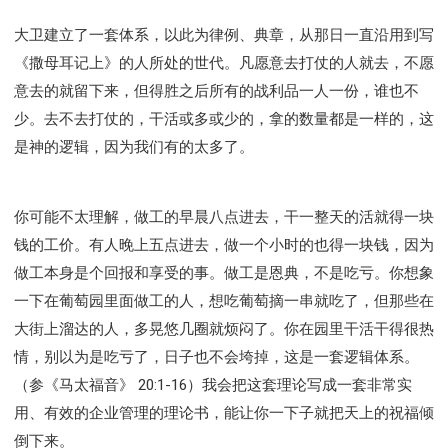
大卫建立了一套体系，以此为律例、典章，从那日一直沿用到写
《撒母耳记上》的人所处的世代。凡愿意去打仗的人就去，不愿
意去的就留下来，但得胜之后所有的战利品一人一份，谁也不
少。去不去打仗的，干活或多或少的，拿的数量都是一样的，这
是神的逻辑，因为我们有的太多了。
你可能不太理解，做工的早晨八点进去，干一整天的活就得一块
钱的工价。有人晚上五点进去，做一个小时的也得一块钱，因为
做工本身是个回报和享受的事。做工是恩典，不是吃亏。你想象
一下在葡萄园里面做工的人，想吃葡萄摘一串就吃了，但那些在
大街上溜达的人，多晃悠几圈就烦闷了。你在园里干活干得很热
情，别以为是吃亏了，日子也不会垮掉，这是一套逻辑体系。
（参《马太福音》 20:1-16）我会把这套理论写成一套非常实
用、有效的企业管理的理论书，能让你一下子就把天上的祝福倾
倒下来。