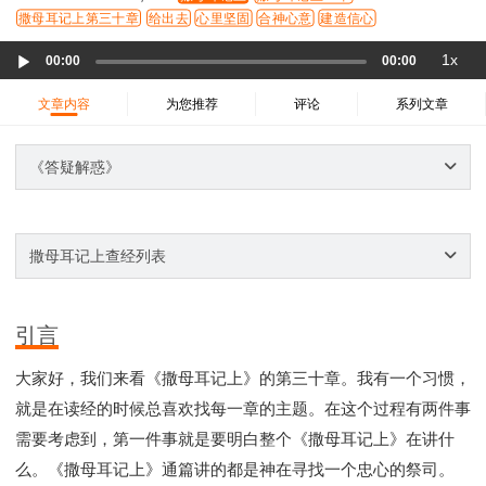
37 哈该书
38 撒迦利亚书
39 玛拉基书
撒母耳记上第三十章
给出去
心里坚固
合神心意
建造信心
40 马太福音
41 马可福音
42 路加福音
Audio
1x
00:00
00:00
43 约翰福音
44 使徒行传
45 罗马书
Player
46 哥林多前书
47 哥林多后书
48 加拉太书
文章内容
为您推荐
评论
系列文章
49 以弗所书
50 腓利比书
51 歌罗西书
《答疑解惑》
52 帖撒罗尼迦前书
53 帖撒罗尼迦后书
54 提摩太前书
55 提摩太后书
56 提多书
57 腓利门书
58 希伯来书
59 雅各书
60 彼得前书
撒母耳记上查经列表
61 彼得后书
62 约翰一书
63 约翰二书
64 约翰三书
65 犹大书
66 启示录
圣经故事
神的愤怒系列
教会系列
智慧愚昧与狂妄
引言
争战系列
信望爱系列
学习系列
大家好，我们来看《撒母耳记上》的第三十章。我有一个习惯，
时间管理和学习方法
爱神系列
喜乐系列
就是在读经的时候总喜欢找每一章的主题。在这个过程有两件事
管理系列
信仰根基系列
命定系列
建立荣耀教会
需要考虑到，第一件事就是要明白整个《撒母耳记上》在讲什
赶鬼系列
认识魔鬼的诡计
神所喜悦的人
么。《撒母耳记上》通篇讲的都是神在寻找一个忠心的祭司。