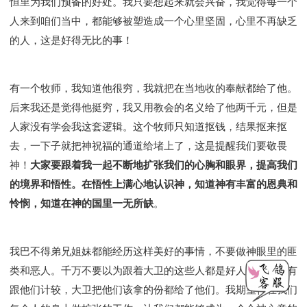
恒里为我们预备的好处。我只要想起来就会兴奋，我觉得每一个
人来到咱们当中，都能够被塑造成一个心里坚固，心里不再缺乏
的人，这是好得无比的事！
有一个牧师，我知道他很穷，我就把在当地收的奉献都给了他。
后来我还是觉得他挺穷，我又用教会的名义给了他两千元，但是
人家没有学会我这套逻辑。这个牧师只知道抠钱，结果抠来抠
去，一下子就把神祝福的通道给堵上了，这是提醒我们要敬畏
神！
大家要跟着我一起不断地扩张我们的心胸和眼界，提高我们
的境界和悟性。在悟性上满心地认识神，知道神有丰富的恩典和
怜悯，知道在神的国里一无所缺
。
我巴不得弟兄姐妹都能经历这样美好的事情，不要做神眼里的匪
类和恶人。千万不要以为跟着大卫的这些人都是好人，大卫没有
跟他们计较，大卫把他们该拿的份都给了他们。我期望神在我们