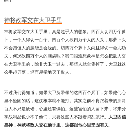
吗？
神将敌军交在大卫手里
神将敌军交在大卫手里，真是超乎人的想象。四百人切四万个萝
卜，一个人得切一百个。四百个人砍四万个人的人头，那萝卜头
不会跑但人的脑袋是会躲的。切四万个萝卜头尚且得切一会儿功
夫，何况砍四万个人的脑袋呢？我们很难想象神是怎么把敌人交
在大卫手里的，除非大卫一过去，那些人就全傻掉了，大卫就这
么手起刀落，轻而易举地灭了敌人。
不过我们得知道，如果大卫所带领的这四百个兵丁，如果他们心
里不坚固的话，这仗根本就不能打。其实之前不肯跟着来的那两
百人不只是疲倦，心里还有惧怕。这些害怕的人留下来，将来分
享战利品也少不了他们，只要这些人不跟着捣乱就行。
大卫因信
靠神，神就将敌人交在他手里，这都跟他心里坚固有关
。