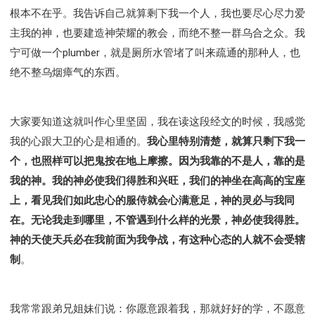
根本不在乎。我告诉自己就算剩下我一个人，我也要尽心尽力爱
主我的神，也要建造神荣耀的教会，而绝不整一群乌合之众。我
宁可做一个plumber，就是厕所水管堵了叫来疏通的那种人，也
绝不整乌烟瘴气的东西。
大家要知道这就叫作心里坚固，我在读这段经文的时候，我感觉
我的心跟大卫的心是相通的。
我心里特别清楚，就算只剩下我一
个，也照样可以把鬼按在地上摩擦。因为我靠的不是人，靠的是
我的神。我的神必使我们得胜和兴旺，我们的神坐在高高的宝座
上，看见我们如此忠心的服侍就会心满意足，神的灵必与我同
在。无论我走到哪里，不管遇到什么样的光景，神必使我得胜。
神的天使天兵必在我前面为我争战，有这种心态的人就不会受辖
制
。
我常常跟弟兄姐妹们说：你愿意跟着我，那就好好的学，不愿意