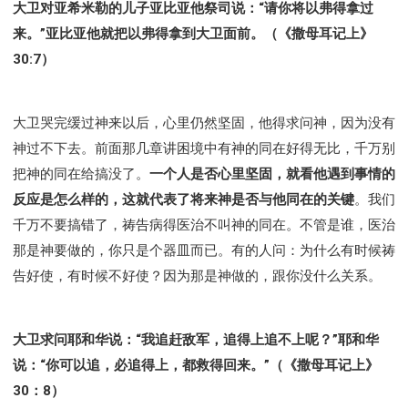
大卫对亚希米勒的儿子亚比亚他祭司说：“请你将以弗得拿过
来。”亚比亚他就把以弗得拿到大卫面前。（《撒母耳记上》
30:7）
大卫哭完缓过神来以后，心里仍然坚固，他得求问神，因为没有
神过不下去。前面那几章讲困境中有神的同在好得无比，千万别
把神的同在给搞没了。
一个人是否心里坚固，就看他遇到事情的
反应是怎么样的，这就代表了将来神是否与他同在的关键
。我们
千万不要搞错了，祷告病得医治不叫神的同在。不管是谁，医治
那是神要做的，你只是个器皿而已。有的人问：为什么有时候祷
告好使，有时候不好使？因为那是神做的，跟你没什么关系。
大卫求问耶和华说：“我追赶敌军，追得上追不上呢？”耶和华
说：“你可以追，必追得上，都救得回来。”（《撒母耳记上》
30：8）