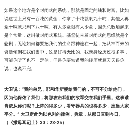
如果这个地方是个封闭式的系统，那就是固定的钱和财富。比如
说这世上只有一百吨的黄金，你拿了十吨就剩九十吨，其他人再
拿十吨就只剩下八十吨。有人多拿就有人少拿，因为总数加起来
是个常量，这叫做封闭式系统。基督徒带着封闭式的思维就是个
悲剧，无论如何都要把我们的生命跟神连在一起，把从神而来的
资源倾倒在我们当中，这是好得无比的。我亲身经历过很多事，
可能你听了也不一定信，但是你要知道我的经历就算天天跟你
说，也说不完。
大卫说：“我的弟兄，耶和华所赐给我们的，不可不分给他们，
因为他保佑了我们，将那攻击我们的敌军交在我们手里。这事谁
肯依从你们呢？上阵的得多少，看守器具的也得多少，应当大家
平分。” 大卫定此为以色列的律例，典章，从那日直到今日。
（《撒母耳记上》30：23-25）