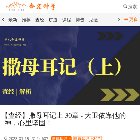
搜索
更多
最新
推荐
查经
讲道
课程
祷告
见证
命定音乐
命定书屋
命定奉献
命定神学
留言板
祷告精选
查经精选
讲道精选
课程精选
见证精选
101课程
创世记
马太福音
传道书
洗礼礼文
圣餐礼文
01 创世记
02 出埃及记
03 利未记
04 民数记
05 申命记
06 约书亚记
07 士师记
08 路得记
09 撒母耳记上
10 撒母耳记下
11 列王纪上
12 列王纪下
15 以斯拉记
16 尼希米记
17 以斯帖记
18 约伯记
19 诗篇
20 箴言
21 传道书
23 以赛亚书
【查经】撒母耳记上 30章 - 大卫依靠他的
25 耶利米哀歌
27 但以理书
28 何西阿书
神，心里坚固！
29 约珥书
30 阿摩司书
31 俄巴底亚书
32 约拿书
33 弥迦书
34 那鸿书
35 哈巴谷书
36 西番雅书
2023-01-18
44,607
撒母耳记上
撒母耳记上30章