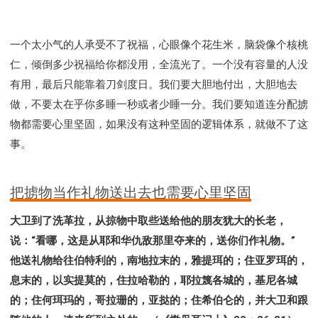
一个太小气的人承受不了祝福，心眼像个花生米，脑袋像个核桃
仁，倾倒多少祝福给你都没用，全流光了。一个没有容量的人没
有用，最后只能靠着刀剑度日。我们要大胆地付出，大胆地去
做，不要太在乎你多睡一秒或者少睡一分。我们要知道连分配掳
物都需要心里坚固，如果没有这种坚固的逻辑体系，就做不了这
事。
把掳物当作礼物送出去也需要心里坚固
大卫到了洗革拉，从掠物中取些送给他的朋友犹大的长老，
说：“看哪，这是从耶和华仇敌那里夺来的，送你们作礼物。”
他送礼物给往伯特利的，南地拉末的，雅提珥的；住亚罗珥的，
息末的，以实提莫的，住拉哈勒的，耶拉篾各城的，基尼各城
的；住何珥玛的，哥拉珊的，亚挞的；住希伯仑的，并大卫和跟