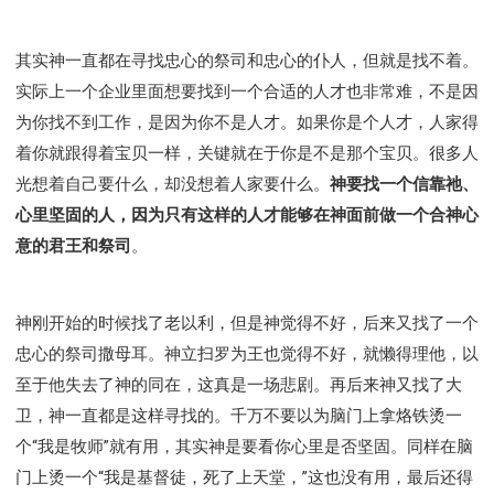
彰显神愤怒的器皿
新时代基督教变革研讨会
神同在系列
传道者的言语
信心系列
其实神一直都在寻找忠心的祭司和忠心的仆人，但就是找不着。
命定性格系列
使徒保罗的福音
属灵的世界
实际上一个企业里面想要找到一个合适的人才也非常难，不是因
耶稣基督的福音
智慧与悟性
从辖制中得自由
为你找不到工作，是因为你不是人才。如果你是个人才，人家得
破除属世界的价值观
如何恢复神的形像
着你就跟得着宝贝一样，关键就在于你是不是那个宝贝。很多人
属灵人的好习惯
打开天上祝福的窗口
神迹系列
光想着自己要什么，却没想着人家要什么。
神要找一个信靠祂、
愚蠢系列
胜过撒但系列
得胜的性格
心里坚固的人，因为只有这样的人才能够在神面前做一个合神心
耶和华是我的牧者
谨慎系列
快乐地活着
意的君王和祭司
。
恩典和真理系列
001B课程 - 解开迷思课程
001C课程 - 灵界故事
004课程 - 华人命定神学理念
神刚开始的时候找了老以利，但是神觉得不好，后来又找了一个
101课程 - 从寻求到信徒
102课程 - 医治释放中阶
忠心的祭司撒母耳。神立扫罗为王也觉得不好，就懒得理他，以
103课程 - 圣经学习中阶
201课程 - 从信徒到门徒
至于他失去了神的同在，这真是一场悲剧。再后来神又找了大
301课程 - 领袖实操课程
302课程 - 新人接待
卫，神一直都是这样寻找的。千万不要以为脑门上拿烙铁烫一
308课程 - 牧养理论基础培训
Y131课程 - 主动学习
个“我是牧师”就有用，其实神是要看你心里是否坚固。同样在脑
Y132课程 - 职业策划
Y133课程 - 活出丰盛
门上烫一个“我是基督徒，死了上天堂，”这也没有用，最后还得