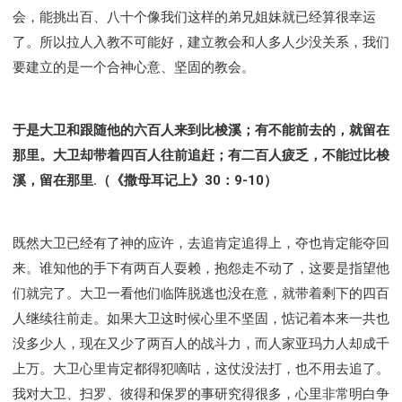
会，能挑出百、八十个像我们这样的弟兄姐妹就已经算很幸运
了。所以拉人入教不可能好，建立教会和人多人少没关系，我们
要建立的是一个合神心意、坚固的教会。
于是大卫和跟随他的六百人来到比梭溪；有不能前去的，就留在
那里。大卫却带着四百人往前追赶；有二百人疲乏，不能过比梭
溪，留在那里.（《撒母耳记上》30：9-10）
既然大卫已经有了神的应许，去追肯定追得上，夺也肯定能夺回
来。谁知他的手下有两百人耍赖，抱怨走不动了，这要是指望他
们就完了。大卫一看他们临阵脱逃也没在意，就带着剩下的四百
人继续往前走。如果大卫这时候心里不坚固，惦记着本来一共也
没多少人，现在又少了两百人的战斗力，而人家亚玛力人却成千
上万。大卫心里肯定都得犯嘀咕，这仗没法打，也不用去追了。
我对大卫、扫罗、彼得和保罗的事研究得很多，心里非常明白争