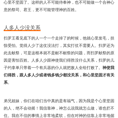
心里不坚固了。这样的人不可能侍奉神，也不可能做一个合神心
意的祭司、君王，更不可能管理神的百姓。
人多人少没关系
扫罗王看见底下的人一个一个走掉了的时候，他就心里发毛，担
惊受怕。觉得人少了这仗没法打，其实打仗不需要人。扫罗还为
此去献祭，可是这根本就不是献不献祭的问题，而扫罗献祭的原
因是害怕百姓。人多人少跟神使我们得胜没什么关系，扫罗的儿
子约拿单只带着一个有兵器的仆人就把敌人全给打败了。
神使我
们得胜，跟人多人少或者钱多钱少都没关系，和心里坚固才有关
系
。
弟兄姐妹，你们在咱们当中真的是有福气，因为我是个心里坚固
的人，绝不会动摇！我信靠神，神怎么说我就怎么做，谁也拦不
住。我在不信的事情上非常地柔软，但在对神的信靠上非常地倔