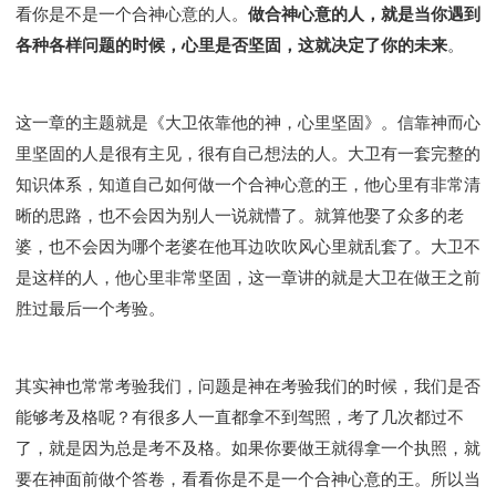
Y134课程 - 动手实验室
Y135课程 - 做人做事
看你是不是一个合神心意的人。
做合神心意的人，就是当你遇到
Y136课程 - 如何学习
研习会01 - 医治释放
各种各样问题的时候，心里是否坚固，这就决定了你的未来
。
研习会01 - 如何读圣经
研习会01 - 得着命定成为祝福
研习会01 - 得胜教会的启示
研习会01 - 教会的牧养
这一章的主题就是《大卫依靠他的神，心里坚固》。信靠神而心
研习会02 - 医治释放
研习会02 - 如何查圣经
里坚固的人是很有主见，很有自己想法的人。大卫有一套完整的
研习会02 - 得着命定成为祝福
知识体系，知道自己如何做一个合神心意的王，他心里有非常清
研习会02 - 得胜教会的启示
研习会02 - 教会的牧养
晰的思路，也不会因为别人一说就懵了。就算他娶了众多的老
研习会03 - 医治释放特会
研习会03 - 成为门徒特会
婆，也不会因为哪个老婆在他耳边吹吹风心里就乱套了。大卫不
是这样的人，他心里非常坚固，这一章讲的就是大卫在做王之前
胜过最后一个考验。
其实神也常常考验我们，问题是神在考验我们的时候，我们是否
能够考及格呢？有很多人一直都拿不到驾照，考了几次都过不
了，就是因为总是考不及格。如果你要做王就得拿一个执照，就
要在神面前做个答卷，看看你是不是一个合神心意的王。所以当