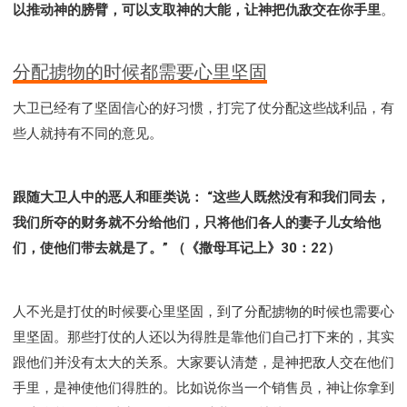
以推动神的膀臂，可以支取神的大能，让神把仇敌交在你手里
。
分配掳物的时候都需要心里坚固
大卫已经有了坚固信心的好习惯，打完了仗分配这些战利品，有
些人就持有不同的意见。
跟随大卫人中的恶人和匪类说： “这些人既然没有和我们同去，
我们所夺的财务就不分给他们，只将他们各人的妻子儿女给他
们，使他们带去就是了。” （《撒母耳记上》30：22）
人不光是打仗的时候要心里坚固，到了分配掳物的时候也需要心
里坚固。那些打仗的人还以为得胜是靠他们自己打下来的，其实
跟他们并没有太大的关系。大家要认清楚，是神把敌人交在他们
手里，是神使他们得胜的。比如说你当一个销售员，神让你拿到