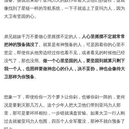
预备。据说后来那个亚玛力人的奴仆带着大卫他们抄捷径，这就
像找到了星链一样的导航系统，一下子就追上了亚玛力人，因为
大卫有坚固的心。
弟兄姐妹千万不要做心里摇摆不定的人，
人心里摇摆不定就常常
把神的预备搞没了
。就算是有神预备的人，可是因着你的心里不
坚定，即使你从他旁边经过你也看不见，或者看见的时候他已经
没气了，那也没用。
做一个心里坚固的人，要坚固到就算只剩下
我一个人，也照样要做神忠心的仆人，决不妥协，神也会像待大
卫那样为你预备
。
想象一下，即使给你一万个萝卜让你剁，也够你剁一阵的，更何
况是要剿灭那几万人。这个少年人把大卫他们带到亚玛力人那
里，那可是要环环相扣，一步错就满盘皆输。如果大卫一行人刚
过去就被亚玛力人包围，四百个人全军覆没，那神不就白预备了