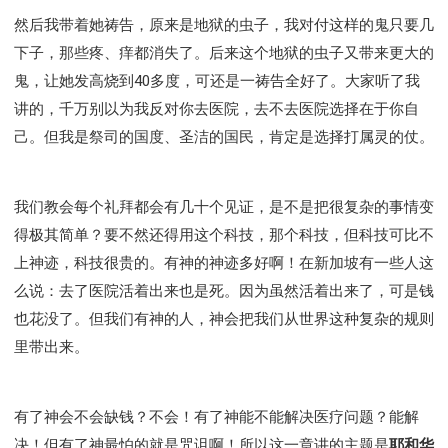
然后我带着她祷告，原来是地狱的虫子，我对付这样的鬼只要几
下子，那些疼、痒都消失了。后来这个地狱的虫子又带来更大的
鬼，让她发高烧到40多度，可还是一祷告全好了。大家听了我
讲的，千万别以为我反对你去医院，去不去医院选择在于你自
己。但我是祭司的国度、圣洁的国民，肯定是选择打属灵的仗。
我们教会每个礼拜都会有几十个见证，是不是把很复杂的事情变
得极其简单？要不然还得用这个科技，那个科技，但科技可比不
上神迹，科技很贵的。有神的神迹多好啊！在新加坡有一些人这
么说：去了医院活着出来也是死。因为虽然活着出来了，可是钱
也花没了。但我们有神的人，神会把我们从世界这种复杂的规则
里带出来。
有了神会不会缺钱？不会！有了神能不能解决医疗问题？能解
决！但有了神最怕的就是咒诅啊！所以这一章讲的主题是
耶和华