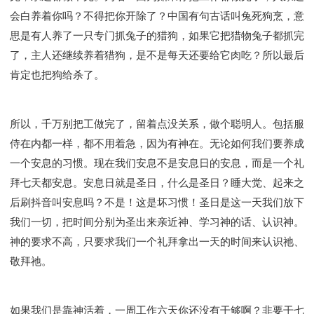
会白养着你吗？不得把你开除了？中国有句古话叫兔死狗烹，意
思是有人养了一只专门抓兔子的猎狗，如果它把猎物兔子都抓完
了，主人还继续养着猎狗，是不是每天还要给它肉吃？所以最后
肯定也把狗给杀了。
所以，千万别把工做完了，留着点没关系，做个聪明人。包括服
侍在内都一样，都不用着急，因为有神在。无论如何我们要养成
一个安息的习惯。现在我们安息不是安息日的安息，而是一个礼
拜七天都安息。安息日就是圣日，什么是圣日？睡大觉、起来之
后刷抖音叫安息吗？不是！这是坏习惯！圣日是这一天我们放下
我们一切，把时间分别为圣出来亲近神、学习神的话、认识神。
神的要求不高，只要求我们一个礼拜拿出一天的时间来认识祂、
敬拜祂。
如果我们是靠神活着，一周工作六天你还没有干够啊？非要干七