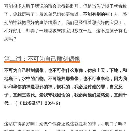
可能很多人听了我说的话会觉得很刺耳，但是当你听惯了就看透
了，你就厉害了！所以弟兄姐妹要知道，
不能有别的神
！人一整
别的神就把最好的事给糟蹋了。我们已经得着那么好的宝贝了，
不好好用，却弄了一堆垃圾来跟宝贝放在一起，这不是脑子有毛
病吗？
第二诫：不可为自己雕刻偶像
不可为自己雕刻偶像，也不可作什么形像，仿佛上天，下地，和
地底下，水中的百物。不可跪拜那些像，也不可事奉他，因为我
耶和华你的神是忌邪的神，恨我的，我必追讨他的罪，自父及
子，直到三四代。爱我守我诫命的，我必向他们发慈爱，直到千
代。（《 出埃及记》20:4-6）
这话讲得多好啊！别做个偶像还说这就是我的神，听明白了吗？