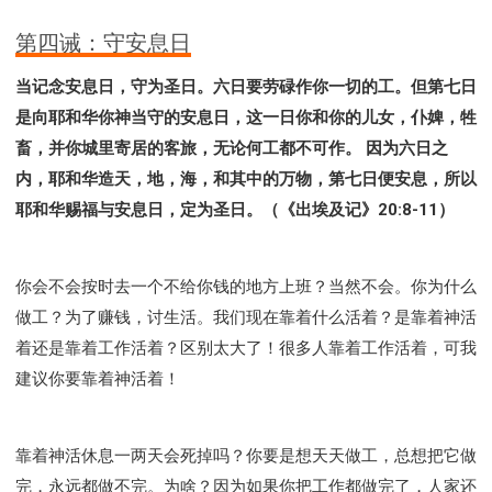
第四诫：守安息日
当记念安息日，守为圣日。六日要劳碌作你一切的工。但第七日
是向耶和华你神当守的安息日，这一日你和你的儿女，仆婢，牲
畜，并你城里寄居的客旅，无论何工都不可作。 因为六日之
内，耶和华造天，地，海，和其中的万物，第七日便安息，所以
耶和华赐福与安息日，定为圣日。（《出埃及记》20:8-11）
你会不会按时去一个不给你钱的地方上班？当然不会。你为什么
做工？为了赚钱，讨生活。我们现在靠着什么活着？是靠着神活
着还是靠着工作活着？区别太大了！很多人靠着工作活着，可我
建议你要靠着神活着！
靠着神活休息一两天会死掉吗？你要是想天天做工，总想把它做
完，永远都做不完。为啥？因为如果你把工作都做完了，人家还