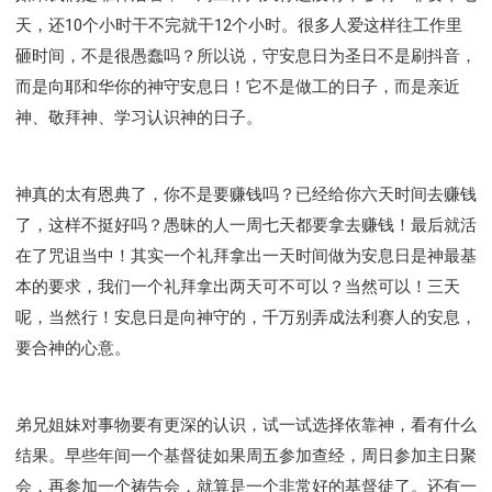
天，还10个小时干不完就干12个小时。很多人爱这样往工作里
砸时间，不是很愚蠢吗？所以说，守安息日为圣日不是刷抖音，
而是向耶和华你的神守安息日！它不是做工的日子，而是亲近
神、敬拜神、学习认识神的日子。
神真的太有恩典了，你不是要赚钱吗？已经给你六天时间去赚钱
了，这样不挺好吗？愚昧的人一周七天都要拿去赚钱！最后就活
在了咒诅当中！其实一个礼拜拿出一天时间做为安息日是神最基
本的要求，我们一个礼拜拿出两天可不可以？当然可以！三天
呢，当然行！安息日是向神守的，千万别弄成法利赛人的安息，
要合神的心意。
弟兄姐妹对事物要有更深的认识，试一试选择依靠神，看有什么
结果。早些年间一个基督徒如果周五参加查经，周日参加主日聚
会，再参加一个祷告会，就算是一个非常好的基督徒了。还有一