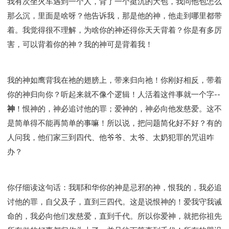
我有次坐火车遇到一个人，背了一个挺沉的大包，我问他包怎么
那么沉，里面是啥呀？他告诉我，那是他的神，他走到哪里都带
着。我觉得很不理解，为啥你的神还得你天天背着？你是有多厉
害，可以背着你的神？我的神可是背着我！
我的神如鹰背我在祂的翅膀上，带来归向祂！你刚好相反，带着
你的神归向你？听起来就不像个逻辑！人活着这件事就一个字--
神
！恨神的，神必追讨他的罪；爱神的，神必向他发慈爱。这不
是简单得不能再简单的事嘛！所以说，把问题简化好不好？有的
人问我，他们家三到四代、他爷爷、太爷、太奶犯罪的咒诅咋
办？
你仔细读这句话：我耶和华你的神是忌邪的神，恨我的，我必追
讨他的罪，自父及子，直到三四代。这是说恨神的！爱我守我诫
命的，我必向他们发慈爱，直到千代。所以你爱神，就把你祖先