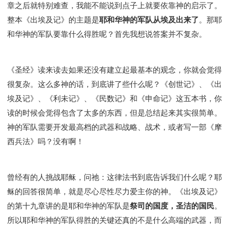
彰显神愤怒的器皿
新时代基督教变革研讨会
章之后就特别难查，我能不能说到点子上就要依靠神的启示了。
神同在系列
传道者的言语
信心系列
整本《出埃及记》的主题是
耶和华神的军队从埃及出来了
。那耶
和华神的军队要靠什么得胜呢？首先我想说答案并不复杂。
命定性格系列
使徒保罗的福音
属灵的世界
耶稣基督的福音
智慧与悟性
从辖制中得自由
破除属世界的价值观
如何恢复神的形像
《圣经》读来读去如果还没有建立起最基本的观念，你就会觉得
属灵人的好习惯
打开天上祝福的窗口
神迹系列
很复杂。这么多神的话，到底讲了些什么呢？《创世记》、《出
愚蠢系列
胜过撒但系列
得胜的性格
埃及记》、《利未记》、《民数记》和《申命记》这五本书，你
耶和华是我的牧者
谨慎系列
快乐地活着
读的时候会觉得包含了太多的东西，但是总结起来其实很简单。
恩典和真理系列
001B课程 - 解开迷思课程
神的军队需要开发最高档的武器和战略、战术，或者写一部《摩
西兵法》吗？没有啊！
001C课程 - 灵界故事
004课程 - 华人命定神学理念
101课程 - 从寻求到信徒
102课程 - 医治释放中阶
103课程 - 圣经学习中阶
201课程 - 从信徒到门徒
曾经有的人挑战耶稣，问祂：这律法书到底告诉我们什么呢？耶
301课程 - 领袖实操课程
302课程 - 新人接待
稣的回答很简单，就是尽心尽性尽力爱主你的神。《出埃及记》
308课程 - 牧养理论基础培训
Y131课程 - 主动学习
的第十九章讲的是耶和华神的军队是
祭司的国度，圣洁的国民
。
Y132课程 - 职业策划
Y133课程 - 活出丰盛
所以耶和华神的军队得胜的关键还真的不是什么高端的武器，而