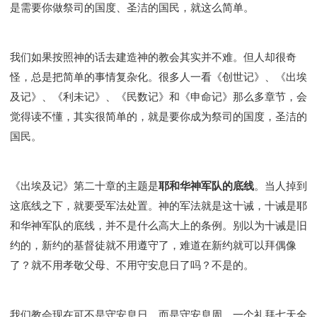
Y134课程 - 动手实验室
Y135课程 - 做人做事
是需要你做祭司的国度、圣洁的国民，就这么简单。
Y136课程 - 如何学习
研习会01 - 医治释放
研习会01 - 如何读圣经
研习会01 - 得着命定成为祝福
我们如果按照神的话去建造神的教会其实并不难。但人却很奇
研习会01 - 得胜教会的启示
研习会01 - 教会的牧养
怪，总是把简单的事情复杂化。很多人一看《创世记》、《出埃
研习会02 - 医治释放
研习会02 - 如何查圣经
及记》、《利未记》、《民数记》和《申命记》那么多章节，会
研习会02 - 得着命定成为祝福
觉得读不懂，其实很简单的，就是要你成为祭司的国度，圣洁的
研习会02 - 得胜教会的启示
研习会02 - 教会的牧养
国民。
研习会03 - 医治释放特会
研习会03 - 成为门徒特会
《出埃及记》第二十章的主题是
耶和华神军队的底线
。当人掉到
这底线之下，就要受军法处置。神的军法就是这十诫，十诫是耶
和华神军队的底线，并不是什么高大上的条例。别以为十诫是旧
约的，新约的基督徒就不用遵守了，难道在新约就可以拜偶像
了？就不用孝敬父母、不用守安息日了吗？不是的。
我们教会现在可不是守安息日，而是守安息周，一个礼拜七天全