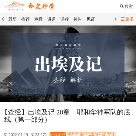
搜索
更多
最新
推荐
查经
讲道
课程
祷告
见证
命定音乐
命定书屋
命定奉献
命定神学
留言板
祷告精选
查经精选
讲道精选
课程精选
见证精选
101课程
创世记
马太福音
传道书
洗礼礼文
圣餐礼文
01 创世记
02 出埃及记
03 利未记
04 民数记
05 申命记
06 约书亚记
07 士师记
08 路得记
09 撒母耳记上
10 撒母耳记下
11 列王纪上
12 列王纪下
15 以斯拉记
16 尼希米记
17 以斯帖记
18 约伯记
19 诗篇
20 箴言
21 传道书
23 以赛亚书
【查经】出埃及记 20章 – 耶和华神军队的底
25 耶利米哀歌
27 但以理书
28 何西阿书
线（第一部分）
29 约珥书
30 阿摩司书
31 俄巴底亚书
32 约拿书
33 弥迦书
34 那鸿书
35 哈巴谷书
36 西番雅书
2022-01-19
23,272
出埃及记
安息日
神的军队
十诫
底线