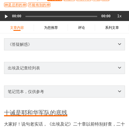
37 哈该书
38 撒迦利亚书
39 玛拉基书
神是忌邪的神
不能有别的神
40 马太福音
41 马可福音
42 路加福音
Audio
1x
00:00
00:00
43 约翰福音
44 使徒行传
45 罗马书
Player
46 哥林多前书
47 哥林多后书
48 加拉太书
文章内容
为您推荐
评论
系列文章
49 以弗所书
50 腓利比书
51 歌罗西书
《答疑解惑》
52 帖撒罗尼迦前书
53 帖撒罗尼迦后书
54 提摩太前书
55 提摩太后书
56 提多书
57 腓利门书
58 希伯来书
59 雅各书
60 彼得前书
出埃及记查经列表
61 彼得后书
62 约翰一书
63 约翰二书
64 约翰三书
65 犹大书
66 启示录
圣经故事
神的愤怒系列
教会系列
智慧愚昧与狂妄
笔记范本，仅供参考
争战系列
信望爱系列
学习系列
时间管理和学习方法
爱神系列
喜乐系列
十诫是耶和华军队的底线
管理系列
信仰根基系列
命定系列
建立荣耀教会
赶鬼系列
认识魔鬼的诡计
神所喜悦的人
大家好！说句老实话，《出埃及记》二十章以前特别好查，二十