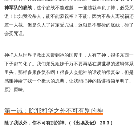
神军队的底线
，这个底线不能逾越，一逾越就辜负了神，必受咒
诅！比如我没杀人，能不能蒙祝福？不能，因为不杀人离祝福还
差一大截。但是杀人了肯定受咒诅，这就是不能碰的底线，碰了
会受咒诅。
神把人从世界里救出来带到祂的国度里，人有了神，很多东西一
下子都简化了。我们弟兄姐妹千万不要再活在属世界的逻辑体系
里头，那样多累多复杂啊！很多人会把神的话读的很复杂，但是
感谢神给了我一个极大的恩典，让我能把神的话讲得简单明了、
原汁原味。
第一诫：除耶和华之外不可有别的神
除了我以外，你不可有别的神。(《出埃及记》 20:3 )