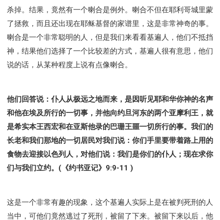
杀掉。结果，竟然有一个喇合是例外。喇合不但在耶利哥城里蒙
了拯救，而且还出现在耶稣基督的家谱里，这是非常神奇的事。
喇合是一个非常聪明的人，但是我们来看看基遍人，他们不抵挡
神，结果他们选择了一个比较差的方式，基遍人很有意思，他们
说的话，从某种程度上说有点像喇合。
他们回答说：仆人从极远之地而来，是因听见耶和华你神的名声
和他在埃及所行的一切事，并他向约旦河东的两个亚摩利王，就
是希实本王西宏和在亚斯他录的巴珊王噩一切所行的事。我们的
长老和我们那地的一切居民对我们说：你们手里要带着路上用的
食物去迎接以色列人，对他们说：我们是你们的仆人；现在求你
们与我们立约。(《约书亚记》9:9-11 )
这是一个非常有趣的现象，这个基遍人实际上是在被判死刑的人
当中，可他们竟然逃过了死刑，被留了下来。被留下来以后，他