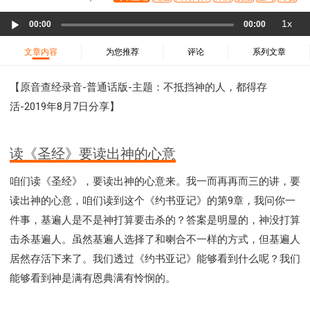
37 哈该书
38 撒迦利亚书
39 玛拉基书
Audio
1x
40 马太福音
41 马可福音
42 路加福音
00:00
00:00
Player
43 约翰福音
44 使徒行传
45 罗马书
文章内容
为您推荐
评论
系列文章
46 哥林多前书
47 哥林多后书
48 加拉太书
【原音查经录音-普通话版-主题：不抵挡神的人，都得存
49 以弗所书
50 腓利比书
51 歌罗西书
活-2019年8月7日分享】
52 帖撒罗尼迦前书
53 帖撒罗尼迦后书
54 提摩太前书
55 提摩太后书
56 提多书
57 腓利门书
58 希伯来书
59 雅各书
60 彼得前书
读《圣经》要读出神的心意
61 彼得后书
62 约翰一书
63 约翰二书
咱们读《圣经》，要读出神的心意来。我一而再再而三的讲，要
64 约翰三书
65 犹大书
66 启示录
圣经故事
读出神的心意，咱们读到这个《约书亚记》的第9章，我问你一
神的愤怒系列
教会系列
智慧愚昧与狂妄
件事，基遍人是不是神打算要击杀的？答案是明显的，神没打算
争战系列
信望爱系列
学习系列
击杀基遍人。虽然基遍人选择了和喇合不一样的方式，但基遍人
时间管理和学习方法
爱神系列
喜乐系列
居然存活下来了。我们透过《约书亚记》能够看到什么呢？我们
管理系列
信仰根基系列
命定系列
建立荣耀教会
能够看到神是满有恩典满有怜悯的。
赶鬼系列
认识魔鬼的诡计
神所喜悦的人