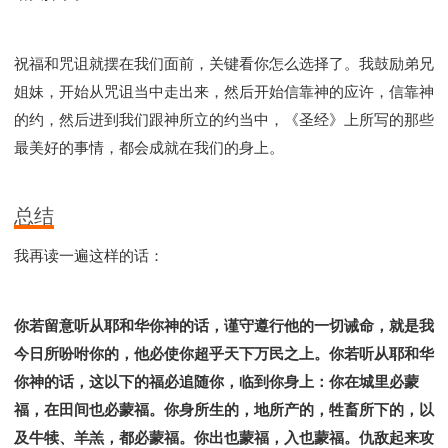
祝福和咒诅就摆在我们面前，关键看你怎么选择了。我鼓励弟兄
姐妹，开始从咒诅当中走出来，然后开始信靠神的应许，信靠神
的约，然后进到我们跟神所立的约当中，《圣经》上所写的那些
最美好的事情，都会成就在我们的身上。
总结
我再读一遍这样的话：
你若留意听从耶和华你神的话，谨守遵行他的一切诫命，就是我
今日所吩咐你的，他必使你超乎天下万民之上。你若听从耶和华
你神的话，这以下的福必追随你，临到你身上：你在城里必蒙
福，在田间也必蒙福。你身所生的，地所产的，牲畜所下的，以
及牛犊、羊羔，都必蒙福。你出也蒙福，入也蒙福。仇敌起来攻