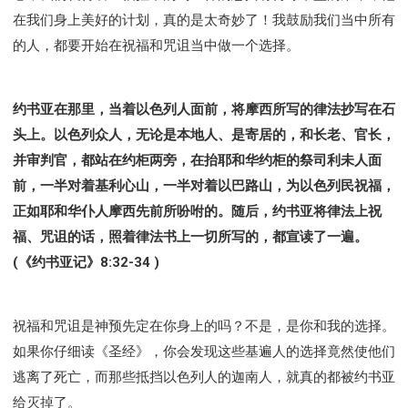
在我们身上美好的计划，真的是太奇妙了！我鼓励我们当中所有
的人，都要开始在祝福和咒诅当中做一个选择。
约书亚在那里，当着以色列人面前，将摩西所写的律法抄写在石
头上。以色列众人，无论是本地人、是寄居的，和长老、官长，
并审判官，都站在约柜两旁，在抬耶和华约柜的祭司利未人面
前，一半对着基利心山，一半对着以巴路山，为以色列民祝福，
正如耶和华仆人摩西先前所吩咐的。随后，约书亚将律法上祝
福、咒诅的话，照着律法书上一切所写的，都宣读了一遍。
(《约书亚记》8:32-34 )
祝福和咒诅是神预先定在你身上的吗？不是，是你和我的选择。
如果你仔细读《圣经》，你会发现这些基遍人的选择竟然使他们
逃离了死亡，而那些抵挡以色列人的迦南人，就真的都被约书亚
给灭掉了。