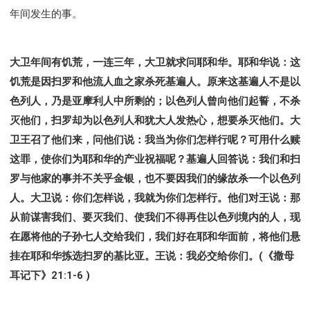
年间发生的事。
大卫年间有饥荒，一连三年，大卫就求问耶和华。耶和华说：这
饥荒是因扫罗和他流人血之家杀死基遍人。原来这基遍人不是以
色列人，乃是亚摩利人中所剩的；以色列人曾向他们起誓，不杀
灭他们，扫罗却为以色列人和犹大人发热心，想要杀灭他们。大
卫王召了他们来，问他们说：我当为你们怎样行呢？可用什么赎
这罪，使你们为耶和华的产业祝福呢？基遍人回答说：我们和扫
罗与他家的事并不关乎金银，也不要因我们的缘故杀一个以色列
人。大卫说：你们怎样说，我就为你们怎样行。他们对王说：那
从前谋害我们、要灭我们、使我们不得再住以色列境内的人，现
在愿将他的子孙七人交给我们，我们好在耶和华面前，将他们悬
挂在耶和华拣选扫罗的基比亚。王说：我必交给你们。(《撒母
耳记下》21:1-6 )