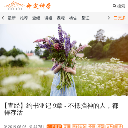
搜索
更多
最新
推荐
查经
讲道
课程
祷告
见证
命定音乐
命定书屋
命定奉献
命定神学
留言板
祷告精选
查经精选
讲道精选
课程精选
见证精选
101课程
创世记
马太福音
传道书
洗礼礼文
圣餐礼文
01 创世记
02 出埃及记
03 利未记
04 民数记
05 申命记
06 约书亚记
07 士师记
08 路得记
09 撒母耳记上
10 撒母耳记下
11 列王纪上
12 列王纪下
15 以斯拉记
16 尼希米记
17 以斯帖记
18 约伯记
19 诗篇
20 箴言
21 传道书
23 以赛亚书
【查经】约书亚记 9章 - 不抵挡神的人，都
25 耶利米哀歌
27 但以理书
28 何西阿书
得存活
29 约珥书
30 阿摩司书
31 俄巴底亚书
32 约拿书
33 弥迦书
34 那鸿书
35 哈巴谷书
36 西番雅书
2019-08-06
44,751
约书亚记
咒诅
回转向神
怜悯
祝福
立约
悔改