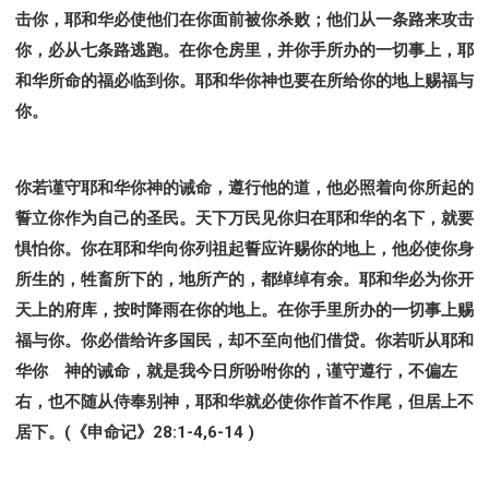
击你，耶和华必使他们在你面前被你杀败；他们从一条路来攻击
你，必从七条路逃跑。在你仓房里，并你手所办的一切事上，耶
和华所命的福必临到你。耶和华你神也要在所给你的地上赐福与
你。
你若谨守耶和华你神的诫命，遵行他的道，他必照着向你所起的
誓立你作为自己的圣民。天下万民见你归在耶和华的名下，就要
惧怕你。你在耶和华向你列祖起誓应许赐你的地上，他必使你身
所生的，牲畜所下的，地所产的，都绰绰有余。耶和华必为你开
天上的府库，按时降雨在你的地上。在你手里所办的一切事上赐
福与你。你必借给许多国民，却不至向他们借贷。你若听从耶和
华你 神的诫命，就是我今日所吩咐你的，谨守遵行，不偏左
右，也不随从侍奉别神，耶和华就必使你作首不作尾，但居上不
居下。(《申命记》28:1-4,6-14 )