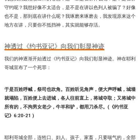
Y134课程 - 动手实验室
Y135课程 - 做人做事
守约呢？我想好像不太适合，是不是在讲以色列人被骗了？好像
Y136课程 - 如何学习
研习会01 - 医治释放
也不是，那到底在讲什么呢？我琢磨来琢磨去，我发现原来这个
研习会01 - 如何读圣经
研习会01 - 得着命定成为祝福
地方在讲，只要你不抵挡神，其实就能够存活。
研习会01 - 得胜教会的启示
研习会01 - 教会的牧养
研习会02 - 医治释放
研习会02 - 如何查圣经
神透过《约书亚记》向我们彰显神迹
研习会02 - 得着命定成为祝福
我们的神逐渐开始透过《约书亚记》向我们彰显神迹。神在耶利
研习会02 - 得胜教会的启示
研习会02 - 教会的牧养
哥城宣布了一个死罪：
研习会03 - 医治释放特会
研习会03 - 成为门徒特会
于是百姓呼喊，祭司也吹角。百姓听见角声，便大声呼喊，城墙
就塌陷，百姓便上去进城，各人往前直上，将城夺取；又将城中
所有的，不拘男女老少，牛羊和驴，都用刀杀尽。(《约书亚
记》6:20-21 )
耶利哥城全部，连牲口、妇人、孩子、家畜，只要喘气的，全部