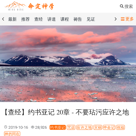
搜索
更多
最新
推荐
查经
讲道
课程
祷告
见证
命定音乐
命定书屋
命定奉献
命定神学
留言板
祷告精选
查经精选
讲道精选
课程精选
见证精选
101课程
创世记
马太福音
传道书
洗礼礼文
圣餐礼文
01 创世记
02 出埃及记
03 利未记
04 民数记
05 申命记
06 约书亚记
07 士师记
08 路得记
09 撒母耳记上
10 撒母耳记下
11 列王纪上
12 列王纪下
15 以斯拉记
16 尼希米记
17 以斯帖记
18 约伯记
19 诗篇
20 箴言
21 传道书
23 以赛亚书
【查经】约书亚记 20章 - 不要玷污应许之地
25 耶利米哀歌
27 但以理书
28 何西阿书
29 约珥书
30 阿摩司书
31 俄巴底亚书
32 约拿书
2019-10-16
28,926
约书亚记
咒诅
应许之地
灾祸
申命记
祝福
33 弥迦书
34 那鸿书
35 哈巴谷书
36 西番雅书
神的同在