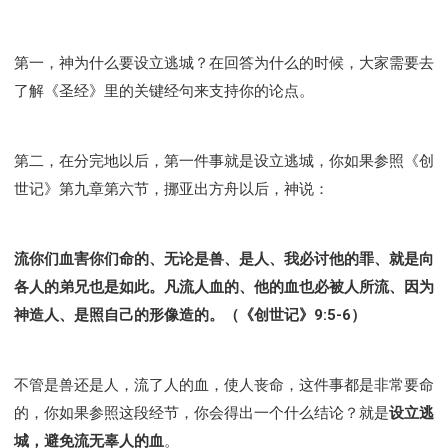
彰显神愤怒的器皿
新时代基督教变革研讨会
神同在系列
传道者的言语
信心系列
第一，神为什么要设立逃城？在回答为什么的时候，大家需要去
命定性格系列
使徒保罗的福音
属灵的世界
了解《圣经》里的关键经句来支持你的论点。
耶稣基督的福音
智慧与悟性
从辖制中得自由
破除属世界的价值观
如何恢复神的形像
属灵人的好习惯
打开天上祝福的窗口
神迹系列
第二，在分完地以后，第一件事就是设立逃城，你如果参照《创
愚蠢系列
胜过撒但系列
得胜的性格
世记》第九章第六节，挪亚出方舟以后，神说：
耶和华是我的牧者
谨慎系列
快乐地活着
恩典和真理系列
001B课程 - 解开迷思课程
流你们血害你们命的、无论是兽、是人、我必讨他的罪、就是向
001C课程 - 灵界故事
004课程 - 华人命定神学理念
各人的弟兄也是如此。凡流人血的、他的血也必被人所流、因为
101课程 - 从寻求到信徒
102课程 - 医治释放中阶
神造人、是照自己的形像造的。（《创世记》9:5-6）
103课程 - 圣经学习中阶
201课程 - 从信徒到门徒
301课程 - 领袖实操课程
302课程 - 新人接待
不管是兽还是人，流了人的血，使人丧命，这件事都是非常要命
308课程 - 牧养理论基础培训
Y131课程 - 主动学习
的，你如果参照这段经节，你会得出一个什么结论？就是
设立逃
Y132课程 - 职业策划
Y133课程 - 活出丰盛
城，避免流无辜人的血
。