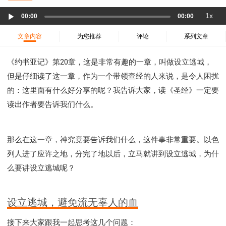
37 哈该书
38 撒迦利亚书
39 玛拉基书
Audio
1x
00:00
00:00
40 马太福音
41 马可福音
42 路加福音
Player
43 约翰福音
44 使徒行传
45 罗马书
文章内容
为您推荐
评论
系列文章
46 哥林多前书
47 哥林多后书
48 加拉太书
《约书亚记》第20章，这是非常有趣的一章，叫做设立逃城，
49 以弗所书
50 腓利比书
51 歌罗西书
但是仔细读了这一章，作为一个带领查经的人来说，是令人困扰
52 帖撒罗尼迦前书
53 帖撒罗尼迦后书
的：这里面有什么好分享的呢？我告诉大家，读《圣经》一定要
54 提摩太前书
55 提摩太后书
56 提多书
读出作者要告诉我们什么。
57 腓利门书
58 希伯来书
59 雅各书
60 彼得前书
61 彼得后书
62 约翰一书
63 约翰二书
64 约翰三书
65 犹大书
66 启示录
圣经故事
那么在这一章，神究竟要告诉我们什么，这件事非常重要。以色
列人进了应许之地，分完了地以后，立马就讲到设立逃城，为什
神的愤怒系列
教会系列
智慧愚昧与狂妄
么要讲设立逃城呢？
争战系列
信望爱系列
学习系列
时间管理和学习方法
爱神系列
喜乐系列
管理系列
信仰根基系列
命定系列
建立荣耀教会
设立逃城，避免流无辜人的血
赶鬼系列
认识魔鬼的诡计
神所喜悦的人
接下来大家跟我一起思考这几个问题：