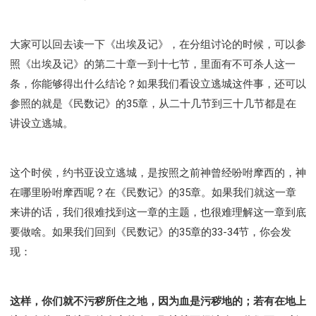
Y134课程 - 动手实验室
Y135课程 - 做人做事
Y136课程 - 如何学习
研习会01 - 医治释放
大家可以回去读一下《出埃及记》，在分组讨论的时候，可以参
研习会01 - 如何读圣经
研习会01 - 得着命定成为祝福
照《出埃及记》的第二十章一到十七节，里面有不可杀人这一
研习会01 - 得胜教会的启示
研习会01 - 教会的牧养
条，你能够得出什么结论？如果我们看设立逃城这件事，还可以
研习会02 - 医治释放
研习会02 - 如何查圣经
参照的就是《民数记》的35章，从二十几节到三十几节都是在
研习会02 - 得着命定成为祝福
讲设立逃城。
研习会02 - 得胜教会的启示
研习会02 - 教会的牧养
研习会03 - 医治释放特会
研习会03 - 成为门徒特会
这个时侯，约书亚设立逃城，是按照之前神曾经吩咐摩西的，神
在哪里吩咐摩西呢？在《民数记》的35章。如果我们就这一章
来讲的话，我们很难找到这一章的主题，也很难理解这一章到底
要做啥。如果我们回到《民数记》的35章的33-34节，你会发
现：
这样，你们就不污秽所住之地，因为血是污秽地的；若有在地上