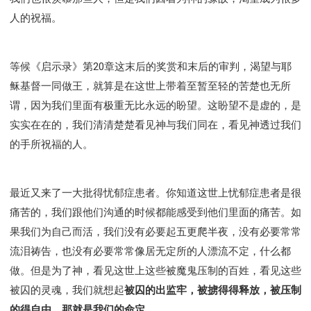
人的祝福。
等候《启示录》第20章这末后的奖赏和末后的审判，渴望与耶
稣基督一同做王，就算是在这世上带着至暂至轻的苦楚也无所
谓，因为我们里面有极重无比永远的盼望。这盼望不是虚的，是
实实在在的，我们清清楚楚看见神与我们同在，看见神透过我们
的手所祝福的人。
最近又来了一大批得忧郁症患者。你知道这世上忧郁症患者是很
痛苦的，我们跟他们沟通的时候都能感受到他们里面的痛苦。如
果我们为自己而活，我们没有必要起五更爬半夜，没有必要常常
流泪祷告，也没有必要常常像居无定所的人漂流不定，什么都
做。但是为了神，看见这世上这些被魔鬼压制的百姓，看见这些
被囚的灵魂，我们就想起
被囚的出监牢，被掳得得释放，被压制
的得自由。那就是我们的命定
。