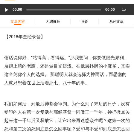
37 哈该书
38 撒迦利亚书
39 玛拉基书
Audio
1x
00:00
00:00
40 马太福音
41 马可福音
42 路加福音
Player
43 约翰福音
44 使徒行传
45 罗马书
文章内容
为您推荐
评论
系列文章
46 哥林多前书
47 哥林多后书
48 加拉太书
【2018年查经录音】
49 以弗所书
50 腓利比书
51 歌罗西书
52 帖撒罗尼迦前书
53 帖撒罗尼迦后书
54 提摩太前书
55 提摩太后书
56 提多书
俗话说得好，“站得高，看得远。”那我想问，你要做眼光犀利、
57 腓利门书
58 希伯来书
59 雅各书
60 彼得前书
展翅上腾的老鹰，还是做目光短浅、在低层扑腾的小麻雀，其实
61 彼得后书
62 约翰一书
63 约翰二书
这全凭你个人的选择。 那聪明人就会选择为神而活，而愚蠢的
64 约翰三书
65 犹大书
66 启示录
圣经故事
人就只想着在世上活着那七、八十年的事。
神的愤怒系列
教会系列
智慧愚昧与狂妄
争战系列
信望爱系列
学习系列
我们如何活，到最后神都会审判。为什么到了末后的日子，没有
时间管理和学习方法
爱神系列
喜乐系列
受印的人在第一次复活与耶稣基督一同做王一千年，神把撒旦关
管理系列
信仰根基系列
命定系列
建立荣耀教会
起来这一千年后又释放它，让它出来再迷惑众生呢？这第一次的
赶鬼系列
认识魔鬼的诡计
神所喜悦的人
死和第二次的死到底是怎么回事呢？受印与不受印到底是怎么回