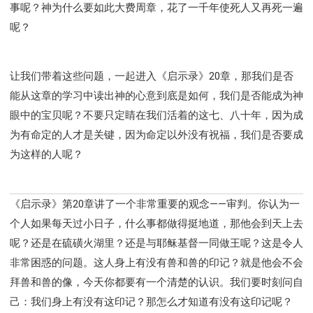
彰显神愤怒的器皿
新时代基督教变革研讨会
事呢？神为什么要如此大费周章，花了一千年使死人又再死一遍
神同在系列
传道者的言语
信心系列
呢？
命定性格系列
使徒保罗的福音
属灵的世界
耶稣基督的福音
智慧与悟性
从辖制中得自由
让我们带着这些问题，一起进入《启示录》20章，那我们是否
破除属世界的价值观
如何恢复神的形像
能从这章的学习中读出神的心意到底是如何，我们是否能成为神
属灵人的好习惯
打开天上祝福的窗口
神迹系列
眼中的宝贝呢？不要只定睛在我们活着的这七、八十年，因为成
愚蠢系列
胜过撒但系列
得胜的性格
为有命定的人才是关键，因为命定以外没有祝福，我们是否要成
耶和华是我的牧者
谨慎系列
快乐地活着
为这样的人呢？
恩典和真理系列
001B课程 - 解开迷思课程
001C课程 - 灵界故事
004课程 - 华人命定神学理念
《启示录》第20章讲了一个非常重要的观念——审判。你认为一
101课程 - 从寻求到信徒
102课程 - 医治释放中阶
个人如果每天过小日子，什么事都做得挺地道，那他会到天上去
103课程 - 圣经学习中阶
201课程 - 从信徒到门徒
呢？还是在硫磺火湖里？还是与耶稣基督一同做王呢？这是令人
301课程 - 领袖实操课程
302课程 - 新人接待
非常困惑的问题。这人身上有没有兽和兽的印记？就是他会不会
308课程 - 牧养理论基础培训
Y131课程 - 主动学习
拜兽和兽的像，今天你都要有一个清楚的认识。我们要时刻问自
Y132课程 - 职业策划
Y133课程 - 活出丰盛
己：我们身上有没有这印记？那怎么才知道有没有这印记呢？