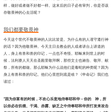
样，做好或者做不好都一样。这末后的日子必有审判，你是否该
存敬畏神的心去活呢？
我们都要敬畏神
今天这个世代不敬畏神的人比比皆是。为什么有的人谨守遵行神
的话？因为他敬畏神。今天主日去教会的人或者讲台上讲道的
人，身上有兽和兽的印记，一点也不奇怪。耶稣来到世上的时
候，法利赛人天天在圣殿里敬拜啊，那些文士也祷告、敬拜、献
祭，所有的都做。那么耶稣为什么说他们是毒蛇的种类呢？因为
身上有兽和兽的印记。他们心里想到底是啥？《申命记》我们也
读过：
“因为你富有的时候，不欢心乐意地侍奉耶和华－你的 神，所
以你必在饥饿、干渴、赤露、缺乏之中侍奉耶和华所打发来攻击