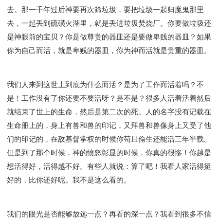
去。那一千年过后神要再次筛垃圾，要把垃圾一起归魔鬼那里
去，一起丢到硫磺火湖里，就是丢进垃圾焚烧厂。你要做垃圾还
是神眼前的宝贝？你是做尊贵的器皿还是要做卑贱的器皿？如果
你为自己而活，就是卑贱的器皿，你为神而活就是贵重的器皿。
我们人来到这世上到底为什么而活？是为了工作而活着吗？不
是！工作没有了你还要不要活呀？是不是？很多人活着活着然后
就结束了世上的生命，然后是第二次的死。人的名字没有记载在
生命册上的，身上有兽和兽的印记，又拜兽和兽像身上又受了他
们的印记的，在敌基督掌权的时候你苟且偷生还能活三年半载。
但是到了那个时候，神的愤怒彰显的时候，你真的很惨！你越是
想活得好，活得越不好。有些人就说：算了吧！我看人家活得挺
好的，比你还好呢。我不是这么看的。
我们的眼光是否能够放远一点？再看的深一点？我看到很多不信