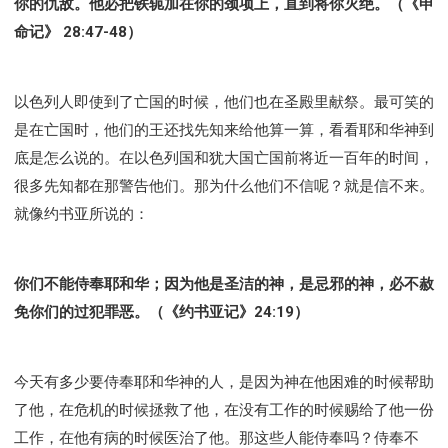
你的仇敌。他必把铁轭加在你的颈项上，直到将你灭绝。（《申
命记》 28:47-48）
以色列人即使到了亡国的时候，他们也在圣殿里献祭。最可笑的
是在亡国时，他们的王还找先知来给他算一算，看看耶和华神到
底是怎么说的。在以色列国和犹大国亡国前将近一百年的时间，
很多先知都在那警告他们。那为什么他们不信呢？就是信不来。
就像约书亚所说的：
你们不能侍奉耶和华；因为他是圣洁的神，是忌邪的神，必不赦
免你们的过犯罪恶。（《约书亚记》24:19）
今天有多少要侍奉耶和华神的人，是因为神在他困难的时候帮助
了他，在危机的时候拯救了他，在没有工作的时候赐给了他一份
工作，在他有病的时候医治了他。那这些人能侍奉吗？侍奉不