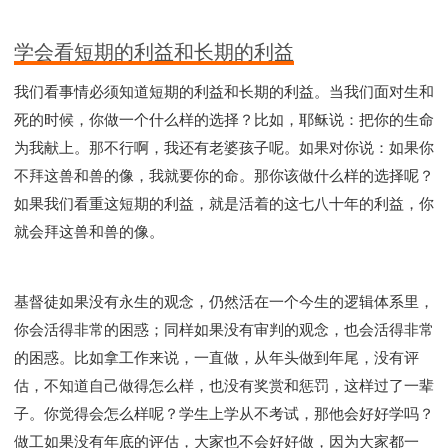
Y134课程 - 动手实验室
Y135课程 - 做人做事
Y136课程 - 如何学习
研习会01 - 医治释放
学会看短期的利益和长期的利益
研习会01 - 如何读圣经
研习会01 - 得着命定成为祝福
我们看事情必须知道短期的利益和长期的利益。当我们面对生和
研习会01 - 得胜教会的启示
研习会01 - 教会的牧养
死的时候，你做一个什么样的选择？比如，耶稣说：把你的生命
研习会02 - 医治释放
研习会02 - 如何查圣经
为我献上。那不行啊，我还有老婆孩子呢。如果对你说：如果你
研习会02 - 得着命定成为祝福
不拜这兽和兽的像，我就要你的命。那你该做什么样的选择呢？
研习会02 - 得胜教会的启示
研习会02 - 教会的牧养
如果我们看重这短期的利益，就是活着的这七八十年的利益，你
研习会03 - 医治释放特会
研习会03 - 成为门徒特会
就会拜这兽和兽的像。
基督徒如果没有永生的观念，仍然活在一个今生的逻辑体系里，
你会活得非常的困惑；同样如果没有审判的观念，也会活得非常
的困惑。比如拿工作来说，一直做，从年头做到年尾，没有评
估，不知道自己做得怎么样，也没有奖赏和惩罚，这样过了一辈
子。你觉得会怎么样呢？学生上学从不考试，那他会好好学吗？
做工如果没有年底的评估，大家也不会好好做，因为大家都一