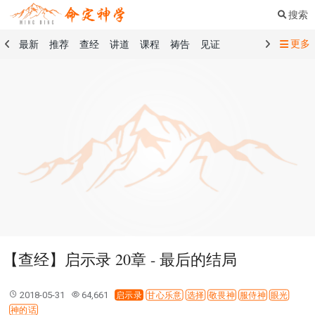
搜索
更多
最新
推荐
查经
讲道
课程
祷告
见证
命定音乐
命定书屋
命定奉献
命定神学
留言板
祷告精选
查经精选
讲道精选
课程精选
见证精选
101课程
创世记
马太福音
传道书
洗礼礼文
圣餐礼文
01 创世记
02 出埃及记
03 利未记
04 民数记
05 申命记
06 约书亚记
07 士师记
08 路得记
09 撒母耳记上
10 撒母耳记下
11 列王纪上
12 列王纪下
15 以斯拉记
16 尼希米记
17 以斯帖记
18 约伯记
19 诗篇
20 箴言
21 传道书
23 以赛亚书
【查经】启示录 20章 - 最后的结局
25 耶利米哀歌
27 但以理书
28 何西阿书
29 约珥书
30 阿摩司书
31 俄巴底亚书
32 约拿书
2018-05-31
64,661
启示录
甘心乐意
选择
敬畏神
服侍神
眼光
33 弥迦书
34 那鸿书
35 哈巴谷书
36 西番雅书
神的话