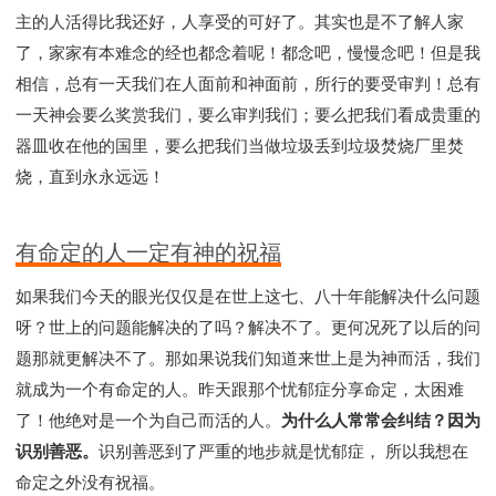
主的人活得比我还好，人享受的可好了。其实也是不了解人家
了，家家有本难念的经也都念着呢！都念吧，慢慢念吧！但是我
相信，总有一天我们在人面前和神面前，所行的要受审判！总有
一天神会要么奖赏我们，要么审判我们；要么把我们看成贵重的
器皿收在他的国里，要么把我们当做垃圾丢到垃圾焚烧厂里焚
烧，直到永永远远！
有命定的人一定有神的祝福
如果我们今天的眼光仅仅是在世上这七、八十年能解决什么问题
呀？世上的问题能解决的了吗？解决不了。更何况死了以后的问
题那就更解决不了。那如果说我们知道来世上是为神而活，我们
就成为一个有命定的人。昨天跟那个忧郁症分享命定，太困难
了！他绝对是一个为自己而活的人。
为什么人常常会纠结？因为
识别善恶。
识别善恶到了严重的地步就是忧郁症， 所以我想在
命定之外没有祝福。