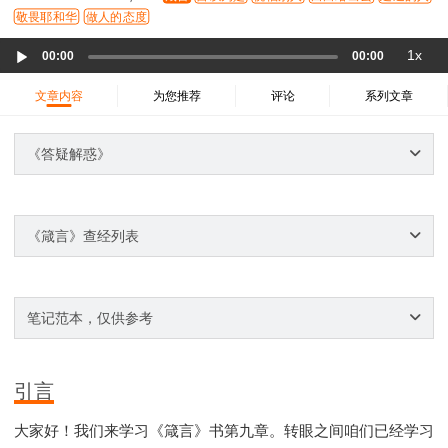
37 哈该书
38 撒迦利亚书
39 玛拉基书
敬畏耶和华
做人的态度
40 马太福音
41 马可福音
42 路加福音
Audio
1x
00:00
00:00
43 约翰福音
44 使徒行传
45 罗马书
Player
46 哥林多前书
47 哥林多后书
48 加拉太书
文章内容
为您推荐
评论
系列文章
49 以弗所书
50 腓利比书
51 歌罗西书
《答疑解惑》
52 帖撒罗尼迦前书
53 帖撒罗尼迦后书
54 提摩太前书
55 提摩太后书
56 提多书
57 腓利门书
58 希伯来书
59 雅各书
60 彼得前书
《箴言》查经列表
61 彼得后书
62 约翰一书
63 约翰二书
64 约翰三书
65 犹大书
66 启示录
圣经故事
神的愤怒系列
教会系列
智慧愚昧与狂妄
笔记范本，仅供参考
争战系列
信望爱系列
学习系列
时间管理和学习方法
爱神系列
喜乐系列
引言
管理系列
信仰根基系列
命定系列
建立荣耀教会
赶鬼系列
认识魔鬼的诡计
神所喜悦的人
大家好！我们来学习《箴言》书第九章。转眼之间咱们已经学习