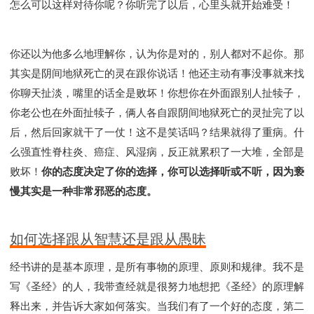
怎么可以这样对待你呢？你听完了以后，心里头就开始难受！
你还以为他多么地理解你，认为你是对的，别人都对不起你。那
其实是阴间地狱死亡的灵在跟你说话！他还主动有事没事就来找
你聊天扯淡，嘴里的话全是败坏！你想你在外面跟别人扯犊子，
你老公也在外面扯犊子，俩人各自跟阴间地狱死亡的灵扯完了以
后，然后回家就干了一仗！这不是笑话吗？结果就得了重病。什
么强直性脊柱炎、癌症、风湿病，反正就累积了一大堆，全部是
败坏！
你的态度决定了你的选择，你可以选择听或不听，因为亵
慢其实是一种非常邪恶的态度。
如何选择跟从智慧还是跟从愚昧
经书讲的是基本原理，是所有事物的原理、原则和规律。我不是
写《圣经》的人，我带查经就是很努力地想把《圣经》的原理解
释出来，并告诉大家如何落实。当我们有了一个好的态度，第二