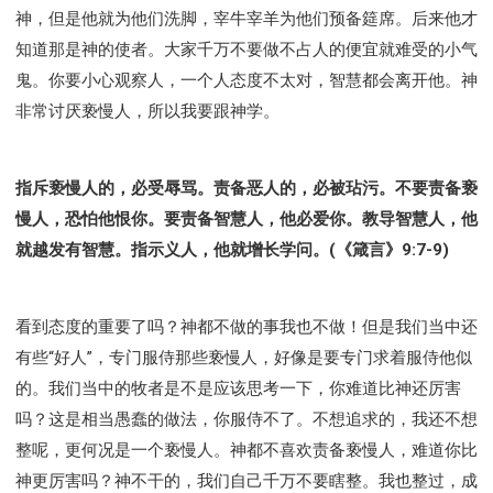
神，但是他就为他们洗脚，宰牛宰羊为他们预备筵席。后来他才
知道那是神的使者。大家千万不要做不占人的便宜就难受的小气
鬼。你要小心观察人，一个人态度不太对，智慧都会离开他。神
非常讨厌亵慢人，所以我要跟神学。
指斥亵慢人的，必受辱骂。责备恶人的，必被玷污。不要责备亵
慢人，恐怕他恨你。要责备智慧人，他必爱你。教导智慧人，他
就越发有智慧。指示义人，他就增长学问。(《箴言》9:7-9)
看到态度的重要了吗？神都不做的事我也不做！但是我们当中还
有些“好人”，专门服侍那些亵慢人，好像是要专门求着服侍他似
的。我们当中的牧者是不是应该思考一下，你难道比神还厉害
吗？这是相当愚蠢的做法，你服侍不了。不想追求的，我还不想
整呢，更何况是一个亵慢人。神都不喜欢责备亵慢人，难道你比
神更厉害吗？神不干的，我们自己千万不要瞎整。我也整过，成