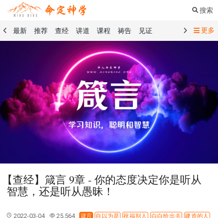
搜索
更多
最新
推荐
查经
讲道
课程
祷告
见证
命定音乐
命定书屋
命定奉献
命定神学
留言板
祷告精选
查经精选
讲道精选
课程精选
见证精选
101课程
创世记
马太福音
传道书
洗礼礼文
圣餐礼文
01 创世记
02 出埃及记
03 利未记
04 民数记
05 申命记
06 约书亚记
07 士师记
08 路得记
09 撒母耳记上
10 撒母耳记下
11 列王纪上
12 列王纪下
15 以斯拉记
16 尼希米记
17 以斯帖记
18 约伯记
19 诗篇
20 箴言
21 传道书
23 以赛亚书
【查经】箴言 9章 - 你的态度决定你是听从
25 耶利米哀歌
27 但以理书
28 何西阿书
智慧，还是听从愚昧！
29 约珥书
30 阿摩司书
31 俄巴底亚书
32 约拿书
33 弥迦书
34 那鸿书
35 哈巴谷书
36 西番雅书
2022-03-04
25,564
箴言
自以为是
祝福别人
白白给出去
建造的人