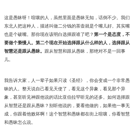
这是愚昧呀！喧嚷的人，虽然里面是愚昧无知，话倒不少。我们
东北人把这种人，描述叫做二分钱的茶壶就是个嘴儿好。其实嘴
也是个破嘴。那你现在该明白选择跟谁了吧？
第一个是态度，不
要做个亵慢人。第二个现在开始选择跟从什么样的人，选择跟从
智慧还是跟从愚昧。
跟从智慧和跟从愚昧，那绝对不是一回事
儿。
我告诉大家，人一辈子如果只读《圣经》，你会变成一个非常愚
昧的人。整天说自己看见天使了，看见这个异象，看见那个异
象，甚至听见神跟他说的话比亚伯拉罕听见的还多。如何选择跟
从智慧还是跟从愚昧？别听他说的，要看他做的，如果他一事无
成，你跟着他败坏啊！这个智慧和愚昧都在街上喧嚷，你看智慧
和愚昧怎么说。