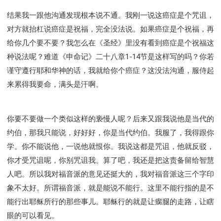
结果我一跟他沟通发现根本说不通。我刚一说这癌症是个咒诅，
对方就抬杠说癌症是祝福，完全没法说。如果癌症是个祝福，再
给你几个要不要？我怎么在《圣经》里没有看到癌症是个祝福这
种说法呢？难道《申命记》二十八章1-14节是这样写的吗？你若
谨守遵行耶和华神的话，我就给你个癌症？这没法沟通，服侍起
来累得我要命，满头是汗啊。
你要不要做一个类似这样的亵慢人呢？后来又跟我说他是当代的
约伯，那我只能说，好好好，你是当代约伯。我服了，我得跟你
学。你不能说他，一说他就恨你。我说这都是咒诅，他就反驳，
你才受咒诅呢，你别咒诅我。算了吧，我还是把这责备留给智慧
人吧。所以我对福音派的意见还挺大的，我对福音派这三个字印
象不太好。所谓福音派，就是能说不能行。这里不能行指的是不
能行出耶稣所行的那些事儿。耶稣行的就是让瘸腿的走路，让瞎
眼的可以看见。