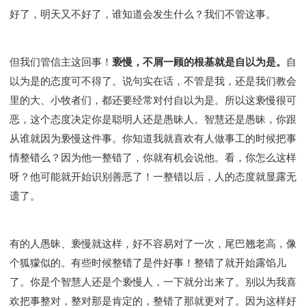
好了，明天又不好了，谁知道会发生什么？我们不管这事。
但我们管信主这回事！
亵慢，不屑一顾的根基就是自以为是。
自
以为是的态度可不得了。说句实在话，不管是我，还是我们教会
里的大、小牧者们，都还要经常对付自以为是。所以这亵慢很可
恶，这个态度决定你是聪明人还是愚昧人。智慧还是愚昧，你跟
从谁就因为亵慢这件事。你知道我就喜欢有人做事工的时候把事
情整错么？因为他一整错了，你就有机会说他。看，你怎么这样
呀？他可能就开始识别善恶了！一整错以后，人的态度就显露无
遗了。
有的人愚昧、亵慢就这样，好不容易对了一次，尾巴翘老高，像
个狐獴似的。有些时候整错了是件好事！整错了就开始露馅儿
了。你是个智慧人还是个亵慢人，一下就分出来了。别以为我喜
欢把事整对，整对那是肯定的，整错了那就更对了。因为这样好