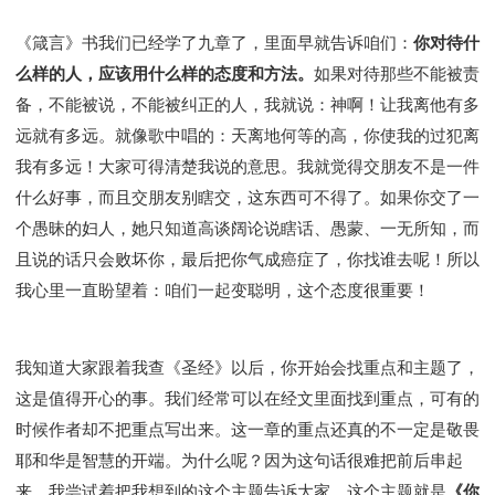
Y134课程 - 动手实验室
Y135课程 - 做人做事
《箴言》书我们已经学了九章了，里面早就告诉咱们：
你对待什
Y136课程 - 如何学习
研习会01 - 医治释放
么样的人，应该用什么样的态度和方法。
如果对待那些不能被责
研习会01 - 如何读圣经
研习会01 - 得着命定成为祝福
备，不能被说，不能被纠正的人，我就说：神啊！让我离他有多
研习会01 - 得胜教会的启示
研习会01 - 教会的牧养
远就有多远。就像歌中唱的：天离地何等的高，你使我的过犯离
研习会02 - 医治释放
研习会02 - 如何查圣经
我有多远！大家可得清楚我说的意思。我就觉得交朋友不是一件
研习会02 - 得着命定成为祝福
什么好事，而且交朋友别瞎交，这东西可不得了。如果你交了一
研习会02 - 得胜教会的启示
研习会02 - 教会的牧养
个愚昧的妇人，她只知道高谈阔论说瞎话、愚蒙、一无所知，而
研习会03 - 医治释放特会
研习会03 - 成为门徒特会
且说的话只会败坏你，最后把你气成癌症了，你找谁去呢！所以
我心里一直盼望着：咱们一起变聪明，这个态度很重要！
我知道大家跟着我查《圣经》以后，你开始会找重点和主题了，
这是值得开心的事。我们经常可以在经文里面找到重点，可有的
时候作者却不把重点写出来。这一章的重点还真的不一定是敬畏
耶和华是智慧的开端。为什么呢？因为这句话很难把前后串起
来。我尝试着把我想到的这个主题告诉大家。这个主题就是
《你