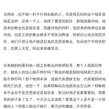
当然啦，也不能一杆子打倒全船的人，但是我见到的这个福音派
就是这样。还有一个人，他得了重度忧郁症，那我就服侍他。他
原来的教会也是福音派，我服侍他的同时，他原来的牧师也在服
侍他。但是之前的教会根本不管医治释放，忧郁症让他去医院开
药，他们只管让他不能进赶鬼的灵恩派教会。告诉他宁可得忧郁
症，也要上天堂。听起来就像笑话。
后来她妈妈看到他一跟之前教会的牧师联系，整个人就面目狰
狞。败坏人的信心能不狰狞吗？释放的都是阴间地狱死亡的灵，
能不狰狞吗？那个牧师本身，他就代表愚昧无知，代表着阴间地
狱死亡的灵。设想一下，如果耶稣站在他面前会怎么样？耶稣根
本不会在乎是灵恩派还是福音派，医治好他才是最重要的。我要
举的例子多了去了。今天怎么去选呢？要看这个人是不是一个喧
嚷的人？喧嚷人能说不能行，整天好吃懒做，不劳而获。