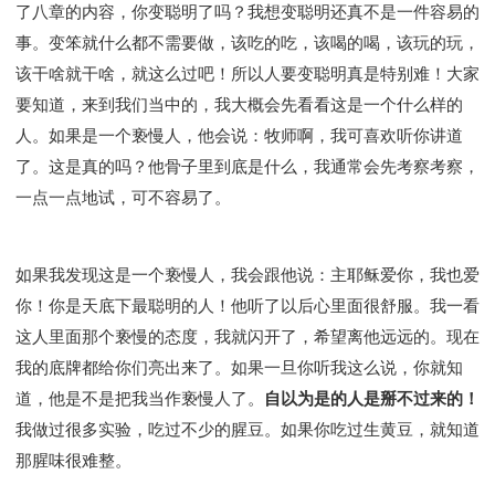
彰显神愤怒的器皿
新时代基督教变革研讨会
了八章的内容，你变聪明了吗？我想变聪明还真不是一件容易的
神同在系列
传道者的言语
信心系列
事。变笨就什么都不需要做，该吃的吃，该喝的喝，该玩的玩，
该干啥就干啥，就这么过吧！所以人要变聪明真是特别难！大家
命定性格系列
使徒保罗的福音
属灵的世界
要知道，来到我们当中的，我大概会先看看这是一个什么样的
耶稣基督的福音
智慧与悟性
从辖制中得自由
人。如果是一个亵慢人，他会说：牧师啊，我可喜欢听你讲道
破除属世界的价值观
如何恢复神的形像
了。这是真的吗？他骨子里到底是什么，我通常会先考察考察，
属灵人的好习惯
打开天上祝福的窗口
神迹系列
一点一点地试，可不容易了。
愚蠢系列
胜过撒但系列
得胜的性格
耶和华是我的牧者
谨慎系列
快乐地活着
恩典和真理系列
001B课程 - 解开迷思课程
如果我发现这是一个亵慢人，我会跟他说：主耶稣爱你，我也爱
你！你是天底下最聪明的人！他听了以后心里面很舒服。我一看
001C课程 - 灵界故事
004课程 - 华人命定神学理念
这人里面那个亵慢的态度，我就闪开了，希望离他远远的。现在
101课程 - 从寻求到信徒
102课程 - 医治释放中阶
我的底牌都给你们亮出来了。如果一旦你听我这么说，你就知
103课程 - 圣经学习中阶
201课程 - 从信徒到门徒
道，他是不是把我当作亵慢人了。
自以为是的人是掰不过来的！
301课程 - 领袖实操课程
302课程 - 新人接待
我做过很多实验，吃过不少的腥豆。如果你吃过生黄豆，就知道
308课程 - 牧养理论基础培训
Y131课程 - 主动学习
那腥味很难整。
Y132课程 - 职业策划
Y133课程 - 活出丰盛