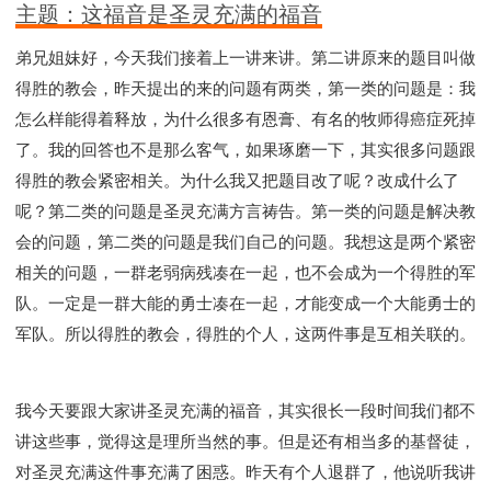
彰显神愤怒的器皿
新时代基督教变革研讨会
主题：这福音是圣灵充满的福音
神同在系列
传道者的言语
信心系列
弟兄姐妹好，今天我们接着上一讲来讲。第二讲原来的题目叫做
命定性格系列
使徒保罗的福音
属灵的世界
得胜的教会，昨天提出的来的问题有两类，第一类的问题是：我
耶稣基督的福音
智慧与悟性
从辖制中得自由
怎么样能得着释放，为什么很多有恩膏、有名的牧师得癌症死掉
破除属世界的价值观
如何恢复神的形像
了。我的回答也不是那么客气，如果琢磨一下，其实很多问题跟
属灵人的好习惯
打开天上祝福的窗口
神迹系列
得胜的教会紧密相关。为什么我又把题目改了呢？改成什么了
愚蠢系列
胜过撒但系列
得胜的性格
呢？第二类的问题是圣灵充满方言祷告。第一类的问题是解决教
耶和华是我的牧者
谨慎系列
快乐地活着
会的问题，第二类的问题是我们自己的问题。我想这是两个紧密
恩典和真理系列
001B课程 - 解开迷思课程
相关的问题，一群老弱病残凑在一起，也不会成为一个得胜的军
队。一定是一群大能的勇士凑在一起，才能变成一个大能勇士的
001C课程 - 灵界故事
004课程 - 华人命定神学理念
军队。所以得胜的教会，得胜的个人，这两件事是互相关联的。
101课程 - 从寻求到信徒
102课程 - 医治释放中阶
103课程 - 圣经学习中阶
201课程 - 从信徒到门徒
301课程 - 领袖实操课程
302课程 - 新人接待
我今天要跟大家讲圣灵充满的福音，其实很长一段时间我们都不
308课程 - 牧养理论基础培训
Y131课程 - 主动学习
讲这些事，觉得这是理所当然的事。但是还有相当多的基督徒，
Y132课程 - 职业策划
Y133课程 - 活出丰盛
对圣灵充满这件事充满了困惑。昨天有个人退群了，他说听我讲