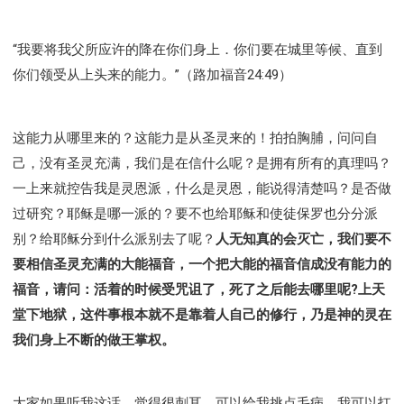
“我要将我父所应许的降在你们身上．你们要在城里等候、直到
你们领受从上头来的能力。”（路加福音24:49）
这能力从哪里来的？这能力是从圣灵来的！拍拍胸脯，问问自
己，没有圣灵充满，我们是在信什么呢？是拥有所有的真理吗？
一上来就控告我是灵恩派，什么是灵恩，能说得清楚吗？是否做
过研究？耶稣是哪一派的？要不也给耶稣和使徒保罗也分分派
别？给耶稣分到什么派别去了呢？
人无知真的会灭亡，我们要不
要相信圣灵充满的大能福音，一个把大能的福音信成没有能力的
福音，请问：活着的时候受咒诅了，死了之后能去哪里呢?上天
堂下地狱，这件事根本就不是靠着人自己的修行，乃是神的灵在
我们身上不断的做王掌权。
大家如果听我这话，觉得很刺耳，可以给我挑点毛病，我可以扛