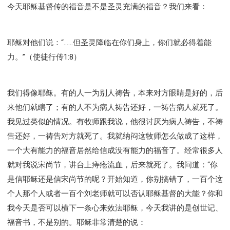
今天耶稣基督传的福音是不是圣灵充满的福音？我们来看：
耶稣对他们说：“……但圣灵降临在你们身上，你们就必得着能
力。”（使徒行传1:8）
我们得像耶稣。有的人一为别人祷告，本来对方眼睛是好的，后
来他们就瞎了；有的人不为病人祷告还好，一祷告病人就死了。
我见过类似的情况。有牧师跟我说，他很讨厌为病人祷告，不祷
告还好，一祷告对方就死了。我就纳闷这牧师怎么做成了这样，
一个大有能力的福音居然给信成没有能力的福音了。经常很多人
就对我说宋尚节，讲台上痔疮流血，后来就死了。我问道：“你
是信耶稣还是信宋尚节的呢？开始知道，你别搞错了，一百个这
个人那个人或者一百个刘老师就可以否认耶稣基督的大能？你和
我今天是否可以横下一条心来效法耶稣，今天我讲的是创世记、
福音书，不是别的。耶稣非常清楚的说：