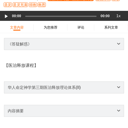
37 哈该书
38 撒迦利亚书
39 玛拉基书
圣灵
圣灵充满
得救
救恩
40 马太福音
41 马可福音
42 路加福音
Audio
1x
00:00
00:00
43 约翰福音
44 使徒行传
45 罗马书
Player
46 哥林多前书
47 哥林多后书
48 加拉太书
文章内容
为您推荐
评论
系列文章
49 以弗所书
50 腓利比书
51 歌罗西书
《答疑解惑》
52 帖撒罗尼迦前书
53 帖撒罗尼迦后书
54 提摩太前书
55 提摩太后书
56 提多书
57 腓利门书
58 希伯来书
59 雅各书
60 彼得前书
【医治释放课程】
61 彼得后书
62 约翰一书
63 约翰二书
64 约翰三书
65 犹大书
66 启示录
圣经故事
神的愤怒系列
教会系列
智慧愚昧与狂妄
华人命定神学第三期医治释放理论体系(II)
争战系列
信望爱系列
学习系列
时间管理和学习方法
爱神系列
喜乐系列
内容摘要
管理系列
信仰根基系列
命定系列
建立荣耀教会
赶鬼系列
认识魔鬼的诡计
神所喜悦的人