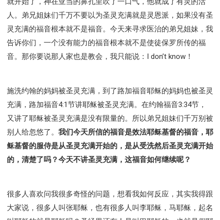
就开始了，神在亚当的鼻孔里吹了一口气，他就成了有灵的活
人。弟兄姐妹们千万不要以为圣灵充满就是灵恩派，如果没有圣
灵充满的福音根本就不是福音。今天来寻求医治的弟兄姐妹，我
告诉你们，一个没有能力的福音根本就不是使徒保罗所传的福
音。那你要说那人家也是教会，我只能说：I don’t know！
施洗约翰的妈妈被圣灵充满，到了路加福音耶稣的妈妈也被圣灵
充满，路加福音4:1节讲耶稣被圣灵充满。在约翰福音3:34节，
又讲了耶稣被圣灵充满是没有限量的。所以弟兄姐妹们千万别被
别人给忽悠了。
我们今天所信的福音是效法耶稣基督的福音，耶
稣基督的服侍是从圣灵充满开始的，是从受洗然后圣灵充满开始
的，清楚了吗？今天不讲圣灵充满，这福音如何继续呢？
很多人喜欢问我很多奇怪的问题，想看我如何反应，其实我得跟
大家说，很多人叫张耶稣，也有很多人叫李耶稣，马耶稣，起名