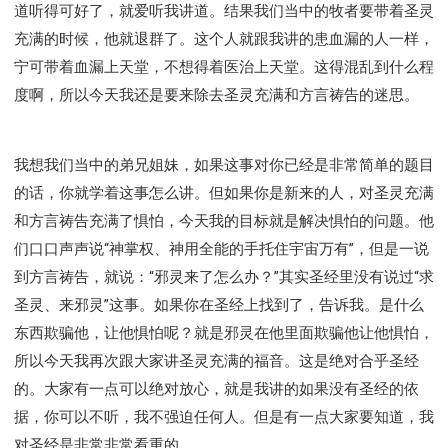
Y134课程 - 动手实验室
Y135课程 - 做人做事
道听得可好了，就爱听我讲道。结果我们当中的牧者要带着圣灵
充满的时候，他就退群了。这个人就跟我讲的患血漏的人一样，
Y136课程 - 如何学习
研习会01 - 医治释放
宁可带着血漏上天堂，不想得着医治上天堂。这得混乱到什么程
研习会01 - 如何读圣经
研习会01 - 得着命定成为祝福
度啊，所以今天我还是要来除去圣灵充满和方言祷告的迷思。
研习会01 - 得胜教会的启示
研习会01 - 教会的牧养
研习会02 - 医治释放
研习会02 - 如何查圣经
研习会02 - 得着命定成为祝福
我想我们当中的弟兄姐妹，如果这事对你已经是非常简单的题目
研习会02 - 得胜教会的启示
研习会02 - 教会的牧养
的话，你就学着这事怎么讲。但如果你是新来的人，对圣灵充满
研习会03 - 医治释放特会
研习会03 - 成为门徒特会
和方言祷告充满了惧怕，今天我的目标就是解决惧怕的问题。他
们口口声声说“神掌权、神用全能的手托住宇宙万有”，但是一说
到方言祷告，就说：“邪灵来了怎么办？”其实圣经里没有说过“求
圣灵、来邪灵”这事。如果你在圣经上找到了，告诉我。是什么
东西欺骗他，让他惧怕呢？就是邪灵在他里面欺骗他让他惧怕，
所以今天我再次跟大家讲圣灵充满的福音。这是绝对合乎圣经
的。大家有一点可以绝对放心，就是我讲的如果没有圣经的依
据，你可以不听，我不强迫任何人。但是有一点大家要知道，我
对圣经是非常非常看重的。