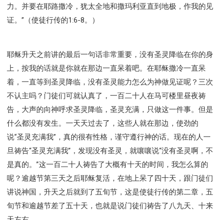
力。并要在耶路撒冷，犹太全地和撒玛利亚直到地极，作我的见
证。”（使徒行传的1:6-8。）
耶稣升天之前讲的最后一句话非常重要，没有圣灵降临在你的身
上，按我的话就是你就在那边一直呆着吧。在耶稣撒冷一直呆
着，一直等到圣灵降临，没有圣灵能力怎么为神做见证呢？三次
不认主吗？门徒们可就认真了，一百二十人在马可楼里昼夜祷
告，大声的向神呼求圣灵降临，圣灵充满，只做这一件事。但是
什么都没有发生。一天天过去了，这些人就在那边，使劲的
说“圣灵充满我”，真的很有性格，谨守遵行神的话。现在的人一
旦祷告“圣灵充满我”，发现没有圣灵，就嚷嚷说“没有圣灵啊，不
是真的。”这一百二十人祷告了大概有十天的时间，我怎么算的
呢？逾越节第三天之后耶稣复活，在地上呆了四十天，跟门徒们
讲说神国，升天之后就到了五旬节，这是使徒行传的第二章，五
旬节和逾越节差了五十天，也就是说门徒们祷告了八九天、十来
天左右。