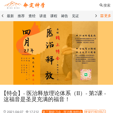
搜索
更多
最新
推荐
查经
讲道
课程
祷告
见证
命定音乐
命定书屋
命定奉献
命定神学
留言板
祷告精选
查经精选
讲道精选
课程精选
见证精选
101课程
创世记
马太福音
传道书
洗礼礼文
圣餐礼文
01 创世记
02 出埃及记
03 利未记
04 民数记
05 申命记
06 约书亚记
07 士师记
08 路得记
09 撒母耳记上
10 撒母耳记下
11 列王纪上
12 列王纪下
15 以斯拉记
16 尼希米记
17 以斯帖记
18 约伯记
19 诗篇
20 箴言
21 传道书
23 以赛亚书
【特会】- 医治释放理论体系（II）- 第2课 -
25 耶利米哀歌
27 但以理书
28 何西阿书
这福音是圣灵充满的福音！
29 约珥书
30 阿摩司书
31 俄巴底亚书
32 约拿书
33 弥迦书
34 那鸿书
35 哈巴谷书
36 西番雅书
2021-04-07
17,212
第三期研习会 - 医治释放特会
使徒行传
信心