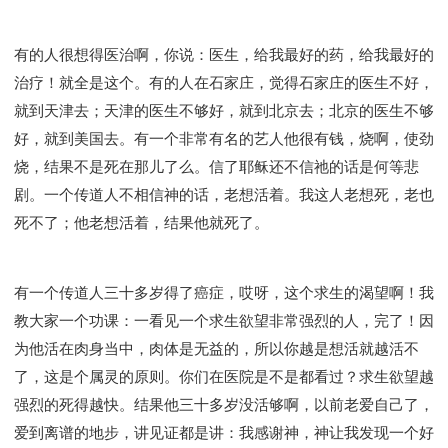
有的人很想得医治啊，你说：医生，给我最好的药，给我最好的
治疗！就全是这个。有的人在石家庄，觉得石家庄的医生不好，
就到天津去；天津的医生不够好，就到北京去；北京的医生不够
好，就到美国去。有一个非常有名的艺人他很有钱，烧啊，使劲
烧，结果不是死在那儿了么。信了耶稣还不信祂的话是何等悲
剧。一个传道人不相信神的话，老想活着。我这人老想死，老也
死不了；他老想活着，结果他就死了。
有一个传道人三十多岁得了癌症，哎呀，这个求生的渴望啊！我
教大家一个功课：一看见一个求生欲望非常强烈的人，完了！因
为他活在肉身当中，肉体是无益的，所以你越是想活就越活不
了，这是个属灵的原则。你们在医院是不是都看过？求生欲望越
强烈的死得越快。结果他三十多岁没活够啊，以前老爱自己了，
爱到离谱的地步，讲见证都是讲：我感谢神，神让我发现一个好