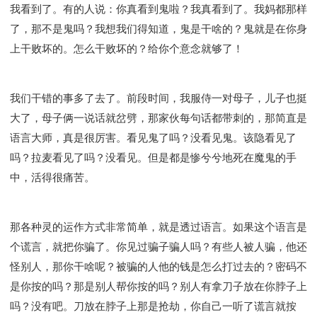
Y134课程 - 动手实验室
Y135课程 - 做人做事
我看到了。有的人说：你真看到鬼啦？我真看到了。我妈都那样
Y136课程 - 如何学习
研习会01 - 医治释放
了，那不是鬼吗？我想我们得知道，鬼是干啥的？鬼就是在你身
上干败坏的。怎么干败坏的？给你个意念就够了！
研习会01 - 如何读圣经
研习会01 - 得着命定成为祝福
研习会01 - 得胜教会的启示
研习会01 - 教会的牧养
研习会02 - 医治释放
研习会02 - 如何查圣经
我们干错的事多了去了。前段时间，我服侍一对母子，儿子也挺
研习会02 - 得着命定成为祝福
大了，母子俩一说话就岔劈，那家伙每句话都带刺的，那简直是
研习会02 - 得胜教会的启示
研习会02 - 教会的牧养
语言大师，真是很厉害。看见鬼了吗？没看见鬼。该隐看见了
研习会03 - 医治释放特会
研习会03 - 成为门徒特会
吗？拉麦看见了吗？没看见。但是都是惨兮兮地死在魔鬼的手
中，活得很痛苦。
那各种灵的运作方式非常简单，就是透过语言。如果这个语言是
个谎言，就把你骗了。你见过骗子骗人吗？有些人被人骗，他还
怪别人，那你干啥呢？被骗的人他的钱是怎么打过去的？密码不
是你按的吗？那是别人帮你按的吗？别人有拿刀子放在你脖子上
吗？没有吧。刀放在脖子上那是抢劫，你自己一听了谎言就按