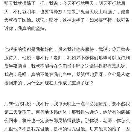
那天我就操练了一把，我说：今天不行就明天，明天不行就后
天，不行就明年，也要得释放！结果那鬼当天晚上就腼了，他当
天就得了医治。我说：哎呀，这神太棒了！如果要坚持，我可告
诉你，我真的能坚持。
他很多的病都是我整好的，后来我让他去服侍，我说：你开始去
服侍人。他说：那不行！老师，我如果不像你们那样可以服侍到
后半夜两点，我就不能待在你们当中吗？这话讲得挺有意思呀。
我说：是呀，真的不能在我们当中。我就很诧异呀，命都是从这
捡回来的，为什么到现在工作成了重点了呢？
后来他跟我说：我不行，我每天晚上十点半必须睡觉，要不然我
第二天受不了。何等地体贴肉体！那我得告诉你，他所有的病都
会回来，将来也一定会被邪灵搞得很惨。那你说：老师，你怎么
咒诅他？不是我咒诅他，是神的话咒诅他。后来他真的滚了，因