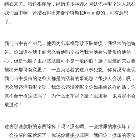
结石来了。我也很诧异，经历多少神迹才肯认识神呢？这人就在
我们当中啊，肾结石排出来像个特斯拉lougo似的，可有意思
了。
我们当中有个弟兄，他因为出车祸导致下肢瘫痪，我经常为他祷
告。你知道在我里面怎么看他吗？虽然我带他祷告常常给他信
心，但是他脑子里那些肮脏可不是一般的脏！脑子里装的东西要
摆出来那可有意思了，一直为活着的这点事犯愁。你有没有发现
我们当中服侍的这些人都是为活着的事犯愁？很少人会说：哎，
怎么我还活着呢？哎，我怎么还没死呢？你如果像这样的话，你
就不至于得这些病了，为什么出车祸？脑子里脏啊，鬼肯定不会
放过你！
过去那些肮脏的东西除掉了吗？没有啊。一会撒尿的家伙坏了，
一会拉屎的家伙坏了，你说你遭多少罪啊！我问你：撒尿的家伙