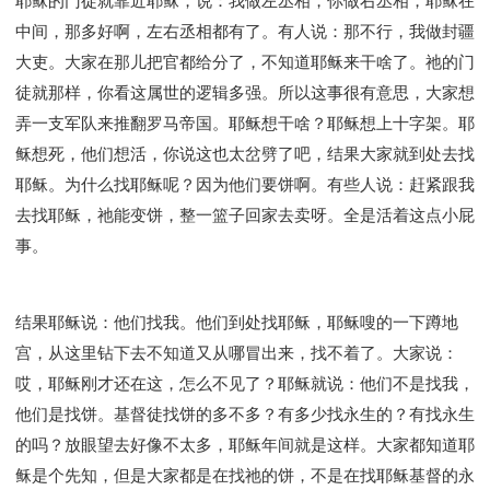
耶稣的门徒就靠近耶稣，说：我做左丞相，你做右丞相，耶稣在
中间，那多好啊，左右丞相都有了。有人说：那不行，我做封疆
大吏。大家在那儿把官都给分了，不知道耶稣来干啥了。祂的门
徒就那样，你看这属世的逻辑多强。所以这事很有意思，大家想
弄一支军队来推翻罗马帝国。耶稣想干啥？耶稣想上十字架。耶
稣想死，他们想活，你说这也太岔劈了吧，结果大家就到处去找
耶稣。为什么找耶稣呢？因为他们要饼啊。有些人说：赶紧跟我
去找耶稣，祂能变饼，整一篮子回家去卖呀。全是活着这点小屁
事。
结果耶稣说：他们找我。他们到处找耶稣，耶稣嗖的一下蹲地
宫，从这里钻下去不知道又从哪冒出来，找不着了。大家说：
哎，耶稣刚才还在这，怎么不见了？耶稣就说：他们不是找我，
他们是找饼。基督徒找饼的多不多？有多少找永生的？有找永生
的吗？放眼望去好像不太多，耶稣年间就是这样。大家都知道耶
稣是个先知，但是大家都是在找祂的饼，不是在找耶稣基督的永