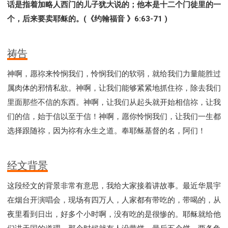
话是指着加略人西门的儿子犹大说的；他本是十二个门徒里的一
个，后来要卖耶稣的。(《约翰福音 》6:63-71 )
祷告
神啊，愿祢来怜悯我们，怜悯我们的软弱，就给我们力量能胜过
属肉体的邪情私欲。神啊，让我们能够紧紧地抓住祢，除去我们
里面那些不信的东西。神啊，让我们从起头就开始相信祢，让我
们的信，始于信以至于信！神啊，愿你怜悯我们，让我们一生都
选择跟随祢，因为祢有永生之道。奉耶稣基督的名，阿们！
经文背景
这段经文的背景非常有意思，我给大家接着讲故事。最近华晨宇
在烟台开演唱会，现场有四万人，人家都有带吃的，带喝的，从
夜里看到日出，好多个小时啊，没有吃的是很惨的。耶稣就给他