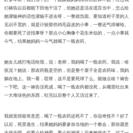
们祷告以后都能下田地干活了，但她还是活在谎言当中，怎么给
她灌输神的话也灌输不进去呀，一整就负面。要知道村子里的人
见识不宽的，就是计较那些鸡毛蒜皮的小事，一整还气得够呛。
你都要死了还找事呀？那点小心胸像个花生米似的，一点小事就
斗气，结果她妈妈一斗气就喝了一瓶农药。
她女儿就打电话给我，说：老师，我妈喝了一瓶农药。我说：啥
状况？她说：那农药瓶是空的，但是整个屋子全是农药味，我妈
躺在地上。我一看，哎呀，这不是要死球了么。能做点啥？祷告
一下吧。这一祷告没死成，喝了一瓶农药都没死，从嘴里吐出来
一大堆绿色的东西，吐完以后整个人又活过来了。
我就觉得挺有意思，喝了一瓶农药还死不了，你说奇怪不？好了
以后，死里逃生，结果她妈妈要参加当地的一个教会，那你愿意
去就去呗，你要么给神爱，要么给神滚！后来她就去了，过了一