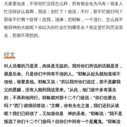
大家要知道，不管你忙活得怎么样，所有都会化为乌有！很多人
忙活得好认真啊，我说：别忙了！他说：不行，那不忙能行吗？
那谁不忙啊？哎呀！怼我，顶俩；怼耶稣，一个顶仨。怎么就不
晓得神的大能呢？你以为你忙会忙到哪里去？肯定是忙到咒诅里
去，想都不用想的。
经文
叫人活着的乃是灵，肉体是无益的。我对你们所说的话就是灵，
就是生命。只是你们中间有不信的人。”耶稣从起头就知道谁不
信他，谁要卖他。耶稣又说：“所以我对你们说过，若不是蒙我
父的恩赐，没有人能到我这里来。”从此，他门徒中多有退去
的，不再和他同行。耶稣就对那十二个门徒说：“你们也要去
吗？”西门·彼得回答说：“主啊，你有永生之道，我们还归从谁
呢？我们已经信了，又知道你是 神的圣者。”耶稣说：“我不是
拣选了你们十二个门徒吗？但你们中间有一个是魔鬼。”耶稣这