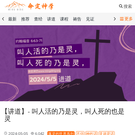
搜索
更多
最新
推荐
查经
讲道
课程
祷告
见证
命定音乐
命定书屋
命定奉献
命定神学
留言板
祷告精选
查经精选
讲道精选
课程精选
见证精选
101课程
创世记
马太福音
传道书
洗礼礼文
圣餐礼文
01 创世记
02 出埃及记
03 利未记
04 民数记
05 申命记
06 约书亚记
07 士师记
08 路得记
09 撒母耳记上
10 撒母耳记下
11 列王纪上
12 列王纪下
15 以斯拉记
16 尼希米记
17 以斯帖记
18 约伯记
19 诗篇
20 箴言
21 传道书
23 以赛亚书
【讲道】- 叫人活的乃是灵，叫人死的也是
25 耶利米哀歌
27 但以理书
28 何西阿书
灵
29 约珥书
30 阿摩司书
31 俄巴底亚书
32 约拿书
33 弥迦书
34 那鸿书
35 哈巴谷书
36 西番雅书
2024-05-05
6,042
属灵的世界系列
不信
神的话
灵就是话