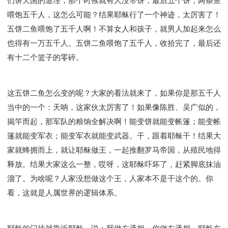
们讲天国的道理，那个时候就有人没带饼，最后五个饼，两条鱼
喂饱五千人，这怎么可能？结果耶稣行了一个神迹，太厉害了！
五饼二鱼喂饱了五千人啊！不算女人和孩子，就男人加起来怎么
也得有一万五千人。五饼二鱼喂饱了五千人，收拾完了，最后还
有十二个篮子的零碎。
这五饼二鱼怎么变的呢？大家的看法就来了，如果你是那五千人
当中的一个：天呐，这家伙太厉害了！如果像陈胜、吴广似的，
揭竿而起，那军队的粮饷全解决啊！能变饼就能变帐篷；能变帐
篷就能变军衣；能变军衣就能变武器。干，跟着耶稣干！结果大
家就蜂拥而上，就让耶稣做王，一起推翻罗马帝国，从殖民地得
释放。结果大家这么一整，哎呀，这耶稣吓坏了，赶紧脚底抹油
溜了。为啥呢？人家没想做这个王，人家本不是干这个的。你
看，这就是人属世界的逻辑体系。