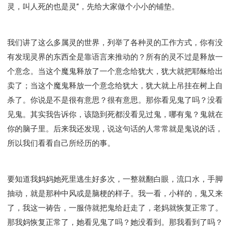
彰显神愤怒的器皿
新时代基督教变革研讨会
灵，叫人死的也是灵”，先给大家做个小小的铺垫。
神同在系列
传道者的言语
信心系列
命定性格系列
使徒保罗的福音
属灵的世界
我们讲了这么多属灵的世界，列举了各种灵的工作方式，你有没
耶稣基督的福音
智慧与悟性
从辖制中得自由
有发现灵界的东西全是靠语言来推动的？所有的灵不过是释放一
破除属世界的价值观
如何恢复神的形像
个意念。当这个魔鬼释放了一个意念给犹大，犹大就把耶稣给出
属灵人的好习惯
打开天上祝福的窗口
神迹系列
卖了；当这个魔鬼释放一个意念给犹大，犹大就上吊挂在树上自
愚蠢系列
胜过撒但系列
得胜的性格
杀了。你说是不是很有意思？很有意思。那你看见鬼了吗？没看
耶和华是我的牧者
谨慎系列
快乐地活着
见鬼。其实我告诉你，该隐到死都没看见过鬼，哪有鬼？鬼就在
恩典和真理系列
001B课程 - 解开迷思课程
你的脑子里。后来我还发现，说这句话的人常常就是鬼说的话，
001C课程 - 灵界故事
004课程 - 华人命定神学理念
所以我们看看自己所经历的事。
101课程 - 从寻求到信徒
102课程 - 医治释放中阶
103课程 - 圣经学习中阶
201课程 - 从信徒到门徒
要知道我妈妈她死里逃生好多次，一整就翻白眼，流口水，手脚
301课程 - 领袖实操课程
302课程 - 新人接待
抽动，就是那种中风或是脑梗的样子。我一看，小样的，鬼又来
308课程 - 牧养理论基础培训
Y131课程 - 主动学习
了，我这一祷告，一服侍就把鬼给赶走了，老妈就恢复正常了。
Y132课程 - 职业策划
Y133课程 - 活出丰盛
那我妈恢复正常了，她看见鬼了吗？她没看到。那我看到了吗？