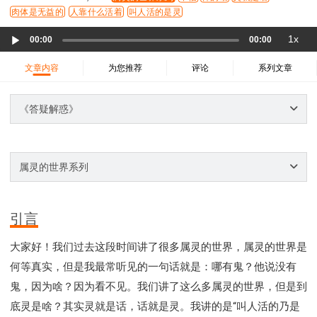
37 哈该书
38 撒迦利亚书
39 玛拉基书
肉体是无益的
人靠什么活着
叫人活的是灵
40 马太福音
41 马可福音
42 路加福音
Audio
1x
00:00
00:00
43 约翰福音
44 使徒行传
45 罗马书
Player
46 哥林多前书
47 哥林多后书
48 加拉太书
文章内容
为您推荐
评论
系列文章
49 以弗所书
50 腓利比书
51 歌罗西书
《答疑解惑》
52 帖撒罗尼迦前书
53 帖撒罗尼迦后书
54 提摩太前书
55 提摩太后书
56 提多书
57 腓利门书
58 希伯来书
59 雅各书
60 彼得前书
属灵的世界系列
61 彼得后书
62 约翰一书
63 约翰二书
64 约翰三书
65 犹大书
66 启示录
圣经故事
神的愤怒系列
教会系列
智慧愚昧与狂妄
引言
争战系列
信望爱系列
学习系列
大家好！我们过去这段时间讲了很多属灵的世界，属灵的世界是
时间管理和学习方法
爱神系列
喜乐系列
何等真实，但是我最常听见的一句话就是：哪有鬼？他说没有
管理系列
信仰根基系列
命定系列
建立荣耀教会
鬼，因为啥？因为看不见。我们讲了这么多属灵的世界，但是到
赶鬼系列
认识魔鬼的诡计
神所喜悦的人
底灵是啥？其实灵就是话，话就是灵。我讲的是“叫人活的乃是