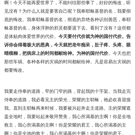
啊！今天不能再爱世界了，不能纠结那些事了，好好的悔改，听
见没有？为什么人就是要害自己呢？我奉耶稣基督的名，我要彻
底的悔改。我奉耶稣基督的名，彻底的弃绝各种识别善恶，奉耶
稣基督的名，身体浮肿的邪灵都要退下去。看到了没有？这些都
是体贴肉体爱世界的代价。
今天要付代价就为神的国付代价。告
诉你会得着极大的恩典，今天就把老年痴呆，肚子疼、头疼、眼
睛模糊，把病床上的时间都献给神。为神的国付代价
。今天也把
那些车祸、各种各样的灾祸的时间都献给神。凡是容易出灾祸的
都要悔改。
我要走侍奉的道路，窄的门窄的路，背起我的十字架。当我走完
侍奉的道路，我必看见主的荣光，荣耀的主耶稣，祂必欢喜迎接
我。直到主耶稣再来时候，我要被兴起奔走主道路。主的荣耀遮
盖全地时，我要站起来敬拜赞美，我心所渴慕的主啊！你是全地
救主，我心所渴慕的主啊！你是荣耀的君王，我心所渴慕的主
啊！你是全地的救主，我心所渴慕的主啊！你是荣耀的君王。