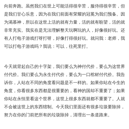
Y134课程 - 动手实验室
Y135课程 - 做人做事
向前奔跑。虽然我们在世上可能活得很辛苦，服侍得很辛苦，但
Y136课程 - 如何学习
研习会01 - 医治释放
是我们甘心乐意，因为在我们前面有荣耀的冠冕为我们预备。因
研习会01 - 如何读圣经
研习会01 - 得着命定成为祝福
为渴慕神，所以在这世上活的就有力量，活的就有盼望，活的就
研习会01 - 得胜教会的启示
研习会01 - 教会的牧养
非常充实。我实在是无法理解整天玩啊玩的人，好像很好玩。还
研习会02 - 医治释放
研习会02 - 如何查圣经
有人打电子游戏打呀打呀，好像打得很好玩。就问我：老师，我
研习会02 - 得着命定成为祝福
可以打电子游戏吗？我说：可以，往死里打。
研习会02 - 得胜教会的启示
研习会02 - 教会的牧养
研习会03 - 医治释放特会
研习会03 - 成为门徒特会
今天就背起自己的十字架，我们要么为神付代价，要么为这世界
付代价。我们要么为永生付代价，要么为一口棺材付代价。我告
诉你，人站在不同的角度看问题是不一样的。如果你站在今生的
角度，你看很多东西都是很重要的，看神的国却不重要了；如果
你站在永恒里看这个世界，这世上很多东西就都不重要了。人就
不会被这世上的东西辖制。今天我们里面还有很多垃圾要除掉，
努力在你的门前把所有的垃圾除掉，清理出一条道路来。