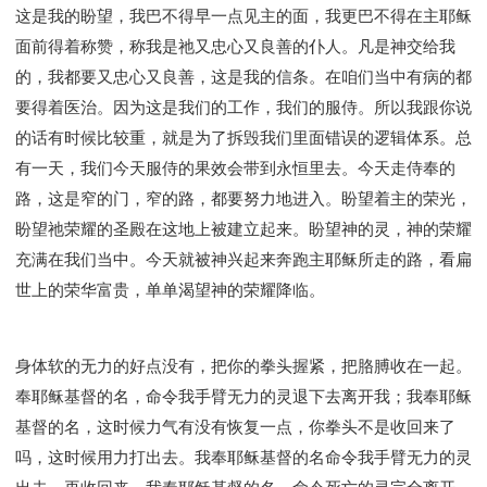
这是我的盼望，我巴不得早一点见主的面，我更巴不得在主耶稣
面前得着称赞，称我是祂又忠心又良善的仆人。凡是神交给我
的，我都要又忠心又良善，这是我的信条。在咱们当中有病的都
要得着医治。因为这是我们的工作，我们的服侍。所以我跟你说
的话有时候比较重，就是为了拆毁我们里面错误的逻辑体系。总
有一天，我们今天服侍的果效会带到永恒里去。今天走侍奉的
路，这是窄的门，窄的路，都要努力地进入。盼望着主的荣光，
盼望祂荣耀的圣殿在这地上被建立起来。盼望神的灵，神的荣耀
充满在我们当中。今天就被神兴起来奔跑主耶稣所走的路，看扁
世上的荣华富贵，单单渴望神的荣耀降临。
身体软的无力的好点没有，把你的拳头握紧，把胳膊收在一起。
奉耶稣基督的名，命令我手臂无力的灵退下去离开我；我奉耶稣
基督的名，这时候力气有没有恢复一点，你拳头不是收回来了
吗，这时候用力打出去。我奉耶稣基督的名命令我手臂无力的灵