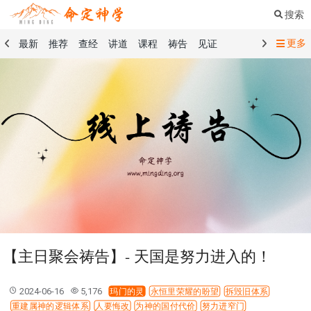
搜索
更多
最新
推荐
查经
讲道
课程
祷告
见证
命定音乐
命定书屋
命定奉献
命定神学
留言板
祷告精选
查经精选
讲道精选
课程精选
见证精选
101课程
创世记
马太福音
传道书
洗礼礼文
圣餐礼文
01 创世记
02 出埃及记
03 利未记
04 民数记
05 申命记
06 约书亚记
07 士师记
08 路得记
09 撒母耳记上
10 撒母耳记下
11 列王纪上
12 列王纪下
15 以斯拉记
16 尼希米记
17 以斯帖记
18 约伯记
19 诗篇
20 箴言
21 传道书
23 以赛亚书
【主日聚会祷告】- 天国是努力进入的！
25 耶利米哀歌
27 但以理书
28 何西阿书
29 约珥书
30 阿摩司书
31 俄巴底亚书
32 约拿书
2024-06-16
5,176
玛门的灵
永恒里荣耀的盼望
拆毁旧体系
33 弥迦书
34 那鸿书
35 哈巴谷书
36 西番雅书
重建属神的逻辑体系
人要悔改
为神的国付代价
努力进窄门