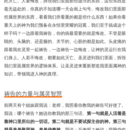
此灭亡。人要悔改，拆毁我们里面那些虚浮的东西，这些东西是
毫无益处的，你真的不知道哪一天会画上句号。悔改我们里面那
些属世界的东西，看看我们所看重的都是些什么东西！如果你看
重天上的神为我们预备在永恒里荣耀的冠冕，我们至于搞成这个
样子吗？一边跟着我祷告，你的病最需要的就是悔改。不管是眼
睛的、头脑的、还是腿的、关节的、心脏的都是如此。头皮痛的
跟着我在灵里一起祷告，一边祷告一边悔改，让神的灵运行在我
们身上。人若不悔改，都要如此灭亡。圣灵进到我们里面，拆毁
我们里面属世界的逻辑体系。让圣灵进来重新塑造我里面属神的
知识，带领我进入神的真理。
祷告的力量与属灵智慧
前两天有个姐妹跟我说：老师，我照着你教我的祷告可好使了。
我说：哪个祷告？她说你教我的那三句话。
第一句就是人活着是
靠神口里所出的一切话。第二句就是不要试探主你的神。第三句
就是单单敬拜神、单单侍奉祂
。我说：后来呢？她说：我脑袋也