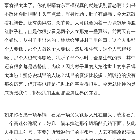
事看得太重了。你的眼睛看东西模糊真的就是识别善恶啊！如果
不改还会瞎掉呢！头有点晕，浑身没劲，肚子有点痛，今天就跟
着我祷告。还有类风湿、关节炎。人可能会为着一万块钱争得脸
红脖子粗，但是你很少看见两个人在那抢一叠冥纸。前两天有一
个姐妹，从村子里出来的，她就给我讲村子里的事，这个人跟那
个人要钱，那个人跟这个人要钱，然后很生气，这个人气得够
呛，那个人也气得够呛。我听了半个小时，全是生气的事，其中
还有很多都是基督徒，为啥？因为村子里的人把这世上的事看得
太重啦！那你说城里的人呢？城里的资源比较多，所以抢的没有
那么厉害，但其实也还是把世上的事看得很重。今天就让神的灵
来拆毁我们，拆毁我们里面那些属世界的东西。
如果你看见一场车祸，看见一场火灾很多人死在里头，或者看到
一个高速公路塌了，好几十辆车掉进那个坍塌的公路下面，从此
人生画上句号，不要告诉我说他们的罪很重，人若不悔改都要如