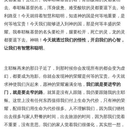
去。奉耶稣基督的名，浑身疲惫、难受酸软的灵都要退下去。哈
利路亚！今天就得着智慧和聪明，知道神的国是何等地重要，是
何等地宝贵！今天我们能够进入到神的国，那是何等丰盛的荣
耀。我奉耶稣基督的名头要松开，腿要松开，死亡的灵，龙的灵
都要退下去。神呐！
今天就透过我们的悟性，开启我们的心智，
让我们有智慧和聪明
。
主耶稣再来的那日子近了，到那时候你会发现所有的都会变为虚
幻，都要成为泡影。你就会发现神的荣耀是何等的宝贵。今天就
求神使我们兴起来，愿神的荣耀遍满全地，
我们就是要进窄的
门，就是要走窄的路
。就算是没有人跟随，我仍要跟随我的主耶
稣。这世上没有任何东西值得我们付上生命为代价，只有神的荣
耀，配得我们用生命为代价很多。人不理解我们，因为我们牺牲
出去很多与家人野餐的时间，出去旅游的时间，因为那我们觉着
不重要，没有意思。我们的家人觉着我们很僵化，其实想一想，