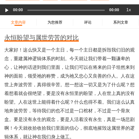
37 哈该书
38 撒迦利亚书
39 玛拉基书
Audio
1x
00:00
00:00
40 马太福音
41 马可福音
42 路加福音
Player
43 约翰福音
44 使徒行传
45 罗马书
文章内容
为您推荐
评论
系列文章
46 哥林多前书
47 哥林多后书
48 加拉太书
永恒盼望与属世劳苦的对比
49 以弗所书
50 腓利比书
51 歌罗西书
52 帖撒罗尼迦前书
53 帖撒罗尼迦后书
大家好！这么快又是一个主日，每一个主日都是拆毁我们旧的观
54 提摩太前书
55 提摩太后书
56 提多书
念，重建属神逻辑体系的时刻。今天就让我们带着一颗谦卑的
57 腓利门书
58 希伯来书
59 雅各书
60 彼得前书
心，让神的话进到我们里面，让我们可以在将来的日子坦然来到
神的面前，领受祂的称赞，成为祂又忠心又良善的仆人。人在这
61 彼得后书
62 约翰一书
63 约翰二书
世上奔波劳苦，真得很辛苦。想一想这一切又是为了什么呢？想
64 约翰三书
65 犹大书
66 启示录
圣经故事
着想着就会很绝望，要是没有永恒里的盼望，人在世上真的没有
神的愤怒系列
教会系列
智慧愚昧与狂妄
盼望。人在这世上能得着什么呢？什么也得不着。我们这么认真
争战系列
信望爱系列
学习系列
地奔波劳苦，等待我们的也不过是一口棺材，不过是一个骨灰
时间管理和学习方法
爱神系列
喜乐系列
盒。要是没有永生的观念，要是人活着没有永生，真是一场悲剧
管理系列
信仰根基系列
命定系列
建立荣耀教会
啊！今天就收拾收拾我们里面的信心，彻底地摧毁这属世界的逻
赶鬼系列
认识魔鬼的诡计
神所喜悦的人
辑体系，就让神在我们身上做工。