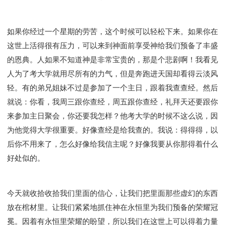
彰显神愤怒的器皿
新时代基督教变革研讨会
神同在系列
传道者的言语
信心系列
如果你经过一个星期的劳苦，这个时候可以轻松下来。如果你在
命定性格系列
使徒保罗的福音
属灵的世界
这世上活得很有压力，可以来到神面前享受神给我们预备了丰盛
耶稣基督的福音
智慧与悟性
从辖制中得自由
的恩典。人如果不知道神是非常宝贵的，那是个悲剧啊！我看见
破除属世界的价值观
如何恢复神的形像
人为了考大学就用尽所有的力气，但是奔跑进天国却看得云淡风
属灵人的好习惯
打开天上祝福的窗口
神迹系列
轻。有的弟兄姐妹不过是参加了一个主日，跟着我查查经。然后
愚蠢系列
胜过撒但系列
得胜的性格
就说：你看，我周三跟你查经，周五跟你查经，礼拜天还要跟你
耶和华是我的牧者
谨慎系列
快乐地活着
来参加主日聚会，你还要我怎样？他考大学的时候不这么说，因
恩典和真理系列
001B课程 - 解开迷思课程
为他觉得大学很重要。好像查经是给我查的。我说：得得得，以
001C课程 - 灵界故事
004课程 - 华人命定神学理念
后你不用来了，怎么好像给我信主呢？好像我要从你那得着什么
101课程 - 从寻求到信徒
102课程 - 医治释放中阶
好处似的。
103课程 - 圣经学习中阶
201课程 - 从信徒到门徒
301课程 - 领袖实操课程
302课程 - 新人接待
今天就收拾收拾我们里面的信心，让我们把里面那些虚幻的东西
308课程 - 牧养理论基础培训
Y131课程 - 主动学习
放在棺材里。让我们紧紧地抓住神在永恒里为我们预备的荣耀冠
Y132课程 - 职业策划
Y133课程 - 活出丰盛
冕。因着有永恒里荣耀的盼望，所以我们在这世上可以得着力量