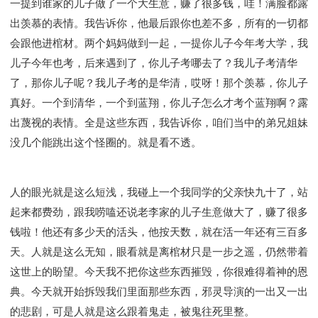
一提到谁家的儿子做了一个大生意，赚了很多钱，哇！满脸都露
出羡慕的表情。我告诉你，他最后跟你也差不多，所有的一切都
会跟他进棺材。两个妈妈做到一起，一提你儿子今年考大学，我
儿子今年也考，后来遇到了，你儿子考哪去了？我儿子考清华
了，那你儿子呢？我儿子考的是华清，哎呀！那个羡慕，你儿子
真好。一个到清华，一个到蓝翔，你儿子怎么才考个蓝翔啊？露
出蔑视的表情。全是这些东西，我告诉你，咱们当中的弟兄姐妹
没几个能跳出这个怪圈的。就是看不透。
人的眼光就是这么短浅，我碰上一个我同学的父亲快九十了，站
起来都费劲，跟我唠嗑还说老李家的儿子生意做大了，赚了很多
钱啦！他还有多少天的活头，他按天数，就在活一年还有三百多
天。人就是这么无知，眼看就是离棺材只是一步之遥，仍然带着
这世上的盼望。今天我不把你这些东西摧毁，你很难得着神的恩
典。今天就开始拆毁我们里面那些东西，邪灵导演的一出又一出
的悲剧，可是人就是这么跟着鬼走，被鬼往死里整。