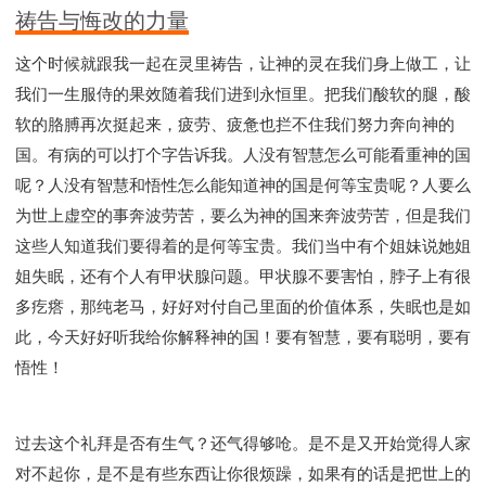
祷告与悔改的力量
这个时候就跟我一起在灵里祷告，让神的灵在我们身上做工，让
我们一生服侍的果效随着我们进到永恒里。把我们酸软的腿，酸
软的胳膊再次挺起来，疲劳、疲惫也拦不住我们努力奔向神的
国。有病的可以打个字告诉我。人没有智慧怎么可能看重神的国
呢？人没有智慧和悟性怎么能知道神的国是何等宝贵呢？人要么
为世上虚空的事奔波劳苦，要么为神的国来奔波劳苦，但是我们
这些人知道我们要得着的是何等宝贵。我们当中有个姐妹说她姐
姐失眠，还有个人有甲状腺问题。甲状腺不要害怕，脖子上有很
多疙瘩，那纯老马，好好对付自己里面的价值体系，失眠也是如
此，今天好好听我给你解释神的国！要有智慧，要有聪明，要有
悟性！
过去这个礼拜是否有生气？还气得够呛。是不是又开始觉得人家
对不起你，是不是有些东西让你很烦躁，如果有的话是把世上的