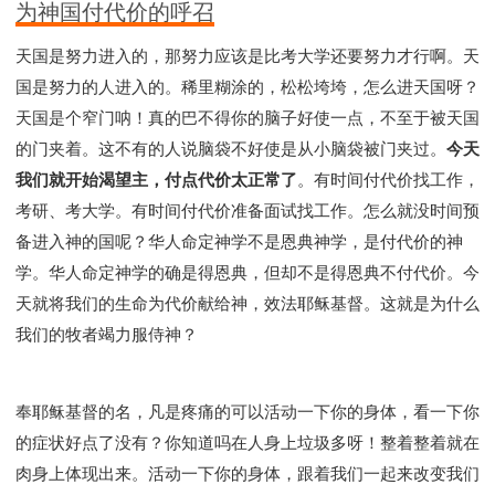
为神国付代价的呼召
天国是努力进入的，那努力应该是比考大学还要努力才行啊。天
国是努力的人进入的。稀里糊涂的，松松垮垮，怎么进天国呀？
天国是个窄门呐！真的巴不得你的脑子好使一点，不至于被天国
的门夹着。这不有的人说脑袋不好使是从小脑袋被门夹过。
今天
我们就开始渴望主，付点代价太正常了
。有时间付代价找工作，
考研、考大学。有时间付代价准备面试找工作。怎么就没时间预
备进入神的国呢？华人命定神学不是恩典神学，是付代价的神
学。华人命定神学的确是得恩典，但却不是得恩典不付代价。今
天就将我们的生命为代价献给神，效法耶稣基督。这就是为什么
我们的牧者竭力服侍神？
奉耶稣基督的名，凡是疼痛的可以活动一下你的身体，看一下你
的症状好点了没有？你知道吗在人身上垃圾多呀！整着整着就在
肉身上体现出来。活动一下你的身体，跟着我们一起来改变我们