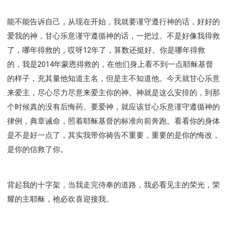
能不能告诉自己，从现在开始，我就要谨守遵行神的话，好好的
爱我的神，甘心乐意谨守遵循神的话，一把过。不是好像我得救
了，哪年得救的，哎呀12年了，算数还挺好。你是哪年得救
的，我是2014年蒙恩得救的，在他们身上看不到一点耶稣基督
的样子，充其量他知道主名，但是主不知道他。今天就甘心乐意
来爱主，尽心尽力尽意来爱主你的神。神就是这么安排的，到那
个时候真的没有后悔药。要爱神，就应该甘心乐意谨守遵循神的
律例，典章诫命，照着耶稣基督的标准向前奔跑。看看你的身体
是不是好一点了，其实我带你祷告不重要，重要的是你的悔改，
是你的信救了你。
背起我的十字架，当我走完侍奉的道路，我必看见主的荣光，荣
耀的主耶稣，祂必欢喜迎接我。