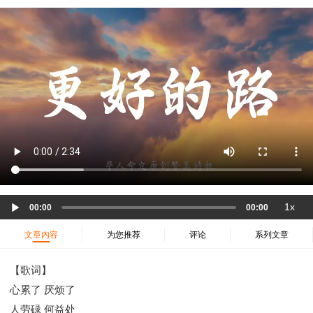
37 哈该书
38 撒迦利亚书
39 玛拉基书
40 马太福音
41 马可福音
42 路加福音
43 约翰福音
44 使徒行传
45 罗马书
46 哥林多前书
47 哥林多后书
48 加拉太书
49 以弗所书
50 腓利比书
51 歌罗西书
52 帖撒罗尼迦前书
53 帖撒罗尼迦后书
54 提摩太前书
55 提摩太后书
56 提多书
57 腓利门书
58 希伯来书
59 雅各书
60 彼得前书
61 彼得后书
62 约翰一书
63 约翰二书
64 约翰三书
65 犹大书
66 启示录
圣经故事
Audio
1x
00:00
00:00
神的愤怒系列
教会系列
智慧愚昧与狂妄
Player
争战系列
信望爱系列
学习系列
文章内容
为您推荐
评论
系列文章
时间管理和学习方法
爱神系列
喜乐系列
【歌词】
管理系列
信仰根基系列
命定系列
建立荣耀教会
心累了 厌烦了
赶鬼系列
认识魔鬼的诡计
神所喜悦的人
人劳碌 何益处