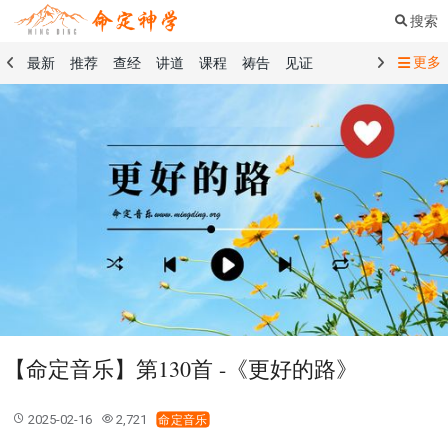
搜索
更多
最新
推荐
查经
讲道
课程
祷告
见证
命定音乐
命定书屋
命定奉献
命定神学
留言板
祷告精选
查经精选
讲道精选
课程精选
见证精选
101课程
创世记
马太福音
传道书
洗礼礼文
圣餐礼文
01 创世记
02 出埃及记
03 利未记
04 民数记
05 申命记
06 约书亚记
07 士师记
08 路得记
09 撒母耳记上
10 撒母耳记下
11 列王纪上
12 列王纪下
15 以斯拉记
16 尼希米记
17 以斯帖记
18 约伯记
19 诗篇
20 箴言
21 传道书
23 以赛亚书
【命定音乐】第130首 -《更好的路》
25 耶利米哀歌
27 但以理书
28 何西阿书
29 约珥书
30 阿摩司书
31 俄巴底亚书
32 约拿书
2025-02-16
2,721
命定音乐
33 弥迦书
34 那鸿书
35 哈巴谷书
36 西番雅书