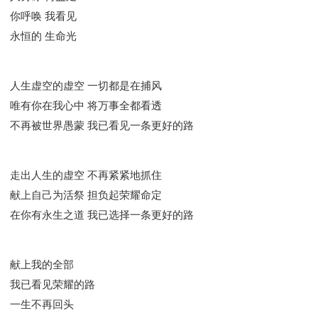
彰显神愤怒的器皿
新时代基督教变革研讨会
你呼唤 我看见
神同在系列
传道者的言语
信心系列
永恒的 生命光
命定性格系列
使徒保罗的福音
属灵的世界
耶稣基督的福音
智慧与悟性
从辖制中得自由
人生虚空的虚空 一切都是在捕风
破除属世界的价值观
如何恢复神的形像
唯有你在我心中 将万事全都看透
属灵人的好习惯
打开天上祝福的窗口
神迹系列
不再被世界愚蒙 我已看见一条更好的路
愚蠢系列
胜过撒但系列
得胜的性格
耶和华是我的牧者
谨慎系列
快乐地活着
走出人生的虚空 不再紧紧地抓住
恩典和真理系列
001B课程 - 解开迷思课程
献上自己为活祭 担负起荣耀命定
001C课程 - 灵界故事
004课程 - 华人命定神学理念
在你有永生之道 我已选择一条更好的路
101课程 - 从寻求到信徒
102课程 - 医治释放中阶
103课程 - 圣经学习中阶
201课程 - 从信徒到门徒
301课程 - 领袖实操课程
302课程 - 新人接待
献上我的全部
308课程 - 牧养理论基础培训
Y131课程 - 主动学习
我已看见荣耀的路
Y132课程 - 职业策划
Y133课程 - 活出丰盛
一生不再回头