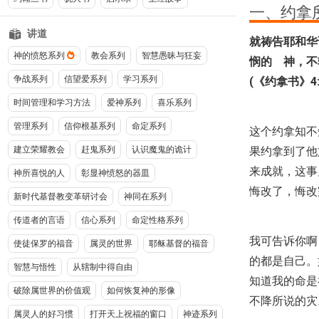
一、约拿
讲道
就祷告耶和华
神的愤怒系列
教会系列
智慧愚昧与狂妄
悯的 神，不
争战系列
信望爱系列
学习系列
(《约拿书》4:
时间管理和学习方法
爱神系列
喜乐系列
管理系列
信仰根基系列
命定系列
这个约拿知不
果约拿到了他
建立荣耀教会
赶鬼系列
认识魔鬼的诡计
来成就，这事
神所喜悦的人
彰显神愤怒的器皿
悔改了，悔改
新时代基督教变革研讨会
神同在系列
传道者的言语
信心系列
命定性格系列
我可告诉你啊
使徒保罗的福音
属灵的世界
耶稣基督的福音
的都是自己。
智慧与悟性
从辖制中得自由
知道我的命是
破除属世界的价值观
如何恢复神的形像
不降所说的灾
属灵人的好习惯
打开天上祝福的窗口
神迹系列