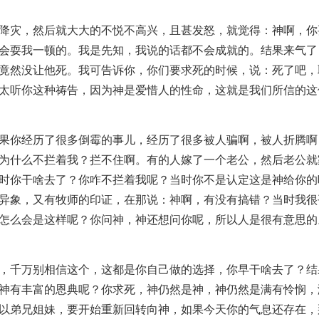
降灾，然后就大大的不悦不高兴，且甚发怒，就觉得：神啊，你
会耍我一顿的。我是先知，我说的话都不会成就的。结果来气了
竟然没让他死。我可告诉你，你们要求死的时候，说：死了吧，
太听你这种祷告，因为神是爱惜人的性命，这就是我们所信的这
果你经历了很多倒霉的事儿，经历了很多被人骗啊，被人折腾啊
为什么不拦着我？拦不住啊。有的人嫁了一个老公，然后老公就
时你干啥去了？你咋不拦着我呢？当时你不是认定这是神给你的
异象，又有牧师的印证，在那说：神啊，有没有搞错？当时我很
怎么会是这样呢？你问神，神还想问你呢，所以人是很有意思的
，千万别相信这个，这都是你自己做的选择，你早干啥去了？结
神有丰富的恩典呢？你求死，神仍然是神，神仍然是满有怜悯，
以弟兄姐妹，要开始重新回转向神，如果今天你的气息还存在，