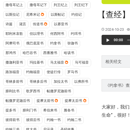
撒母耳记上
撒母耳记下
列王纪上
列王纪下
【查经】
以斯拉记
尼希米记
以斯帖记
约伯记
诗篇
箴言
传道书
以赛亚书
2024-10-23
耶利米哀歌
但以理书
何西阿书
约珥书
Audio
00:00
Player
阿摩司书
俄巴底亚书
约拿书
弥迦书
那鸿书
哈巴谷书
西番雅书
哈该书
相关经文
撒迦利亚书
玛拉基书
马太福音
马可福音
路加福音
约翰福音
使徒行传
罗马书
哥林多前书
哥林多后书
加拉太书
以弗所书
《约拿书》查
腓利比书
歌罗西书
帖撒罗尼迦前书
帖撒罗尼迦后书
提摩太前书
提摩太后书
大家好，我们
提多书
腓利门书
希伯来书
雅各书
生命”，很好
彼得前书
彼得后书
约翰一书
约翰二书
约翰三书
犹大书
启示录
圣经故事