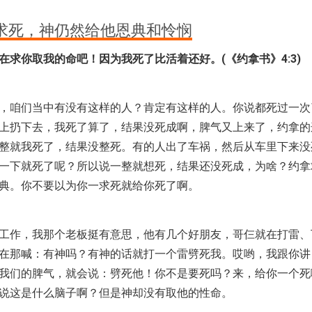
求死，神仍然给他恩典和怜悯
在求你取我的命吧！因为我死了比活着还好。(《约拿书》4:3)
，咱们当中有没有这样的人？肯定有这样的人。你说都死过一次
上扔下去，我死了算了，结果没死成啊，脾气又上来了，约拿的
整就我死了，结果没整死。有的人出了车祸，然后从车里下来没
一下就死了呢？所以说一整就想死，结果还没死成，为啥？约拿
典。你不要以为你一求死就给你死了啊。
工作，我那个老板挺有意思，他有几个好朋友，哥仨就在打雷、
在那喊：有神吗？有神的话就打一个雷劈死我。哎哟，我跟你讲
我们的脾气，就会说：劈死他！你不是要死吗？来，给你一个死
说这是什么脑子啊？但是神却没有取他的性命。