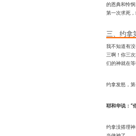
的恩典和怜悯
第一次求死，
三、约拿
我不知道有没
三啊！你三次
们的神就在等
约拿发怒，第
耶和华说：“你
约拿没搭理神
当做神了。