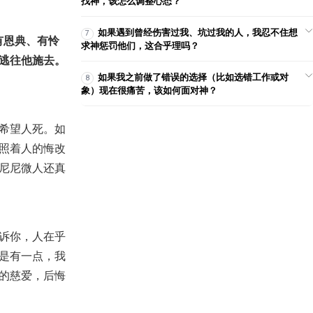
找神，该怎么调整心态？
2022-03-30
21,849
【课程】101课程（第2版）– 第2
如果遇到曾经伤害过我、坑过我的人，我忍不住想
7
有恩典、有怜
课 – 人活着需要神 - 恩典
求神惩罚他们，这合乎理吗？
2021-07-09
36,963
逃往他施去。
如果我之前做了错误的选择（比如选错工作或对
8
【查经】创世记 40章 - 解梦是出
象）现在很痛苦，该如何面对神？
于神
2023-04-21
51,409
希望人死。如
【讲道】-【传道者的言语系列】
12：人要归他永远的家！
照着人的悔改
2024-12-29
4,559
尼尼微人还真
【查经】创世记 31章 - 什么也夺
不去神的祝福
2023-03-10
70,209
【查经】利未记 4章 - 犯罪是有代
诉你，人在乎
价的
2020-10-23
26,721
是有一点，我
的慈爱，后悔
【查经】罗马书 8章 – 第2部分 -
我们已是神的儿女
2019-02-27
18,248