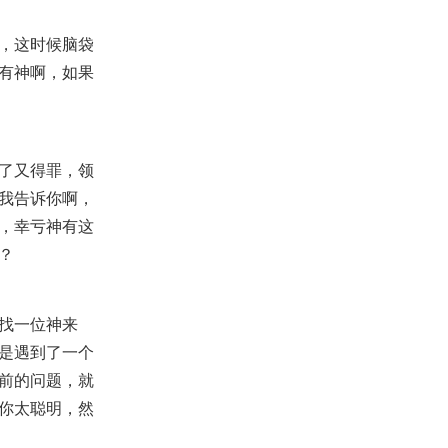
【查经】利未记 3章 - 把我们的脏
腑都奉献给神！
，这时候脑袋
2020-10-16
27,207
有神啊，如果
【讲道】有灵的活人
2019-06-09
15,092
【命定音乐】第130首 -《更好的
了又得罪，领
路》
2025-02-16
2,718
我告诉你啊，
，幸亏神有这
【课程】第二期全球网络研习会-
如何查经第1课-读了神的话就去
？
行
2019-11-22
26,084
【主日聚会祷告】- 立意为神的名
建殿
找一位神来
2025-11-23
1,266
是遇到了一个
【查经】箴言 12章 - 喜爱管教就
前的问题，就
是喜爱知识，恨恶责备就是畜
类！
2022-03-25
22,382
你太聪明，然
【线上祷告】- 愿神的旨意成就在