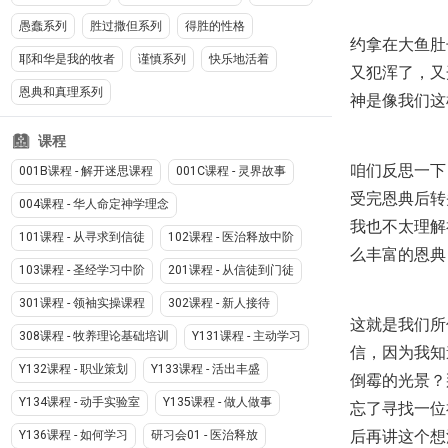
愚蠢系列
胜过撒但系列
得胜的性格
约拿在大鱼肚
耶和华是我的牧者
谨慎系列
快乐地活着
又犯浑了，又
恩典和真理系列
神是像我们这
课程
咱们反思一下
001B课程 - 解开迷思课程
001C课程 - 灵界故事
受完恩典后转
004课程 - 华人命定神学理念
我也不太理解
101课程 - 从寻求到信徒
102课程 - 医治释放中阶
么丰富的恩典
103课程 - 圣经学习中阶
201课程 - 从信徒到门徒
301课程 - 领袖实操课程
302课程 - 新人接待
这就是我们所
308课程 - 牧养理论基础培训
Y131课程 - 主动学习
信，因为我知
Y132课程 - 职业策划
Y133课程 - 活出丰盛
倒霉的光景？
Y134课程 - 动手实验室
Y135课程 - 做人做事
忘了寻找一位
后再讲这个想
Y136课程 - 如何学习
研习会01 - 医治释放