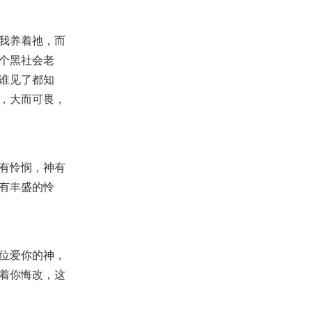
我身上！
2022-08-10
7,941
我养着祂，而
【查经】路加福音 17章 – 神的国
就在于我们心里面的选择！
个黑社会老
2021-02-03
37,557
谁见了都知
【线上祷告】主题：拆毁属世界
，大而可畏，
的价值体系
2022-08-16
7,785
【活出丰盛】庞氏骗局
2018-11-25
5,925
有怜悯，神有
有丰盛的怜
【讲道】- 在信的人凡事都能
2023-04-23
8,610
【主日聚会祷告】- 耶稣基督的福
音系列(5)：瞎眼的得看见！
位爱你的神，
2025-03-16
3,747
着你悔改，这