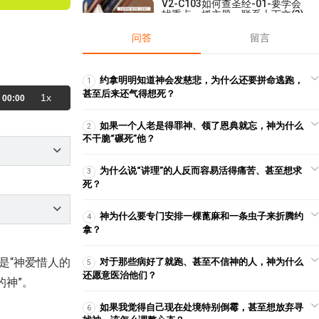
V2-C103如何查圣经-01-要学会
找重点，抓主题，联系上下文(3)
2025-05-17
1,629
问答
留言
【查经】帖撒罗尼迦后书 2章 -要
信真道，不要沉沦！
2025-06-25
15,481
约拿明明知道神会发慈悲，为什么还要拼命逃跑，
1
甚至后来还气得想死？
1x
00:00
【主日聚会祷告】- 【建立荣耀教
会系列】07：要谨慎，都要照着
在山上指示你的样式！
如果一个人老是得罪神、领了恩典就忘，神为什么
2
2024-09-22
3,345
不干脆“碾死”他？
【讲道】- 【建立荣耀教会系列】
01：我必再一次震动天地！
为什么说“讲理”的人反而容易活得痛苦、甚至想求
3
2024-08-11
6,369
死？
【查经】撒迦利亚书11章 - 愚昧
的牧人与待宰的群羊
神为什么要专门安排一棵蓖麻和一条虫子来折腾约
4
2025-07-18
2,764
拿？
【成为门徒系列】（一）- 门徒的
是“神爱惜人的
对于那些病好了就跑、甚至不信神的人，神为什么
5
标准！
还愿意医治他们？
2023-08-18
4,887
的神”。
【查经】出埃及记 29章 – 祭司的
如果我觉得自己现在处境特别倒霉，甚至想放弃寻
6
成圣之路 ！