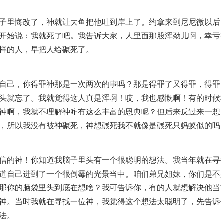
子里悔改了，神就让大鱼把他吐到岸上了。约拿来到尼尼微以后
开始说：我就死了吧。我告诉大家，人里面那股浑劲儿啊，幸亏
样的人，早把人给碾死了。
自己，你得罪神那是一次两次的事吗？那是得罪了又得罪，得罪
头就忘了。我就觉得这人真是浑啊！哎，我也感慨啊！有的时候
神啊，我就不理解神咋有这么丰富的恩典呢？但后来反过来一想
，所以我没有被神碾死，神想碾死我不就像是碾死只蚂蚁似的吗
信的神！你知道我脑子里头有一个很聪明的想法。我当年就在寻
道自己进到了一个很倒霉的光景当中。咱们弟兄姐妹，你们是不
那你的脑袋里头到底在想啥？我可告诉你，有的人就想解决他当
神。当时我就在寻找一位神，我觉得这个想法太聪明了，先告诉
法。