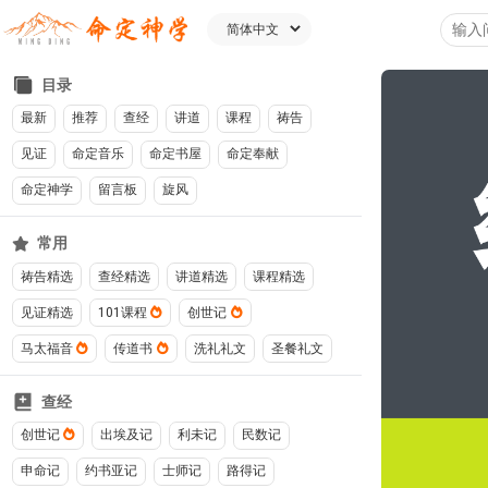
目录
最新
推荐
查经
讲道
课程
祷告
见证
命定音乐
命定书屋
命定奉献
命定神学
留言板
旋风
常用
祷告精选
查经精选
讲道精选
课程精选
见证精选
101课程
创世记
马太福音
传道书
洗礼礼文
圣餐礼文
查经
创世记
出埃及记
利未记
民数记
申命记
约书亚记
士师记
路得记