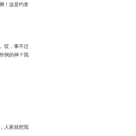
啊！这是约拿
。哎，事不过
怜悯的神？我
，人家就把我