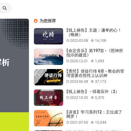
为您推荐
【线上祷告】主题：谦卑的心！
（晚祷）
2022-02-08
16,108
【命定音乐】第197首 -《照神所
指示的建造》
2025-12-21
1,093
【查经】使徒行传 6章 - 教会的管
理需要在悟性上认识神
2023-06-28
37,173
【线上祷告】 - 得着应许（2）
2022-10-25
5,370
【讲道】学习系列12：王位成了
网罗！
2021-07-03
15,044