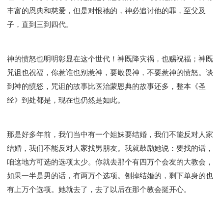
丰富的恩典和慈爱，但是对恨祂的，神必追讨他的罪，至父及
子，直到三到四代。
神的愤怒也明明彰显在这个世代！神既降灾祸，也赐祝福；神既
咒诅也祝福，你惹谁也别惹神，要敬畏神，不要惹神的愤怒。谈
到神的愤怒，咒诅的故事比医治蒙恩典的故事还多，整本《圣
经》到处都是，现在也仍然是如此。
那是好多年前，我们当中有一个姐妹要结婚，我们不能反对人家
结婚，我们不能反对人家找男朋友。我就鼓励她说：要找的话，
咱这地方可选的选项太少。你就去那个有四万个会友的大教会，
如果一半是男的话，有两万个选项。刨掉结婚的，剩下单身的也
有上万个选项。她就去了，去了以后在那个教会挺开心。