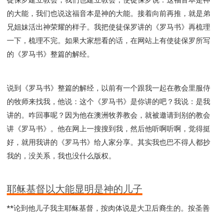
的大能，我们也说这福音本是神的大能。接着向前再推，就是弟
兄姐妹活出神荣耀的样子。我把使徒保罗讲的《罗马书》再梳理
一下，梳理不完。如果大家想看的话，在网站上有使徒保罗所写
的《罗马书》整篇的解经。
说到《罗马书》整篇的解经，以前有一个跟我一起在教会里服侍
的牧师来找我，他说：这个《罗马书》是你讲的吧？我说：是我
讲的。咋回事呢？因为他在澳洲牧养教会，就被邀请到别的教会
讲《罗马书》。他在网上一搜搜到我，然后他听啊听啊，觉得挺
好，就用我讲的《罗马书》给人家分享。其实我也巴不得人都抄
我的，没关系，我也没什么版权。
耶稣基督以大能显明是神的儿子
**论到他儿子我主耶稣基督，按肉体说是大卫后裔生的。按圣善