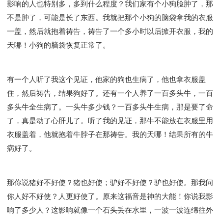
影响的人也特别多，多到什么程度？我们家有个小狗脸肿了，那
彰显神愤怒的器皿
新时代基督教变革研讨会
不是肿了，可能是长了东西。我就把那个小狗的脑袋拿我的衣服
神同在系列
传道者的言语
信心系列
一盖，然后就抱着祷告，祷告了一个多小时以后掀开衣服，我的
命定性格系列
使徒保罗的福音
属灵的世界
天哪！小狗的脑袋恢复正常了。
耶稣基督的福音
智慧与悟性
从辖制中得自由
破除属世界的价值观
如何恢复神的形像
属灵人的好习惯
打开天上祝福的窗口
神迹系列
有一个人听了我这个见证，他家的狗也生病了，他也拿衣服盖
愚蠢系列
胜过撒但系列
得胜的性格
住，然后祷告，结果狗好了。还有一个人养了一百多头牛，一百
多头牛全生病了。一头牛多少钱？一百多头牛生病，那是要了命
耶和华是我的牧者
谨慎系列
快乐地活着
了，真是动了心肝儿了。听了我的见证，那牛不能放在衣服里用
恩典和真理系列
001B课程 - 解开迷思课程
衣服盖着，他就抱着牛脖子在那祷告。我的天哪！结果所有的牛
001C课程 - 灵界故事
004课程 - 华人命定神学理念
病好了。
101课程 - 从寻求到信徒
102课程 - 医治释放中阶
103课程 - 圣经学习中阶
201课程 - 从信徒到门徒
301课程 - 领袖实操课程
302课程 - 新人接待
那你说猪好不好使？猪也好使；驴好不好使？驴也好使。那我问
308课程 - 牧养理论基础培训
Y131课程 - 主动学习
你人好不好使？人更好使了。原来这福音是神的大能！你说我影
响了多少人？这影响就像一个石头丢在水里，一波一波连绵往外
Y132课程 - 职业策划
Y133课程 - 活出丰盛