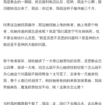
我是教会的一脚踢。然后接到电话以后，哎哟，我这个心啊，眼
泪都快流出来了。我说：你过来。我就这样子服侍她三个月。
结果这边她找我服侍，那边她找她上海的牧者。她上海那个牧
者，给她传递的观念是啥呢？就是“我们愿意宁可生病病死，也
不要去相信什么灵恩。”那是灵恩不灵恩的问题吗？那是神的大
能还是不是神的大能的问题。
那个牧者挺坏，就给她讲了一大堆让她害怕的东西，灵恩教会怎
么回事，就讲一大堆。但怎么就不关心她得忧郁症呢？怎么就不
关心她这个问题能不能得释放？太可恶了。后来有一天她来找
我，整个人都已经崩溃了。刚好她爸爸妈妈来新加坡看她，我就
带她祷告，魔鬼权势纹丝不动，唉！这家伙怎么整？
当时我的嘴唇都干裂了，我说：走，咱们下去喝点水。走出教会