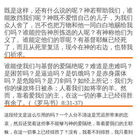
既是这样，还有什么说的呢？神若帮助我们，谁
能敌挡我们呢？神既不爱惜自己的儿子，为我们
众人舍了，岂不也把万物和他一同白白地赐给我
们吗？谁能控告神所拣选的人呢？有神称他们为
义了。谁能定他们的罪呢？有基督耶稣已经死
了，而且从死里复活，现今在神的右边，也替我
们祈求。
谁能使我们与基督的爱隔绝呢？难道是患难吗？
是困苦吗？是逼迫吗？是饥饿吗？是赤身露体
吗？是危险吗？是刀剑吗？如经上所记：我们为
你的缘故终日被杀；人看我们如将宰的羊。然
而，靠着爱我们的主，在这一切的事上已经得胜
有余了。(《罗马书》8:31-37)
这段经文是这么引用的吗？一个人分不清这是咒诅所带来的悲
哀，然后还觉着这些事不能够与神的爱隔绝，靠着爱我们的主耶
稣，在这一切事上已经得胜了？没有，我看不到得胜，我只看到