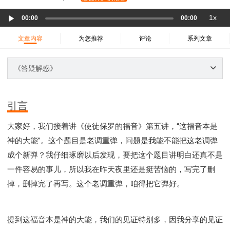
37 哈该书
38 撒迦利亚书
39 玛拉基书
Audio
1x
40 马太福音
41 马可福音
42 路加福音
00:00
00:00
Player
43 约翰福音
44 使徒行传
45 罗马书
文章内容
为您推荐
评论
系列文章
46 哥林多前书
47 哥林多后书
48 加拉太书
49 以弗所书
50 腓利比书
51 歌罗西书
《答疑解惑》
52 帖撒罗尼迦前书
53 帖撒罗尼迦后书
54 提摩太前书
55 提摩太后书
56 提多书
引言
57 腓利门书
58 希伯来书
59 雅各书
60 彼得前书
大家好，我们接着讲《使徒保罗的福音》第五讲，“这福音本是
61 彼得后书
62 约翰一书
63 约翰二书
神的大能”。这个题目是老调重弹，问题是我能不能把这老调弹
64 约翰三书
65 犹大书
66 启示录
圣经故事
成个新弹？我仔细琢磨以后发现，要把这个题目讲明白还真不是
神的愤怒系列
教会系列
智慧愚昧与狂妄
一件容易的事儿，所以我在昨天夜里还是挺苦恼的，写完了删
争战系列
信望爱系列
学习系列
掉，删掉完了再写。这个老调重弹，咱得把它弹好。
时间管理和学习方法
爱神系列
喜乐系列
管理系列
信仰根基系列
命定系列
建立荣耀教会
赶鬼系列
认识魔鬼的诡计
神所喜悦的人
提到这福音本是神的大能，我们的见证特别多，因我分享的见证