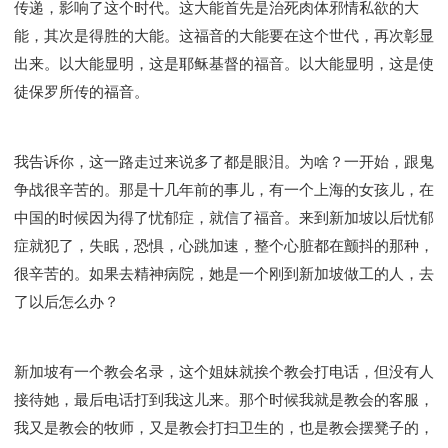
传递，影响了这个时代。这大能首先是治死肉体邪情私欲的大
Y134课程 - 动手实验室
Y135课程 - 做人做事
能，其次是得胜的大能。这福音的大能要在这个世代，再次彰显
Y136课程 - 如何学习
研习会01 - 医治释放
出来。以大能显明，这是耶稣基督的福音。以大能显明，这是使
研习会01 - 如何读圣经
研习会01 - 得着命定成为祝福
徒保罗所传的福音。
研习会01 - 得胜教会的启示
研习会01 - 教会的牧养
研习会02 - 医治释放
研习会02 - 如何查圣经
研习会02 - 得着命定成为祝福
我告诉你，这一路走过来说多了都是眼泪。为啥？一开始，跟鬼
争战很辛苦的。那是十几年前的事儿，有一个上海的女孩儿，在
研习会02 - 得胜教会的启示
研习会02 - 教会的牧养
中国的时候因为得了忧郁症，就信了福音。来到新加坡以后忧郁
研习会03 - 医治释放特会
研习会03 - 成为门徒特会
症就犯了，失眠，恐惧，心跳加速，整个心脏都在颤抖的那种，
很辛苦的。如果去精神病院，她是一个刚到新加坡做工的人，去
了以后怎么办？
新加坡有一个教会名录，这个姐妹就挨个教会打电话，但没有人
接待她，最后电话打到我这儿来。那个时候我就是教会的客服，
我又是教会的牧师，又是教会打扫卫生的，也是教会摆凳子的，