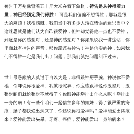
彰显神愤怒的器皿
新时代基督教变革研讨会
祷告千万别像背着五十斤大米在看下象棋，
祷告是从神得着力
神同在系列
传道者的言语
信心系列
量，神已经预定我们得胜！
可是我们偏偏不想得胜，那就是很
命定性格系列
使徒保罗的福音
属灵的世界
大的麻烦！我很感慨，我们当中有多少人活在错误的迷思当中？
耶稣基督的福音
智慧与悟性
从辖制中得自由
这迷思就是他们认为自己很爱神，但神却觉得他一点也不爱神，
破除属世界的价值观
如何恢复神的形像
到底是你的感觉对，还是神的感觉对？你如果说我一讲这话，你
属灵人的好习惯
打开天上祝福的窗口
神迹系列
里面就有控告的声音，那你应该被控告！神是信实的神，如果我
愚蠢系列
胜过撒但系列
得胜的性格
们不得胜一定是我们出了问题，那我们就把问题纠正过来。
耶和华是我的牧者
谨慎系列
快乐地活着
恩典和真理系列
001B课程 - 解开迷思课程
世上最愚蠢的人莫过于自以为是，非得跟神掰手腕。神说你不爱
001C课程 - 灵界故事
004课程 - 华人命定神学理念
祂，你却说你很爱神。我就很诧异，你应该跟神说你没整对，没
101课程 - 从寻求到信徒
102课程 - 医治释放中阶
整对咱们就给整对不就得了？你跟神能掰扯出什么来呢？掰扯出
103课程 - 圣经学习中阶
201课程 - 从信徒到门徒
一身的病！有一些个咱们一起信主多年的姐妹，得了很严重的痔
301课程 - 领袖实操课程
302课程 - 新人接待
疮，肠子都快烂出洞来了，你还说你很爱神吗？爱神能爱出痔疮
308课程 - 牧养理论基础培训
Y131课程 - 主动学习
来？爱神能爱出头晕、牙疼、癌症，爱神能爱出一身的病来？
Y132课程 - 职业策划
Y133课程 - 活出丰盛