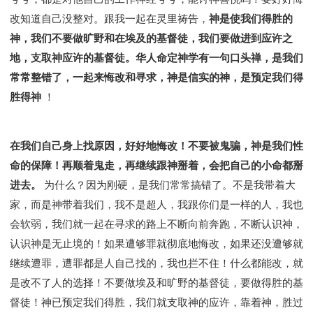
改知道自己没整对。跟我一起在灵里祷告，
神是使我们得胜的
神，我们不要做旷野和在埃及的基督徒，我们要做进到应许之
地，支取神应许的基督徒。华人命定神学有一句口头禅，是我们
常常整错了，一起来悔改和寻求，神是信实的神，是预定我们得
胜得神
！
在我们自己身上找原因，好好地悔改！不要被鬼骗，神是我们性
命的保障！再顺着鬼走，再继续跟神掰着，会把自己的小命都掰
进去。
为什么？因为刚硬，是我们常常搞错了。不是我带着大
家，而是神带着我们，我不是超人，我跟你们是一样的人，我也
会软弱，我们就一起在寻求的路上不断向前奔跑，不断认识神，
认识神是无止境的！如果遭够罪就彻底地悔改，如果还没遭够就
继续遭罪，遭罪都是人自己找的，我也拦不住！什么都能改，就
是改不了人的选择！不要做埃及和旷野的基督徒，要做得胜的基
督徒！神已预定我们得胜，我们就支取神的应许，靠着神，胜过