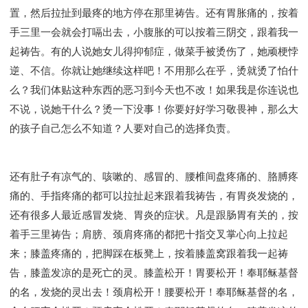
置，然后拉扯到最疼的地方停在那里祷告。还有胃胀痛的，按着
手三里一会就会打嗝出去，小腹胀的可以按着三阴交，跟着我一
起祷告。有的人说她女儿得抑郁症，做菜手被烫伤了，她顽梗悖
逆、不信。你就让她继续这样吧！不用那么在乎，烫就烫了怕什
么？我们体贴这种东西的恶习到今天也不改！如果我是你连说也
不说，说她干什么？烫一下没事！你要好好学习敬畏神，那么大
的孩子自己怎么不知道？人要对自己的选择负责。
还有肚子有凉气的、咳嗽的、感冒的、腰椎间盘疼痛的、胳膊疼
痛的、手指疼痛的都可以拉扯起来跟着我祷告，有胃炎发烧的，
还有很多人最近感冒发烧、胃炎的症状。凡是跟肠胃有关的，按
着手三里祷告；肩膀、颈肩疼痛的都把十指交叉掌心向上拉起
来；膝盖疼痛的，把脚踩在板凳上，按着膝盖窝跟着我一起祷
告，膝盖发凉的是死亡的灵。膝盖松开！胃要松开！奉耶稣基督
的名，发烧的灵出去！颈肩松开！腰要松开！奉耶稣基督的名，