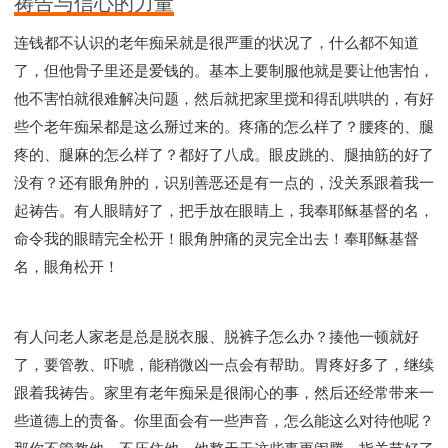
祷告与信心的力量
连钱都不认识的老年痴呆就是很严重的状况了，什么都不知道
了，但他骨子里还是爱钱的。基本上要制服他就是要让他害怕，
他不害怕就很难解决问题，然后就把家里搅和得乱哄哄的，有好
些个老年痴呆都是这么掰过来的。疼痛的怎么样了？腰疼的、腿
疼的、腿麻的怎么样了？都好了八成。眼皮跳的、腿抽筋的好了
没有？还有眼角肿的，识别善恶还是有一点的，没关系跟着我一
起祷告。有人眼睛好了，把手放在眼睛上，我奉耶稣基督的名，
命令我的眼睛完全松开！眼角肿痛的灵完全出去！奉耶稣基督
名，眼角松开！
有人问老人家老是总是脱衣服、脱裤子怎么办？揍他一顿就好
了，要管教、吓唬，能稍微凶一点会有帮助。胃疼好多了，继续
跟着我祷告。家里有老年痴呆是很闹心的事，然后还经常带来一
些道德上的责备。你里面会有一些声音，怎么能这么对待他呢？