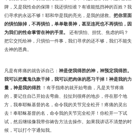
牌，又是我性命的保障！我还惧怕谁？有谁能抵挡神的百姓？我
们寻求的永远不够！耶和华是我的亮光，是我的拯救。
把你里面
的惧怕除掉，不再惧怕，单单敬畏神，甚至连死也不再惧怕，因
为我们的性命掌管在神的手里。
还有惧怕、担忧、焦虑的吗？
把它交托给神，只惧怕一件事，我们寻求的还不够，我们不能失
去神的恩典。
凡是有疼痛的就告诉自己：
神是使我得胜的神，神预定我得胜。
我可以把魔鬼仇敌干掉，我可以把肉体的恶习干掉！神是我的力
量，神是我的得胜
！有手指疼的就开始弯曲，凡是关节疼痛
的，要记住自己开始去弯曲、拉扯到很疼的地步，停在那个地
方，我奉耶稣基督的名，命令我的关节完全松开！疼痛的灵出
去！奉耶稣基督的名，命令我的关节完全松开！你松开一下试
试，然后继续像我带你祷告方法去操作。如果我讲话不清楚的时
候，可以打个字通知我。