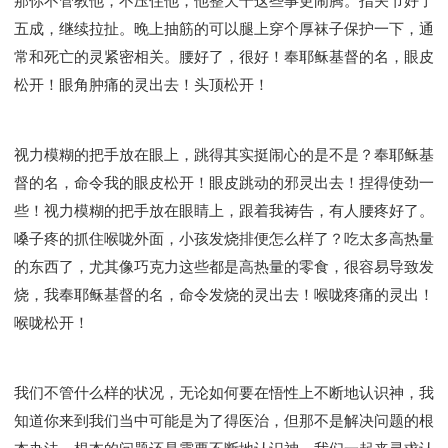
那你不管教他，不压住他，他整天干这些事更闹腾。指关节好了
五成，继续拉扯。晚上抽筋的可以腿上穿个厚袜子保护一下，通
常和死亡的灵紧密相关。腰好了，很好！奉耶稣基督的名，眼皮
松开！眼角肿痛的灵出去！头顶松开！
视力模糊的把手放在眼上，跳得其实挺闹心的是不是？奉耶稣基
督的名，命令我的眼皮松开！眼皮跳动的邪灵出去！捏得使劲一
些！视力模糊的把手放在眼睛上，跟着我祷告，有人腰疼好了。
嗓子疼的抓住喉咙外面，小孩发烧排便怎么样了？吃太多高热量
的东西了，尤其像巧克力这些都是高热量的零食，很容易导致发
烧，我奉耶稣基督的名，命令发烧的灵出去！喉咙疼痛的灵出！
喉咙松开！
我们不管什么样的状况，无论如何要在悟性上不断地认识神，我
知道你来到我们当中可能是为了得医治，但那不是解决问题的根