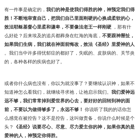
有一件事是确定的，
我们的神是使我们得胜的神，神预定我们得
胜！不断地审查自己，把我们自己里面刚硬的心换成柔软的心，
效法耶稣基督心里柔和谦卑，不要像法老王一样刚硬
，那有什
么好处？后来埃及的追兵都葬身在红海的海底，
不要跟神掰扯，
如果我们生病，我们就在神面前悔改，效法《圣经》里爱神的人
。我们当中许多得忧郁症的都好了，失眠的、皮肤病的、关节炎
的，各种各样的疾病也好了。
或者你什么病也没有，你以为就没事了？要继续认识神，如果不
知道神怎么看我们，就继续寻求祂，让祂启示我们。
我们爱神远
远不够，我们常常掉到爱世界的心去，要好好的回转到神的面
前，不要以为做得够多了，永远不够！
你说听了我的的话你怎
么感觉在被控告？这不是控告，这叫做责备，你说什么时候是个
头？
《圣经》说要尽心、尽意、尽力爱主你的神，如果你真的是
爱神的人，神预定你得胜。