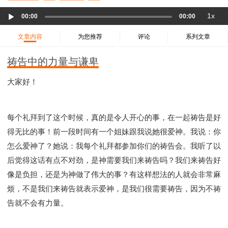
37 哈该书
38 撒迦利亚书
39 玛拉基书
Audio
1x
00:00
00:00
40 马太福音
41 马可福音
42 路加福音
Player
43 约翰福音
44 使徒行传
45 罗马书
文章内容
为您推荐
评论
系列文章
46 哥林多前书
47 哥林多后书
48 加拉太书
祷告中的力量与谦卑
49 以弗所书
50 腓利比书
51 歌罗西书
52 帖撒罗尼迦前书
53 帖撒罗尼迦后书
大家好！
54 提摩太前书
55 提摩太后书
56 提多书
57 腓利门书
58 希伯来书
59 雅各书
60 彼得前书
每个礼拜到了这个时候，真的是令人开心的事，在一起祷告是好
61 彼得后书
62 约翰一书
63 约翰二书
得无比的事！前一段时间有一个姐妹跟我说她很爱神。我说：你
64 约翰三书
65 犹大书
66 启示录
圣经故事
怎么爱神了？她说：我每个礼拜都参加你们的祷告会。我听了以
神的愤怒系列
教会系列
智慧愚昧与狂妄
后觉得这话有点不对劲，是神需要我们来祷告吗？我们来祷告好
争战系列
信望爱系列
学习系列
像是负担，还是为神做了伟大的事？有这样想法的人就会非常麻
时间管理和学习方法
爱神系列
喜乐系列
烦，不是我们来祷告就表示爱神，是我们很需要祷告，因为不祷
管理系列
信仰根基系列
命定系列
建立荣耀教会
告就不会有力量。
赶鬼系列
认识魔鬼的诡计
神所喜悦的人