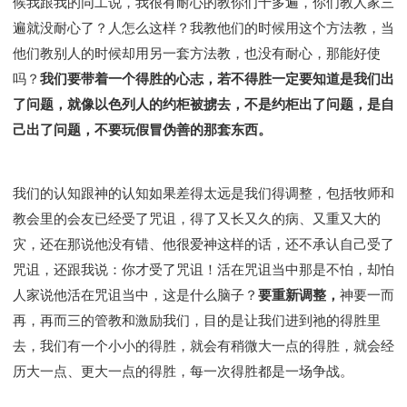
候我跟我的同工说，我很有耐心的教你们十多遍，你们教人家三
遍就没耐心了？人怎么这样？我教他们的时候用这个方法教，当
他们教别人的时候却用另一套方法教，也没有耐心，那能好使
吗？
我们要带着一个得胜的心志，若不得胜一定要知道是我们出
了问题，就像以色列人的约柜被掳去，不是约柜出了问题，是自
己出了问题，不要玩假冒伪善的那套东西。
我们的认知跟神的认知如果差得太远是我们得调整，包括牧师和
教会里的会友已经受了咒诅，得了又长又久的病、又重又大的
灾，还在那说他没有错、他很爱神这样的话，还不承认自己受了
咒诅，还跟我说：你才受了咒诅！活在咒诅当中那是不怕，却怕
人家说他活在咒诅当中，这是什么脑子？
要重新调整，
神要一而
再，再而三的管教和激励我们，目的是让我们进到祂的得胜里
去，我们有一个小小的得胜，就会有稍微大一点的得胜，就会经
历大一点、更大一点的得胜，每一次得胜都是一场争战。