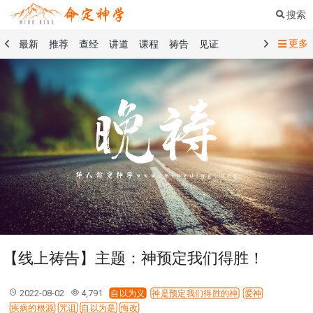
搜索
更多
最新
推荐
查经
讲道
课程
祷告
见证
命定音乐
命定书屋
命定奉献
命定神学
留言板
祷告精选
查经精选
讲道精选
课程精选
见证精选
101课程
创世记
马太福音
传道书
洗礼礼文
圣餐礼文
01 创世记
02 出埃及记
03 利未记
04 民数记
05 申命记
06 约书亚记
07 士师记
08 路得记
09 撒母耳记上
10 撒母耳记下
11 列王纪上
12 列王纪下
15 以斯拉记
16 尼希米记
17 以斯帖记
18 约伯记
19 诗篇
20 箴言
21 传道书
23 以赛亚书
【线上祷告】主题：神预定我们得胜！
25 耶利米哀歌
27 但以理书
28 何西阿书
29 约珥书
30 阿摩司书
31 俄巴底亚书
32 约拿书
2022-08-02
4,791
自以为义
神是预定我们得胜的神
爱神
33 弥迦书
34 那鸿书
35 哈巴谷书
36 西番雅书
疾病的根源
咒诅
自以为是
悔改