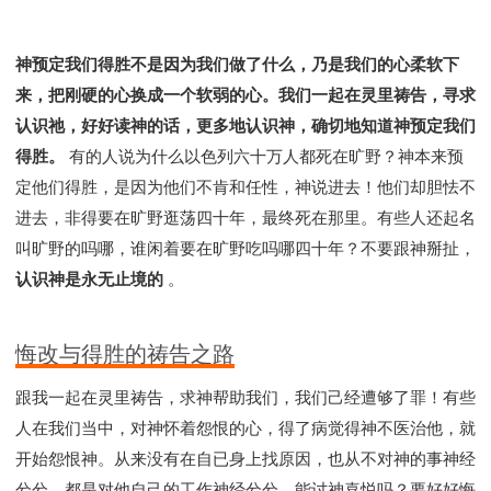
神预定我们得胜不是因为我们做了什么，乃是我们的心柔软下
来，把刚硬的心换成一个软弱的心。我们一起在灵里祷告，寻求
认识祂，好好读神的话，更多地认识神，确切地知道神预定我们
得胜。
有的人说为什么以色列六十万人都死在旷野？神本来预
定他们得胜，是因为他们不肯和任性，神说进去！他们却胆怯不
进去，非得要在旷野逛荡四十年，最终死在那里。有些人还起名
叫旷野的吗哪，谁闲着要在旷野吃吗哪四十年？不要跟神掰扯，
认识神是永无止境的
。
悔改与得胜的祷告之路
跟我一起在灵里祷告，求神帮助我们，我们己经遭够了罪！有些
人在我们当中，对神怀着怨恨的心，得了病觉得神不医治他，就
开始怨恨神。从来没有在自已身上找原因，也从不对神的事神经
兮兮，都是对他自己的工作神经兮兮，能讨神喜悦吗？要好好悔