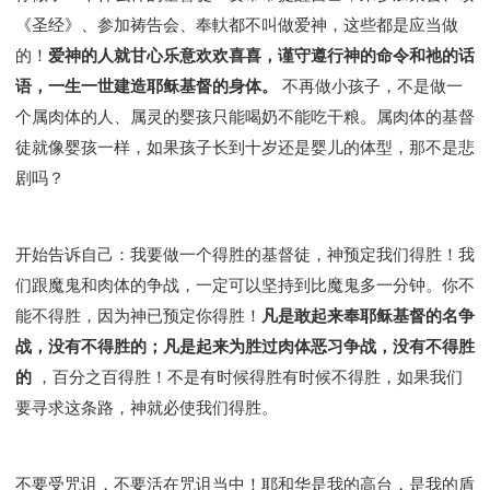
《圣经》、参加祷告会、奉軑都不叫做爱神，这些都是应当做
的！
爱神的人就甘心乐意欢欢喜喜，谨守遵行神的命令和祂的话
语，一生一世建造耶稣基督的身体。
不再做小孩子，不是做一
个属肉体的人、属灵的婴孩只能喝奶不能吃干粮。属肉体的基督
徒就像婴孩一样，如果孩子长到十岁还是婴儿的体型，那不是悲
剧吗？
开始告诉自己：我要做一个得胜的基督徒，神预定我们得胜！我
们跟魔鬼和肉体的争战，一定可以坚持到比魔鬼多一分钟。你不
能不得胜，因为神已预定你得胜！
凡是敢起来奉耶稣基督的名争
战，没有不得胜的；凡是起来为胜过肉体恶习争战，没有不得胜
的
，百分之百得胜！不是有时候得胜有时候不得胜，如果我们
要寻求这条路，神就必使我们得胜。
不要受咒诅，不要活在咒诅当中！耶和华是我的高台，是我的盾