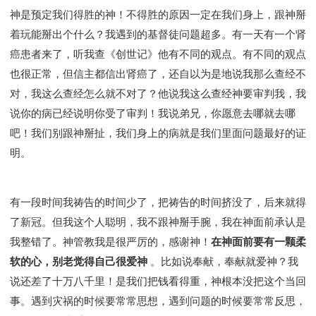
Y134课程 - 动手实验室
Y135课程 - 做人做事
神是预定我们得胜的神！不得胜的原因一定在我们身上，跟神掰
Y136课程 - 如何学习
研习会01 - 医治释放
着玩能掰出个什么？我遇到的基督徒问题超多。有一天有一个肾
研习会01 - 如何读圣经
研习会01 - 得着命定成为祝福
癌患者来了，听我查《创世记》他有不同的观点。有不同的观点
研习会01 - 得胜教会的启示
研习会01 - 教会的牧养
也很正常，但信主都信出肾癌了，还自以为是地说我那么查经不
研习会02 - 医治释放
研习会02 - 如何查圣经
对，我这么查经怎么就不对了？他说我这么查经神要审判我，我
研习会02 - 得着命定成为祝福
说你的病已经说明你受了审判！我说弟兄，你愿意去哪就去哪
吧！我们别跟神掰扯，我们身上的病就是我们里面问题最好的证
研习会02 - 得胜教会的启示
研习会02 - 教会的牧养
明。
研习会03 - 医治释放特会
研习会03 - 成为门徒特会
有一段时间我祷告的时间少了，把祷告的时间挤没了，后来就得
了新冠。但我这个人聪明，我不跟神掰手腕，我在神面前承认是
我整错了。神管教我是很严厉的，感谢神！
在神面前要有一颗柔
软的心，别老觉得自己很爱神
。比如说奉献，奉献就爱神？我
说还差了十万八千里！是我们把钱看得重，神根本没把这个当回
事。遇到灾祸的时候要常常思想，遇到问题的时候要常常反思，