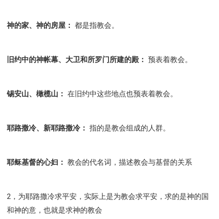
彰显神愤怒的器皿
新时代基督教变革研讨会
神同在系列
传道者的言语
信心系列
神的家、神的房屋：
都是指教会。
命定性格系列
使徒保罗的福音
属灵的世界
耶稣基督的福音
智慧与悟性
从辖制中得自由
旧约中的神帐幕、大卫和所罗门所建的殿：
预表着教会。
破除属世界的价值观
如何恢复神的形像
属灵人的好习惯
打开天上祝福的窗口
神迹系列
愚蠢系列
胜过撒但系列
得胜的性格
锡安山、橄榄山：
在旧约中这些地点也预表着教会。
耶和华是我的牧者
谨慎系列
快乐地活着
恩典和真理系列
001B课程 - 解开迷思课程
耶路撒冷、新耶路撒冷：
指的是教会组成的人群。
001C课程 - 灵界故事
004课程 - 华人命定神学理念
101课程 - 从寻求到信徒
102课程 - 医治释放中阶
耶稣基督的心妇：
教会的代名词，描述教会与基督的关系
103课程 - 圣经学习中阶
201课程 - 从信徒到门徒
301课程 - 领袖实操课程
302课程 - 新人接待
308课程 - 牧养理论基础培训
Y131课程 - 主动学习
2，为耶路撒冷求平安，实际上是为教会求平安，求的是神的国
Y132课程 - 职业策划
Y133课程 - 活出丰盛
和神的意，也就是求神的教会