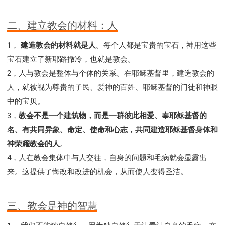
Y134课程 - 动手实验室
Y135课程 - 做人做事
Y136课程 - 如何学习
研习会01 - 医治释放
二、建立教会的材料：人
研习会01 - 如何读圣经
研习会01 - 得着命定成为祝福
1，
建造教会的材料就是人
。每个人都是宝贵的宝石，神用这些
研习会01 - 得胜教会的启示
研习会01 - 教会的牧养
宝石建立了新耶路撒冷，也就是教会。
研习会02 - 医治释放
研习会02 - 如何查圣经
2，人与教会是整体与个体的关系。在耶稣基督里，建造教会的
研习会02 - 得着命定成为祝福
人，就被视为尊贵的子民、爱神的百姓、耶稣基督的门徒和神眼
研习会02 - 得胜教会的启示
研习会02 - 教会的牧养
中的宝贝。
研习会03 - 医治释放特会
研习会03 - 成为门徒特会
3，
教会不是一个建筑物，而是一群彼此相爱、奉耶稣基督的
名、有共同异象、命定、使命和心志，共同建造耶稣基督身体和
神荣耀教会的人
。
4，人在教会集体中与人交往，自身的问题和毛病就会显露出
来。这提供了悔改和改进的机会，从而使人变得圣洁。
三、教会是神的智慧