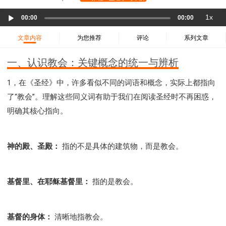
37 哈该书
38 撒迦利亚书
39 玛拉基书
Audio
1x
40 马太福音
41 马可福音
42 路加福音
00:00
00:00
Player
43 约翰福音
44 使徒行传
45 罗马书
文章内容
为您推荐
评论
系列文章
46 哥林多前书
47 哥林多后书
48 加拉太书
一、认识教会：关键概念的统一与辨析
49 以弗所书
50 腓利比书
51 歌罗西书
52 帖撒罗尼迦前书
53 帖撒罗尼迦后书
1，在《圣经》中，许多看似不同的词语和概念，实际上都指向
54 提摩太前书
55 提摩太后书
56 提多书
了“教会”。理解这些同义词有助于我们在阅读圣经时不再困惑，
57 腓利门书
58 希伯来书
59 雅各书
60 彼得前书
明确其核心指向。
61 彼得后书
62 约翰一书
63 约翰二书
64 约翰三书
65 犹大书
66 启示录
圣经故事
神的殿、圣殿：
指的不是具体的建筑物，而是教会。
神的愤怒系列
教会系列
智慧愚昧与狂妄
争战系列
信望爱系列
学习系列
基督里、在耶稣基督里：
指的是教会。
时间管理和学习方法
爱神系列
喜乐系列
管理系列
信仰根基系列
命定系列
建立荣耀教会
赶鬼系列
认识魔鬼的诡计
神所喜悦的人
基督的身体：
清晰地指教会。