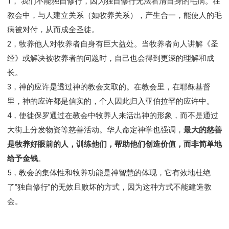
1， 我们不能独自修行，因为独自修行无法看清自身的毛病。在
教会中，与人建立关系（如牧养关系），产生合一，能使人的毛
病被对付，从而成全圣徒。
2，牧养他人对牧养者自身有巨大益处。当牧养者向人讲解《圣
经》或解决被牧养者的问题时，自己也会得到更深的理解和成
长。
3，神的应许是透过神的教会支取的。在教会里，在耶稣基督
里，神的应许都是信实的，个人因此归入亚伯拉罕的应许中。
4，使徒保罗通过在教会中牧养人来活出神的形象，而不是通过
大街上分发物资等慈善活动。华人命定神学也强调，
最大的慈善
是牧养好眼前的人，训练他们，帮助他们创造价值，而非简单地
给予金钱
。
5，教会的集体性和牧养功能是神智慧的体现，它有效地杜绝
了“独自修行”的无效且败坏的方式，因为这种方式不能建造教
会。