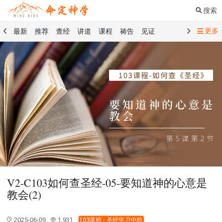
搜索
更多
最新
推荐
查经
讲道
课程
祷告
见证
命定音乐
命定书屋
命定奉献
命定神学
留言板
祷告精选
查经精选
讲道精选
课程精选
见证精选
101课程
创世记
马太福音
传道书
洗礼礼文
圣餐礼文
01 创世记
02 出埃及记
03 利未记
04 民数记
05 申命记
06 约书亚记
07 士师记
08 路得记
09 撒母耳记上
10 撒母耳记下
11 列王纪上
12 列王纪下
15 以斯拉记
16 尼希米记
17 以斯帖记
18 约伯记
19 诗篇
20 箴言
21 传道书
23 以赛亚书
V2-C103如何查圣经-05-要知道神的心意是
25 耶利米哀歌
27 但以理书
28 何西阿书
教会(2)
29 约珥书
30 阿摩司书
31 俄巴底亚书
32 约拿书
33 弥迦书
34 那鸿书
35 哈巴谷书
36 西番雅书
2025-06-09
1,931
103课程 - 圣经学习中阶