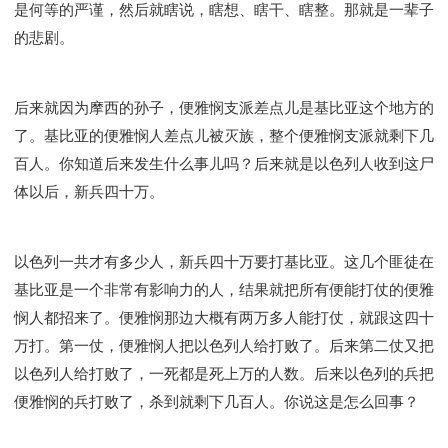
是何等的严谨，然后就瞎说，瞎想、瞎干、瞎整。那就是一辈子
的悲剧。
后来就因为摩西的孙子，便雅悯支派差点儿是基比亚这个地方的
了。基比亚的便雅悯人差点儿被灭族，整个便雅悯支派就剩下几
百人。你知道后来发生什么事儿吗？后来就是以色列人收到这尸
体以后，新兵四十万。
以色列一共才有多少人，新兵四十万要打基比亚。这几个匪徒在
基比亚是一个非常有影响力的人，结果就把所有便能打仗的便雅
悯人都招来了。便雅悯那边大概有两万多人能打仗，就跟这四十
万打。第一仗，便雅悯人把以色列人给打败了。后来第二仗又把
以色列人给打败了，一死都是死上万的人数。后来以色列的兵把
便雅悯的兵打败了，杀到就剩下几百人。你说这是怎么回事？