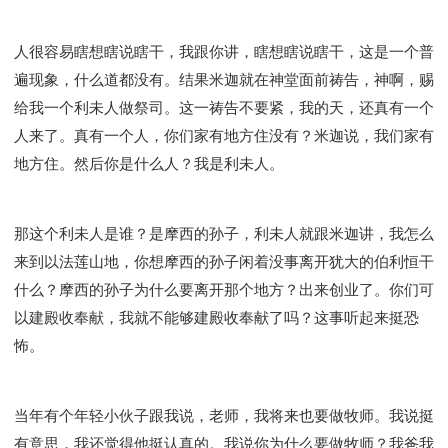
人很容易瞎想瞎说瞎干，我跟你讲，瞎想瞎说瞎干，这是一个普
遍现象，什么道都没有。结果米迦就在神堂面前祷告，神啊，赐
给我一个利未人做祭司。这一祷告不要紧，我的天，还真有一个
人来了。真有一个人，你们家有地方住没有？米迦说，我们家有
地方住。然后你是什么人？我是利未人。
那这个利未人是谁？是摩西的孙子，利未人就跟米迦讲，我怎么
来到以法莲山地，你想摩西的孙子闲着没事离开犹大的伯利恒干
什么？摩西的孙子为什么要离开那个地方？出来创业了。你们可
以建殿收奉献，我就不能够建殿收奉献了吗？这事听起来挺恐
怖。
当年有个年轻小伙子跟我说，老师，我将来也要做牧师。我说挺
有意思，我还觉得他挺认真的。我说你为什么要做牧师？我爸我