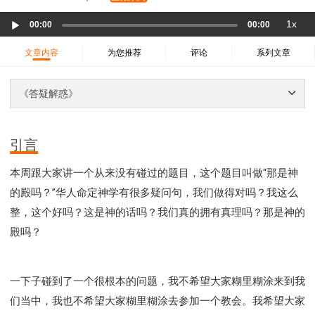
37 哈该书
38 撒迦利亚书
39 玛拉基书
Audio
1x
40 马太福音
41 马可福音
42 路加福音
00:00
00:00
Player
43 约翰福音
44 使徒行传
45 罗马书
文章内容
为您推荐
评论
系列文章
46 哥林多前书
47 哥林多后书
48 加拉太书
49 以弗所书
50 腓利比书
51 歌罗西书
《答疑解惑》
52 帖撒罗尼迦前书
53 帖撒罗尼迦后书
54 提摩太前书
55 提摩太后书
56 提多书
引言
57 腓利门书
58 希伯来书
59 雅各书
60 彼得前书
本周跟大家讲一个从来没有碰过的题目，这个题目叫做“那是神
61 彼得后书
62 约翰一书
63 约翰二书
的殿吗？”华人命定神学有很多疑问句，我们做得对吗？我这么
64 约翰三书
65 犹大书
66 启示录
圣经故事
整，这个好吗？这是神的话吗？我们真的拥有真理吗？那是神的
神的愤怒系列
教会系列
智慧愚昧与狂妄
殿吗？
争战系列
信望爱系列
学习系列
时间管理和学习方法
爱神系列
喜乐系列
管理系列
信仰根基系列
命定系列
建立荣耀教会
一下子碰到了一个很根本的问题，我不希望大家糊里糊涂来到我
赶鬼系列
认识魔鬼的诡计
神所喜悦的人
们当中，我也不希望大家糊里糊涂去参加一个教会。我希望大家