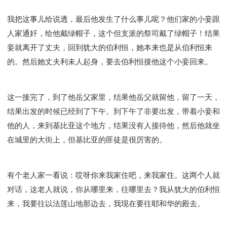
我把这事儿给说透，最后他发生了什么事儿呢？他们家的小妾跟
人家通奸，给他戴绿帽子，这个但支派的祭司戴了绿帽子！结果
妾就离开了丈夫，回到犹大的伯利恒，她本来也是从伯利恒来
的。然后她丈夫利未人起身，要去伯利恒接他这个小妾回来。
这一接完了，到了他岳父家里，结果他岳父就留他，留了一天，
结果出发的时候已经到了下午。到下午了非要出发，带着小妾和
他的人，来到基比亚这个地方，结果没有人接待他，然后他就坐
在城里的大街上，但基比亚的匪徒是很厉害的。
有个老人家一看说：哎呀你来我家住吧，来我家住。这两个人就
对话，这老人就说，你从哪里来，往哪里去？我从犹大的伯利恒
来，我要往以法莲山地那边去，我现在要往耶和华的殿去。