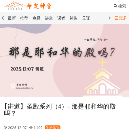
搜索
更多
最新
推荐
查经
讲道
课程
祷告
见证
命定音乐
命定书屋
命定奉献
命定神学
留言板
祷告精选
查经精选
讲道精选
课程精选
见证精选
101课程
创世记
马太福音
传道书
洗礼礼文
圣餐礼文
01 创世记
02 出埃及记
03 利未记
04 民数记
05 申命记
06 约书亚记
07 士师记
08 路得记
09 撒母耳记上
10 撒母耳记下
11 列王纪上
12 列王纪下
15 以斯拉记
16 尼希米记
17 以斯帖记
18 约伯记
19 诗篇
20 箴言
21 传道书
23 以赛亚书
【讲道】圣殿系列（4）- 那是耶和华的殿
25 耶利米哀歌
27 但以理书
28 何西阿书
吗？
29 约珥书
30 阿摩司书
31 俄巴底亚书
32 约拿书
33 弥迦书
34 那鸿书
35 哈巴谷书
36 西番雅书
2025-12-07
1,499
圣殿系列