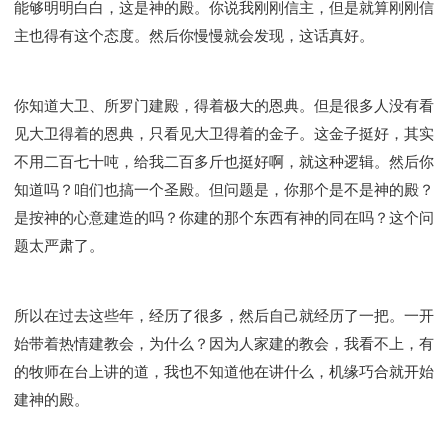
能够明明白白，这是神的殿。你说我刚刚信主，但是就算刚刚信
彰显神愤怒的器皿
新时代基督教变革研讨会
主也得有这个态度。然后你慢慢就会发现，这话真好。
神同在系列
传道者的言语
信心系列
命定性格系列
使徒保罗的福音
属灵的世界
耶稣基督的福音
智慧与悟性
从辖制中得自由
你知道大卫、所罗门建殿，得着极大的恩典。但是很多人没有看
破除属世界的价值观
如何恢复神的形像
见大卫得着的恩典，只看见大卫得着的金子。这金子挺好，其实
属灵人的好习惯
打开天上祝福的窗口
神迹系列
不用二百七十吨，给我二百多斤也挺好啊，就这种逻辑。然后你
愚蠢系列
胜过撒但系列
得胜的性格
知道吗？咱们也搞一个圣殿。但问题是，你那个是不是神的殿？
是按神的心意建造的吗？你建的那个东西有神的同在吗？这个问
耶和华是我的牧者
谨慎系列
快乐地活着
题太严肃了。
恩典和真理系列
001B课程 - 解开迷思课程
001C课程 - 灵界故事
004课程 - 华人命定神学理念
101课程 - 从寻求到信徒
102课程 - 医治释放中阶
所以在过去这些年，经历了很多，然后自己就经历了一把。一开
103课程 - 圣经学习中阶
201课程 - 从信徒到门徒
始带着热情建教会，为什么？因为人家建的教会，我看不上，有
301课程 - 领袖实操课程
302课程 - 新人接待
的牧师在台上讲的道，我也不知道他在讲什么，机缘巧合就开始
308课程 - 牧养理论基础培训
Y131课程 - 主动学习
建神的殿。
Y132课程 - 职业策划
Y133课程 - 活出丰盛