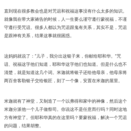
直到现在很多教会也是对咒诅和祝福这事没有什么太多的知识。
就像我在带大家祷告的时候，人一生要么谨守遵行蒙祝福，不谨
守遵行受咒诅。很多人都以为咒诅跟鬼有关系，其实不是，咒诅
是跟神有关系，结果这事就很困惑。
这妈妈就说了：“儿子，我分出这银子来，你献给耶和华。”咒
诅、祝福这字他们知道，耶和华这字他们也知道。但是什么也不
清楚，就是知道这几个词。米迦就将银子还给他母亲，他母亲将
两百舍客勒银子交给银匠，刻了一个像，安置在米迦的屋里。
米迦就有了神堂，又制造了一个以弗得和家中的神像，然后这个
米迦分派他一个儿子做祭司。你说这不是任意而行吗？同时这地
方有神堂了。但耶和华真的在这里吗？要蒙祝福，解决一个咒诅
的问题，结果胡整。