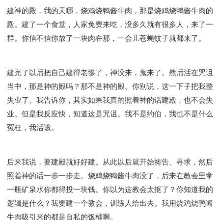
Y134课程 - 动手实验室
Y135课程 - 做人做事
建神的殿，我的天哪，烧鸡烧鸭酱牛肉，那是烧鸡烧鸭酱牛肉的
Y136课程 - 如何学习
研习会01 - 医治释放
殿。建了一个食堂，人家免费来吃，没多久就有很多人，来了一
研习会01 - 如何读圣经
研习会01 - 得着命定成为祝福
群。你信不信你放了一块肉在那，一会儿苍蝇蚊子就都来了。
研习会01 - 得胜教会的启示
研习会01 - 教会的牧养
研习会02 - 医治释放
研习会02 - 如何查圣经
建完了以后把自己建得老惨了，神没来，鬼来了。然后活在咒诅
研习会02 - 得着命定成为祝福
当中，那是神的殿吗？那不是神的殿。你别说，这一下子把我整
研习会02 - 得胜教会的启示
研习会02 - 教会的牧养
失业了。我告诉你，其实如果我真的照着神的话建殿，也不会失
研习会03 - 医治释放特会
研习会03 - 成为门徒特会
业。但是我反应快，知道这是咒诅。我不是约伯，我也不是什么
冤枉，我活该。
后来我说，要建殿就好好建。从此以后就开始祷告、寻求，然后
照着神的话一步一步走。烧鸡烧鸭酱牛肉没了，后来在教会里拿
一瓶矿泉水你都得投一块钱。你以为这教会太抠了？你知道我的
逻辑是什么？我要建一个教会，训练人给出去。我用烧鸡烧鸭酱
牛肉吸引来的都是自私的饭桶啊。