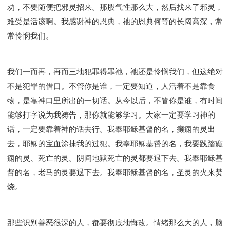
劝，不要随便把邪灵招来。那股气性那么大，然后找来了邪灵，
难受是活该啊。我感谢神的恩典，祂的恩典何等的长阔高深，常
常怜悯我们。
我们一而再，再而三地犯罪得罪祂，祂还是怜悯我们，但这绝对
不是犯罪的借口。不管你是谁，一定要知道，人活着不是靠食
物，是靠神口里所出的一切话。从今以后，不管你是谁，有时间
能够打字说为我祷告，那你就能够学习。大家一定要学习神的
话，一定要靠着神的话去行。我奉耶稣基督的名，癫痫的灵出
去，耶稣的宝血涂抹我的过犯。我奉耶稣基督的名，我要践踏癫
痫的灵、死亡的灵。阴间地狱死亡的灵都要退下去。我奉耶稣基
督的名，老马的灵要退下去。我奉耶稣基督的名，圣灵的火来焚
烧。
那些识别善恶很深的人，都要彻底地悔改。情绪那么大的人，脑