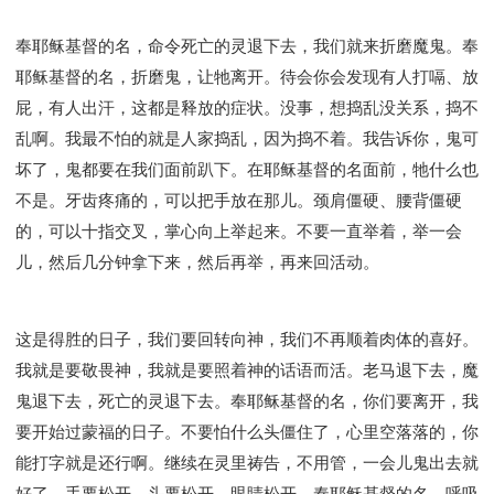
奉耶稣基督的名，命令死亡的灵退下去，我们就来折磨魔鬼。奉
耶稣基督的名，折磨鬼，让牠离开。待会你会发现有人打嗝、放
屁，有人出汗，这都是释放的症状。没事，想捣乱没关系，捣不
乱啊。我最不怕的就是人家捣乱，因为捣不着。我告诉你，鬼可
坏了，鬼都要在我们面前趴下。在耶稣基督的名面前，牠什么也
不是。牙齿疼痛的，可以把手放在那儿。颈肩僵硬、腰背僵硬
的，可以十指交叉，掌心向上举起来。不要一直举着，举一会
儿，然后几分钟拿下来，然后再举，再来回活动。
这是得胜的日子，我们要回转向神，我们不再顺着肉体的喜好。
我就是要敬畏神，我就是要照着神的话语而活。老马退下去，魔
鬼退下去，死亡的灵退下去。奉耶稣基督的名，你们要离开，我
要开始过蒙福的日子。不要怕什么头僵住了，心里空落落的，你
能打字就是还行啊。继续在灵里祷告，不用管，一会儿鬼出去就
好了。手要松开，头要松开，眼睛松开。奉耶稣基督的名，呼吸