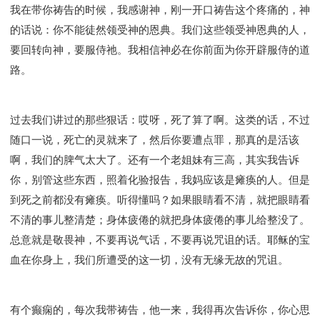
我在带你祷告的时候，我感谢神，刚一开口祷告这个疼痛的，神
的话说：你不能徒然领受神的恩典。我们这些领受神恩典的人，
要回转向神，要服侍祂。我相信神必在你前面为你开辟服侍的道
路。
过去我们讲过的那些狠话：哎呀，死了算了啊。这类的话，不过
随口一说，死亡的灵就来了，然后你要遭点罪，那真的是活该
啊，我们的脾气太大了。还有一个老姐妹有三高，其实我告诉
你，别管这些东西，照着化验报告，我妈应该是瘫痪的人。但是
到死之前都没有瘫痪。听得懂吗？如果眼睛看不清，就把眼睛看
不清的事儿整清楚；身体疲倦的就把身体疲倦的事儿给整没了。
总意就是敬畏神，不要再说气话，不要再说咒诅的话。耶稣的宝
血在你身上，我们所遭受的这一切，没有无缘无故的咒诅。
有个癫痫的，每次我带祷告，他一来，我得再次告诉你，你心思