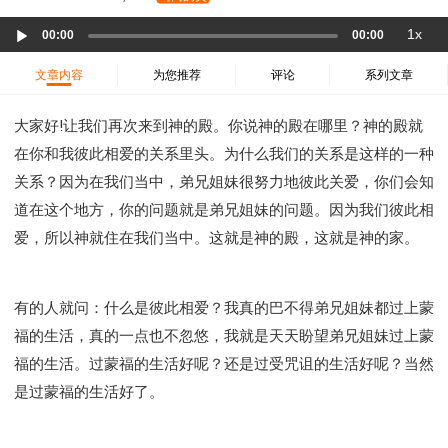
37 哈该书
38 撒迦利亚书
39 玛拉基书
Audio
1x
40 马太福音
41 马可福音
42 路加福音
00:00
00:00
Player
43 约翰福音
44 使徒行传
45 罗马书
文章内容
为您推荐
评论
系列文章
46 哥林多前书
47 哥林多后书
48 加拉太书
大家好!让我们再次来到神的殿。你说神的殿在哪里？神的殿就
49 以弗所书
50 腓利比书
51 歌罗西书
在你和我彼此相爱的关系里头。为什么我们的关系是这样的一种
52 帖撒罗尼迦前书
53 帖撒罗尼迦后书
关系？因为在我们当中，弟兄姐妹很努力地彼此关爱，你们会知
54 提摩太前书
55 提摩太后书
56 提多书
道在这个地方，你的问题就是弟兄姐妹的问题。因为我们彼此相
57 腓利门书
58 希伯来书
59 雅各书
60 彼得前书
爱，所以神就住在我们当中。这就是神的殿，这就是神的家。
61 彼得后书
62 约翰一书
63 约翰二书
64 约翰三书
65 犹大书
66 启示录
圣经故事
神的愤怒系列
教会系列
智慧愚昧与狂妄
有的人就问：什么是彼此相爱？我真的巴不得弟兄姐妹都过上蒙
福的生活，真的一点也不忽悠，我就是天天盼望弟兄姐妹过上蒙
争战系列
信望爱系列
学习系列
福的生活。过蒙福的生活好呢？还是过受咒诅的生活好呢？当然
时间管理和学习方法
爱神系列
喜乐系列
是过蒙福的生活好了。
管理系列
信仰根基系列
命定系列
建立荣耀教会
赶鬼系列
认识魔鬼的诡计
神所喜悦的人