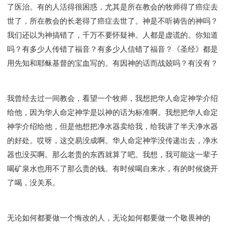
了医治。有的人活得很困惑，尤其是所在教会的牧师得了癌症去
世了，所在教会的长老得了癌症去世了。神是不听祷告的神吗？
我们还以为神搞错了，千万不要怀疑神。人都是虚谎的。你知道
吗？有多少人传错了福音？有多少人信错了福音？《圣经》都是
用先知和耶稣基督的宝血写的。有因神的话而战兢吗？有没有？
我曾经去过一间教会，看望一个牧师，我想把华人命定神学介绍
给他，因为华人命定神学是以神的话为标准啊。我想把华人命定
神学介绍给他，但是他想把净水器卖给我，给我讲了半天净水器
的好处。哎呀，这交易没成啊。华人命定神学没传递出去，净水
器也没买啊。那么老贵的东西就算了吧。我想，我可能这一辈子
喝矿泉水也用不了那么贵的钱。有时候喝自来水，有的时候烧开
了喝，没关系。
无论如何都要做一个悔改的人，无论如何都要做一个敬畏神的