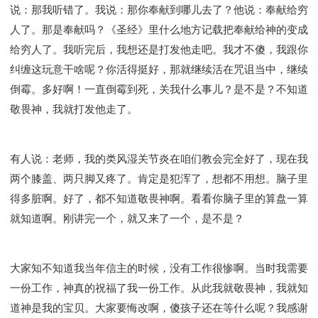
说：那我听错了。我说：那你奉献到哪儿去了？他说：奉献给穷
人了。那是奉献吗？《圣经》里什么地方记载把奉献给神的变成
给穷人了。我听完后，我想还是打发他走吧。我才不傻，我跟你
纠缠这玩意干啥呢？你活得挺好，那就继续活在咒诅当中，继续
倒霉。多好啊！一直倒霉到死，关我什么事儿？是不是？不知道
敬畏神，我就打发他走了。
有人说：老师，我的类风湿关节炎在咱们教会完全好了，现在我
两个膝盖、两只脚又疼了。肯定是犯浑了，想都不用想。脑子里
得多脏啊。好了，都不知道敬畏神啊。看看你脑子里的算盘一算
就知道啊。刚讲完一个，就又来了一个，是不是？
大家知不知道我当年信主的时候，没有工作很惨啊。当时我需要
一份工作，神真的祝福了我一份工作。从此我就敬畏神，我就知
道神是我的宝贝。大家要悔改啊，傻孩子还在等什么呢？我感谢