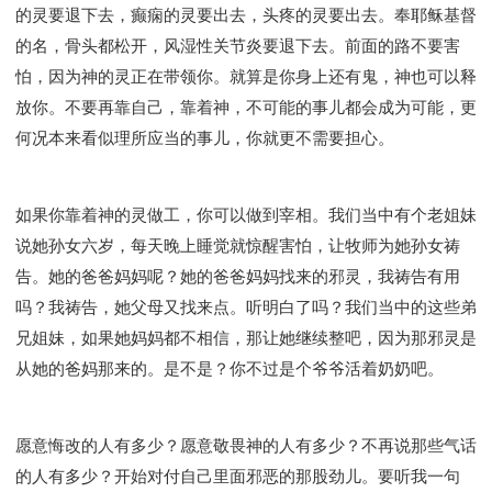
的灵要退下去，癫痫的灵要出去，头疼的灵要出去。奉耶稣基督
的名，骨头都松开，风湿性关节炎要退下去。前面的路不要害
怕，因为神的灵正在带领你。就算是你身上还有鬼，神也可以释
放你。不要再靠自己，靠着神，不可能的事儿都会成为可能，更
何况本来看似理所应当的事儿，你就更不需要担心。
如果你靠着神的灵做工，你可以做到宰相。我们当中有个老姐妹
说她孙女六岁，每天晚上睡觉就惊醒害怕，让牧师为她孙女祷
告。她的爸爸妈妈呢？她的爸爸妈妈找来的邪灵，我祷告有用
吗？我祷告，她父母又找来点。听明白了吗？我们当中的这些弟
兄姐妹，如果她妈妈都不相信，那让她继续整吧，因为那邪灵是
从她的爸妈那来的。是不是？你不过是个爷爷活着奶奶吧。
愿意悔改的人有多少？愿意敬畏神的人有多少？不再说那些气话
的人有多少？开始对付自己里面邪恶的那股劲儿。要听我一句