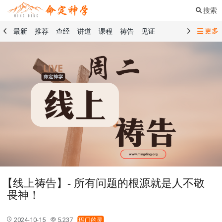
搜索
更多
最新
推荐
查经
讲道
课程
祷告
见证
命定音乐
命定书屋
命定奉献
命定神学
留言板
祷告精选
查经精选
讲道精选
课程精选
见证精选
101课程
创世记
马太福音
传道书
洗礼礼文
圣餐礼文
01 创世记
02 出埃及记
03 利未记
04 民数记
05 申命记
06 约书亚记
07 士师记
08 路得记
09 撒母耳记上
10 撒母耳记下
11 列王纪上
12 列王纪下
15 以斯拉记
16 尼希米记
17 以斯帖记
18 约伯记
19 诗篇
20 箴言
21 传道书
23 以赛亚书
【线上祷告】- 所有问题的根源就是人不敬
25 耶利米哀歌
27 但以理书
28 何西阿书
畏神！
29 约珥书
30 阿摩司书
31 俄巴底亚书
32 约拿书
33 弥迦书
34 那鸿书
35 哈巴谷书
36 西番雅书
2024-10-15
5,237
玛门的灵