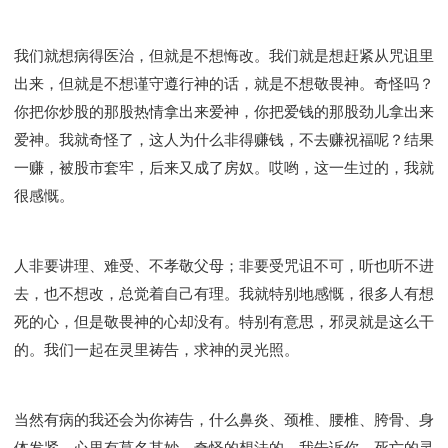
我们就想病得医治，但就是不想悔改。我们就是想赶紧从咒诅里
出来，但就是不想谨守遵行神的话，就是不想敬畏神。奇怪吗？
你把你炒股的那股热情拿出来爱神，你把爱钱的那股劲儿拿出来
爱神。我就奇怪了，这人为什么非得赚钱，不去赚祝福呢？结果
一赚，被股市套牢，后来又成了房奴。哎哟，这一生过的，我就
很感慨。
人非要讲理、难受、不孝敬父母；非要受咒诅不可，听也听不进
去，也不想改，总觉着自己有理。我就特别地感慨，很多人有想
死的心，但是敬畏神的心却没有。特别有意思，邪灵就是这么干
的。我们一起在灵里祷告，求神的灵光照。
当然有病的我还会为你祷告，什么鼻炎、颈椎、腰椎、胯骨、身
体发紧，心里有莫名其妙、奇怪的想法的。我告诉你，死亡的灵