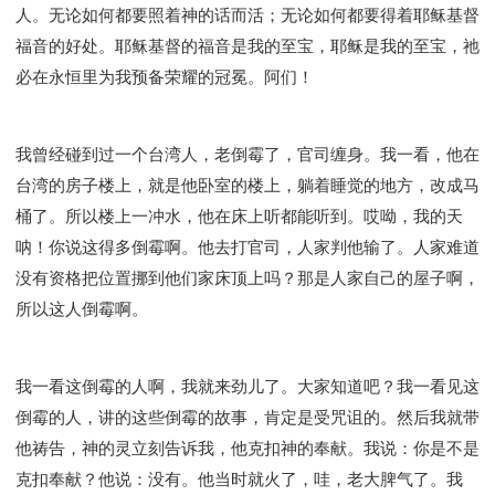
人。无论如何都要照着神的话而活；无论如何都要得着耶稣基督
福音的好处。耶稣基督的福音是我的至宝，耶稣是我的至宝，祂
必在永恒里为我预备荣耀的冠冕。阿们！
我曾经碰到过一个台湾人，老倒霉了，官司缠身。我一看，他在
台湾的房子楼上，就是他卧室的楼上，躺着睡觉的地方，改成马
桶了。所以楼上一冲水，他在床上听都能听到。哎呦，我的天
呐！你说这得多倒霉啊。他去打官司，人家判他输了。人家难道
没有资格把位置挪到他们家床顶上吗？那是人家自己的屋子啊，
所以这人倒霉啊。
我一看这倒霉的人啊，我就来劲儿了。大家知道吧？我一看见这
倒霉的人，讲的这些倒霉的故事，肯定是受咒诅的。然后我就带
他祷告，神的灵立刻告诉我，他克扣神的奉献。我说：你是不是
克扣奉献？他说：没有。他当时就火了，哇，老大脾气了。我