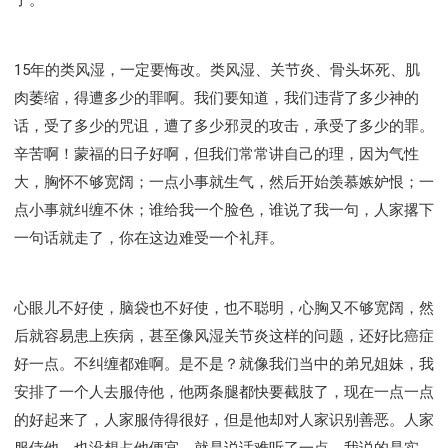
15年的类风湿，一定要悔改。类风湿、关节炎、骨头坏死、肌
肉萎缩，得遭多少的罪啊。我们要知道，我们违背了多少神的
话，受了多少的咒诅，遭了多少邪灵的攻击，承受了多少的罪。
辛苦啊！蒙福的日子好啊，但我们常常讲自己的理，因为气性
大，胸怀不够宽阔；一点小事就生气，然后开始羡慕嫉妒恨；一
点小事就纠缠不休；谁给我一个脸色，谁说了我一句，人家撂下
一句话就走了，你在这边难受一个礼拜。
心眼儿不好使，脑袋也不好使，也不聪明，心胸又不够宽阔，然
后就容易患上疾病，甚至像风湿关节炎这样的问题，还好比癌症
好一点。不纠缠都难啊。是不是？就像我们当中的弟兄姐妹，我
安排了一个人去服侍他，他两条腿都快要截肢了，现在一点一点
的好起来了，人家服侍得很好，但是他却对人家识别善恶。人家
服侍他，也没想占他便宜，就是说话难听了一点。我说的是实