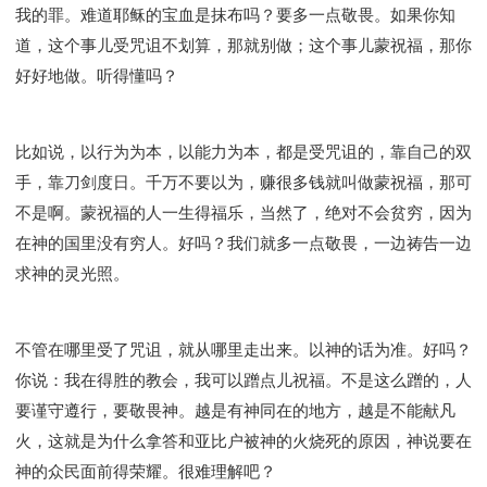
Y134课程 - 动手实验室
Y135课程 - 做人做事
我的罪。难道耶稣的宝血是抹布吗？要多一点敬畏。如果你知
Y136课程 - 如何学习
研习会01 - 医治释放
道，这个事儿受咒诅不划算，那就别做；这个事儿蒙祝福，那你
好好地做。听得懂吗？
研习会01 - 如何读圣经
研习会01 - 得着命定成为祝福
研习会01 - 得胜教会的启示
研习会01 - 教会的牧养
研习会02 - 医治释放
研习会02 - 如何查圣经
比如说，以行为为本，以能力为本，都是受咒诅的，靠自己的双
研习会02 - 得着命定成为祝福
手，靠刀剑度日。千万不要以为，赚很多钱就叫做蒙祝福，那可
研习会02 - 得胜教会的启示
研习会02 - 教会的牧养
不是啊。蒙祝福的人一生得福乐，当然了，绝对不会贫穷，因为
研习会03 - 医治释放特会
研习会03 - 成为门徒特会
在神的国里没有穷人。好吗？我们就多一点敬畏，一边祷告一边
求神的灵光照。
不管在哪里受了咒诅，就从哪里走出来。以神的话为准。好吗？
你说：我在得胜的教会，我可以蹭点儿祝福。不是这么蹭的，人
要谨守遵行，要敬畏神。越是有神同在的地方，越是不能献凡
火，这就是为什么拿答和亚比户被神的火烧死的原因，神说要在
神的众民面前得荣耀。很难理解吧？