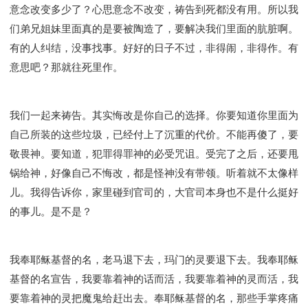
意念改变多少了？心思意念不改变，祷告到死都没有用。所以我
们弟兄姐妹里面真的是要被陶造了，要解决我们里面的肮脏啊。
有的人纠结，没事找事。好好的日子不过，非得闹，非得作。有
意思吧？那就往死里作。
我们一起来祷告。其实悔改是你自己的选择。你要知道你里面为
自己所装的这些垃圾，已经付上了沉重的代价。不能再傻了，要
敬畏神。要知道，犯罪得罪神的必受咒诅。受完了之后，还要甩
锅给神，好像自己不悔改，都是怪神没有带领。听着就不太像样
儿。我得告诉你，家里碰到官司的，大官司本身也不是什么挺好
的事儿。是不是？
我奉耶稣基督的名，老马退下去，玛门的灵要退下去。我奉耶稣
基督的名宣告，我要靠着神的话而活，我要靠着神的灵而活，我
要靠着神的灵把魔鬼给赶出去。奉耶稣基督的名，那些手掌疼痛