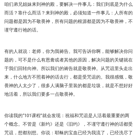
彰显神愤怒的器皿
新时代基督教变革研讨会
咱们弟兄姐妹来到神的殿，要解决一件事儿：我们到底是为什么
神同在系列
传道者的言语
信心系列
而活？靠什么而活？来到神的殿，必须知道一件事儿：人所有的
命定性格系列
使徒保罗的福音
属灵的世界
问题都是因为不敬畏神，所有问题的根源都是因为不敬畏神，不
谨守遵行祂的话。
耶稣基督的福音
智慧与悟性
从辖制中得自由
破除属世界的价值观
如何恢复神的形像
属灵人的好习惯
打开天上祝福的窗口
神迹系列
有的人就说：老师，你为我祷告。我可告诉你啊，能够解决你问
愚蠢系列
胜过撒但系列
得胜的性格
题的，可不是什么有恩膏或者其他的原因，解决问题的关键就在
耶和华是我的牧者
谨慎系列
快乐地活着
于我们回转向神。所以我们的祷告就是敬畏神。从咒诅里头走出
恩典和真理系列
001B课程 - 解开迷思课程
来，什么地方不照着神的话去行，都是受咒诅的。我很感慨，敬
001C课程 - 灵界故事
004课程 - 华人命定神学理念
畏神的人太少了，很多人满脑子里装的都是垃圾，就是不想好好
地活着，所以我们要多一点敬畏神。
101课程 - 从寻求到信徒
102课程 - 医治释放中阶
103课程 - 圣经学习中阶
201课程 - 从信徒到门徒
301课程 - 领袖实操课程
302课程 - 新人接待
你读我的“101课程”就会发现：祝福和咒诅是人活着最重要的两
308课程 - 牧养理论基础培训
Y131课程 - 主动学习
个概念。不管是《新约》还是《旧约》，不谨守遵行神的话都受
Y132课程 - 职业策划
Y133课程 - 活出丰盛
咒诅，想都别想。你说：耶稣的宝血已经为我流了，已经洗尽了