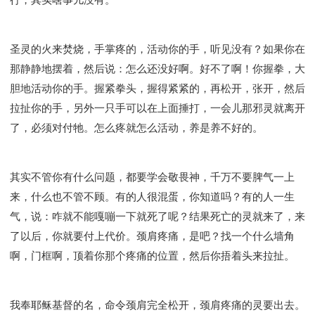
圣灵的火来焚烧，手掌疼的，活动你的手，听见没有？如果你在
那静静地摆着，然后说：怎么还没好啊。好不了啊！你握拳，大
胆地活动你的手。握紧拳头，握得紧紧的，再松开，张开，然后
拉扯你的手，另外一只手可以在上面捶打，一会儿那邪灵就离开
了，必须对付牠。怎么疼就怎么活动，养是养不好的。
其实不管你有什么问题，都要学会敬畏神，千万不要脾气一上
来，什么也不管不顾。有的人很混蛋，你知道吗？有的人一生
气，说：咋就不能嘎嘣一下就死了呢？结果死亡的灵就来了，来
了以后，你就要付上代价。颈肩疼痛，是吧？找一个什么墙角
啊，门框啊，顶着你那个疼痛的位置，然后你捂着头来拉扯。
我奉耶稣基督的名，命令颈肩完全松开，颈肩疼痛的灵要出去。