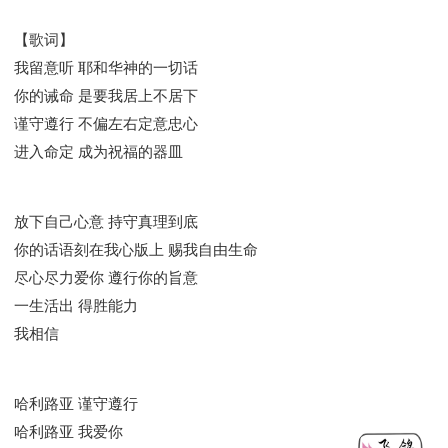
彰显神愤怒的器皿
新时代基督教变革研讨会
神同在系列
传道者的言语
信心系列
【歌词】
我留意听 耶和华神的一切话
命定性格系列
使徒保罗的福音
属灵的世界
你的诫命 是要我居上不居下
耶稣基督的福音
智慧与悟性
从辖制中得自由
谨守遵行 不偏左右定意忠心
破除属世界的价值观
如何恢复神的形像
进入命定 成为祝福的器皿
属灵人的好习惯
打开天上祝福的窗口
神迹系列
愚蠢系列
胜过撒但系列
得胜的性格
耶和华是我的牧者
谨慎系列
快乐地活着
放下自己心意 持守真理到底
恩典和真理系列
001B课程 - 解开迷思课程
你的话语刻在我心版上 赐我自由生命
尽心尽力爱你 遵行你的旨意
001C课程 - 灵界故事
004课程 - 华人命定神学理念
一生活出 得胜能力
101课程 - 从寻求到信徒
102课程 - 医治释放中阶
我相信
103课程 - 圣经学习中阶
201课程 - 从信徒到门徒
301课程 - 领袖实操课程
302课程 - 新人接待
308课程 - 牧养理论基础培训
Y131课程 - 主动学习
哈利路亚 谨守遵行
Y132课程 - 职业策划
Y133课程 - 活出丰盛
哈利路亚 我爱你