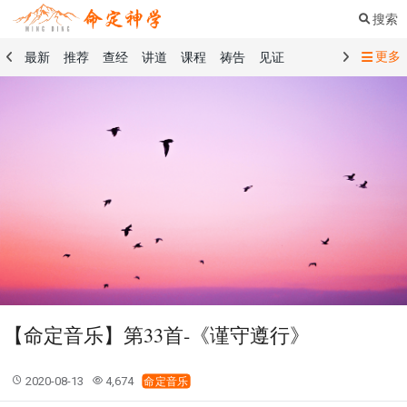
搜索
更多
最新
推荐
查经
讲道
课程
祷告
见证
命定音乐
命定书屋
命定奉献
命定神学
留言板
祷告精选
查经精选
讲道精选
课程精选
见证精选
101课程
创世记
马太福音
传道书
洗礼礼文
圣餐礼文
01 创世记
02 出埃及记
03 利未记
04 民数记
05 申命记
06 约书亚记
07 士师记
08 路得记
09 撒母耳记上
10 撒母耳记下
11 列王纪上
12 列王纪下
15 以斯拉记
16 尼希米记
17 以斯帖记
18 约伯记
19 诗篇
20 箴言
21 传道书
23 以赛亚书
【命定音乐】第33首-《谨守遵行》
25 耶利米哀歌
27 但以理书
28 何西阿书
29 约珥书
30 阿摩司书
31 俄巴底亚书
32 约拿书
2020-08-13
4,674
命定音乐
33 弥迦书
34 那鸿书
35 哈巴谷书
36 西番雅书