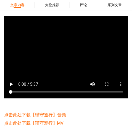
37 哈该书
38 撒迦利亚书
39 玛拉基书
文章内容
为您推荐
评论
系列文章
40 马太福音
41 马可福音
42 路加福音
43 约翰福音
44 使徒行传
45 罗马书
46 哥林多前书
47 哥林多后书
48 加拉太书
49 以弗所书
50 腓利比书
51 歌罗西书
52 帖撒罗尼迦前书
53 帖撒罗尼迦后书
54 提摩太前书
55 提摩太后书
56 提多书
57 腓利门书
58 希伯来书
59 雅各书
60 彼得前书
61 彼得后书
62 约翰一书
63 约翰二书
64 约翰三书
65 犹大书
66 启示录
圣经故事
神的愤怒系列
教会系列
智慧愚昧与狂妄
争战系列
信望爱系列
学习系列
时间管理和学习方法
爱神系列
喜乐系列
点击此处下载【谨守遵行】音频
管理系列
信仰根基系列
命定系列
建立荣耀教会
点击此处下载【谨守遵行】MV
赶鬼系列
认识魔鬼的诡计
神所喜悦的人