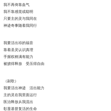
彰显神愤怒的器皿
新时代基督教变革研讨会
我不再倚靠血气
神同在系列
传道者的言语
信心系列
我不靠感觉或聪明
命定性格系列
使徒保罗的福音
属灵的世界
只要主的灵与我同在
耶稣基督的福音
智慧与悟性
从辖制中得自由
神迹奇事随着我同行
破除属世界的价值观
如何恢复神的形像
属灵人的好习惯
打开天上祝福的窗口
神迹系列
我要活出祢的福音
愚蠢系列
胜过撒但系列
得胜的性格
靠着圣灵认识真理
耶和华是我的牧者
谨慎系列
快乐地活着
手握权柄满有能力
恩典和真理系列
001B课程 - 解开迷思课程
被掳得释放 受压得自由
001C课程 - 灵界故事
004课程 - 华人命定神学理念
101课程 - 从寻求到信徒
102课程 - 医治释放中阶
（副歌）
103课程 - 圣经学习中阶
201课程 - 从信徒到门徒
我要活出神迹 活出能力
301课程 - 领袖实操课程
302课程 - 新人接待
主的灵在我里面运行
308课程 - 牧养理论基础培训
Y131课程 - 主动学习
医治释放从我流出
Y132课程 - 职业策划
Y133课程 - 活出丰盛
彰显基督复活的生命