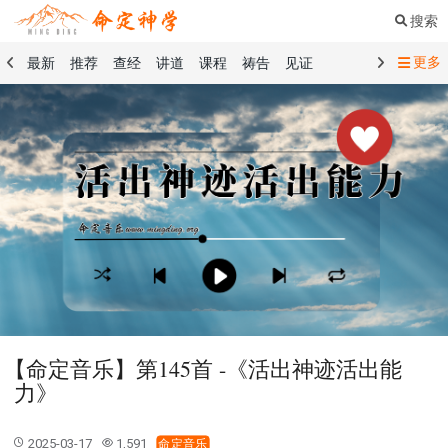
搜索
更多
最新
推荐
查经
讲道
课程
祷告
见证
命定音乐
命定书屋
命定奉献
命定神学
留言板
祷告精选
查经精选
讲道精选
课程精选
见证精选
101课程
创世记
马太福音
传道书
洗礼礼文
圣餐礼文
01 创世记
02 出埃及记
03 利未记
04 民数记
05 申命记
06 约书亚记
07 士师记
08 路得记
09 撒母耳记上
10 撒母耳记下
11 列王纪上
12 列王纪下
15 以斯拉记
16 尼希米记
17 以斯帖记
18 约伯记
19 诗篇
20 箴言
21 传道书
23 以赛亚书
【命定音乐】第145首 -《活出神迹活出能
25 耶利米哀歌
27 但以理书
28 何西阿书
力》
29 约珥书
30 阿摩司书
31 俄巴底亚书
32 约拿书
33 弥迦书
34 那鸿书
35 哈巴谷书
36 西番雅书
2025-03-17
1,591
命定音乐