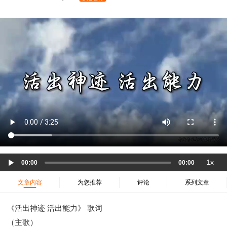
37 哈该书
38 撒迦利亚书
39 玛拉基书
40 马太福音
41 马可福音
42 路加福音
43 约翰福音
44 使徒行传
45 罗马书
46 哥林多前书
47 哥林多后书
48 加拉太书
49 以弗所书
50 腓利比书
51 歌罗西书
52 帖撒罗尼迦前书
53 帖撒罗尼迦后书
54 提摩太前书
55 提摩太后书
56 提多书
57 腓利门书
58 希伯来书
59 雅各书
60 彼得前书
61 彼得后书
62 约翰一书
63 约翰二书
64 约翰三书
65 犹大书
66 启示录
圣经故事
神的愤怒系列
教会系列
智慧愚昧与狂妄
Audio
1x
00:00
00:00
Player
争战系列
信望爱系列
学习系列
文章内容
为您推荐
评论
系列文章
时间管理和学习方法
爱神系列
喜乐系列
管理系列
信仰根基系列
命定系列
建立荣耀教会
《活出神迹 活出能力》 歌词
赶鬼系列
认识魔鬼的诡计
神所喜悦的人
（主歌）