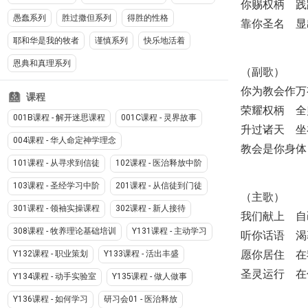
你赐权柄 践
愚蠢系列
胜过撒但系列
得胜的性格
靠你圣名 显
耶和华是我的牧者
谨慎系列
快乐地活着
恩典和真理系列
（副歌）
你为教会作万
课程
荣耀权柄 全
001B课程 - 解开迷思课程
001C课程 - 灵界故事
升过诸天 坐
004课程 - 华人命定神学理念
教会是你身体
101课程 - 从寻求到信徒
102课程 - 医治释放中阶
103课程 - 圣经学习中阶
201课程 - 从信徒到门徒
（主歌）
301课程 - 领袖实操课程
302课程 - 新人接待
我们献上 自
308课程 - 牧养理论基础培训
Y131课程 - 主动学习
听你话语 渴
愿你居住 在
Y132课程 - 职业策划
Y133课程 - 活出丰盛
圣灵运行 在
Y134课程 - 动手实验室
Y135课程 - 做人做事
Y136课程 - 如何学习
研习会01 - 医治释放