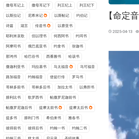
撒母耳记上
撒母耳记下
列王纪上
列王纪下
【命定音
以斯拉记
尼希米记
以斯帖记
约伯记
诗篇
箴言
传道书
以赛亚书
2025-04-13
耶利米哀歌
但以理书
何西阿书
约珥书
阿摩司书
俄巴底亚书
约拿书
弥迦书
那鸿书
哈巴谷书
西番雅书
哈该书
撒迦利亚书
玛拉基书
马太福音
马可福音
路加福音
约翰福音
使徒行传
罗马书
哥林多前书
哥林多后书
加拉太书
以弗所书
腓利比书
歌罗西书
帖撒罗尼迦前书
帖撒罗尼迦后书
提摩太前书
提摩太后书
提多书
腓利门书
希伯来书
雅各书
彼得前书
彼得后书
约翰一书
约翰二书
约翰三书
犹大书
启示录
圣经故事