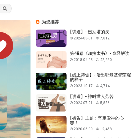
为您推荐
【讲道】- 巴别塔的灵
2024-03-31
7,812
第48卷《加拉太书》- 查经解读
2018-04-23
42,250
【线上祷告】- 活出耶稣基督荣耀
的样子！
2023-10-17
4,714
【讲道】- 神叫世人劳苦
2024-07-21
5,836
【祷告】主题：坚定爱神的心
志！
2020-06-09
12,458