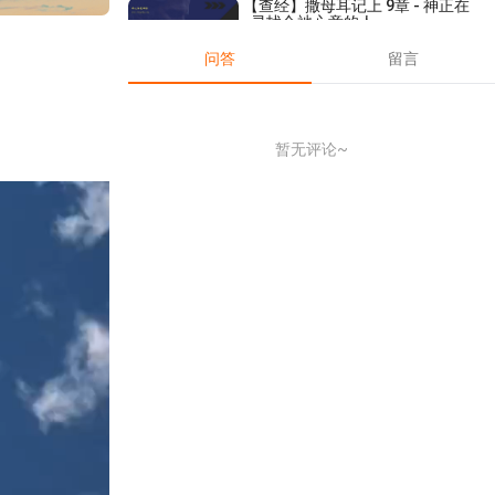
【查经】撒母耳记上 9章 - 神正在
寻找合祂心意的人
2022-08-17
53,492
问答
留言
【查经】路加福音 5章 – 这福音
是个新事！
2020-11-04
26,184
暂无评论~
【做人做事】《做事篇》03：在
做事中了解事物的本质
2024-08-16
3,421
【讲道】- 【建立荣耀教会系列】
05：将可夸的盼望和胆量坚持到
底！
2024-09-08
4,632
【课程】第二期全球网络研习会-
得胜教会的启示 第1课 医治释放
的根基
2020-02-21
24,886
【线上祷告】- 回转向神！
2024-01-02
5,545
【查经】创世记 23章 - 做一个尊
大的王子