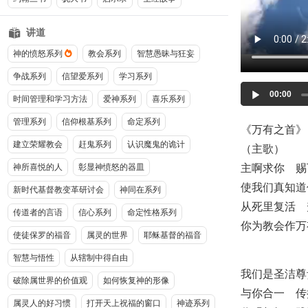
讲道
神的愤怒系列
教会系列
智慧愚昧与狂妄
争战系列
信望爱系列
学习系列
Audio
00:00
时间管理和学习方法
爱神系列
喜乐系列
Player
管理系列
信仰根基系列
命定系列
《万有之首》
建立荣耀教会
赶鬼系列
认识魔鬼的诡计
（主歌）
主啊求你 赐
神所喜悦的人
彰显神愤怒的器皿
使我们真知道
新时代基督教变革研讨会
神同在系列
从死里复活 
传道者的言语
信心系列
命定性格系列
你为教会作万
使徒保罗的福音
属灵的世界
耶稣基督的福音
智慧与悟性
从辖制中得自由
我们是圣洁尊
破除属世界的价值观
如何恢复神的形像
与你合一 传
属灵人的好习惯
打开天上祝福的窗口
神迹系列