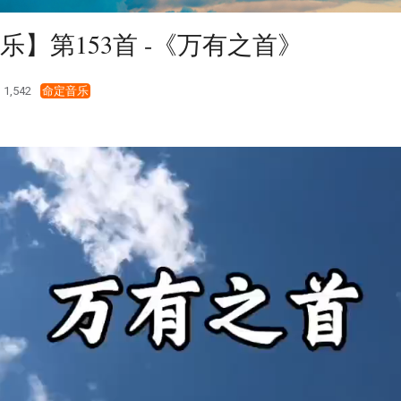
乐】第153首 -《万有之首》
1,542
命定音乐