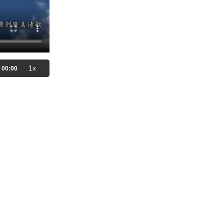
2023-02-10
69,993
【讲道】圣殿系列（3）- 爱慕我
神的殿
2025-11-30
1,474
【讲道】国中若有饥荒瘟疫，向
这殿举手祷告！
1x
00:00
2020-02-01
29,408
【祷告】主题：信心的较量
2020-10-11
12,451
【祷告】主题：我们有宝贝在这
瓦器里！
2020-09-29
23,307
【祷告】主题：全都得了医治！
2020-02-06
10,598
【讲道】- 在知识上渐渐更新！
2021-12-11
20,243