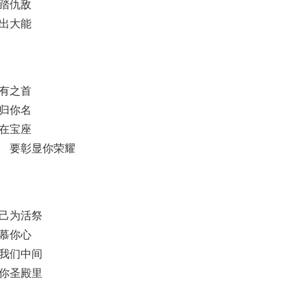
踏仇敌
出大能
有之首
归你名
在宝座
 要彰显你荣耀
己为活祭
慕你心
我们中间
你圣殿里