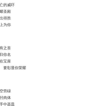
亡的威吓
耀圣殿
出得胜
上为你
有之首
归你名
在宝座
 要彰显你荣耀
空劳碌
付肉体
手中器皿