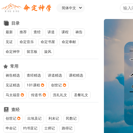
目录
最新
推荐
查经
讲道
课程
祷告
见证
命定音乐
命定书屋
命定奉献
命定神学
留言板
旋风
常用
祷告精选
查经精选
讲道精选
课程精选
见证精选
101课程
创世记
马太福音
传道书
洗礼礼文
圣餐礼文
查经
创世记
出埃及记
利未记
民数记
申命记
约书亚记
士师记
路得记