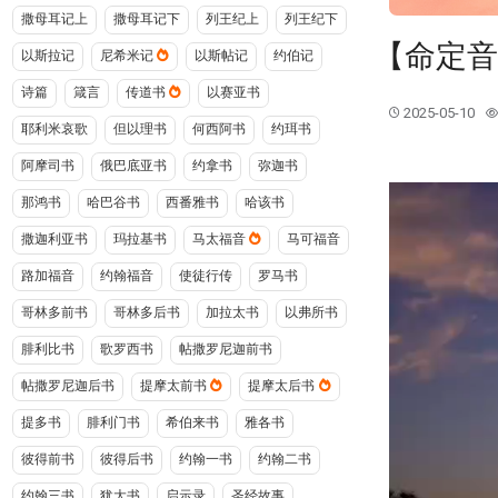
撒母耳记上
撒母耳记下
列王纪上
列王纪下
【命定音
以斯拉记
尼希米记
以斯帖记
约伯记
诗篇
箴言
传道书
以赛亚书
2025-05-10
耶利米哀歌
但以理书
何西阿书
约珥书
阿摩司书
俄巴底亚书
约拿书
弥迦书
那鸿书
哈巴谷书
西番雅书
哈该书
撒迦利亚书
玛拉基书
马太福音
马可福音
路加福音
约翰福音
使徒行传
罗马书
哥林多前书
哥林多后书
加拉太书
以弗所书
腓利比书
歌罗西书
帖撒罗尼迦前书
帖撒罗尼迦后书
提摩太前书
提摩太后书
提多书
腓利门书
希伯来书
雅各书
彼得前书
彼得后书
约翰一书
约翰二书
约翰三书
犹大书
启示录
圣经故事