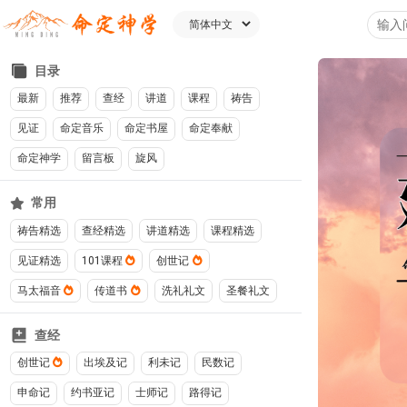
目录
最新
推荐
查经
讲道
课程
祷告
见证
命定音乐
命定书屋
命定奉献
命定神学
留言板
旋风
常用
祷告精选
查经精选
讲道精选
课程精选
见证精选
101课程
创世记
马太福音
传道书
洗礼礼文
圣餐礼文
查经
创世记
出埃及记
利未记
民数记
申命记
约书亚记
士师记
路得记