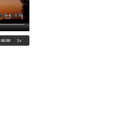
【讲道】- 骆驼穿过针的眼，比财
主进神的国还容易
2024-07-14
10,636
【查经】西番雅书 2章 - 神余剩的
百姓必得着这地
1x
00:00
2025-04-04
2,953
【查经】撒迦利亚书10章 - 依靠
神争战得胜的百姓要归回
2025-07-11
2,412
【主日聚会祷告】- 不要为作恶的
心怀不平！
2025-09-21
1,906
【命定音乐】第200首-《在你有
永生之道》
2026-01-11
1,195
V2-C103如何查圣经-03-要寻求
圣灵的启示(2)
2025-05-29
1,664