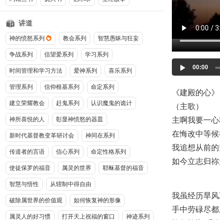
讲道
神的愤怒系列
教会系列
智慧愚昧与狂妄
争战系列
信望爱系列
学习系列
Audio
00:00
时间管理和学习方法
爱神系列
喜乐系列
Player
管理系列
信仰根基系列
命定系列
《建殿的心》 
建立荣耀教会
赶鬼系列
认识魔鬼的诡计
（主歌）
主啊我要一心
神所喜悦的人
彰显神愤怒的器皿
在悔改中等候
新时代基督教变革研讨会
神同在系列
我追想从前的
传道者的言语
信心系列
命定性格系列
如今立志归祢
使徒保罗的福音
属灵的世界
耶稣基督的福音
智慧与悟性
从辖制中得自由
我虽经历旱风
破除属世界的价值观
如何恢复神的形像
手中劳碌尽都
属灵人的好习惯
打开天上祝福的窗口
神迹系列