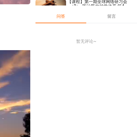
【课程】第一期全球网络研习会
（2）-医治释放神学体系 第4讲-
医治释放的迷思
2019-05-31
13,467
问答
留言
【2021新年祷告会直播】主题：
2021愿你来扩张我们！(Part4)
2020-12-31
6,823
暂无评论~
【课程】- 如何学习（13）- 《成
长是渐进的》
2021-11-12
7,065
【线上祷告】- 除去自以为是，竭
力认识真理
2025-10-28
1,797
【查经】雅各书 0章 - 介绍（上
篇）
2021-04-23
8,675
【线上祷告】 - 胜过那龙和兽！
2022-09-27
5,345
【讲道】极重无比永远的荣耀！
2020-01-18
16,458