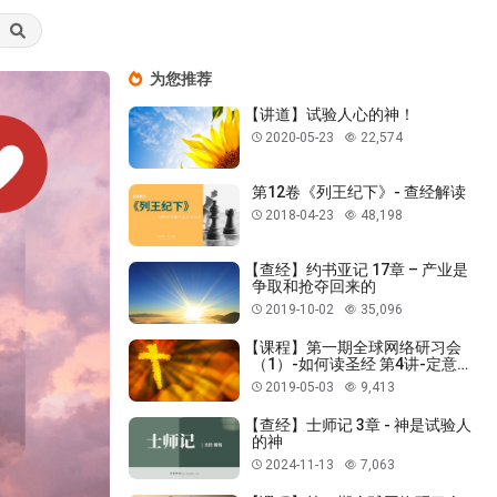
为您推荐
【讲道】试验人心的神！
2020-05-23
22,574
第12卷《列王纪下》- 查经解读
2018-04-23
48,198
【查经】约书亚记 17章 – 产业是
争取和抢夺回来的
2019-10-02
35,096
【课程】第一期全球网络研习会
（1）-如何读圣经 第4讲-定意弃
绝识别善恶
2019-05-03
9,413
【查经】士师记 3章 - 神是试验人
的神
2024-11-13
7,063