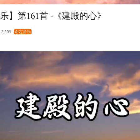
乐】第161首 -《建殿的心》
2,209
命定音乐