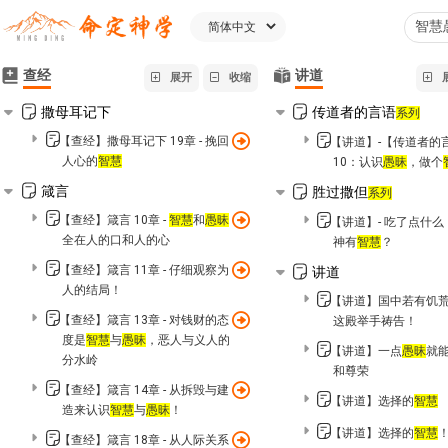
查经
讲道
展开
收缩
撒母耳记下
传道者的言语
系列
【查经】撒母耳记下 19章 - 挽回
【讲道】-【传道者的
人心的
智慧
10：认识
愚昧
，做个
箴言
胜过撒但
系列
【查经】箴言 10章 -
智慧
和
愚昧
【讲道】- 吃了点什
全在人的口和人的心
神有
智慧
？
【查经】箴言 11章 - 仔细观察为
讲道
人的结局！
【讲道】国中若有饥
【查经】箴言 13章 - 对钱财的态
这殿举手祷告！
度是
智慧
与
愚昧
，恶人与义人的
【讲道】一点
愚昧
就
分水岭
和尊荣
【查经】箴言 14章 - 从拆毁与建
【讲道】选择的
智慧
造来认识
智慧
与
愚昧
！
【讲道】选择的
智慧
【查经】箴言 18章 - 从人际关系