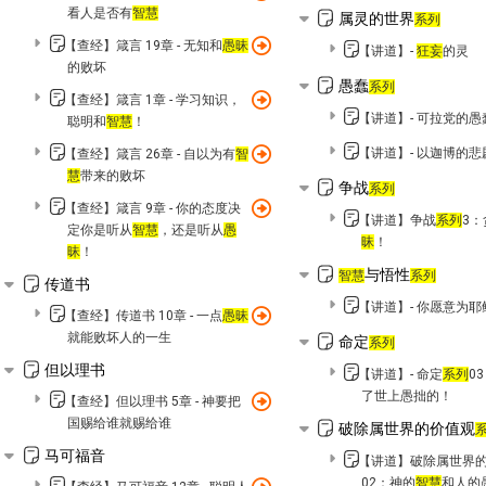
看人是否有
智慧
属灵的世界
系列
【查经】箴言 19章 - 无知和
愚昧
【讲道】-
狂妄
的灵
的败坏
愚蠢
系列
【查经】箴言 1章 - 学习知识，
【讲道】- 可拉党的愚
聪明和
智慧
！
【讲道】- 以迦博的悲
【查经】箴言 26章 - 自以为有
智
慧
带来的败坏
争战
系列
【查经】箴言 9章 - 你的态度决
【讲道】争战
系列
3
定你是听从
智慧
，还是听从
愚
昧
！
昧
！
与悟性
智慧
系列
传道书
【讲道】- 你愿意为
【查经】传道书 10章 - 一点
愚昧
就能败坏人的一生
命定
系列
但以理书
【讲道】- 命定
系列
0
了世上愚拙的！
【查经】但以理书 5章 - 神要把
国赐给谁就赐给谁
破除属世界的价值观
马可福音
【讲道】破除属世界
02：神的
智慧
和人的