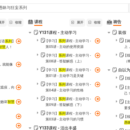
课程
祷告
展开
收缩
展开
收缩
Y131课程 - 主动学习
装假
【学习】
系列
课程 - 主动学习 -
【
言语
系列
】
第05讲 - 主动的使用资源
上
智慧
人！
【学习】
系列
课程 - 主动学习 -
【
第08讲 - 答疑解惑（上）
（
么，就能像
自以
【学习】
系列
课程 - 主动学习 -
第01讲 - 主动学习是关键
【线
【学习】
系列
课程 - 主动学习 -
荒瘟疫，向
【主
第04讲 - 主动学习的性格
己
【学习】
系列
课程 - 主动学习 -
能败坏
智慧
【主
第09讲 - 答疑解惑（下）
要
【学习】
系列
课程 - 主动学习 -
【线
第03讲 - 主动学习的习惯
愚
！
Y133课程 - 活出丰盛