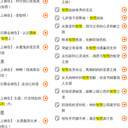
上祷告】- 对付我们里面愚
之旅》
的东西！
智慧
姐妹牧养的见证
上祷告】- 变聪明！
七岁孩子得释放 –
智慧
姐妹
从叛逆到
智慧
，我与父亲的心灵和解之
路
日聚会祷告】- 认识
愚昧
，
个
智慧
人！
牧者
智慧
救急，化解职场危机
上祷告】- 从魔鬼的谎言里
突破父母束缚，靠
智慧
沟通赢得支持
释放
从扣薪到心灵成长，感恩与
智慧
的蜕变
的灵
之旅
上祷告】- 神啊！我渴慕你
智慧
改变命运，离婚妈妈的逆袭之路
同在！
从无病呻吟到
智慧
觉醒，传道书颠覆我
人生观
日聚会祷告】-走信心的道
！
职场逆袭秘笈，破解上级心思的
智慧
之
道
线上祷告】主题：打击情欲的
系列
（9）
职场危机变转机：神的
智慧
让我避开陷
阱
善恶
悟性开窍腰不疼，属灵
智慧
真疗愈
上祷告】 - 从愚蠢里出来，
聪明人！