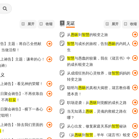
见证
展开
收缩
展开
收缩
从
愚昧
到
智慧
的蜕变之旅
祷告】主题：将自己全然献
智慧
与成长的旅程，告别
愚昧
的内耗人
，当做活祭！
生
智慧
与愚蠢的较量，我在《箴言书》中
线上祷告】主题：谦卑的心！
的成长蜕变之旅
晚祷）
从成绩狂热到心灵牧养，做
智慧
妈妈的
为义
转变之旅
上祷告】- 看见神的荣耀！
聪明与
愚昧
的真相大揭密，箴言教你看
日聚会祷告】- 不再依靠自
透本质！
！不再
狂妄
！
职场逆袭：从
愚昧
到觉醒的成长之路
日聚会祷告】- 横下一条心
当无知遇上
愚昧
，灵魂的救赎之路在
变聪明！
哪？
上祷告】- 除去我们里面的
从心出发，修复家庭关系的
智慧
秘诀
昧
！
《从
愚昧
到
智慧
，半年《箴言书》蜕变