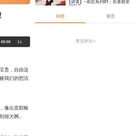
【讲道】- 命定系列01：在基督里
同归于一
！
2022-05-29
18,375
问答
留言
【课程】属灵故事 第2集
2018-07-05
13,304
暂无评论~
1x
00:00
【信仰解惑】-【传道者的言语系
列】02：神喜悦谁，就给谁智
慧，知识，和喜乐!
2024-10-20
2,590
V2-C103如何查圣经-02-要专注
宝贵，自由这
于行神的话(1)
2025-05-19
1,822
被我们的想法
【查经】诗篇 90章 - 叫我们得着
智慧的心
2025-10-05
1,556
，像出卖耶稣
【查经】使徒行传 4章 - 因所行的
奇事归荣耀与神
别很大啊。
2023-06-14
37,199
【讲道】争战得胜的神学系列
（4） - 耶和华是我得胜的旌