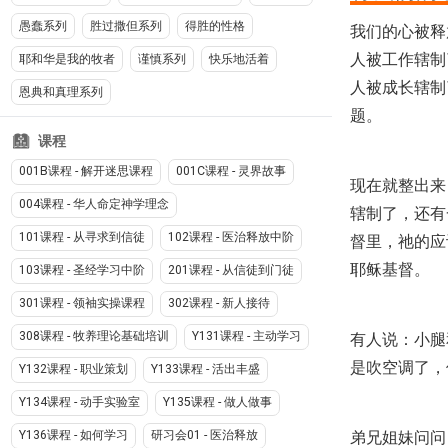
愚蠢系列
胜过撒但系列
得胜的性格
我们的心被释
人被工作辖制
耶和华是我的牧者
谨慎系列
快乐地活着
人被成长辖制
恩典和真理系列
题。
课程
001B课程 - 解开迷思课程
001C课程 - 灵界故事
现在就整出来
004课程 - 华人命定神学理念
辖制了，还有
101课程 - 从寻求到信徒
102课程 - 医治释放中阶
督里，祂的应
耶稣基督。
103课程 - 圣经学习中阶
201课程 - 从信徒到门徒
301课程 - 领袖实操课程
302课程 - 新人接待
308课程 - 牧养理论基础培训
Y131课程 - 主动学习
有人说：小腿
是吹空调了，
Y132课程 - 职业策划
Y133课程 - 活出丰盛
Y134课程 - 动手实验室
Y135课程 - 做人做事
弟兄姐妹问问
Y136课程 - 如何学习
研习会01 - 医治释放