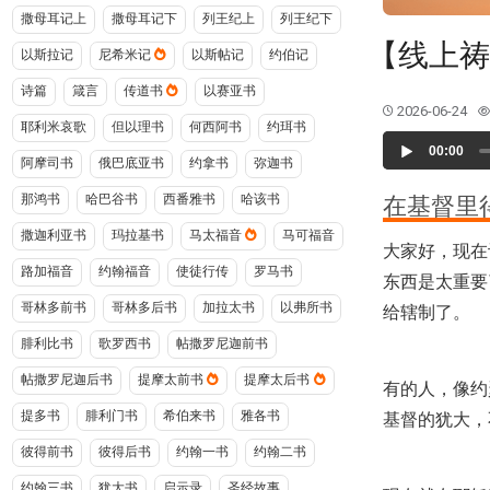
撒母耳记上
撒母耳记下
列王纪上
列王纪下
【线上祷
以斯拉记
尼希米记
以斯帖记
约伯记
诗篇
箴言
传道书
以赛亚书
2026-06-24
耶利米哀歌
但以理书
何西阿书
约珥书
Audio
00:00
Player
阿摩司书
俄巴底亚书
约拿书
弥迦书
那鸿书
哈巴谷书
西番雅书
哈该书
在基督里
撒迦利亚书
玛拉基书
马太福音
马可福音
大家好，现在
路加福音
约翰福音
使徒行传
罗马书
东西是太重要
哥林多前书
哥林多后书
加拉太书
以弗所书
给辖制了。
腓利比书
歌罗西书
帖撒罗尼迦前书
帖撒罗尼迦后书
提摩太前书
提摩太后书
有的人，像约
提多书
腓利门书
希伯来书
雅各书
基督的犹大，
彼得前书
彼得后书
约翰一书
约翰二书
约翰三书
犹大书
启示录
圣经故事