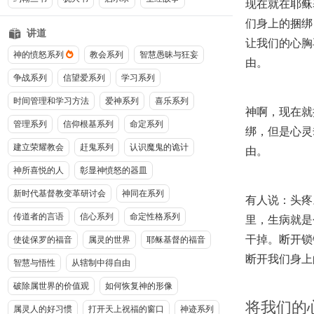
现在就在耶稣
们身上的捆绑
讲道
让我们的心胸
神的愤怒系列
教会系列
智慧愚昧与狂妄
由。
争战系列
信望爱系列
学习系列
时间管理和学习方法
爱神系列
喜乐系列
神啊，现在就
管理系列
信仰根基系列
命定系列
绑，但是心灵
建立荣耀教会
赶鬼系列
认识魔鬼的诡计
由。
神所喜悦的人
彰显神愤怒的器皿
新时代基督教变革研讨会
神同在系列
有人说：头疼
传道者的言语
信心系列
命定性格系列
里，生病就是
干掉。断开锁
使徒保罗的福音
属灵的世界
耶稣基督的福音
断开我们身上
智慧与悟性
从辖制中得自由
破除属世界的价值观
如何恢复神的形像
将我们的
属灵人的好习惯
打开天上祝福的窗口
神迹系列