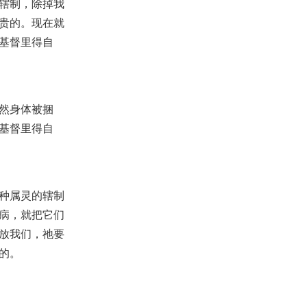
辖制，除掉我
旗！
2026-05-24
1,021
贵的。现在就
【查经】创世记 37章 - 拥有属天
基督里得自
的梦想!
2023-03-31
71,054
【线上祷告】- 神美好的旨意必会
成就在我们当中！
2021-07-29
19,859
然身体被捆
基督里得自
【动手实验室】DIY换插排插头
2019-03-03
5,172
【查经】诗篇 34章 - 但寻求耶和
华的，什么好处都不缺！
种属灵的辖制
2025-08-24
1,170
病，就把它们
【命定音乐】第223首 -《辨明时
放我们，祂要
候和定理》
2026-07-18
242
的。
【查经】加拉太书 总结 - 承受产
业的福音！
2021-06-25
19,610