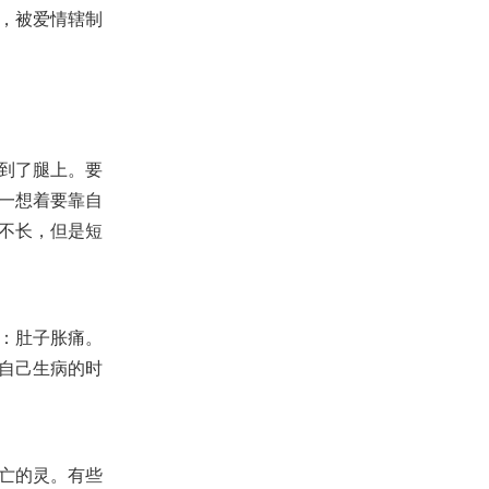
喜信的人、他们的脚踪何等佳美
，被爱情辖制
2019-03-20
44,351
【讲道】破除属世界的价值观
04：属灵的人看透万事
2019-06-23
17,958
【查经】撒母耳记上 2章 - 神要为
自己立一个忠心的祭司
到了腿上。要
2022-06-30
25,467
一想着要靠自
【查经】创世记 9章 - 神看人为尊
不长，但是短
贵
2022-11-11
66,584
【查经】哥林多后书 8章 - 奉献是
恩典也是试验！
：肚子胀痛。
2024-07-31
20,776
自己生病的时
【查经】出埃及记 29章 – 祭司的
成圣之路 ！
2022-03-30
21,860
亡的灵。有些