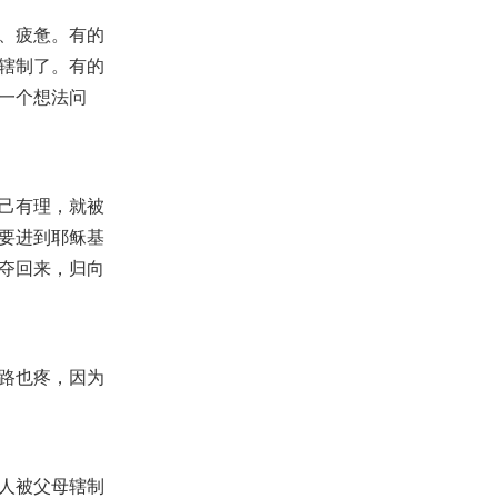
【命定音乐】第142首 -《拿起天
、疲惫。有的
国的钥匙》
2025-03-09
1,907
辖制了。有的
一个想法问
【查经】但以理书 9章 - 在荒凉中
为神的圣所祈求
2020-01-22
23,062
【线上祷告】主题：神要大大使
用华人传福音！（晨祷）
己有理，就被
2021-12-16
12,472
要进到耶稣基
【主日聚会祷告】- 我为你的殿心
夺回来，归向
里焦急，如同火烧
2025-12-21
1,193
【查经】阿摩司书 7章 - 神的先知
和王的御用先知
2024-05-17
9,207
路也疼，因为
【查经】撒母耳记下 6章 - 我必更
加卑微，看自己为轻贱
2023-06-30
10,822
人被父母辖制
【查经】罗马书 10章 - 报福音传