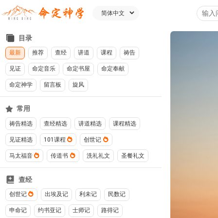
目录
最新
推荐
查经
讲道
课程
祷告
见证
命定音乐
命定书屋
命定奉献
命定神学
留言板
旋风
常用
祷告精选
查经精选
讲道精选
课程精选
见证精选
101课程
创世记
马太福音
传道书
洗礼礼文
圣餐礼文
查经
创世记
出埃及记
利未记
民数记
申命记
约书亚记
士师记
路得记