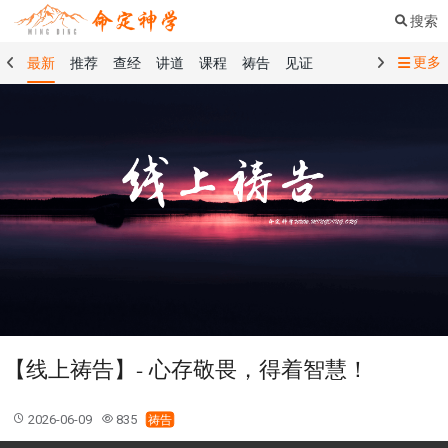
搜索
更多
最新
推荐
查经
讲道
课程
祷告
见证
命定音乐
命定书屋
命定奉献
命定神学
留言板
祷告精选
查经精选
讲道精选
课程精选
见证精选
101课程
创世记
马太福音
传道书
洗礼礼文
圣餐礼文
01 创世记
02 出埃及记
03 利未记
04 民数记
05 申命记
06 约书亚记
07 士师记
08 路得记
09 撒母耳记上
10 撒母耳记下
11 列王纪上
12 列王纪下
15 以斯拉记
16 尼希米记
17 以斯帖记
18 约伯记
19 诗篇
20 箴言
21 传道书
23 以赛亚书
【线上祷告】- 心存敬畏，得着智慧！
25 耶利米哀歌
27 但以理书
28 何西阿书
29 约珥书
30 阿摩司书
31 俄巴底亚书
32 约拿书
2026-06-09
835
祷告
33 弥迦书
34 那鸿书
35 哈巴谷书
36 西番雅书