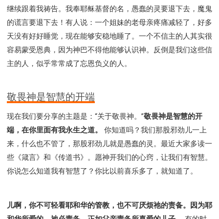
继续跟着我祷告。我奉耶稣基督的名，愚蠢的灵要退下去，魔鬼
的谎言要退下去！有人说：一个姐妹的老母亲疼痛减轻了，好多
天没有好好睡觉，现在能够安稳地睡了。一个不信主的人其实很
容易蒙受恩典，因为神巴不得他能够认识神。反倒是我们这些信
主的人，似乎常常成了忘恩负义的人。
敬畏神是智慧的开端
现在我们要分享的主题是：“关于敬畏神。”
敬畏神是智慧的开
端，在你里面有我永生之道。
你知道吗？我们那股邪劲儿一上
来，什么也不管了，那股邪劲儿就是愚蠢的灵。最近大家多读一
些《箴言》和《传道书》。愿神开我们的心窍，让我们有智慧。
你说怎么知道我有智慧了？你比以前喜乐多了，就知道了。
儿啊，你不可轻看耶和华的管教，也不可厌烦祂的责备。因为耶
和华所爱的，祂必责备，正如父亲责备所喜爱的儿子。
有的时