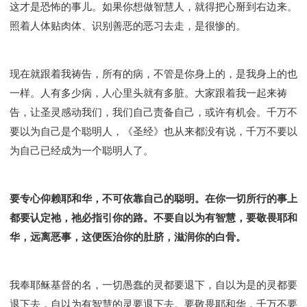
这才是恐怖的事儿。如果你想做智慧人，就得把心掰到右边来。
Y134课程 - 动手实验室
Y135课程 - 做人做事
照着人体贴肉体、识别善恶的恶习去走，是很惨的。
Y136课程 - 如何学习
研习会01 - 医治释放
研习会01 - 如何读圣经
研习会01 - 得着命定成为祝福
研习会01 - 得胜教会的启示
研习会01 - 教会的牧养
现在就跟着我祷告，所有的病，不管是你身上的，是我身上的也
研习会02 - 医治释放
研习会02 - 如何查圣经
一样。人有多少病，人心里头就有多脏。大家跟着我一起来祷
研习会02 - 得着命定成为祝福
告，让圣灵感动我们，我们自己责备自己，或许有机会。千万不
研习会02 - 得胜教会的启示
研习会02 - 教会的牧养
要以为自己是个聪明人，《圣经》也从来都没有说，千万不要以
为自己已经成为一个聪明人了。
研习会03 - 医治释放特会
研习会03 - 成为门徒特会
要专心仰赖耶和华，不可依靠自己的聪明。在你一切所行的事上
都要认定祂，祂必指引你的路。不要自以为有智慧，要敬畏耶和
华，远离恶事，这便医治你的肚脐，滋润你的白骨。
我奉耶稣基督的名，一切愚蠢的灵都要退下，自以为是的灵都要
退下去，自以为有智慧的灵要退下去。要敬畏耶和华，千万不要