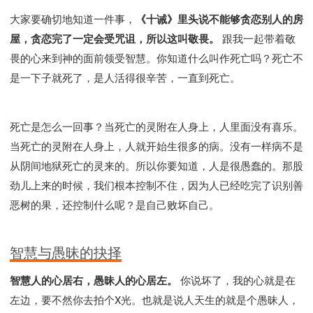
彰显神愤怒的器皿
新时代基督教变革研讨会
大家要确切地知道一件事，
《十诫》里头说不能够贪恋别人的房
神同在系列
传道者的言语
信心系列
屋，贪恋完了一定会受咒诅，所以这叫敬畏。
跟我一起带着敬
命定性格系列
使徒保罗的福音
属灵的世界
畏的心来到神的面前领受智慧。你知道什么叫作死亡吗？死亡不
耶稣基督的福音
智慧与悟性
从辖制中得自由
是一下子就死了，是人活得很辛苦，一直到死亡。
破除属世界的价值观
如何恢复神的形像
属灵人的好习惯
打开天上祝福的窗口
神迹系列
死亡是怎么一回事？当死亡的灵附在人身上，人里面没有喜乐。
愚蠢系列
胜过撒但系列
得胜的性格
当死亡的灵附在人身上，人就开始生很多的病。没有一样病不是
耶和华是我的牧者
谨慎系列
快乐地活着
从阴间地狱死亡的灵来的。所以你要知道，人是很愚蠢的。那股
恩典和真理系列
001B课程 - 解开迷思课程
劲儿上来的时候，我们根本控制不住，因为人已经吃完了识别善
001C课程 - 灵界故事
004课程 - 华人命定神学理念
恶树的果，还控制什么呢？是自己败坏自己。
101课程 - 从寻求到信徒
102课程 - 医治释放中阶
103课程 - 圣经学习中阶
201课程 - 从信徒到门徒
智慧与愚昧的抉择
301课程 - 领袖实操课程
302课程 - 新人接待
308课程 - 牧养理论基础培训
Y131课程 - 主动学习
智慧人的心居右，愚昧人的心居左。
你说坏了，我的心就是在
Y132课程 - 职业策划
Y133课程 - 活出丰盛
左边，要不然你去拍个X光。也就是说人天生的就是个愚昧人，