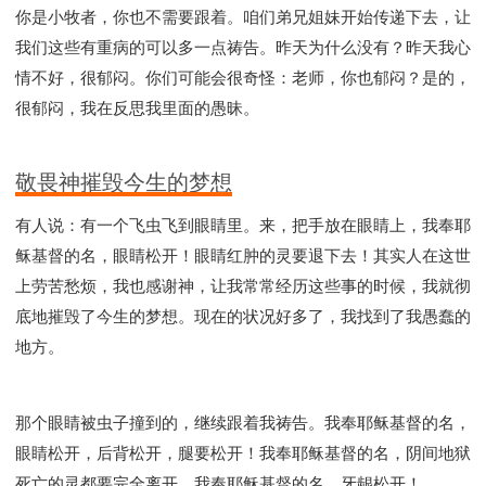
你是小牧者，你也不需要跟着。咱们弟兄姐妹开始传递下去，让
我们这些有重病的可以多一点祷告。昨天为什么没有？昨天我心
情不好，很郁闷。你们可能会很奇怪：老师，你也郁闷？是的，
很郁闷，我在反思我里面的愚昧。
敬畏神摧毁今生的梦想
有人说：有一个飞虫飞到眼睛里。来，把手放在眼睛上，我奉耶
稣基督的名，眼睛松开！眼睛红肿的灵要退下去！其实人在这世
上劳苦愁烦，我也感谢神，让我常常经历这些事的时候，我就彻
底地摧毁了今生的梦想。现在的状况好多了，我找到了我愚蠢的
地方。
那个眼睛被虫子撞到的，继续跟着我祷告。我奉耶稣基督的名，
眼睛松开，后背松开，腿要松开！我奉耶稣基督的名，阴间地狱
死亡的灵都要完全离开，我奉耶稣基督的名，牙龈松开！