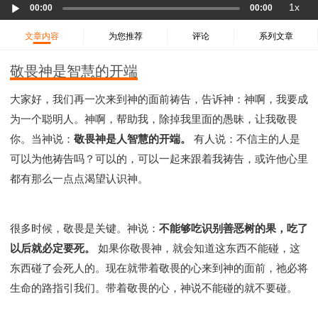
Audio
37 哈该书
38 撒迦利亚书
39 玛拉基书
1x
00:00
00:00
Player
40 马太福音
41 马可福音
42 路加福音
文章内容
为您推荐
评论
系列文章
43 约翰福音
44 使徒行传
45 罗马书
46 哥林多前书
47 哥林多后书
48 加拉太书
敬畏神是智慧的开端
49 以弗所书
50 腓利比书
51 歌罗西书
大家好，我们再一次来到神的面前祷告，告诉神：神啊，我要成
52 帖撒罗尼迦前书
53 帖撒罗尼迦后书
为一个聪明人。神啊，帮助我，除掉我里面的愚昧，让我敬畏
54 提摩太前书
55 提摩太后书
56 提多书
你。当神说：
敬畏神是人智慧的开端。
有人说：不信主的人是
57 腓利门书
58 希伯来书
59 雅各书
60 彼得前书
可以为他祷告吗？可以的，可以一起来跟着我祷告，或许他心里
61 彼得后书
62 约翰一书
63 约翰二书
都有那么一点点渴望认识神。
64 约翰三书
65 犹大书
66 启示录
圣经故事
神的愤怒系列
教会系列
智慧愚昧与狂妄
很多时候，敬畏是关键。神说：
不能够吃识别善恶树的果，吃了
争战系列
信望爱系列
学习系列
以后就必定要死。
如果你敬畏神，就会知道这东西不能碰，这
时间管理和学习方法
爱神系列
喜乐系列
东西碰了会死人的。现在就带着敬畏的心来到神的面前，祂必将
管理系列
信仰根基系列
命定系列
建立荣耀教会
生命的路指引我们。带着敬畏的心，神说不能碰的就不要碰。
赶鬼系列
认识魔鬼的诡计
神所喜悦的人