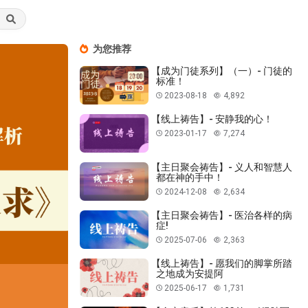
为您推荐
【成为门徒系列】（一）- 门徒的
标准！
2023-08-18
4,892
【线上祷告】- 安静我的心！
2023-01-17
7,274
【主日聚会祷告】- 义人和智慧人
都在神的手中！
2024-12-08
2,634
【主日聚会祷告】- 医治各样的病
症!
2025-07-06
2,363
【线上祷告】- 愿我们的脚掌所踏
之地成为安提阿
2025-06-17
1,731