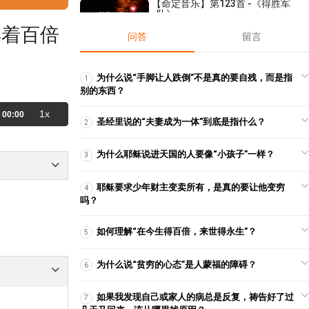
【命定音乐】第123首 -《得胜军
队》
得着百倍
2025-01-26
2,525
问答
留言
【祷告】主题：坦然无惧来到神
施恩宝座前！
2020-08-04
14,651
为什么说“手脚让人跌倒”不是真的要自残，而是指
1
别的东西？
【课程】解开迷思 第15课 - 鬼的
迷思
1x
00:00
圣经里说的“夫妻成为一体”到底是指什么？
2
2019-04-14
14,085
【查经】撒母耳记下 3章 - 这罪必
为什么耶稣说进天国的人要像“小孩子”一样？
3
不归我和我的国！
2023-06-09
25,875
耶稣要求少年财主变卖所有，是真的要让他变穷
4
【线上祷告】主题：你的信救了
吗？
你！
2022-06-21
9,714
如何理解“在今生得百倍，来世得永生”？
5
【线上祷告】- 成就神在我们身上
的美好计划！
为什么说“贫穷的心态”是人蒙福的障碍？
6
2023-08-01
8,273
【讲道】- 十个探子的悲剧
如果我发现自己或家人的病总是反复，祷告好了过
7
2023-08-13
7,329