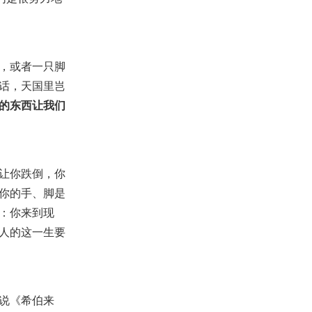
01：虚空的虚空，凡事都是虚空
2024-10-13
7,028
【查经】民数记 25章 - 对罪毫不
妥协
，或者一只脚
2018-08-11
49,186
话，天国里岂
【祷告】主题：做个聪明人
的东西让我们
2020-01-01
7,810
【查经】启示录 7章 - 大患难之
前，神预备祂得胜的百姓
2026-06-03
63,579
让你跌倒，你
【查经】以斯拉记 1章 - 神激动人
你的手、脚是
的心为祂建造殿宇
：你来到现
2026-01-02
41,343
人的这一生要
【课程】第一期全球网络研习会
（1）-如何读圣经 第1讲-效法耶
稣
2019-04-12
10,105
说《希伯来