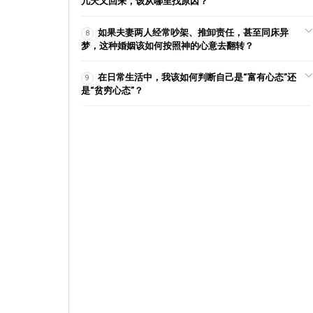
几天又回来，该从哪里找原因？
【讲道】管理系列04：管理我们
如果夫妻两人经常吵架、推卸责任，甚至同床异
8
的感觉！
梦，这种婚姻该如何按照神的心意去翻转？
2022-03-27
7,465
在日常生活中，我该如何判断自己是“富有心态”还
9
【主日线上祷告】- 耶和华是我得
是“贫穷心态”？
胜的旌旗！
2026-05-24
859
【查经】雅各书 1章 - 能说不能
行！
2021-04-28
30,052
【讲道】得着仇敌的城门系列
（4）- 大卫无论往哪里去 耶和
华都使他得胜！
2026-04-12
1,023
【祷告】对付魔鬼撒旦的诡计！
2020-12-01
62,154
【查经】马太福音 28章 - 属天的
体系得胜了！
2020-09-16
41,524