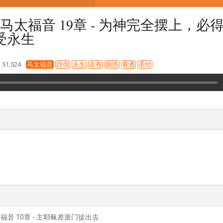
马太福音 19章 - 为神完全摆上，必
受永生
51,524
马太福音
跌倒
永生
富有
困惑
看透
圣经
音 10章 - 主耶稣差派门徒出去