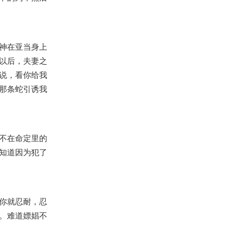
神在亚当身上
以后，夫妻之
说，看你给我
那条蛇引诱我
不在命定里的
知道因为犯了
你就忍耐，忍
。难道嫖娼不