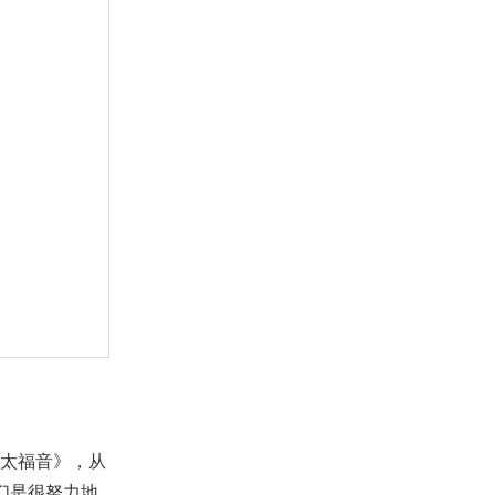
【线上祷告】主题：必有恩惠，
慈爱随着我！（晚祷）
2022-02-15
13,591
【命定音乐】第54首 -《谨守遵
行》
2020-12-19
6,646
【线上祷告】 - 主啊，我愿你
来！
2023-02-07
10,437
【课程】华人命定神学理念 第6课
- 主耶稣要的是为命定付代价的
门徒！
2021-12-10
29,425
【查经】帖撒罗尼迦前书 2章 - 你
们领受的是神的道！
2025-05-14
16,541
【讲道】- 不可轻看神的管教
2024-06-02
4,209
马太福音》，从
【讲道】-【传道者的言语系列】
们是很努力地