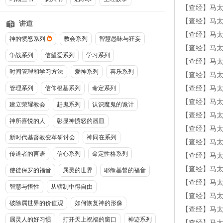
【查经】马太
【查经】马太
讲道
【查经】马太福
神的愤怒系列
教会系列
智慧愚昧与狂妄
【查经】马太福
争战系列
信望爱系列
学习系列
【查经】马太
时间管理和学习方法
爱神系列
喜乐系列
【查经】马太福
【查经】马太福
管理系列
信仰根基系列
命定系列
【查经】马太
建立荣耀教会
赶鬼系列
认识魔鬼的诡计
【查经】马太
神所喜悦的人
彰显神愤怒的器皿
【查经】马太福
新时代基督教变革研讨会
神同在系列
【查经】马太
传道者的言语
信心系列
命定性格系列
【查经】马太福
【查经】马太福
使徒保罗的福音
属灵的世界
耶稣基督的福音
【查经】马太
智慧与悟性
从辖制中得自由
【查经】马太
破除属世界的价值观
如何恢复神的形像
【查经】马太福
属灵人的好习惯
打开天上祝福的窗口
神迹系列
【查经】马太