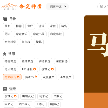
目录
最新
推荐
查经
讲道
课程
祷告
见证
命定音乐
命定书屋
命定奉献
命定神学
留言板
旋风
常用
祷告精选
查经精选
讲道精选
课程精选
见证精选
101课程
创世记
马太福音
传道书
洗礼礼文
圣餐礼文
查经
创世记
出埃及记
利未记
民数记
申命记
约书亚记
士师记
路得记