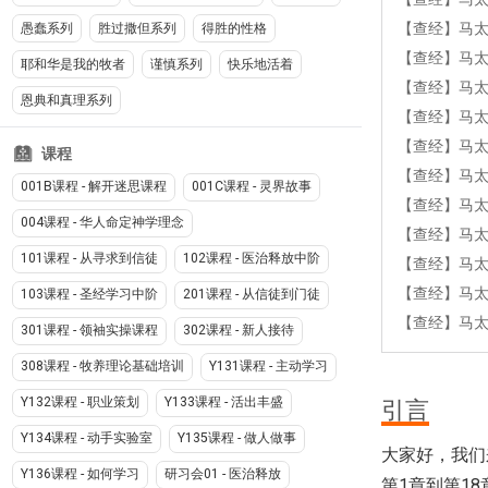
【查经】马太
愚蠢系列
胜过撒但系列
得胜的性格
【查经】马太福
耶和华是我的牧者
谨慎系列
快乐地活着
【查经】马太
恩典和真理系列
【查经】马太
【查经】马太
课程
【查经】马太
001B课程 - 解开迷思课程
001C课程 - 灵界故事
【查经】马太
004课程 - 华人命定神学理念
【查经】马太
101课程 - 从寻求到信徒
102课程 - 医治释放中阶
【查经】马太福
【查经】马太福
103课程 - 圣经学习中阶
201课程 - 从信徒到门徒
【查经】马太
301课程 - 领袖实操课程
302课程 - 新人接待
308课程 - 牧养理论基础培训
Y131课程 - 主动学习
Y132课程 - 职业策划
Y133课程 - 活出丰盛
引言
Y134课程 - 动手实验室
Y135课程 - 做人做事
大家好，我们
Y136课程 - 如何学习
研习会01 - 医治释放
第1章到第1