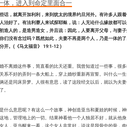
一体，进入到命定里面合一
些话，就离开加利利，来到犹太的境界约旦河外。有许多人跟着
人治好了。有法利赛人来试探耶稣，说：人无论什么缘故都可以
初造人的，是造男造女，并且说：因此，人要离开父母，与妻子
你们没有念过吗？既然如此，夫妻不再是两个人，乃是一体的了
。(《马太福音》 19:1-12 )
婚不离婚这件事，简直看的比天还重。我曾知道过一些事，很多
关系不好的弄到一条大船上，穿上婚纱重新再宣誓。叫什么一生
俩还是同床异梦。人很有意思，读了这段经文以后，就以为夫妻
了。
是什么意思呢？有这么一个故事，神创造亚当和夏娃的时候，神
这地，管理地上的一切。结果神看他一个人独居不好，就从他身
女人，亚当醒来一看，这个女人非常好，说这是我骨中的骨，肉