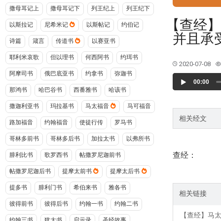
撒母耳记上
撒母耳记下
列王纪上
列王纪下
【查经】
以斯拉记
尼希米记
以斯帖记
约伯记
并且承
诗篇
箴言
传道书
以赛亚书
耶利米哀歌
但以理书
何西阿书
约珥书
2020-07-08
阿摩司书
俄巴底亚书
约拿书
弥迦书
Audio
00:00
Player
那鸿书
哈巴谷书
西番雅书
哈该书
撒迦利亚书
玛拉基书
马太福音
马可福音
相关经文
路加福音
约翰福音
使徒行传
罗马书
哥林多前书
哥林多后书
加拉太书
以弗所书
查经：
腓利比书
歌罗西书
帖撒罗尼迦前书
帖撒罗尼迦后书
提摩太前书
提摩太后书
提多书
腓利门书
希伯来书
雅各书
相关链接
彼得前书
彼得后书
约翰一书
约翰二书
【查经】马太福
约翰三书
犹大书
启示录
圣经故事