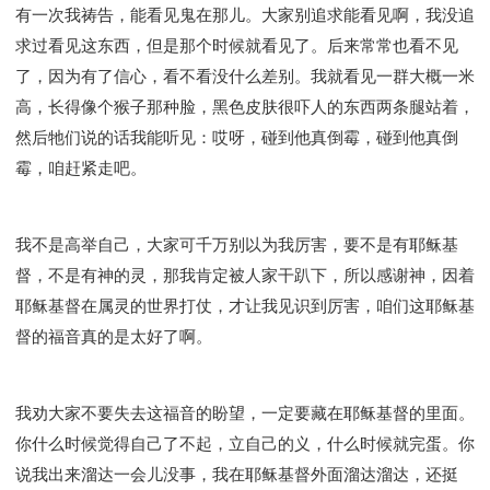
有一次我祷告，能看见鬼在那儿。大家别追求能看见啊，我没追
求过看见这东西，但是那个时候就看见了。后来常常也看不见
了，因为有了信心，看不看没什么差别。我就看见一群大概一米
高，长得像个猴子那种脸，黑色皮肤很吓人的东西两条腿站着，
然后牠们说的话我能听见：哎呀，碰到他真倒霉，碰到他真倒
霉，咱赶紧走吧。
我不是高举自己，大家可千万别以为我厉害，要不是有耶稣基
督，不是有神的灵，那我肯定被人家干趴下，所以感谢神，因着
耶稣基督在属灵的世界打仗，才让我见识到厉害，咱们这耶稣基
督的福音真的是太好了啊。
我劝大家不要失去这福音的盼望，一定要藏在耶稣基督的里面。
你什么时候觉得自己了不起，立自己的义，什么时候就完蛋。你
说我出来溜达一会儿没事，我在耶稣基督外面溜达溜达，还挺