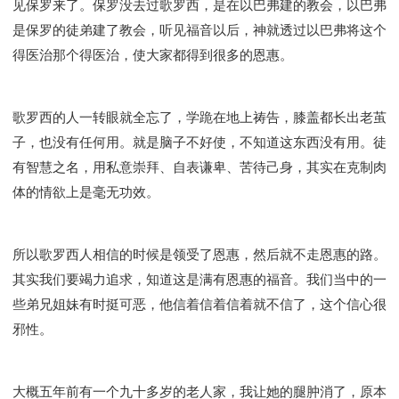
见保罗来了。保罗没去过歌罗西，是在以巴弗建的教会，以巴弗
是保罗的徒弟建了教会，听见福音以后，神就透过以巴弗将这个
得医治那个得医治，使大家都得到很多的恩惠。
歌罗西的人一转眼就全忘了，学跪在地上祷告，膝盖都长出老茧
子，也没有任何用。就是脑子不好使，不知道这东西没有用。徒
有智慧之名，用私意崇拜、自表谦卑、苦待己身，其实在克制肉
体的情欲上是毫无功效。
所以歌罗西人相信的时候是领受了恩惠，然后就不走恩惠的路。
其实我们要竭力追求，知道这是满有恩惠的福音。我们当中的一
些弟兄姐妹有时挺可恶，他信着信着信着就不信了，这个信心很
邪性。
大概五年前有一个九十多岁的老人家，我让她的腿肿消了，原本