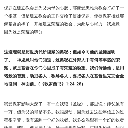
保罗在建立教会是为父为母的心肠，耶稣受患难为教会打好了一
个根基，但是建立教会的工作交给了使徒保罗。使徒保罗接过耶
稣基督的棒子，开始建立荣耀的教会，为此尽心竭力。我愿意，
因为这是荣耀的职分。
这道理就是历世历代所隐藏的奥秘；但如今向他的圣徒显明
了。 神愿意叫他们知道，这奥秘在外邦人中有何等丰盛的荣
耀，就是基督在你们心里成了有荣耀的盼望。我们传扬他，是用
诸般的智慧，劝戒各人，教导各人，要把各人在基督里完完全全
地引到 神面前。(《歌罗西书》1:24-28)
我受保罗影响太深了。有一次我读《圣经》，那里说：师父虽有
一万，但为父的却是不多。我很感动，因为过去这些年信主的过
程很辛苦，没有遇到一个好的牧者。我多么渴望有一个好的牧者
牧养、帮助。但是感谢神，神一步步引导我。正因为如此，我跟