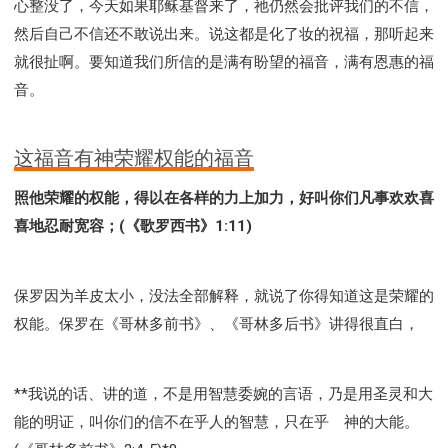
心整没了，今天如果耶稣基督来了，祂仍然会批评我们的不信，
然后自己不信还不敢说出来。说这都是化了妆的祝福，那听起来
就很扯啊。要知道我们所信的是满有盼望的福音，满有恩惠的福
音。
这福音有神荣耀权能的福音
照他荣耀的权能，得以在各样的力上加力，好叫你们凡事欢欢喜
喜地忍耐宽容；(《歌罗西书》1:11)
保罗因为羊皮太小，没法全部解释，就说了你得知道这是荣耀的
权能。保罗在《哥林多前书》、《哥林多后书》讲得很直白，
**我说的话、讲的道，不是用智慧委婉的言语，乃是用圣灵和大
能的明证，叫你们的信不在乎人的智慧，只在乎 神的大能。