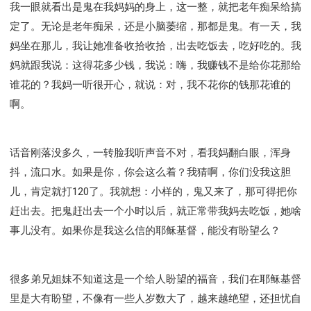
我一眼就看出是鬼在我妈妈的身上，这一整，就把老年痴呆给搞
定了。无论是老年痴呆，还是小脑萎缩，那都是鬼。有一天，我
妈坐在那儿，我让她准备收拾收拾，出去吃饭去，吃好吃的。我
妈就跟我说：这得花多少钱，我说：嗨，我赚钱不是给你花那给
谁花的？我妈一听很开心，就说：对，我不花你的钱那花谁的
啊。
话音刚落没多久，一转脸我听声音不对，看我妈翻白眼，浑身
抖，流口水。如果是你，你会这么着？我猜啊，你们没我这胆
儿，肯定就打120了。我就想：小样的，鬼又来了，那可得把你
赶出去。把鬼赶出去一个小时以后，就正常带我妈去吃饭，她啥
事儿没有。如果你是我这么信的耶稣基督，能没有盼望么？
很多弟兄姐妹不知道这是一个给人盼望的福音，我们在耶稣基督
里是大有盼望，不像有一些人岁数大了，越来越绝望，还担忧自