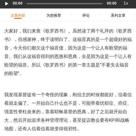
Audio
37 哈该书
38 撒迦利亚书
39 玛拉基书
1x
00:00
00:00
Player
40 马太福音
41 马可福音
42 路加福音
文章内容
为您推荐
评论
系列文章
43 约翰福音
44 使徒行传
45 罗马书
46 哥林多前书
47 哥林多后书
48 加拉太书
大家好，我们来查《歌罗西书》。虽然读了两个礼拜的《歌罗西
49 以弗所书
50 腓利比书
51 歌罗西书
书》，但感谢神，终于读明白了。这福音真的是一个超级好的福
52 帖撒罗尼迦前书
53 帖撒罗尼迦后书
音，今天你们都欠这个福音债，因为这是一个让人有盼望的福
音。我们从这福音得到的恩惠和恩典，全是因为这是一个让人有
54 提摩太前书
55 提摩太后书
56 提多书
盼望的福音。所以《歌罗西书》的第一章主题是“不要失去福音
57 腓利门书
58 希伯来书
59 雅各书
60 彼得前书
的盼望”。
61 彼得后书
62 约翰一书
63 约翰二书
64 约翰三书
65 犹大书
66 启示录
圣经故事
神的愤怒系列
教会系列
智慧愚昧与狂妄
我发现基督徒有一个奇怪的现象，刚信主的时候都挺好，信着信
争战系列
信望爱系列
学习系列
着就走偏了。一开始自己什么也不是，可能带着忧郁症、癌症、
时间管理和学习方法
爱神系列
喜乐系列
强直性脊柱炎来的，靠着耶稣基督的恩典，好了之后就开始自
大，然后开始追求各种管理理论，甚至提议教会要有KPI和战略
管理系列
信仰根基系列
命定系列
建立荣耀教会
地图，还有人信着信着就变得很邪性。
赶鬼系列
认识魔鬼的诡计
神所喜悦的人