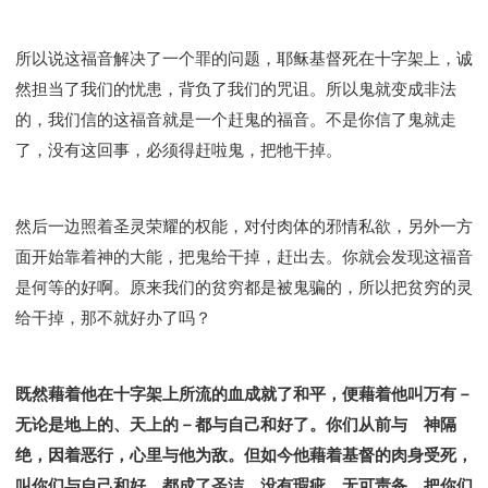
所以说这福音解决了一个罪的问题，耶稣基督死在十字架上，诚
然担当了我们的忧患，背负了我们的咒诅。所以鬼就变成非法
的，我们信的这福音就是一个赶鬼的福音。不是你信了鬼就走
了，没有这回事，必须得赶啦鬼，把牠干掉。
然后一边照着圣灵荣耀的权能，对付肉体的邪情私欲，另外一方
面开始靠着神的大能，把鬼给干掉，赶出去。你就会发现这福音
是何等的好啊。原来我们的贫穷都是被鬼骗的，所以把贫穷的灵
给干掉，那不就好办了吗？
既然藉着他在十字架上所流的血成就了和平，便藉着他叫万有－
无论是地上的、天上的－都与自己和好了。你们从前与 神隔
绝，因着恶行，心里与他为敌。但如今他藉着基督的肉身受死，
叫你们与自己和好，都成了圣洁，没有瑕疵，无可责备，把你们