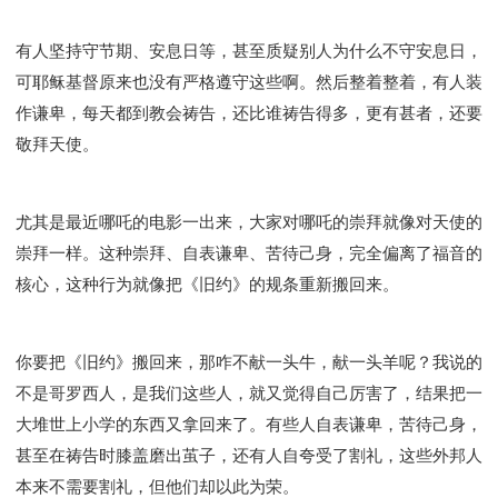
彰显神愤怒的器皿
新时代基督教变革研讨会
神同在系列
传道者的言语
信心系列
有人坚持守节期、安息日等，甚至质疑别人为什么不守安息日，
命定性格系列
使徒保罗的福音
属灵的世界
可耶稣基督原来也没有严格遵守这些啊。然后整着整着，有人装
耶稣基督的福音
智慧与悟性
从辖制中得自由
作谦卑，每天都到教会祷告，还比谁祷告得多，更有甚者，还要
破除属世界的价值观
如何恢复神的形像
敬拜天使。
属灵人的好习惯
打开天上祝福的窗口
神迹系列
愚蠢系列
胜过撒但系列
得胜的性格
尤其是最近哪吒的电影一出来，大家对哪吒的崇拜就像对天使的
耶和华是我的牧者
谨慎系列
快乐地活着
崇拜一样。这种崇拜、自表谦卑、苦待己身，完全偏离了福音的
恩典和真理系列
001B课程 - 解开迷思课程
核心，这种行为就像把《旧约》的规条重新搬回来。
001C课程 - 灵界故事
004课程 - 华人命定神学理念
101课程 - 从寻求到信徒
102课程 - 医治释放中阶
你要把《旧约》搬回来，那咋不献一头牛，献一头羊呢？我说的
103课程 - 圣经学习中阶
201课程 - 从信徒到门徒
不是哥罗西人，是我们这些人，就又觉得自己厉害了，结果把一
301课程 - 领袖实操课程
302课程 - 新人接待
大堆世上小学的东西又拿回来了。有些人自表谦卑，苦待己身，
308课程 - 牧养理论基础培训
Y131课程 - 主动学习
甚至在祷告时膝盖磨出茧子，还有人自夸受了割礼，这些外邦人
Y132课程 - 职业策划
Y133课程 - 活出丰盛
本来不需要割礼，但他们却以此为荣。