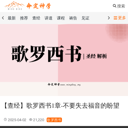
搜索
更多
最新
推荐
查经
讲道
课程
祷告
见证
命定音乐
命定书屋
命定奉献
命定神学
留言板
祷告精选
查经精选
讲道精选
课程精选
见证精选
101课程
创世记
马太福音
传道书
洗礼礼文
圣餐礼文
01 创世记
02 出埃及记
03 利未记
04 民数记
05 申命记
06 约书亚记
07 士师记
08 路得记
09 撒母耳记上
10 撒母耳记下
11 列王纪上
12 列王纪下
15 以斯拉记
16 尼希米记
17 以斯帖记
18 约伯记
19 诗篇
20 箴言
21 传道书
23 以赛亚书
【查经】歌罗西书1章-不要失去福音的盼望
25 耶利米哀歌
27 但以理书
28 何西阿书
29 约珥书
30 阿摩司书
31 俄巴底亚书
32 约拿书
2025-04-02
21,220
歌罗西书
33 弥迦书
34 那鸿书
35 哈巴谷书
36 西番雅书