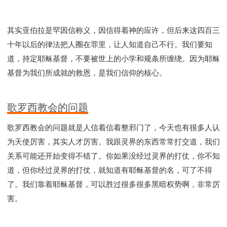
Y134课程 - 动手实验室
Y135课程 - 做人做事
Y136课程 - 如何学习
研习会01 - 医治释放
其实亚伯拉是罕因信称义，因信得着神的应许，但后来这四百三
研习会01 - 如何读圣经
研习会01 - 得着命定成为祝福
十年以后的律法把人圈在罪里，让人知道自己不行。我们要知
研习会01 - 得胜教会的启示
研习会01 - 教会的牧养
道，持定耶稣基督，不要被世上的小学和规条所缠绕。因为耶稣
研习会02 - 医治释放
研习会02 - 如何查圣经
基督为我们所成就的救恩，是我们信仰的核心。
研习会02 - 得着命定成为祝福
研习会02 - 得胜教会的启示
研习会02 - 教会的牧养
歌罗西教会的问题
研习会03 - 医治释放特会
研习会03 - 成为门徒特会
歌罗西教会的问题就是人信着信着整邪门了，今天也有很多人认
为天使厉害，其实人才厉害。我跟灵界的东西常常打交道，我们
关系可能还开始变得不错了。你如果没经过灵界的打仗，你不知
道，但你经过灵界的打仗，就知道有耶稣基督的名，可了不得
了。我们靠着耶稣基督，可以胜过很多很多黑暗权势啊，非常厉
害。